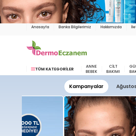
Anasayfa
Banka Bilgilerimiz
Hakkımızda
İl
ANNE
CILT
GÜ
TÜM KATEGORILER
BEBEK
BAKIMI
BA
Kampanyalar
Ağustos 