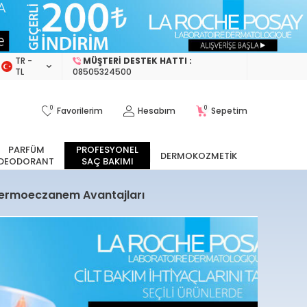
TR −
MÜŞTERI DESTEK HATTI :
TL
08505324500
0
0
Favorilerim
Hesabım
Sepetim
PARFÜM
PROFESYONEL
DERMOKOZMETIK
DEODORANT
SAÇ BAKIMI
ermoeczanem Avantajları