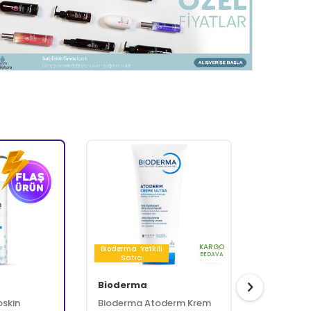
Ev ve Yaşam
Güneş Bakımı
Kişisel Bakım
amin ve Sağlık