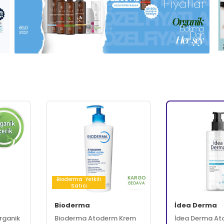
Cilt Bakımı
Dermokozmetik
Doğal ve Organik Bakım
k
Makyaj
Parfüm ve Deodorant
Saç Bakımı
Vit