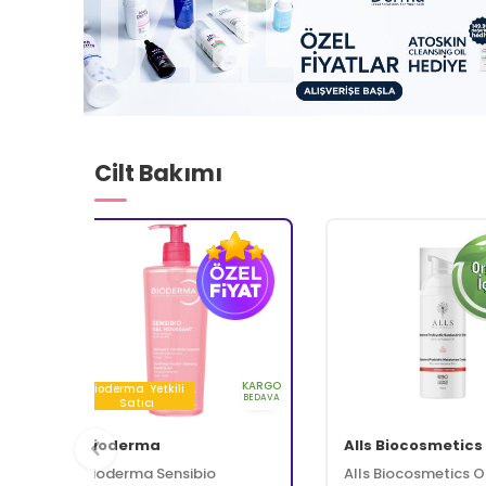
Ağız Bakımı
Anne Bebek
Aromaterapi
Kore Kozmeti
Cilt Bakımı