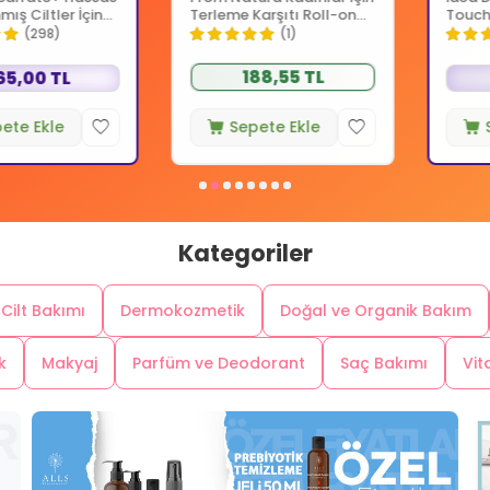
KARGO
BEDAVA
From Natura
İdea Der
te+ Hassas
From Natura Kadınlar İçin
İdea Derma
ltler İçin
Terleme Karşıtı Roll-on
Touch SPF
0 ml
Deodorant 75 ml
Kremi 50 m
298)
(1)
188,55 TL
0 TL
399
Ekle
Sepete Ekle
Sepet
Kategoriler