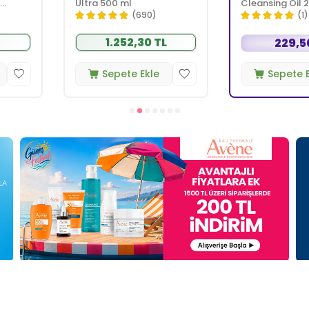
KARGO
Bioderma
Ye
BEDAVA
Satıcı
İdea Derma
Bioderma
erm Krem
İdea Derma Atoskin
Bioderma 
Cleansing Oil 200 ml
Ultra 200 
0)
(1)
0 TL
69
229,50 TL
kle
Sepete Ekle
Sepe