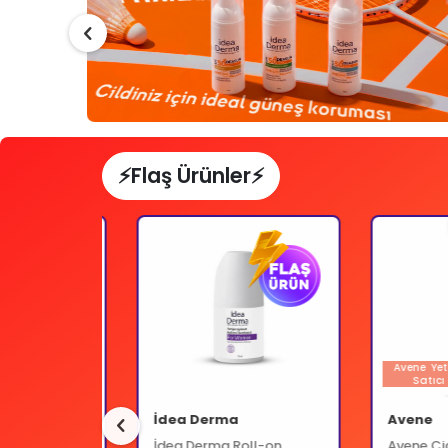
⚡Flaş Ürünler⚡