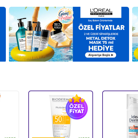
Vichy
Ducray
ergising
Vichy Dercos Anti
Ducray An
e Karşı
Dandruff Kepek Karşıtı
Dökülmesi 
 - Refill
Şampuan 390 ml - Normal
Şampuan 
)
(2376)
ve Yağlı Saçlar
2 TL
1.274,92 TL
1.2
kle
Sepete Ekle
Sepe