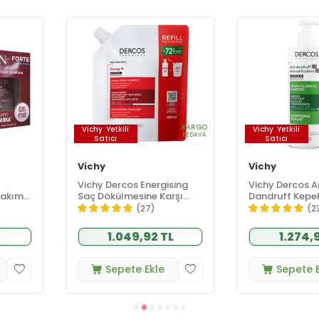
KARGO
KARGO
Vichy
Yetkili
Ducray
Yetki
BEDAVA
BEDAVA
Satıcı
Satıcı