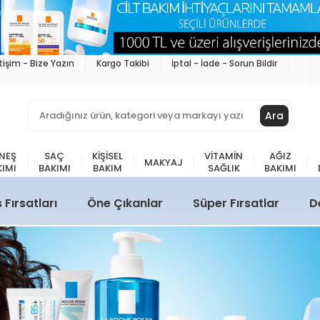
etişim - Bize Yazın
Kargo Takibi
İptal - İade - Sorun Bildir
Ara
NEŞ
SAÇ
KIŞISEL
VITAMIN
AĞIZ
MAKYAJ
KIMI
BAKIMI
BAKIM
SAĞLIK
BAKIMI
Fırsatları
Öne Çıkanlar
Süper Fırsatlar
D