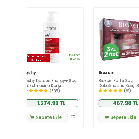
Saç Bakımı
KARGO
Vichy
Yetkili
BEDAVA
Satıcı