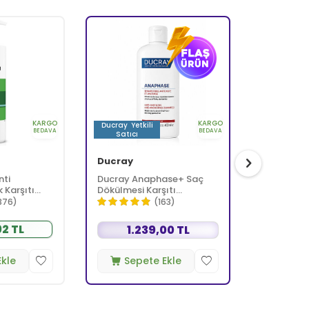
KARGO
KARGO
li
Ducray
Yetkili
BEDAVA
BEDAVA
Satıcı