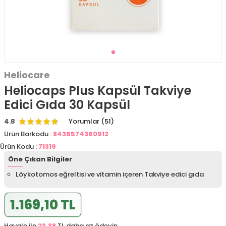
Heliocare
Heliocaps Plus Kapsül Takviye
Edici Gıda 30 Kapsül
4.8
Yorumlar (51)
Ürün Barkodu :
8436574360912
Ürün Kodu :
71319
Öne Çıkan Bilgiler
Löykotomos eğreltisi ve vitamin içeren Takviye edici gıda
1.169,10 TL
Havale ile
23,38
TL daha az ödeyin.