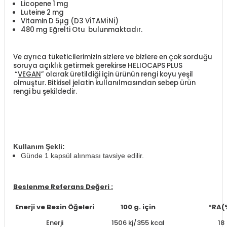
Licopene 1 mg
Luteine 2 mg
Vitamin D 5µg (D3 VİTAMİNİ)
480 mg Eğrelti Otu bulunmaktadır.
Ve ayrıca tüketicilerimizin sizlere ve bizlere en çok sorduğu
soruya açıklık getirmek gerekirse HELIOCAPS PLUS
“
VEGAN
” olarak üretildiği için ürünün rengi koyu yeşil
olmuştur. Bitkisel jelatin kullanılmasından sebep ürün
rengi bu şekildedir.
Kullanım Şekli:
Günde 1 kapsül alınması tavsiye edilir.
Beslenme Referans Değeri :
Enerji ve Besin Öğeleri
100 g. için
*RA(
Enerji
1506 kj/355 kcal
18