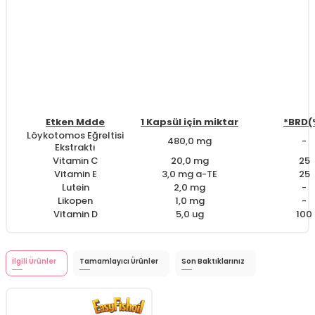
Etken Mdde
1 Kapsül için miktar
*BRD(
Löykotomos Eğreltisi
480,0 mg
-
Ekstraktı
Vitamin C
20,0 mg
25
Vitamin E
3,0 mg a-TE
25
Lutein
2,0 mg
-
Likopen
1,0 mg
-
Vitamin D
5,0 ug
100
İlgili Ürünler
Tamamlayıcı Ürünler
Son Baktıklarınız