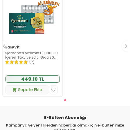
EasyVit
Sjomann’s Vitamin D3 1000 IU
İçeren Takviye Edici Gıda 30
Adet Çiğnenebilir Jel Form
(7)
449,10 TL
Sepete Ekle
E-Bülten Aboneliği
Kampanya ve yeniliklerden haberdar olmak için e-bültenimize