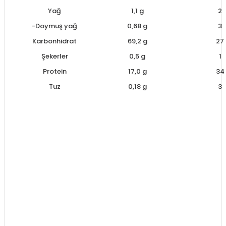
Yağ
1,1 g
2
-Doymuş yağ
0,68 g
3
Karbonhidrat
69,2 g
27
Şekerler
0,5 g
1
Protein
17,0 g
34
Tuz
0,18 g
3