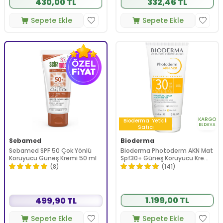
430,00 TL
332,46 TL
Sepete Ekle
Sepete Ekle
KARGO
Bioderma
Yetkili
BEDAVA
Satıcı
Sebamed
Bioderma
Sebamed SPF 50 Çok Yönlü
Bioderma Photoderm AKN Mat
Koruyucu Güneş Kremi 50 ml
Spf30+ Güneş Koruyucu Krem
150 ml
(8)
(141)
1.199,00 TL
499,90 TL
Sepete Ekle
Sepete Ekle