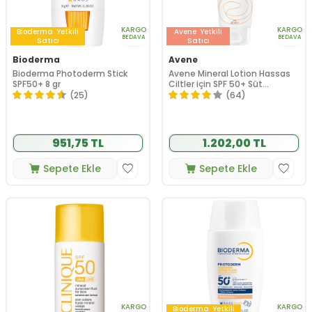
KARGO
KARGO
Bioderma
Yetkili
Avene
Yetkili
BEDAVA
BEDAVA
Satıcı
Satıcı
Bioderma
Avene
Bioderma Photoderm Stick
Avene Mineral Lotion Hassas
SPF50+ 8 gr
Ciltler için SPF 50+ Süt
Formunda Güneş Kremi 100 ml
(25)
(64)
951,75 TL
1.202,00 TL
Sepete Ekle
Sepete Ekle
KARGO
KARGO
Bioderma
Yetkili