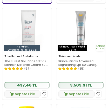
KARGO
The Purest
Skinceuticals
Yetkili
BEDAVA
Solutions
Yetkili Satıcı
Satıcı
The Purest Solutions
Skinceuticals
The Purest Solutions SPF50+
Skinceuticals Advanced
Blemish Defense Cream 50
Brightening Spf 50 Güneş
ml
Koruyucu 40 ml
(57)
(35)
437,46 TL
3.509,91 TL
Sepete Ekle
Sepete Ekle