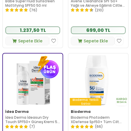
Babe Super Fluid Sunscreen
Avene Cleanance SPF 50+
Mattifying SPF50 50 ml
Yağlı ve Akneye Eğilimli Ciltler
İçin Güneş Kremi 50 ml
(76)
(210)
1.237,50 TL
699,00 TL
Sepete Ekle
Sepete Ekle
KARGO
Bioderma
Yetkili
BEDAVA
Satıcı
İdea Derma
Bioderma
İdea Derma İdeasun Dry
Bioderma Photoderm
Touch SPF50+ Güneş Kremi 50
XDefense Spf50+ Tüm Cilt
ml
Tipleri İçin Renksiz Güneş
(7)
(66)
Kremi 40 ml