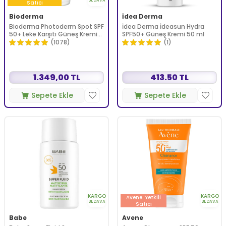
BEDAVA
Satıcı
Bioderma
İdea Derma
Bioderma Photoderm Spot SPF
İdea Derma İdeasun Hydra
50+ Leke Karşıtı Güneş Kremi
SPF50+ Güneş Kremi 50 ml
150 ml
(1078)
(1)
1.349,00 TL
413.50 TL
Sepete Ekle
Sepete Ekle
KARGO
KARGO
Avene
Yetkili
BEDAVA
BEDAVA
Satıcı
Babe
Avene