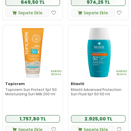
649,50 TL
974,25 TL
Sepete Ekle
Sepete Ekle
KARGO
KARGO
BEDAVA
BEDAVA
Topicrem
Rilastil
Topicrem Sun Protect Spf 50
Rilastil Advanced Protection
Moisturizing Sun Milk 200 ml
Sun Fluid Spf 50 50 ml
1.757,80 TL
2.925,00 TL
Sepete Ekle
Sepete Ekle