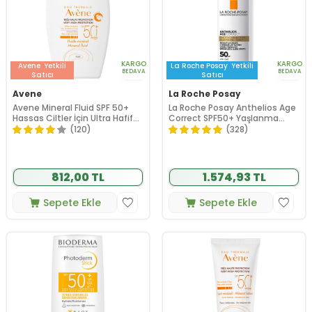
KARGO
KARGO
Avene
Yetkili
La Roche Posay
Yetkili
BEDAVA
BEDAVA
Satıcı
Satıcı
Avene
La Roche Posay
Avene Mineral Fluid SPF 50+
La Roche Posay Anthelios Age
Hassas Ciltler İçin Ultra Hafif
Correct SPF50+ Yaşlanma
Güneş Kremi 40 ml
Karşıtı Yüz Güneş Kremi 50 ml
(120)
(328)
812,00 TL
1.574,93 TL
Sepete Ekle
Sepete Ekle