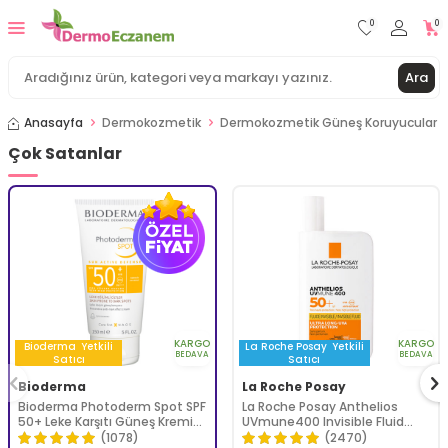
0
0
Ara
Anasayfa
Dermokozmetik
Dermokozmetik Güneş Koruyucular
Çok Satanlar
KARGO
KARGO
Bioderma
Yetkili
La Roche Posay
Yetkili
BEDAVA
BEDAVA
Satıcı
Satıcı
Bioderma
La Roche Posay
Bioderma Photoderm Spot SPF
La Roche Posay Anthelios
50+ Leke Karşıtı Güneş Kremi
UVmune400 Invisible Fluid
150 ml
Tüm Cilt Tipleri İçin SPF50+
(1078)
(2470)