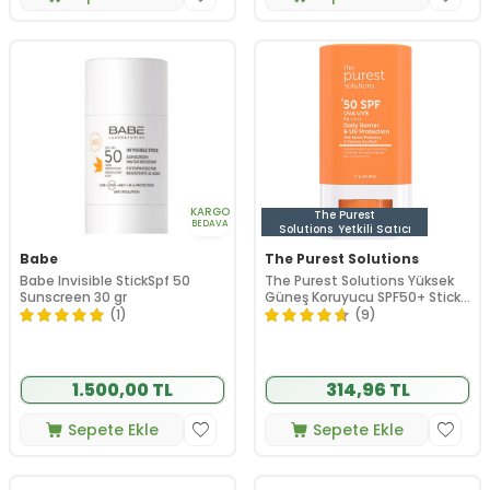
KARGO
The Purest
BEDAVA
Solutions
Yetkili Satıcı
Babe
The Purest Solutions
Babe Invisible StickSpf 50
The Purest Solutions Yüksek
Sunscreen 30 gr
Güneş Koruyucu SPF50+ Stick
17 gr
(1)
(9)
1.500,00 TL
314,96 TL
Sepete Ekle
Sepete Ekle