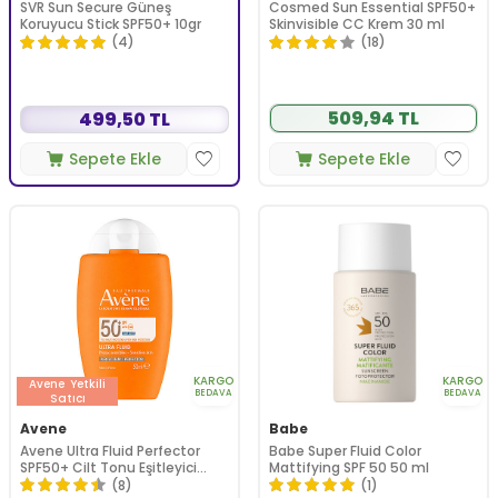
SVR Sun Secure Güneş
Cosmed Sun Essential SPF50+
Koruyucu Stick SPF50+ 10gr
Skinvisible CC Krem 30 ml
(4)
(18)
509,94 TL
499,50 TL
Sepete Ekle
Sepete Ekle
KARGO
KARGO
Avene
Yetkili
BEDAVA
BEDAVA
Satıcı
Avene
Babe
Avene Ultra Fluid Perfector
Babe Super Fluid Color
SPF50+ Cilt Tonu Eşitleyici
Mattifying SPF 50 50 ml
Renkli Güneş Kremi 50 ml
(8)
(1)