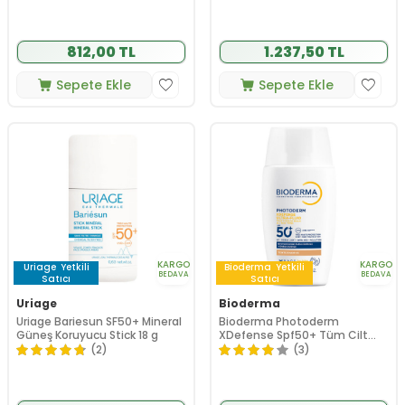
812,00 TL
1.237,50 TL
Sepete Ekle
Sepete Ekle
KARGO
KARGO
Uriage
Yetkili
Bioderma
Yetkili
BEDAVA
BEDAVA
Satıcı
Satıcı
Uriage
Bioderma
Uriage Bariesun SF50+ Mineral
Bioderma Photoderm
Güneş Koruyucu Stick 18 g
XDefense Spf50+ Tüm Cilt
Tipleri İçin Renkli Güneş Kremi
(2)
(3)
40 ml - Golden