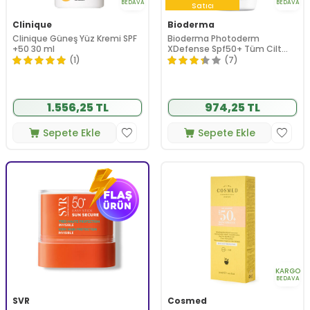
BEDAVA
BEDAVA
Satıcı
Clinique
Bioderma
Clinique Güneş Yüz Kremi SPF
Bioderma Photoderm
+50 30 ml
XDefense Spf50+ Tüm Cilt
Tipleri İçin Renkli Güneş Kremi
(1)
(7)
40 ml - Light
1.556,25 TL
974,25 TL
Sepete Ekle
Sepete Ekle
KARGO
BEDAVA
SVR
Cosmed