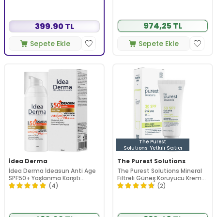
974,25 TL
399.90 TL
Sepete Ekle
Sepete Ekle
The Purest
Solutions
Yetkili Satıcı
İdea Derma
The Purest Solutions
İdea Derma İdeasun Anti Age
The Purest Solutions Mineral
SPF50+ Yaşlanma Karşıtı
Filtreli Güneş Koruyucu Krem
Güneş Kremi 50 ml
SPF 30 40 ml
(4)
(2)