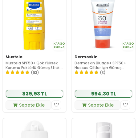
KARGO
KARGO
BEDAVA
BEDAVA
Mustela
Dermoskin
Mustela SPF50+ Çok Yüksek
Dermoskin Bluage+ SPF50+
Koruma Faktörlü Güneş Stick 9
Hassas Ciltler İçin Güneş
ml
Kremi 50 ml
(63)
(3)
839,93 TL
594,30 TL
Sepete Ekle
Sepete Ekle