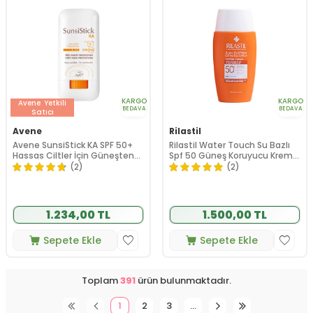
KARGO
KARGO
Avene
Yetkili
BEDAVA
BEDAVA
Satıcı
Avene
Rilastil
Avene SunsiStick KA SPF 50+
Rilastil Water Touch Su Bazlı
Hassas Ciltler İçin Güneşten
Spf 50 Güneş Koruyucu Krem
Koruyucu Stick 20 gr
50 ml
(2)
(2)
1.234,00 TL
1.500,00 TL
Sepete Ekle
Sepete Ekle
Toplam
391
ürün bulunmaktadır.
1
2
3
…