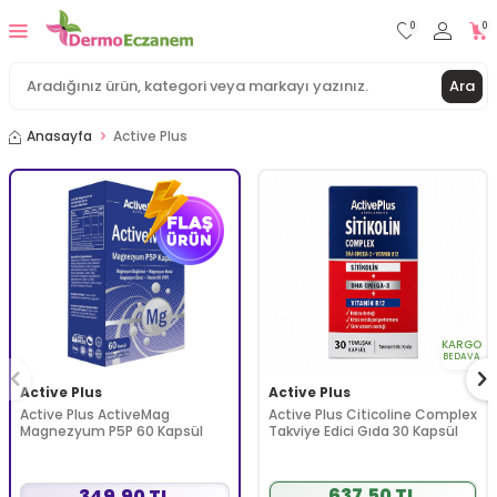
0
0
Ara
Anasayfa
Active Plus
KARGO
BEDAVA
Active Plus
Active Plus
Active Plus ActiveMag
Active Plus Citicoline Complex
Magnezyum P5P 60 Kapsül
Takviye Edici Gıda 30 Kapsül
637,50 TL
349,90 TL