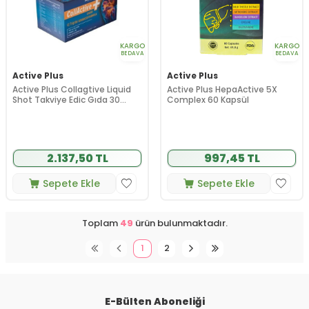
KARGO
KARGO
BEDAVA
BEDAVA
Active Plus
Active Plus
Active Plus Collagtive Liquid
Active Plus HepaActive 5X
Shot Takviye Edic Gıda 30
Complex 60 Kapsül
Flakon
2.137,50 TL
997,45 TL
Sepete Ekle
Sepete Ekle
Toplam
49
ürün bulunmaktadır.
1
2
E-Bülten Aboneliği