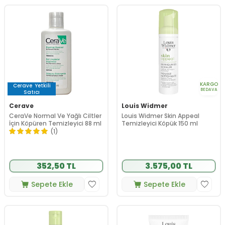
KARGO
Cerave
Yetkili
BEDAVA
Satıcı
Cerave
Louis Widmer
CeraVe Normal Ve Yağlı Ciltler
Louis Widmer Skin Appeal
İçin Köpüren Temizleyici 88 ml
Temizleyici Köpük 150 ml
(1)
352,50 TL
3.575,00 TL
Sepete Ekle
Sepete Ekle