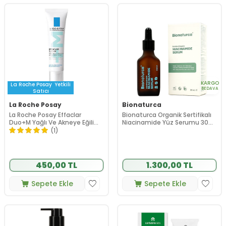
KARGO
La Roche Posay
Yetkili
BEDAVA
Satıcı
La Roche Posay
Bionaturca
La Roche Posay Effaclar
Bionaturca Organik Sertifikalı
Duo+M Yağlı Ve Akneye Eğilimli
Niacinamide Yüz Serumu 30
Ciltler için Yüz Bakım Kremi 15
ml
(1)
ml
450,00 TL
1.300,00 TL
Sepete Ekle
Sepete Ekle