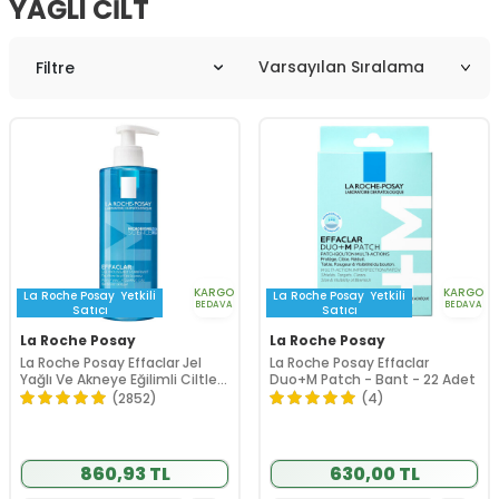
YAĞLI CILT
Filtre
KARGO
KARGO
La Roche Posay
Yetkili
La Roche Posay
Yetkili
BEDAVA
BEDAVA
Satıcı
Satıcı
La Roche Posay
La Roche Posay
La Roche Posay Effaclar Jel
La Roche Posay Effaclar
Yağlı Ve Akneye Eğilimli Ciltler
Duo+M Patch - Bant - 22 Adet
için Yüz Temizleme Jeli 400
(2852)
(4)
ml
860,93 TL
630,00 TL