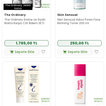
KARGO
The Ordinary
Yetkili
BEDAVA
Satıcı
The Ordinary
Skin Sensual
The Ordinary Sivilce ve Siyah
Skin Sensual Adios Pores Face
Nokta Karşıtı Cilt Bakım SETİ
Refining Toner 200 ml
1.765,00 TL
250,00 TL
Sepete Ekle
Sepete Ekle
KARGO
KARGO
BEDAVA
BEDAVA