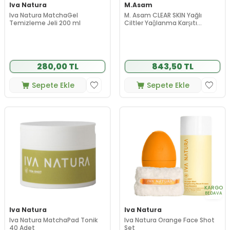
Iva Natura
M.Asam
Iva Natura MatchaGel
M. Asam CLEAR SKIN Yağlı
Temizleme Jeli 200 ml
Ciltler Yağlanma Karşıtı
Matlaştırıcı Yüz Kremi 100 ml
280,00 TL
843,50 TL
Sepete Ekle
Sepete Ekle
KARGO
BEDAVA
Iva Natura
Iva Natura
Iva Natura MatchaPad Tonik
Iva Natura Orange Face Shot
40 Adet
Set