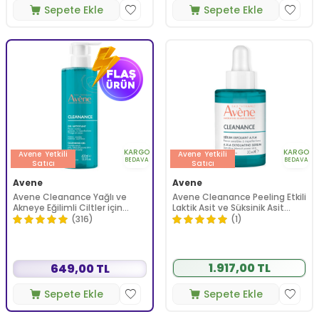
Sepete Ekle
Sepete Ekle
KARGO
KARGO
Avene
Yetkili
Avene
Yetkili
BEDAVA
BEDAVA
Satıcı
Satıcı
Avene
Avene
Avene Cleanance Yağlı ve
Avene Cleanance Peeling Etkili
Akneye Eğilimli Ciltler için
Laktik Asit ve Süksinik Asit
Matlaştırıcı Yüz Temizleme
İçeren AHA Serum 30 ml
(316)
(1)
Jeli 400 ml
1.917,00 TL
649,00 TL
Sepete Ekle
Sepete Ekle