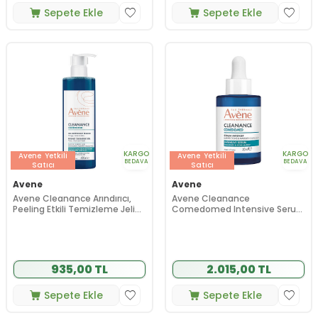
Sepete Ekle
Sepete Ekle
KARGO
KARGO
Avene
Yetkili
Avene
Yetkili
BEDAVA
BEDAVA
Satıcı
Satıcı
Avene
Avene
Avene Cleanance Arındırıcı,
Avene Cleanance
Peeling Etkili Temizleme Jeli
Comedomed Intensive Serum
400 ml
30 ml
935,00 TL
2.015,00 TL
Sepete Ekle
Sepete Ekle