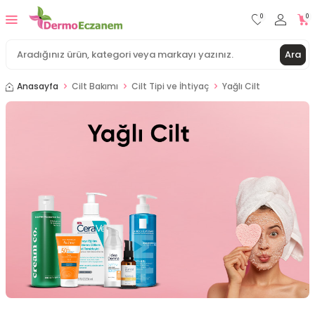
0
0
Ara
Anasayfa
Cilt Bakımı
Cilt Tipi ve İhtiyaç
Yağlı Cilt