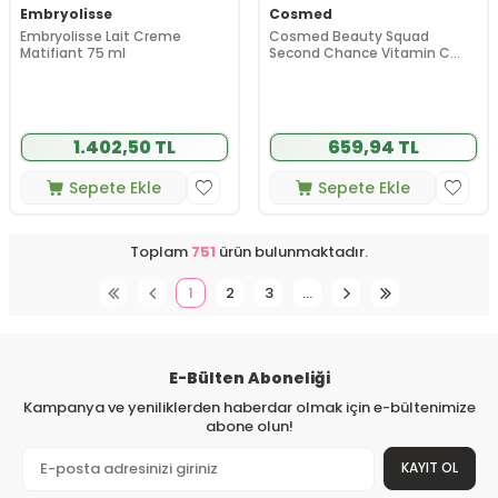
Embryolisse
Cosmed
Embryolisse Lait Creme
Cosmed Beauty Squad
Matifiant 75 ml
Second Chance Vitamin C
Ectoin Serum 30 ml
1.402,50 TL
659,94 TL
Sepete Ekle
Sepete Ekle
Toplam
751
ürün bulunmaktadır.
1
2
3
…
E-Bülten Aboneliği
Kampanya ve yeniliklerden haberdar olmak için e-bültenimize
abone olun!
KAYIT OL