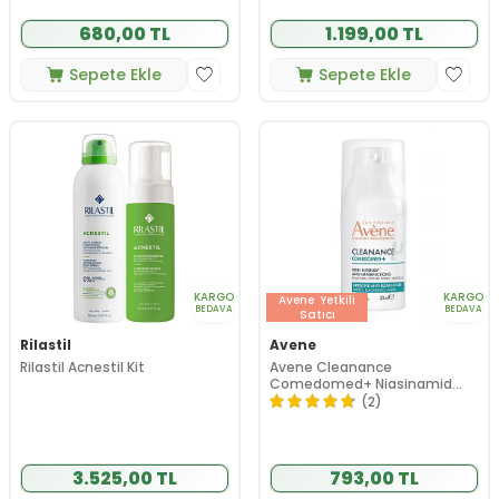
680,00 TL
1.199,00 TL
Sepete Ekle
Sepete Ekle
KARGO
KARGO
Avene
Yetkili
BEDAVA
BEDAVA
Satıcı
Rilastil
Avene
Rilastil Acnestil Kit
Avene Cleanance
Comedomed+ Niasinamid
İçeren Yoğun Bakım Kremi 30
(2)
ml
3.525,00 TL
793,00 TL