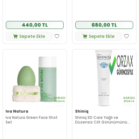
440,00 TL
680,00 TL
Sepete Ekle
Sepete Ekle
KARGO
KARGO
BEDAVA
BEDAVA
Iva Natura
Shiniq
Iva Natura Green Face Shot
Shiniq SD Care Yağlı ve
Set
Düzensiz Cilt Görünümünü
İçin Yardımcı Bakım Kremi 40
ml