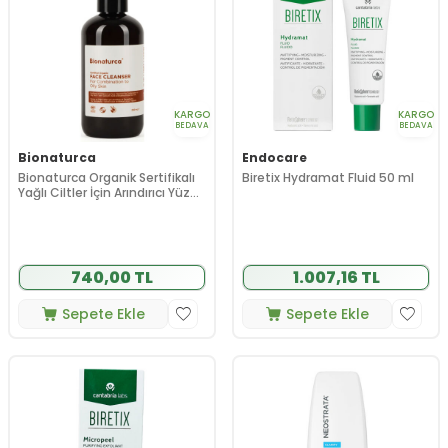
KARGO
KARGO
BEDAVA
BEDAVA
Bionaturca
Endocare
Bionaturca Organik Sertifikalı
Biretix Hydramat Fluid 50 ml
Yağlı Ciltler İçin Arındırıcı Yüz
Temizleme Jeli 250 ml
740,00 TL
1.007,16 TL
Sepete Ekle
Sepete Ekle