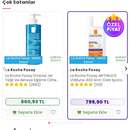
Çok Satanlar
KARGO
KARGO
La Roche Posay
Yetkili
La Roche Posay
Yetkili
BEDAVA
BEDAVA
Satıcı
Satıcı
La Roche Posay
La Roche Posay
La Roche Posay Effaclar Jel
La Roche Posay ANTHELIOS
Yağlı Ve Akneye Eğilimli Ciltler
UVMune 400 Anti-Dark Spots
için Yüz Temizleme Jeli 400
Fluid SPF50+ Yüz Güneş Kremi
(2852)
(129)
ml
50 ml
860,93 TL
799,90 TL
Sepete Ekle
Sepete Ekle