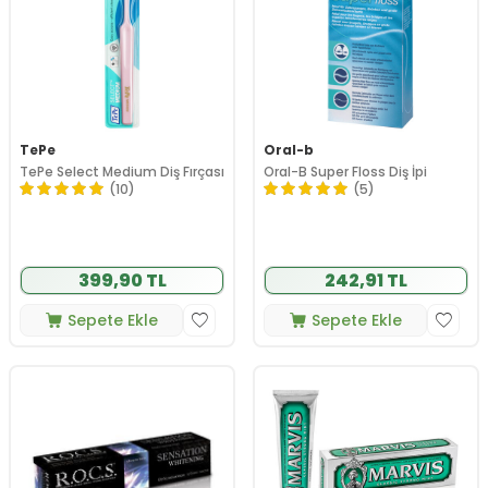
TePe
Oral-b
TePe Select Medium Diş Fırçası
Oral-B Super Floss Diş İpi
(10)
(5)
399,90 TL
242,91 TL
Sepete Ekle
Sepete Ekle