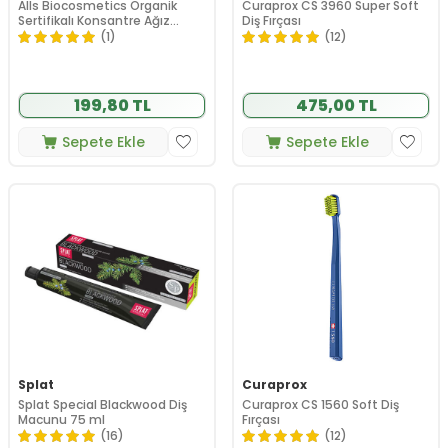
Alls Biocosmetics Organik
Curaprox CS 3960 Super Soft
Sertifikalı Konsantre Ağız
Diş Fırçası
Çalkalama Suyu 100 ml
(1)
(12)
199,80 TL
475,00 TL
Sepete Ekle
Sepete Ekle
Splat
Curaprox
Splat Special Blackwood Diş
Curaprox CS 1560 Soft Diş
Macunu 75 ml
Fırçası
(16)
(12)