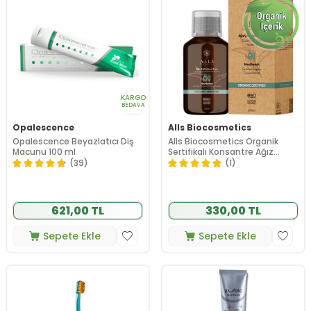
KARGO
BEDAVA
Opalescence
Alls Biocosmetics
Opalescence Beyazlatıcı Diş
Alls Biocosmetics Organik
Macunu 100 ml
Sertifikalı Konsantre Ağız
Çalkalama Suyu 240 ml
(39)
(1)
621,00 TL
330,00 TL
Sepete Ekle
Sepete Ekle