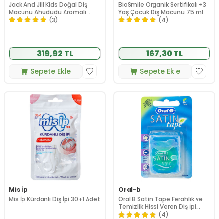
Jack And Jill Kids Doğal Diş
BioSmile Organik Sertifikalı +3
Macunu Ahududu Aromalı
Yaş Çocuk Diş Macunu 75 ml
50gr
(3)
(4)
319,92 TL
167,30 TL
Sepete Ekle
Sepete Ekle
Mis İp
Oral-b
Mis İp Kürdanlı Diş İpi 30+1 Adet
Oral B Satin Tape Ferahlık ve
Temizlik Hissi Veren Diş İpi
25m
(4)