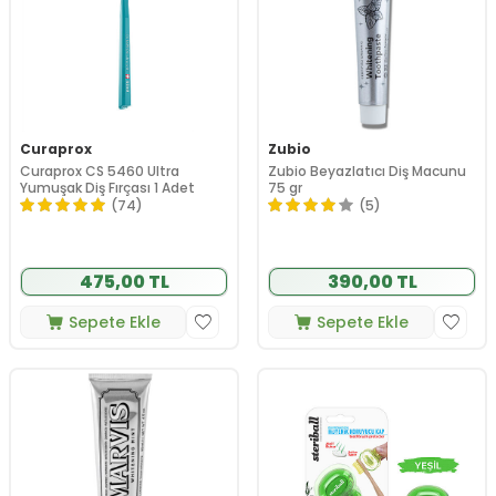
Curaprox
Zubio
Curaprox CS 5460 Ultra
Zubio Beyazlatıcı Diş Macunu
Yumuşak Diş Fırçası 1 Adet
75 gr
(74)
(5)
475,00 TL
390,00 TL
Sepete Ekle
Sepete Ekle