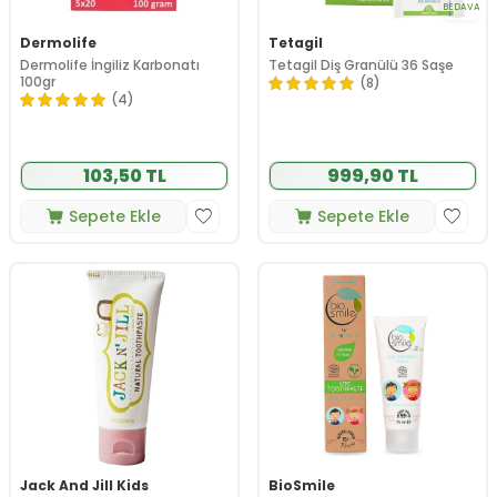
BEDAVA
Dermolife
Tetagil
Dermolife İngiliz Karbonatı
Tetagil Diş Granülü 36 Saşe
100gr
(8)
(4)
103,50 TL
999,90 TL
Sepete Ekle
Sepete Ekle
Jack And Jill Kids
BioSmile