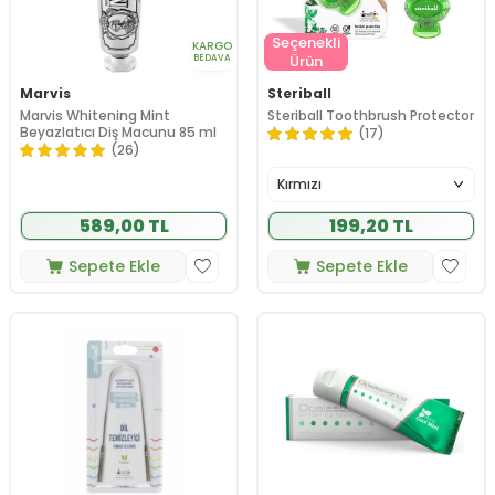
Seçenekli
KARGO
Ürün
BEDAVA
Marvis
Steriball
Marvis Whitening Mint
Steriball Toothbrush Protector
Beyazlatıcı Diş Macunu 85 ml
(17)
(26)
589,00 TL
199,20 TL
Sepete Ekle
Sepete Ekle