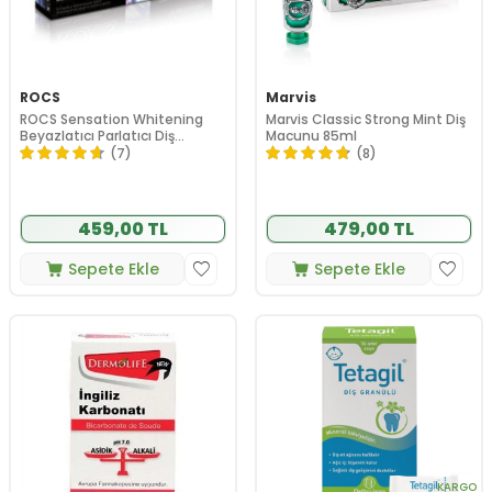
ROCS
Marvis
ROCS Sensation Whitening
Marvis Classic Strong Mint Diş
Beyazlatıcı Parlatıcı Diş
Macunu 85ml
Macunu 60ml
(7)
(8)
459,00 TL
479,00 TL
Sepete Ekle
Sepete Ekle
KARGO