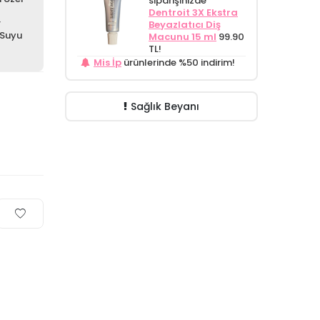
siparişinizde
Dentroit 3X Ekstra
r
Beyazlatıcı Diş
 Suyu
Macunu 15 ml
99.90
TL!
Mis İp
ürünlerinde %50 indirim!
Sağlık Beyanı