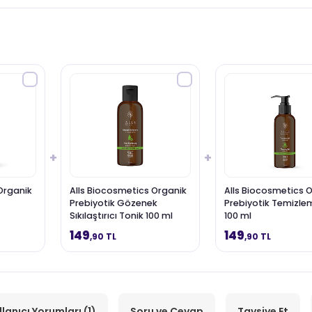
+
+
Organik
Alls Biocosmetics Organik
Alls Biocosmetics 
Prebiyotik Gözenek
Prebiyotik Temizlem
Sıkılaştırıcı Tonik 100 ml
100 ml
149
149
,90 TL
,90 TL
llanıcı Yorumları (1)
Soru ve Cevap
Tavsiye Et