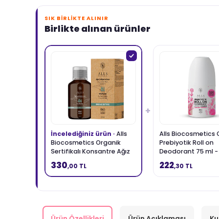
SIK BIRLIKTE ALINIR
Birlikte alınan ürünler
+
İncelediğiniz ürün ·
Alls
Alls Biocosmetics 
Biocosmetics Organik
Prebiyotik Roll on
Sertifikalı Konsantre Ağız
Deodorant 75 ml -
Çalkalama Suyu 240 ml
Kadınlar İçin
330
222
,00 TL
,30 TL
Ürün Özellikleri
Ürün Açıklaması
Ku