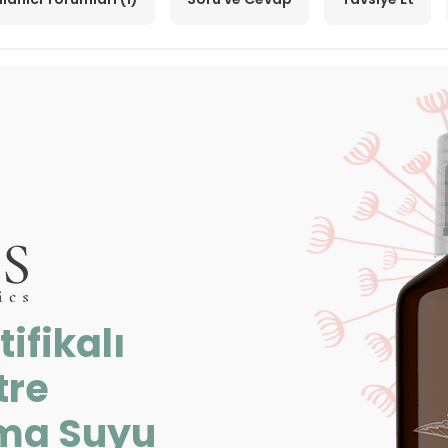
ifikalı
tre
ama Suyu