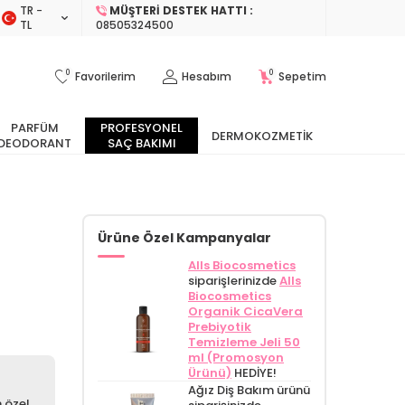
TR −
MÜŞTERI DESTEK HATTI :
TL
08505324500
0
0
Favorilerim
Hesabım
Sepetim
PARFÜM
PROFESYONEL
DERMOKOZMETIK
DEODORANT
SAÇ BAKIMI
Ürüne Özel Kampanyalar
Alls Biocosmetics
siparişlerinizde
Alls
Biocosmetics
Organik CicaVera
Prebiyotik
Temizleme Jeli 50
ml (Promosyon
Ürünü)
HEDİYE!
Ağız Diş Bakım ürünü
 özel