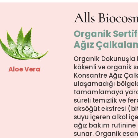
Organik Serti
Ağız Çalkala
Organik Dokunuşla 
kökenli ve organik se
Aloe Vera
Konsantre Ağız Çalk
ulaşamadığı bölgel
tamamlamaya yardı
süreli temizlik ve fer
aksöğüt ekstresi (bit
suyu içeren alkol i
ağız bakım rutinine 
sunar. Organik esan