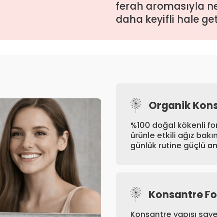
ferah aromasıyla nef
daha keyifli hale geti
Organik Kon
%100 doğal kökenli f
ürünle etkili ağız bakı
günlük rutine güçlü am
Konsantre For
Konsantre yapısı sayes