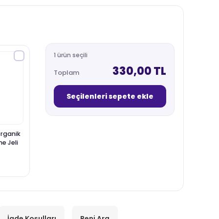
1 ürün seçili
330,00 TL
Toplam
Seçilenleri sepete ekle
Organik
e Jeli
İade Koşulları
Beni Ara