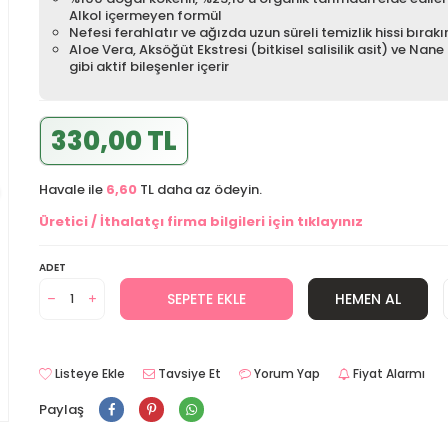
Alkol içermeyen formül
Nefesi ferahlatır ve ağızda uzun süreli temizlik hissi bırakı
Aloe Vera, Aksöğüt Ekstresi (bitkisel salisilik asit) ve Nane
gibi aktif bileşenler içerir
330,00 TL
Havale ile
6,60
TL daha az ödeyin.
Üretici / İthalatçı firma bilgileri için tıklayınız
ADET
SEPETE EKLE
HEMEN AL
Listeye Ekle
Tavsiye Et
Yorum Yap
Fiyat Alarmı
Paylaş