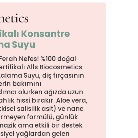
fikalı Konsantre
ma Suyu
Ferah Nefes! %100 doğal
rtifikalı Alls Biocosmetics
alama Suyu, diş fırçasının
erin bakımını
mcı olurken ağızda uzun
ahlık hissi bırakır. Aloe vera,
kisel salisilik asit) ve nane
çermeyen formülü, günlük
nazik ama etkili bir destek
siyel yağlardan gelen