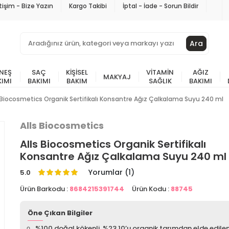
etişim - Bize Yazın
Kargo Takibi
İptal - İade - Sorun Bildir
Ara
NEŞ
SAÇ
KIŞISEL
VITAMIN
AĞIZ
MAKYAJ
KIMI
BAKIMI
BAKIM
SAĞLIK
BAKIMI
 Biocosmetics Organik Sertifikalı Konsantre Ağız Çalkalama Suyu 240 ml
Alls Biocosmetics
Alls Biocosmetics Organik Sertifikalı
Konsantre Ağız Çalkalama Suyu 240 ml
Yorumlar (1)
5.0
Ürün Barkodu :
8684215391744
Ürün Kodu :
88745
Öne Çıkan Bilgiler
%100 doğal kökenli, %23,10’u organik tarımdan elde edilen