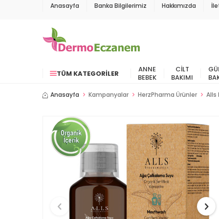
Anasayfa
Banka Bilgilerimiz
Hakkımızda
İl
ANNE
CILT
GÜ
TÜM KATEGORILER
BEBEK
BAKIMI
BA
Anasayfa
Kampanyalar
HerzPharma Ürünler
Alls