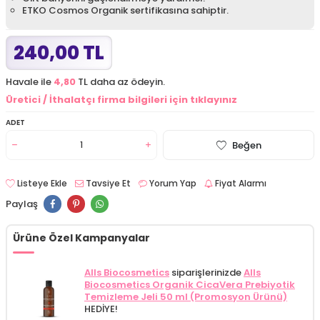
ETKO Cosmos Organik sertifikasına sahiptir.
240,00 TL
Havale ile
4,80
TL daha az ödeyin.
Üretici / İthalatçı firma bilgileri için tıklayınız
ADET
Beğen
Listeye Ekle
Tavsiye Et
Yorum Yap
Fiyat Alarmı
Paylaş
Ürüne Özel Kampanyalar
Alls Biocosmetics
siparişlerinizde
Alls
Biocosmetics Organik CicaVera Prebiyotik
Temizleme Jeli 50 ml (Promosyon Ürünü)
HEDİYE!