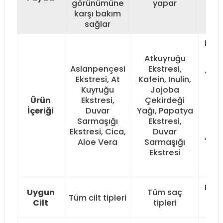
görünümüne
yapar
karşı bakım
sağlar
Lava
It
Atkuyruğu
Ya
Aslanpençesi
Ekstresi,
Yağı
Ekstresi, At
Kafein, Inulin,
Ek
Kuyruğu
Jojoba
Mey
Ürün
Ekstresi,
Çekirdeği
Ek
İçeriği
Duvar
Yağı, Papatya
A
Sarmaşığı
Ekstresi,
Ek
Ekstresi, Cica,
Duvar
Asla
Aloe Vera
Sarmaşığı
Ek
Ekstresi
Hi
Cev
Hass
Uygun
Tüm saç
Tüm cilt tipleri
dahi
Cilt
tipleri