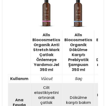
Alls
Alls
Biocosmetics
Biocosmetics
Bioc
Organik Anti
Organik
O
Stretch Mark
Dökülme
Pr
Çatlak
Karşıtı
R
Önlemeye
Prebiyotik
Deod
Yardımcı Jel
Şampuan
ml -
350 ml
350 ml
Kullanım
Vücut
Saç
Ko
Cilt
elastikiyetini
Kolt
artırarak
Dökülme
Ana
köt
çatlak
karşıtı bakım
Fayda
kar