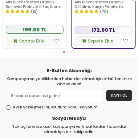
Alls Biocosmetics Organik
Alls Biocosmetics Organik
Besleyici Prebiyotik Saç Kremi
Dökülme Karşıtı Prebiyotik
100 ml
Şampuan 100 ml
(13)
(76)
199,80 TL
172,00 TL
Sepete Ekle
Sepete Ekle
E-Bülten Aboneliği
Kampanya ve yeniliklerden haberdar olmak için e-bültenimize
abone olun!
KAYIT OL
KVKK Sözleşmesi'ni
, okudum, kabul ediyorum.
Sosyal Medya
Takipçilerimize özel kampanya ve fırsatlardan haberdar
olmak için bizi takip edin.