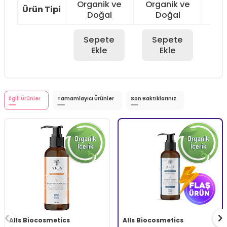
Organik ve
Organik ve
Or
Ürün Tipi
Doğal
Doğal
Sepete
Sepete
S
Ekle
Ekle
İlgili Ürünler
Tamamlayıcı Ürünler
Son Baktıklarınız
Alls Biocosmetics
Alls Biocosmetics