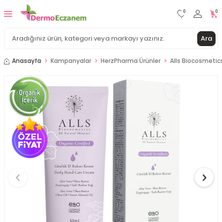
0
0
Ara
Anasayfa
Kampanyalar
HerzPharma Ürünler
Alls Biocosmetic