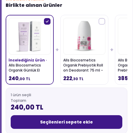
Birlikte alınan ürünler
+
+
İncelediğiniz ürün ·
Alls Biocosmetics
Alls Bi
Alls Biocosmetics
Organik Prebiyotik Roll
Organik
Organik Günlük El
on Deodorant 75 ml -
Prebiyot
Bakım Kremi 50 ml
Kadınlar İçin
Krem 50
240
222
385
,00 TL
,30 TL
,8
1 ürün seçili
Toplam
240,00 TL
Seçilenleri sepete ekle