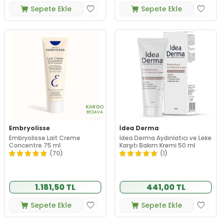
Sepete Ekle
Sepete Ekle
KARGO
BEDAVA
Embryolisse
İdea Derma
Embryolisse Lait Creme
İdea Derma Aydınlatıcı ve Leke
Concentre 75 ml
Karşıtı Bakım Kremi 50 ml
(70)
(1)
1.181,50 TL
441,00 TL
Sepete Ekle
Sepete Ekle