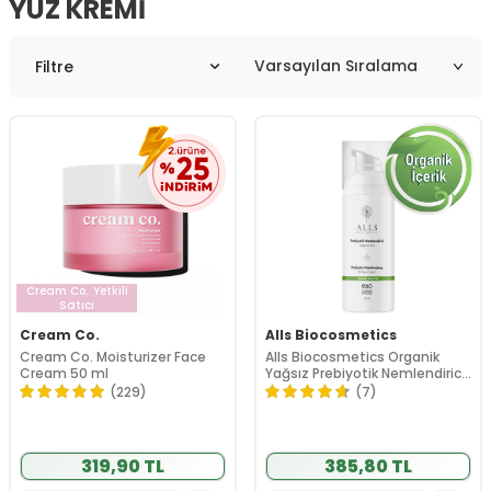
YÜZ KREMI
Filtre
Cream Co.
Yetkili
Satıcı
Cream Co.
Alls Biocosmetics
Cream Co. Moisturizer Face
Alls Biocosmetics Organik
Cream 50 ml
Yağsız Prebiyotik Nemlendirici
50 ml
(229)
(7)
319,90 TL
385,80 TL