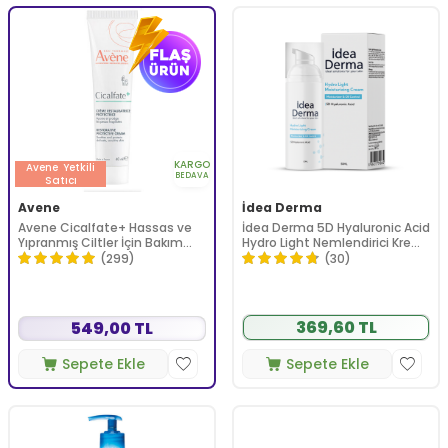
KARGO
Avene
Yetkili
BEDAVA
Satıcı
Avene
İdea Derma
Avene Cicalfate+ Hassas ve
İdea Derma 5D Hyaluronic Acid
Yıpranmış Ciltler İçin Bakım
Hydro Light Nemlendirici Krem
Kremi 40 ml
50 ml
(299)
(30)
369,60 TL
549,00 TL
Sepete Ekle
Sepete Ekle