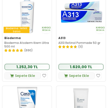
KARGO
KARGO
Bioderma
Yetkili
BEDAVA
BEDAVA
Satıcı
Bioderma
A313
Bioderma Atoderm Krem Ultra
A313 Retinol Pommade 50 gr
500 ml
(11)
(690)
1.252,30 TL
1.620,00 TL
Sepete Ekle
Sepete Ekle