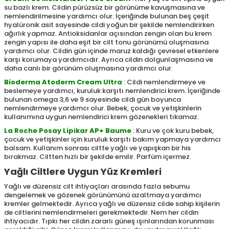
su bazlı krem. Cildin pürüzsüz bir görünüme kavuşmasına ve
nemlendirilmesine yardımcı olur. İçeriğinde bulunan beş çeşit
hyalüronik asit sayesinde cildi yoğun bir şekilde nemlendirirken
ağırlık yapmaz. Antioksidanlar açısından zengin olan bu krem
zengin yapısı ile daha eşit bir cilt tonu görünümü oluşmasına
yardımcı olur. Cildin gün içinde maruz kaldığı çevresel etkenlere
karşı korumaya yardımcıdır. Ayrıca cildin dolgunlaşmasına ve
daha canlı bir görünüm oluşmasına yardımcı olur.
Bioderma Atoderm Cream Ultra
: Cildi nemlendirmeye ve
beslemeye yardımcı, kuruluk karşıtı nemlendirici krem. İçeriğinde
bulunan omega 3,6 ve 9 sayesinde cildi gün boyunca
nemlendirmeye yardımcı olur. Bebek, çocuk ve yetişkinlerin
kullanımına uygun nemlendirici krem gözenekleri tıkamaz.
La Roche Posay Lipikar AP+ Baume
: Kuru ve çok kuru bebek,
çocuk ve yetişkinler için kuruluk karşıtı bakım yapmaya yardımcı
balsam. Kullanım sonrası ciltte yağlı ve yapışkan bir his
bırakmaz. Ciltten hızlı bir şekilde emilir. Parfüm içermez.
Yağlı Ciltlere Uygun Yüz Kremleri
Yağlı ve düzensiz cilt ihtiyaçları arasında fazla sebumu
dengelemek ve gözenek görünümünü azaltmaya yardımcı
kremler gelmektedir. Ayrıca yağlı ve düzensiz cilde sahip kişilerin
de ciltlerini nemlendirmeleri gerekmektedir. Nem her cildin
ihtiyacıdır. Tıpkı her cildin zararlı güneş ışınlarından korunması