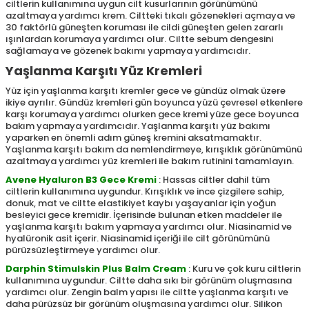
ciltlerin kullanımına uygun cilt kusurlarının görünümünü
azaltmaya yardımcı krem. Ciltteki tıkalı gözenekleri açmaya ve
30 faktörlü güneşten koruması ile cildi güneşten gelen zararlı
ışınlardan korumaya yardımcı olur. Ciltte sebum dengesini
sağlamaya ve gözenek bakımı yapmaya yardımcıdır.
Yaşlanma Karşıtı Yüz Kremleri
Yüz için yaşlanma karşıtı kremler gece ve gündüz olmak üzere
ikiye ayrılır. Gündüz kremleri gün boyunca yüzü çevresel etkenlere
karşı korumaya yardımcı olurken gece kremi yüze gece boyunca
bakım yapmaya yardımcıdır. Yaşlanma karşıtı yüz bakımı
yaparken en önemli adım güneş kremini aksatmamaktır.
Yaşlanma karşıtı bakım da nemlendirmeye, kırışıklık görünümünü
azaltmaya yardımcı yüz kremleri ile bakım rutinini tamamlayın.
Avene Hyaluron B3 Gece Kremi
: Hassas ciltler dahil tüm
ciltlerin kullanımına uygundur. Kırışıklık ve ince çizgilere sahip,
donuk, mat ve ciltte elastikiyet kaybı yaşayanlar için yoğun
besleyici gece kremidir. İçerisinde bulunan etken maddeler ile
yaşlanma karşıtı bakım yapmaya yardımcı olur. Niasinamid ve
hyalüronik asit içerir. Niasinamid içeriği ile cilt görünümünü
pürüzsüzleştirmeye yardımcı olur.
Darphin Stimulskin Plus Balm Cream
: Kuru ve çok kuru ciltlerin
kullanımına uygundur. Ciltte daha sıkı bir görünüm oluşmasına
yardımcı olur. Zengin balm yapısı ile ciltte yaşlanma karşıtı ve
daha pürüzsüz bir görünüm oluşmasına yardımcı olur. Silikon