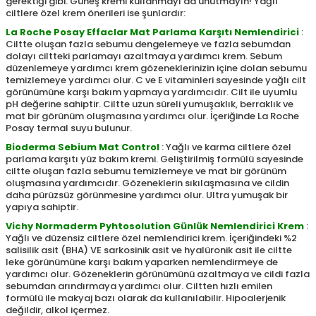
gerektiği gibi. Güneş kremi kullanmayı da unutmayın! Yağlı
ciltlere özel krem önerileri ise şunlardır:
La Roche Posay Effaclar Mat Parlama Karşıtı Nemlendirici
:
Ciltte oluşan fazla sebumu dengelemeye ve fazla sebumdan
dolayı ciltteki parlamayı azaltmaya yardımcı krem. Sebum
düzenlemeye yardımcı krem gözeneklerinizin içine dolan sebumu
temizlemeye yardımcı olur. C ve E vitaminleri sayesinde yağlı cilt
görünümüne karşı bakım yapmaya yardımcıdır. Cilt ile uyumlu
pH değerine sahiptir. Ciltte uzun süreli yumuşaklık, berraklık ve
mat bir görünüm oluşmasına yardımcı olur. İçeriğinde La Roche
Posay termal suyu bulunur.
Bioderma Sebium Mat Control
: Yağlı ve karma ciltlere özel
parlama karşıtı yüz bakım kremi. Geliştirilmiş formülü sayesinde
ciltte oluşan fazla sebumu temizlemeye ve mat bir görünüm
oluşmasına yardımcıdır. Gözeneklerin sıkılaşmasına ve cildin
daha pürüzsüz görünmesine yardımcı olur. Ultra yumuşak bir
yapıya sahiptir.
Vichy Normaderm Pyhtosolution Günlük Nemlendirici Krem
:
Yağlı ve düzensiz ciltlere özel nemlendirici krem. İçeriğindeki %2
salisilik asit (BHA) VE sarkosinik asit ve hyalüronik asit ile ciltte
leke görünümüne karşı bakım yaparken nemlendirmeye de
yardımcı olur. Gözeneklerin görünümünü azaltmaya ve cildi fazla
sebumdan arındırmaya yardımcı olur. Ciltten hızlı emilen
formülü ile makyaj bazı olarak da kullanılabilir. Hipoalerjenik
değildir, alkol içermez.