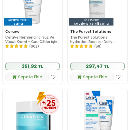
Cerave
Yetkili
The Purest
Satıcı
Solutions
Yetkili Satıcı
Cerave
The Purest Solutions
CeraVe Nemlendirici Yüz Ve
The Purest Solutions
Vücut Kremi - Kuru Ciltler İçin
Hydration Booster Daily
Seramid Ve Hyalüronik Asit
Moisturizing Cream 50 ml
(902)
(58)
İçerikli 50 ml
351,92 TL
297,47 TL
Sepete Ekle
Sepete Ekle