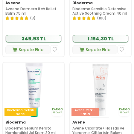
Aveeno
Bioderma
Aveeno Dermexa Itch Relief
Bioderma Sensibio Defensive
Balm 75 ml
Active Soothing Cream 40 ml
(3)
(100)
349,93 TL
1.154,30 TL
Sepete Ekle
Sepete Ekle
KARGO
KARGO
Bioderma
Yetkili
Avene
Yetkili
BEDAVA
BEDAVA
Satıcı
Satıcı
Bioderma
Avene
Bioderma Sebium Kerato
Avene Cicalfate+ Hassas ve
Nemlendirici Jel Krem 30 ml
Yıpranmış Ciltler İçin Bakım