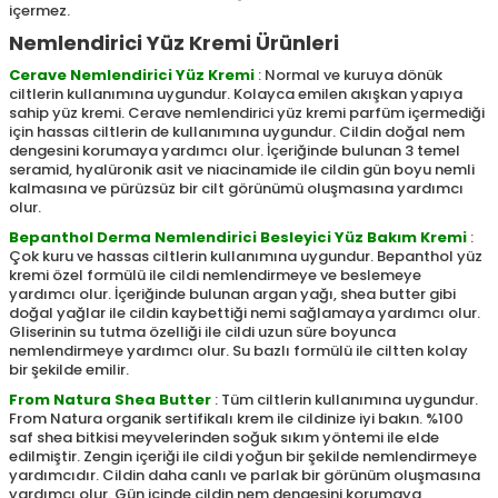
içermez.
Nemlendirici Yüz Kremi Ürünleri
Cerave Nemlendirici Yüz Kremi
: Normal ve kuruya dönük
ciltlerin kullanımına uygundur. Kolayca emilen akışkan yapıya
sahip yüz kremi. Cerave nemlendirici yüz kremi parfüm içermediği
için hassas ciltlerin de kullanımına uygundur. Cildin doğal nem
dengesini korumaya yardımcı olur. İçeriğinde bulunan 3 temel
seramid, hyalüronik asit ve niacinamide ile cildin gün boyu nemli
kalmasına ve pürüzsüz bir cilt görünümü oluşmasına yardımcı
olur.
Bepanthol Derma Nemlendirici Besleyici Yüz Bakım Kremi
:
Çok kuru ve hassas ciltlerin kullanımına uygundur. Bepanthol yüz
kremi özel formülü ile cildi nemlendirmeye ve beslemeye
yardımcı olur. İçeriğinde bulunan argan yağı, shea butter gibi
doğal yağlar ile cildin kaybettiği nemi sağlamaya yardımcı olur.
Gliserinin su tutma özelliği ile cildi uzun süre boyunca
nemlendirmeye yardımcı olur. Su bazlı formülü ile ciltten kolay
bir şekilde emilir.
From Natura Shea Butter
: Tüm ciltlerin kullanımına uygundur.
From Natura organik sertifikalı krem ile cildinize iyi bakın. %100
saf shea bitkisi meyvelerinden soğuk sıkım yöntemi ile elde
edilmiştir. Zengin içeriği ile cildi yoğun bir şekilde nemlendirmeye
yardımcıdır. Cildin daha canlı ve parlak bir görünüm oluşmasına
yardımcı olur. Gün içinde cildin nem dengesini korumaya