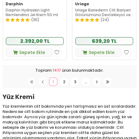
Darphin
Uriage
Darphin Hydraskin Light
Uriage Bariederm Cilt Bariyeri
Nemlendirici Jel Krem 50 ml
Görünümünü Destekleyici ve
Yatıştırıcı Cica Krem 40 ml
(35)
(24)
2.392,00 TL
639,20 TL
Sepete Ekle
Sepete Ekle
Toplam
1417
ürün bulunmaktadır.
1
2
3
…
Yüz Kremi
Yüz kremlerinin cilt bakımında yeri tartışmasız en üst sıralardadır.
Nedeni ise cilt bakım rutininde en çok dikkat edilen kısım yüz
bakımıdır. Ayrıca yüz gün içinde zararlı güneş ışınları, yağ, kir ve
makyaj kalıntıları gibi birçok etkene maruz kalmaktadır. Bu
sebeple de yüz bakımı ve korunması oldukça önemlidir. Cilt
ihtiyacına uygun seçilen yüz kremleri ciltte daha güzel bir
görünüm oluşmasına yardımcı olur. Fakat yüzün ihtiyacına uygun