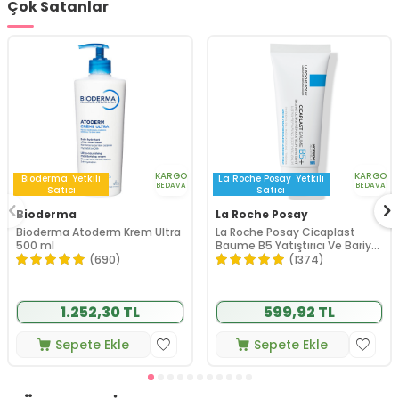
Çok Satanlar
KARGO
KARGO
Bioderma
Yetkili
La Roche Posay
Yetkili
BEDAVA
BEDAVA
Satıcı
Satıcı
Bioderma
La Roche Posay
Bioderma Atoderm Krem Ultra
La Roche Posay Cicaplast
500 ml
Baume B5 Yatıştırıcı Ve Bariyer
Onarıcı Bakım Kremi 40 ml
(690)
(1374)
1.252,30 TL
599,92 TL
Sepete Ekle
Sepete Ekle