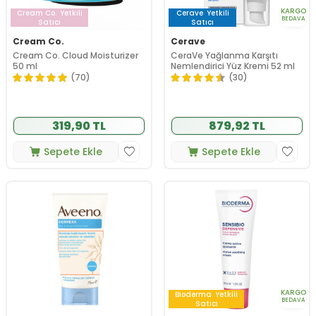
KARGO
Cream Co.
Yetkili
Cerave
Yetkili
BEDAVA
Satıcı
Satıcı
Cream Co.
Cerave
Cream Co. Cloud Moisturizer
CeraVe Yağlanma Karşıtı
50 ml
Nemlendirici Yüz Kremi 52 ml
(70)
(30)
319,90 TL
879,92 TL
Sepete Ekle
Sepete Ekle
KARGO
Bioderma
Yetkili
BEDAVA
Satıcı