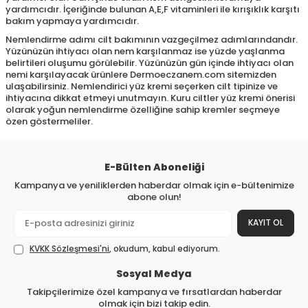
yardımcıdır. İçeriğinde bulunan A,E,F vitaminleri ile kırışıklık karşıtı
bakım yapmaya yardımcıdır.
Nemlendirme adımı cilt bakımının vazgeçilmez adımlarındandır.
Yüzünüzün ihtiyacı olan nem karşılanmaz ise yüzde yaşlanma
belirtileri oluşumu görülebilir. Yüzünüzün gün içinde ihtiyacı olan
nemi karşılayacak ürünlere Dermoeczanem.com sitemizden
ulaşabilirsiniz. Nemlendirici yüz kremi seçerken cilt tipinize ve
ihtiyacına dikkat etmeyi unutmayın. Kuru ciltler yüz kremi önerisi
olarak yoğun nemlendirme özelliğine sahip kremler seçmeye
özen göstermeliler.
E-Bülten Aboneliği
Kampanya ve yeniliklerden haberdar olmak için e-bültenimize
abone olun!
KAYIT OL
KVKK Sözleşmesi'ni
, okudum, kabul ediyorum.
Sosyal Medya
Takipçilerimize özel kampanya ve fırsatlardan haberdar
olmak için bizi takip edin.