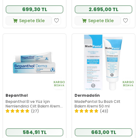
699,30 TL
2.695,00 TL
Sepete Ekle
Sepete Ekle
KARGO
KARGO
BEDAVA
BEDAVA
Bepanthol
Dermadolin
Bepanthol El ve Yüz İçin
MadePantol Su Bazlı Cilt
Nemlendirici Cilt Bakım Kremi
Bakım Kremi 50 ml
100 gr
(27)
(43)
584,91 TL
663,00 TL