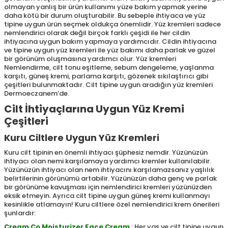
olmayan yanlış bir ürün kullanımı yüze bakım yapmak yerine
daha kötü bir durum oluşturabilir. Bu sebeple ihtiyaca ve yüz
tipine uygun ürün seçmek oldukça önemlidir. Yüz kremleri sadece
nemlendirici olarak değil birçok farklı çeşidi ile her cildin
ihtiyacına uygun bakım yapmaya yardımcıdır. Cildin ihtiyacına
ve tipine uygun yüz kremleri ile yüz bakımı daha parlak ve güzel
bir görünüm oluşmasına yardımcı olur. Yüz kremleri
Nemlendirme, cilt tonu eşitleme, sebum dengeleme, yaşlanma
karşıtı, güneş kremi, parlama karşıtı, gözenek sıkılaştırıcı gibi
çeşitleri bulunmaktadır. Cilt tipine uygun aradığın yüz kremleri
Dermoeczanem’de.
Cilt İhtiyaçlarına Uygun Yüz Kremi
Çeşitleri
Kuru Ciltlere Uygun Yüz Kremleri
Kuru cilt tipinin en önemli ihtiyacı şüphesiz nemdir. Yüzünüzün
ihtiyacı olan nemi karşılamaya yardımcı kremler kullanılabilir.
Yüzünüzün ihtiyacı olan nem ihtiyacını karşılamazsanız yaşlılık
belirtilerinin görünümü artabilir. Yüzünüzün daha genç ve parlak
bir görünüme kavuşması için nemlendirici kremleri yüzünüzden
eksik etmeyin. Ayrıca cilt tipine uygun güneş kremi kullanmayı
kesinlikle atlamayın! Kuru ciltlere özel nemlendirici krem önerileri
şunlardır:
Cream Co Moisturizer Face Cream
: Her yaş ve cilt tipine uygun