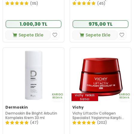
Kremi 100 ml
(115)
(45)
1.000,30 TL
975,00 TL
Sepete Ekle
Sepete Ekle
KARGO
KARGO
Vichy
Yetkili
BEDAVA
BEDAVA
Satıcı
Dermoskin
Vichy
Dermoskin Be Bright Arbutin
Vichy Liftactiv Collagen
Kompleks Krem 33 ml
Specialist Yaşlanma Karşıtı
Bakım Kremi 50 ml
(47)
(202)