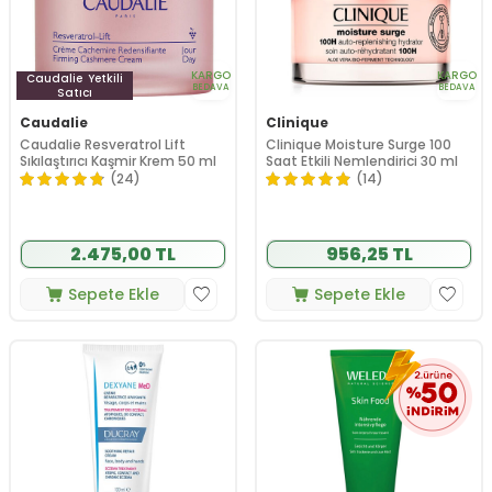
KARGO
KARGO
Caudalie
Yetkili
BEDAVA
BEDAVA
Satıcı
Caudalie
Clinique
Caudalie Resveratrol Lift
Clinique Moisture Surge 100
Sıkılaştırıcı Kaşmir Krem 50 ml
Saat Etkili Nemlendirici 30 ml
(24)
(14)
2.475,00 TL
956,25 TL
Sepete Ekle
Sepete Ekle