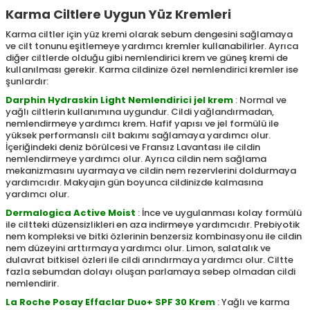
Karma Ciltlere Uygun Yüz Kremleri
Karma ciltler için yüz kremi olarak sebum dengesini sağlamaya
ve cilt tonunu eşitlemeye yardımcı kremler kullanabilirler. Ayrıca
diğer ciltlerde olduğu gibi nemlendirici krem ve güneş kremi de
kullanılması gerekir. Karma cildinize özel nemlendirici kremler ise
şunlardır:
Darphin Hydraskin Light Nemlendirici jel krem
: Normal ve
yağlı ciltlerin kullanımına uygundur. Cildi yağlandırmadan,
nemlendirmeye yardımcı krem. Hafif yapısı ve jel formülü ile
yüksek performanslı cilt bakımı sağlamaya yardımcı olur.
İçeriğindeki deniz börülcesi ve Fransız Lavantası ile cildin
nemlendirmeye yardımcı olur. Ayrıca cildin nem sağlama
mekanizmasını uyarmaya ve cildin nem rezervlerini doldurmaya
yardımcıdır. Makyajın gün boyunca cildinizde kalmasına
yardımcı olur.
Dermalogica Active Moist
: İnce ve uygulanması kolay formülü
ile ciltteki düzensizlikleri en aza indirmeye yardımcıdır. Prebiyotik
nem kompleksi ve bitki özlerinin benzersiz kombinasyonu ile cildin
nem düzeyini arttırmaya yardımcı olur. Limon, salatalık ve
dulavrat bitkisel özleri ile cildi arındırmaya yardımcı olur. Ciltte
fazla sebumdan dolayı oluşan parlamaya sebep olmadan cildi
nemlendirir.
La Roche Posay Effaclar Duo+ SPF 30 Krem
: Yağlı ve karma