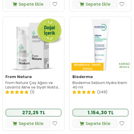
Sepete Ekle
Sepete Ekle
KARGO
Bioderma
Yetkili
BEDAVA
Satıcı
From Natura
Bioderma
From Natura Çay Ağacı ve
Bioderma Sebium Hydra Krem
Lavanta Akne ve Siyah Nokta
40 ml
Karşıtı Bakım Kremi 50 ml
(1)
(249)
272,25 TL
1.154,30 TL
Sepete Ekle
Sepete Ekle