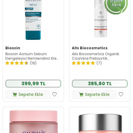
Bioxcin
Alls Biocosmetics
Bioxcin Acnium Sebum
Alls Biocosmetics Organik
Dengeleyici Nemlendirici Krem
CicaVera Prebiyotik
50 ml
Nemlendirici Krem 50 ml
(19)
(7)
399,99 TL
385,80 TL
Sepete Ekle
Sepete Ekle