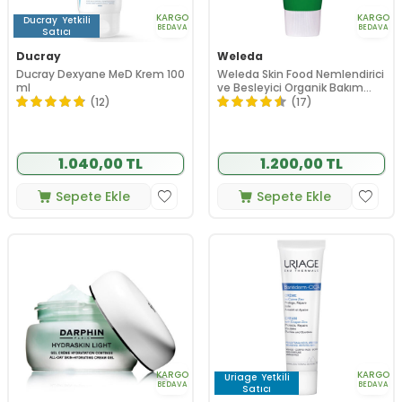
KARGO
KARGO
Ducray
Yetkili
BEDAVA
BEDAVA
Satıcı
Ducray
Weleda
Ducray Dexyane MeD Krem 100
Weleda Skin Food Nemlendirici
ml
ve Besleyici Organik Bakım
Kremi 75ml - Çok Kuru ve Kuru
(12)
(17)
Ciltler
1.040,00 TL
1.200,00 TL
Sepete Ekle
Sepete Ekle
KARGO
KARGO
Uriage
Yetkili
BEDAVA
BEDAVA
Satıcı