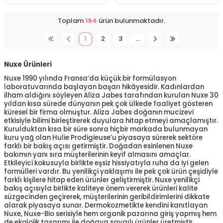
Toplam
194
ürün bulunmaktadır.
1
2
3
…
Nuxe Ürünleri
Nuxe 1990 yılında Fransa’da küçük bir formülasyon
laboratuvarında başlayan başarı hikâyesidir. Kadınlardan
ilham aldığını söyleyen Aliza Jabes tarafından kurulan Nuxe 30
yıldan kısa sürede dünyanın pek çok ülkede faaliyet gösteren
küresel bir firma olmuştur. Aliza Jabes doğanın mucizevi
etkisiyle bilimi birleştirerek duyulara hitap etmeyi amaçlamıştır.
Kurulduktan kısa bir süre sonra hiçbir markada bulunmayan
kuru yağ olan Hulie Prodigieuse’u piyasaya sürerek sektöre
farklı bir bakış açısı getirmiştir. Doğadan esinlenen Nuxe
bakımın yanı sıra müşterilerinin keyif almasını amaçlar.
Etkileyici kokusuyla birlikte eşsiz hissiyatıyla ruha da iyi gelen
formülleri vardır. Bu yenilikçi yaklaşımı ile pek çok ürün çeşidiyle
farklı kişilere hitap eden ürünler geliştirmiştir. Nuxe yenilikçi
bakış açısıyla birlikte kaliteye önem vererek ürünleri kalite
süzgecinden geçirerek, müşterilerinin geribildirimlerini dikkate
alarak piyasaya sunar. Dermokozmetikte kendini kanıtlayan
Nuxe, Nuxe-Bio serisiyle hem organik pazarına giriş yapmış hem
de ekolojik tasarımı ile doğaya saygılı ürünler üretmiştir.