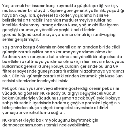
Yaşlanmak her insanın karşı koymakta güçlük çektiği ve kişiyi
mutsuz eden bir olaydır. Kişilere göre genetik yatkınlık, yaşadığı
hayatın koşulları, çevresel faktörler, yaşlanma hızını ve
belirtilerini arttırabilir. İnsanları mutlu etmeyi ve ruhlarına
incelikle dokunmayı amaç edinen Nuxe, yoğun aktifler içeren
gençliği korumaya yönelik ve yaşlılık belirtilerinin
görünürlüğünü azaltmaya yardımcı olmak için anti-aging
seriler geliştirmiştir.
Yaşlanma karşıtı önlemin en önemli adımlarından biri de cildi
güneşin zararlı ışıklarından korumaya yardımcı olmaktır.
Sadece yazın koruyucu kullanılmasına yönelik bir algı olsa da
bu etkileri azaltmaya yardımcı olmak için her mevsim koruyucu
kullanmak gerekir. Güneş koruyucuların içerisinde buluna UV
filtreler sayesinde güneşin zararlı etkilerini azaltmaya yardımcı
olur. Cildinizi güneşin zararlı etkilerinden korumak için Nuxe Sun
serisini sitemizden inceleyebilirsiniz.
Pek çok insan yüzüne veya ellerine gösterdiği özenin pek azını
vücuduna gösterir. Nuxe Body bu algıyı değiştirecek vücut
bakım ürünleriyle vücudunuzu şımartacak büyüleyici kokuya
sahip bir seridir. İçerisinde badem çiçeği ve portakal çiçeğinin
birleşiminden oluşan çiçek kompleksi sayesinde cildinizi
yumuşatır ve rahatlama sağlar.
Nuxe’un etkileyici bakım yolcuğunu keşfetmek için
dermoeczanem.com sitemizi inceleyebilirsiniz.