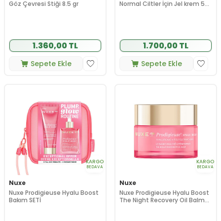
Göz Çevresi Stiği 8.5 gr
Normal Ciltler İçin Jel krem 50
ml
1.360,00 TL
1.700,00 TL
Sepete Ekle
Sepete Ekle
KARGO
KARGO
BEDAVA
BEDAVA
Nuxe
Nuxe
Nuxe Prodigieuse Hyalu Boost
Nuxe Prodigieuse Hyalu Boost
Bakım SETİ
The Night Recovery Oil Balm
50 ml