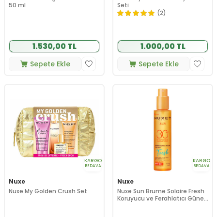
50 ml
Seti
(2)
1.530,00 TL
1.000,00 TL
Sepete Ekle
Sepete Ekle
KARGO
KARGO
BEDAVA
BEDAVA
Nuxe
Nuxe
Nuxe My Golden Crush Set
Nuxe Sun Brume Solaire Fresh
Koruyucu ve Ferahlatıcı Güneş
Mist SPF30 150 ml