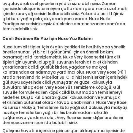
uygulayarak özel gecelerin yıldızı siz olabilirsiniz. Zaman
içerisinde oluşan istenmeyen çatlakların görümünü azaltmak
içinde kuru yağ serisini kullanabilirsiniz. Yukarıda belirttiğimiz
gibi kuru yağın pek çok yararlı yönü vardır. Nuxe Huile
Prodigeuse serisinin eşsiz ürünlerine dermoeczanem.com’dan
temin edebilirsiniz.
Canlı Görünen Bir Yüz İçin Nuxe Yüz Bakımı
Nuxe tüm cilt tipleri için özgün içerikleri ile her ihtiyaca yönelik
öneriler sunar. İyi bir cilt görünümü için en önemli bakım
basamağı cildi temizlemektir. Nuxe Very Rose serisi tüm cilt
tipleri için uyumlu olup gül suyunun ferahlatıcı etkisinden
yararlanarak cildi günlük kirden, yağdan ve makyaj
kalıntısından arındırmaya yardımcı olur. Nuxe Very Rose 3’ü 1
Arada Nemlendirici Micellar Su: Cildinizi temizlerken içerisindeki
gül suyu sayesinde cildi yumuşatır ve güzel kokusuyla
duyulara hitap eder. Very Rose Yüz Temizleme Köpüğü: Gül
suyu ile formüle edilen köpük cildi kurutmadan temizlemeyi
hedefler. Duşta kullanarak güzel kokusundan ve yumuşak
etkisinden bütünsel olarak faydalanabilirsiniz. Nuxe Very Rose
Kusursuz Makyaj Temizleme Sütü yağlı süt dokusuyla makyajı
nazikçe temizlerken yağlı bir his bırakmadan rahatlık
sağlamaya yardımcı olur. Very Rose serisinin diğer ürünlerini
dermoeczanem.com’da bulabilirsiniz.
Çalışma hayatını içerisine girince günlük koşturma içerisinde