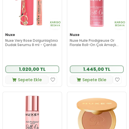
KARGO
KARGO
BEDAVA
BEDAVA
Nuxe
Nuxe
Nuxe Very Rose Dolgunlaştırıcı
Nuxe Huile Prodigieuse Or
Dudak Serumu 8 ml - Çantalı
Florale Roll-On Çok Amaçlı
Simli Kuru Yağ 60 ml
1.020,00 TL
1.445,00 TL
Sepete Ekle
Sepete Ekle