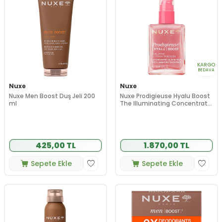
KARGO
BEDAVA
Nuxe
Nuxe
Nuxe Men Boost Duş Jeli 200
Nuxe Prodigieuse Hyalu Boost
ml
The Illuminating Concentrate
30 ml
425,00 TL
1.870,00 TL
Sepete Ekle
Sepete Ekle