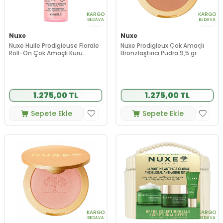
KARGO
KARGO
BEDAVA
BEDAVA
Nuxe
Nuxe
Nuxe Huile Prodigieuse Florale
Nuxe Prodigieux Çok Amaçlı
Roll-On Çok Amaçlı Kuru
Bronzlaştırıcı Pudra 9,5 gr
Bakım Yağı 60 ml
1.275,00 TL
1.275,00 TL
Sepete Ekle
Sepete Ekle
KARGO
KARGO
BEDAVA
BEDAVA