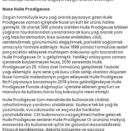
Nuxe Huile Prodigeuse
Özgün formülüyle kuru yağ olarak piyasaya giren Huile
Prodigeuse zaman içirişinde Nuxe’un kült bir ürünü haline
gelmiştir. İlk olarak 1991 yılında üretilen Huile Prodigeuse bitkisel
yağların faydalarından yararlanılarak kuru yağ olarak yani
yağ hissi bırakmadan, kısa sürede emilebilen, cildi,
nemlendirmek, görünümünü değiştirmek, parlaklık sağlamak
amacıyla formüle edilmiştir. Nuxe 1998 yılında formülüne sedef
parçacıkları ekleyerek muhteşem dokusuna ışıltı kazandıran
Huile Prodigeuse Or ‘u geliştirmiştir. Yenilikçi anlayışının zaman
içerisinde kaybetmeyen Nuxe, 2016 senesinde Huile
Prodigeuse’un 25. Yılına özel formülünü geliştirerek Tsubaki
yağı eklemiştir. Aynı sene çok kuru cilde sahip olanları düşünen
Nuxe formüle makedamya yağını ekleyerek Huile Prodigeuse
Rich’i piyasaya kazanmıştır.2019 yılına gelindiğindeyse Huile
Prodigeuse Florale doğmuştur. İçerisine eklenen greyfurt ve
manolya ile kullanıcılarını hoş kokusuyla mest etmişti.
Huile Prodigeuse tüm mevsimlerde kullanarak cildinizi
rahatlatmaya yardımcı olabilirsiniz. Sadece tek bir yağ ile
yüzünüzde, vücudunuzda ve saçınızda harikalar
yaratabilirsiniz. Cilt bakımınızın vazgeçilmezi haline gelecek
Huile Prodigeuse serisinin Huile Prodigeuse Or ürününü makyaj
esnasında da kullanarak ışıltılı bir görünüm kazanabilirsiniz.
Elmacık kemiklerinize, dekolte bölgenize ve saçınıza