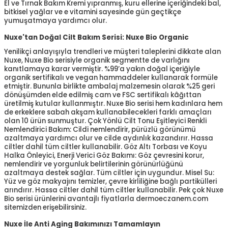
El ve Tırnak Bakım Kremi yıpranmış, kuru ellerine içeriğindeki bal,
bitkisel yağlar ve e vitamini sayesinde gün geçtikçe
yumuşatmaya yardımcı olur.
Nuxe'tan Doğal Cilt Bakım Serisi: Nuxe Bio Organic
Yenilikçi anlayışıyla trendleri ve müşteri taleplerini dikkate alan
Nuxe, Nuxe Bio serisiyle organik segmentte de varlığını
kanıtlamaya karar vermiştir. %99’a yakın doğal içeriğiyle
organik sertifikalı ve vegan hammaddeler kullanarak formüle
etmiştir. Bununla birlikte ambalaj malzemesin olarak %25 geri
dönüşümden elde edilmiş cam ve FSC sertifikalı kâğıttan
üretilmiş kutular kullanmıştır. Nuxe Bio serisi hem kadınlara hem
de erkeklere sabah akşam kullanabilecekleri farklı amaçları
olan 10 ürün sunmuştur. Çok Yönlü Cilt Tonu Eşitleyici Renkli
Nemlendirici Bakım: Cildi nemlendirir, pürüzlü görünümü
azaltmaya yardımcı olur ve cilde aydınlık kazandırır. Hassa
ciltler dahil tüm ciltler kullanabilir. Göz Altı Torbası ve Koyu
Halka Önleyici, Enerji Verici Göz Bakımı: Göz çevresini korur,
nemlendirir ve yorgunluk belirtilerinin görünürlüğünü
azaltmaya destek sağlar. Tüm ciltler için uygundur. Misel Su:
Yüz ve göz makyajını temizler, çevre kirliliğine bağlı partikülleri
arındırır. Hassa ciltler dahil tüm ciltler kullanabilir. Pek çok Nuxe
Bio serisi ürünlerini avantajlı fiyatlarla dermoeczanem.com
sitemizden erişebilirsiniz.
Nuxe İle Anti Aging Bakımınızı Tamamlayın