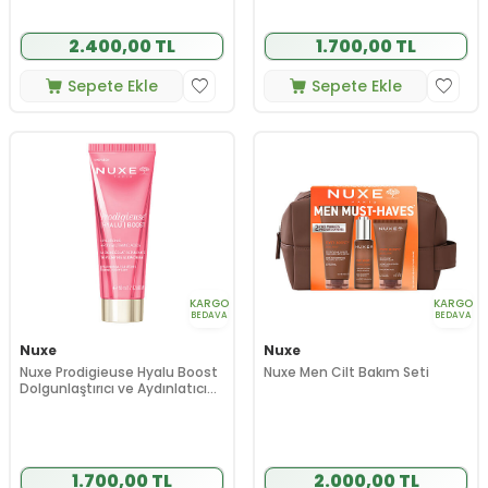
2.400,00 TL
1.700,00 TL
Sepete Ekle
Sepete Ekle
KARGO
KARGO
BEDAVA
BEDAVA
Nuxe
Nuxe
Nuxe Prodigieuse Hyalu Boost
Nuxe Men Cilt Bakım Seti
Dolgunlaştırıcı ve Aydınlatıcı
Gündüz Kremi 50 ml
1.700,00 TL
2.000,00 TL