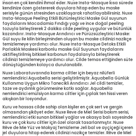
insan en çok kendini ihmal eder. Nuxe Insta-Masque kısa sürede
kendinize özen göstererek duyulara hitap eden bu maske
serisiyle günün stresinden uzaklaşarak rahatlayabilirsiniz. Nuxe
Insta-Masque Peeling Etkili Bütünleştirici Maske Gül suyunun
faydalarını Macadamia Fındığı yağı ve ince doğal peeling
tozuyla birleştirerek 2 dakika cilde peeling uygular ve bütünlük
kazandırır. Insta-Masque Arındırıcı ve Pürüzsüzleştirici Maske:
Gül suyu ile kilin birleşiminden oluşan bu maske cildinizi nazikçe
temizlemeye yardımcı olur. Nuxe Insta-Masque Detoks Etkili
Parlaklık Maskesi karbonlu maske Gül Suyunun faydalarını
aktifleştirilmiş bitkisel karbonun faydalarıyla birleştirerek
cildinizi temizlemeye yardımcı olur. Cilde temas ettiğinden süte
dönüştüğünden kolayca durulanabilir.
Nuxe Laboratuvarında karma ciltler için beyaz nilüferli
nemlendirici Aquabella serisi geliştirilmiştir. Aquabella Günlük
Kullanıma Uygun Mikro Tanecikli Arındırıcı Jel cildi temizler,
taze ve aydınlık görünmesine katkı sağlar. Aquabella
nemlendirici emülsiyon karma ciltler için çıplak ten hissi veren
akışkan bir losyondur.
Kuru ve hassas cilde sahip olan kişiler en çok sert ve gergin
olmasından şikâyet eder. Nuxe Reve de Miel Serisi bakım serisi,
nemlendirici etki sunan bitkisel yağlar ve akasya balı sayesinde
kuru ve çok kuru ciltler için özel olarak tasarlanmıştır. Nuxe
Rêve de Mie Yüz ve Makyaj Temizleme Jeli bal ve ayçiçeği içeren
jel duyulara hitap ederek cildinizi nazikçe temizler. Rêve de Miel