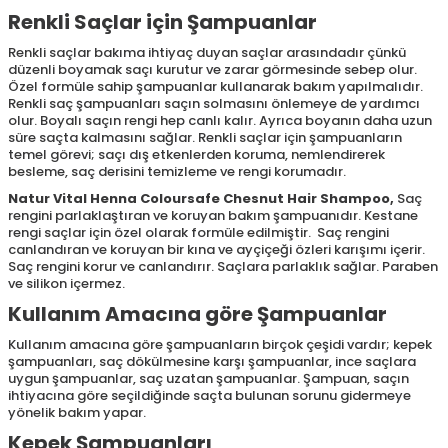
Renkli Saçlar için Şampuanlar
Renkli saçlar bakıma ihtiyaç duyan saçlar arasındadır çünkü
düzenli boyamak saçı kurutur ve zarar görmesinde sebep olur.
Özel formüle sahip şampuanlar kullanarak bakım yapılmalıdır.
Renkli saç şampuanları saçın solmasını önlemeye de yardımcı
olur. Boyalı saçın rengi hep canlı kalır. Ayrıca boyanın daha uzun
süre saçta kalmasını sağlar. Renkli saçlar için şampuanların
temel görevi; saçı dış etkenlerden koruma, nemlendirerek
besleme, saç derisini temizleme ve rengi korumadır.
Natur Vital Henna Coloursafe Chesnut Hair Shampoo
,
Saç
rengini parlaklaştıran ve koruyan bakım şampuanıdır. Kestane
rengi saçlar için özel olarak formüle edilmiştir. Saç rengini
canlandıran ve koruyan bir kına ve ayçiçeği özleri karışımı içerir.
Saç rengini korur ve canlandırır. Saçlara parlaklık sağlar. Paraben
ve silikon içermez.
Kullanım Amacına göre Şampuanlar
Kullanım amacına göre şampuanların birçok çeşidi vardır; kepek
şampuanları, saç dökülmesine karşı şampuanlar, ince saçlara
uygun şampuanlar, saç uzatan şampuanlar. Şampuan, saçın
ihtiyacına göre seçildiğinde saçta bulunan sorunu gidermeye
yönelik bakım yapar.
Kepek Şampuanları