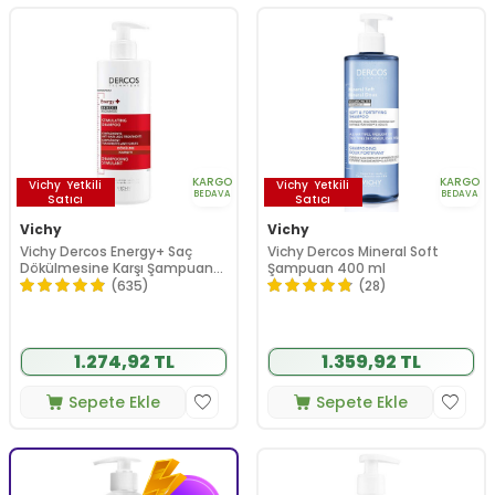
KARGO
KARGO
Vichy
Yetkili
Vichy
Yetkili
BEDAVA
BEDAVA
Satıcı
Satıcı
Vichy
Vichy
Vichy Dercos Energy+ Saç
Vichy Dercos Mineral Soft
Dökülmesine Karşı Şampuan
Şampuan 400 ml
400 ml
(635)
(28)
1.274,92 TL
1.359,92 TL
Sepete Ekle
Sepete Ekle