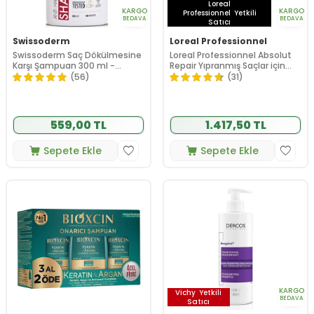
Loreal
KARGO
KARGO
Professionnel
Yetkili
BEDAVA
BEDAVA
Satıcı
Swissoderm
Loreal Professionnel
Swissoderm Saç Dökülmesine
Loreal Professionnel Absolut
Karşı Şampuan 300 ml -
Repair Yıpranmış Saçlar için
Normal Kuru Saç Tipi
Bariyer Onarıcı Şampuan 500
(56)
(31)
ml
559,00 TL
1.417,50 TL
Sepete Ekle
Sepete Ekle
KARGO
Vichy
Yetkili
BEDAVA
Satıcı