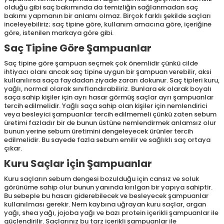
olduğu gibi saç bakımında da temizliğin sağlanmadan saç
bakımı yapmanın bir anlamı olmaz. Birçok farklı şekilde saçları
inceleyebiliriz; saç tipine göre, kullanım amacına göre, içeriğine
göre, istenilen markaya göre gibi.
Saç Tipine Göre Şampuanlar
Saç tipine göre şampuan seçmek çok önemlidir çünkü cilde
ihtiyacı olanı ancak saç tipine uygun bir şampuan verebilir, aksi
kullanılırsa saça faydadan ziyade zararı dokunur. Saç tipleri kuru,
yağlı, normal olarak sınıflandırabiliriz. Bunlara ek olarak boyalı
saça sahip kişiler için ayrı hasar görmüş saçlar ayrı şampuanlar
tercih edilmelidir. Yağlı saça sahip olan kişiler için nemlendirici
veya besleyici şampuanlar tercih edilmemeli çünkü zaten sebum
üretimi fazladır bir de bunun üstüne nemlendirmek anlamsız olur
bunun yerine sebum üretimini dengeleyecek ürünler tercih
edilmelidir. Bu sayede fazla sebum emilir ve sağlıklı saç ortaya
çıkar.
Kuru Saçlar için Şampuanlar
Kuru saçların sebum dengesi bozulduğu için cansız ve soluk
görünüme sahip olur bunun yanında kırılgan bir yapıya sahiptir.
Bu sebeple bu hasarı giderebilecek ve besleyecek şampuanlar
kullanılması gerekir. Nem kaybına uğrayan kuru saçlar, argan
yağı, shea yağı, jojoba yağı ve bazı protein içerikli şampuanlar ile
güçlendirilir. Saçlarınız bu tarz içerikli şampuanlar ile