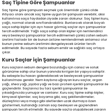
Saç Tipine Göre Şampuanlar
Saç tipine göre şampuan seçmek çok önemlidir çünkü cilde
ihtiyacı olanı ancak saç tipine uygun bir şampuan verebilir, aksi
kullanılırsa saça faydadan ziyade zararı dokunur. Saç tipleri kuru,
yağlı, normal olarak sınıflandırabiliriz. Bunlara ek olarak boyalı
saça sahip kişiler için ayrı hasar görmüş saçlar ayrı şampuanlar
tercih edilmelidir. Yağlı saça sahip olan kişiler için nemlendirici
veya besleyici şampuanlar tercih edilmemeli çünkü zaten sebum
üretimi fazladır bir de bunun üstüne nemlendirmek anlamsız olur
bunun yerine sebum üretimini dengeleyecek ürünler tercih
edilmelidir. Bu sayede fazla sebum emilir ve sağlıklı saç ortaya
çıkar.
Kuru Saçlar için Şampuanlar
Kuru saçların sebum dengesi bozulduğu için cansız ve soluk
görünüme sahip olur bunun yanında kırılgan bir yapıya sahiptir.
Bu sebeple bu hasarı giderebilecek ve besleyecek şampuanlar
kullanılması gerekir. Nem kaybına uğrayan kuru saçlar, argan
yağı, shea yağı, jojoba yağı ve bazı protein içerikli şampuanlar ile
güçlendirilir. Saçlarınız bu tarz içerikli şampuanlar ile
yıkadığınızda yumuşar ve canlanır. Kuru saç tipine sahip kişiler,
kimyasal işlemler; saç boyama gibi, saç şekillendirmeler;
düzleştirici veya maşa gibi aletlerden uzak durmaya özen
göstermeli, kullandığı zaman saçı besleyen ve güçlendiren
şampuan tercih etmelidir. Bu sayede saçta oluşabilecek zararın