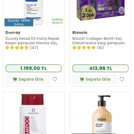
KARGO
Ducray
Yetkili
BEDAVA
Satıcı
Ducray
Bioxcin
Ducray Kelual DS İnatçı Kepek
Bioxcin Collagen Biotin Saç
Karşıtı Şampuan Hassas Saç
Dökülmesine Karşı Şampuan
Derisi için 100 ml
300 ml- 3 al 2 öde
(47)
(10)
1.199,00 TL
413,98 TL
Sepete Ekle
Sepete Ekle