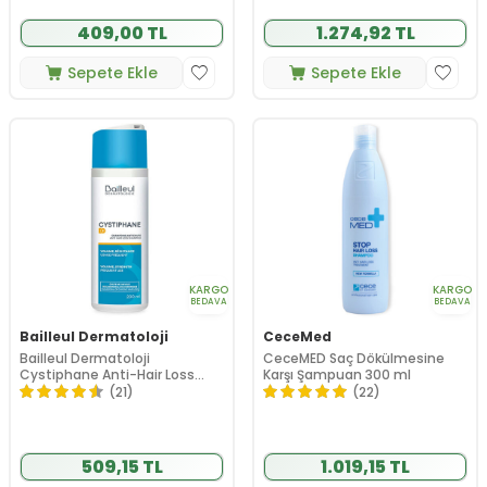
409,00 TL
1.274,92 TL
Sepete Ekle
Sepete Ekle
KARGO
KARGO
BEDAVA
BEDAVA
Bailleul Dermatoloji
CeceMed
Bailleul Dermatoloji
CeceMED Saç Dökülmesine
Cystiphane Anti-Hair Loss
Karşı Şampuan 300 ml
Shampoo 200 ml
(21)
(22)
509,15 TL
1.019,15 TL