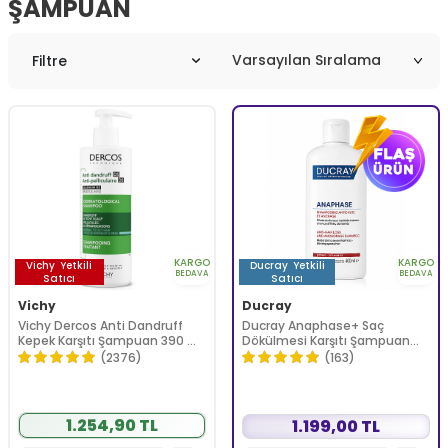
ŞAMPUAN
Filtre
KARGO
KARGO
Vichy
Yetkili
Ducray
Yetkili
BEDAVA
BEDAVA
Satıcı
Satıcı
Vichy
Ducray
Vichy Dercos Anti Dandruff
Ducray Anaphase+ Saç
Kepek Karşıtı Şampuan 390 ml
Dökülmesi Karşıtı Şampuan
- Normal ve Yağlı Saçlar
400 ml
(2376)
(163)
1.254,90 TL
1.199,00 TL