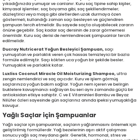
yıkadığınızda yumuşar ve canlanır. Kuru saç tipine sahip kişiler,
kimyasal işlemler; saç boyama gibi, saç şekillendirmeler;
düzleştirici veya maşa gibi aletlerden uzak durmaya özen
göstermeli, kullandığı zaman saçı besleyen ve güçlendiren
şampuan tercih etmelidir. Bu sayede saçta oluşabilecek zararın
önüne geçebilir. Saç kadar saç dersinin de zarar görmemesi
önemlidir. Kuru saç derisi de nemlendirecek şampuanlar tercih
edilmelidir.
Ducray Nutricerat Yoğun Besleyici Şampuan
,
saçı
yumuşatan ve parlaklık veren çok hassas temizleyici bir bazla
formüle edilmiştir. Saçı kökten uca yoğun bir şekilde besler.
Yumuşaklık ve parlaklık katar.
Luxliss Coconut Miracle Oil Moisturizing Shampoo
,
ultra
zengin nemlendirici ve saç açıcıdır. Kuru ve işlem görmüş
saçlarınıza yoğun bakım sağlar. Yoğun nem içeren ve belirgin
buklelere kavuşmanızı sağlayan bu seri aynı zamanda güçlü bir
antioksidan etkiye sahiptir. C ve E Vitaminleri Bambu ve Beyaz
Nilüfer özleri sayesinde gün saçlarınız anında ipeksi yumuşaklığa
kavuşur.
Yağlı Saçlar için Şampuanlar
Yağlı saçlar için şampuanlar, saçların yağlanmasını önlemek için
geliştirilmiş formüllerdir. Yağ bezelerinin aşırı aktif çalışması
sonucu yağlı saç meydana gelir. Genetik, hormonal, stres ve