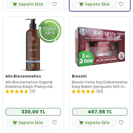
Sepete Ekle
Sepete Ekle
Alls Biocosmetics
Bioxcin
Alls Biocosmetics Organik
Bioxcin Forte Saç Dökülmesine
Dökülme Karşıtı Prebiyotik
Karşı Bakım Şampuanı 300 ml
Şampuan 350 ml
- 3 AL 2 ÖDE
(11)
(61)
330,00 TL
467,98 TL
Sepete Ekle
Sepete Ekle