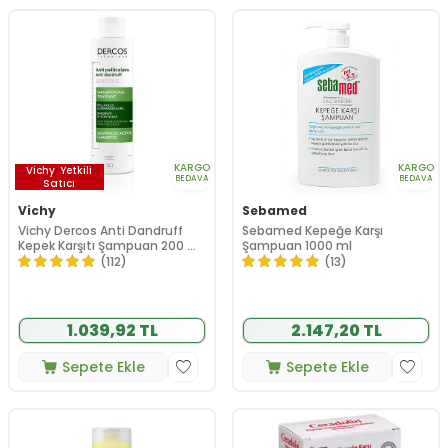
KARGO
KARGO
Vichy
Yetkili
BEDAVA
BEDAVA
Satıcı
Vichy
Sebamed
Vichy Dercos Anti Dandruff
Sebamed Kepeğe Karşı
Kepek Karşıtı Şampuan 200 ml
Şampuan 1000 ml
- Hassas Saç Derisi
(112)
(13)
1.039,92 TL
2.147,20 TL
Sepete Ekle
Sepete Ekle