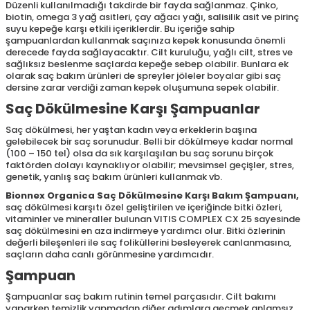
Düzenli kullanılmadığı takdirde bir fayda sağlanmaz. Çinko,
biotin, omega 3 yağ asitleri, çay ağacı yağı, salisilik asit ve pirinç
suyu kepeğe karşı etkili içeriklerdir. Bu içeriğe sahip
şampuanlardan kullanmak saçınıza kepek konusunda önemli
derecede fayda sağlayacaktır. Cilt kuruluğu, yağlı cilt, stres ve
sağlıksız beslenme saçlarda kepeğe sebep olabilir. Bunlara ek
olarak saç bakım ürünleri de spreyler jöleler boyalar gibi saç
dersine zarar verdiği zaman kepek oluşumuna sepek olabilir.
Saç Dökülmesine Karşı Şampuanlar
Saç dökülmesi, her yaştan kadın veya erkeklerin başına
gelebilecek bir saç sorunudur. Belli bir dökülmeye kadar normal
(100 – 150 tel) olsa da sık karşılaşılan bu saç sorunu birçok
faktörden dolayı kaynaklıyor olabilir; mevsimsel geçişler, stres,
genetik, yanlış saç bakım ürünleri kullanmak vb.
Bionnex Organica Saç Dökülmesine Karşı Bakım Şampuanı
,
saç dökülmesi karşıtı özel geliştirilen ve içeriğinde bitki özleri,
vitaminler ve mineraller bulunan VITIS COMPLEX CX 25 sayesinde
saç dökülmesini en aza indirmeye yardımcı olur. Bitki özlerinin
değerli bileşenleri ile saç foliküllerini besleyerek canlanmasına,
saçların daha canlı görünmesine yardımcıdır.
Şampuan
Şampuanlar saç bakım rutinin temel parçasıdır. Cilt bakımı
yaparken temizlik yapmadan diğer adımlara geçmek anlamsız