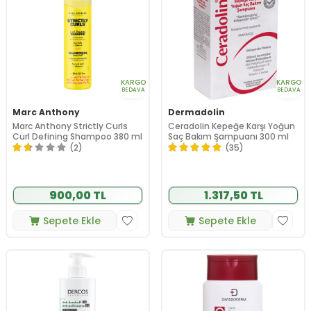
KARGO
KARGO
BEDAVA
BEDAVA
Marc Anthony
Dermadolin
Marc Anthony Strictly Curls
Ceradolin Kepeğe Karşı Yoğun
Curl Defining Shampoo 380 ml
Saç Bakım Şampuanı 300 ml
(2)
(35)
900,00 TL
1.317,50 TL
Sepete Ekle
Sepete Ekle