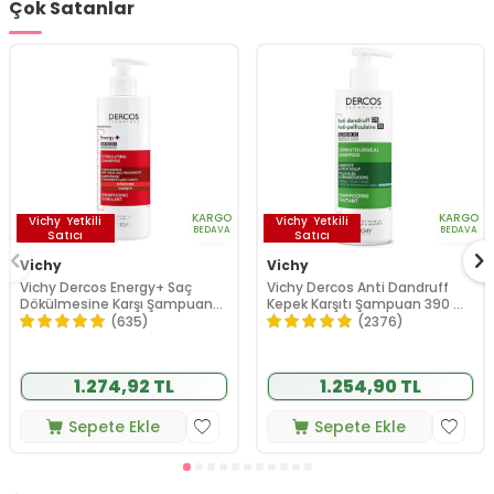
Çok Satanlar
KARGO
KARGO
Vichy
Yetkili
Vichy
Yetkili
BEDAVA
BEDAVA
Satıcı
Satıcı
Vichy
Vichy
Vichy Dercos Energy+ Saç
Vichy Dercos Anti Dandruff
Dökülmesine Karşı Şampuan
Kepek Karşıtı Şampuan 390 ml
400 ml
- Normal ve Yağlı Saçlar
(635)
(2376)
1.274,92 TL
1.254,90 TL
Sepete Ekle
Sepete Ekle