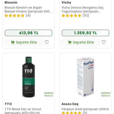
Bioxcin
Vichy
Bioxcin Keratin ve Argan
Vichy Dercos Neogenic Saç
Bariyer Onarıcı Şampuan 300
Yoğunlaştırıcı Şampuan
ml - 3 al 2 öde
400ml
(4)
(112)
413,98 TL
1.359,92 TL
Sepete Ekle
Sepete Ekle
KARGO
KARGO
BEDAVA
BEDAVA
TTO
Assos İlaç
TTO Black Saç ve Vücut
Panplus Gold Şampuan 200ml
Şampuanı 400+100 ml
(11)