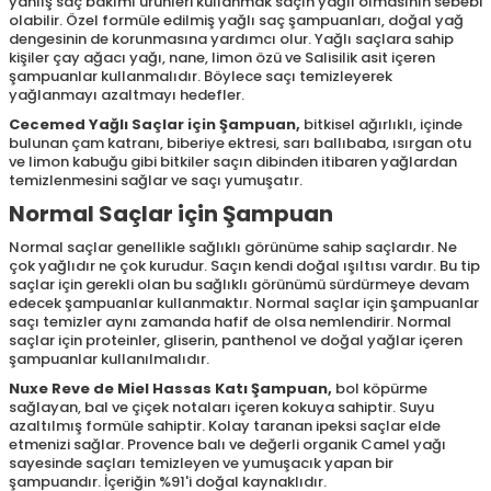
yanlış saç bakımı ürünleri kullanmak saçın yağlı olmasının sebebi
olabilir. Özel formüle edilmiş yağlı saç şampuanları, doğal yağ
dengesinin de korunmasına yardımcı olur. Yağlı saçlara sahip
kişiler çay ağacı yağı, nane, limon özü ve Salisilik asit içeren
şampuanlar kullanmalıdır. Böylece saçı temizleyerek
yağlanmayı azaltmayı hedefler.
Cecemed Yağlı Saçlar için Şampuan
,
bitkisel ağırlıklı, içinde
bulunan çam katranı, biberiye ektresi, sarı ballıbaba, ısırgan otu
ve limon kabuğu gibi bitkiler saçın dibinden itibaren yağlardan
temizlenmesini sağlar ve saçı yumuşatır.
Normal Saçlar için Şampuan
Normal saçlar genellikle sağlıklı görünüme sahip saçlardır. Ne
çok yağlıdır ne çok kurudur. Saçın kendi doğal ışıltısı vardır. Bu tip
saçlar için gerekli olan bu sağlıklı görünümü sürdürmeye devam
edecek şampuanlar kullanmaktır. Normal saçlar için şampuanlar
saçı temizler aynı zamanda hafif de olsa nemlendirir. Normal
saçlar için proteinler, gliserin, panthenol ve doğal yağlar içeren
şampuanlar kullanılmalıdır.
Nuxe Reve de Miel Hassas Katı Şampuan
,
bol köpürme
sağlayan, bal ve çiçek notaları içeren kokuya sahiptir. Suyu
azaltılmış formüle sahiptir. Kolay taranan ipeksi saçlar elde
etmenizi sağlar. Provence balı ve değerli organik Camel yağı
sayesinde saçları temizleyen ve yumuşacık yapan bir
şampuandır. İçeriğin %91'i doğal kaynaklıdır.