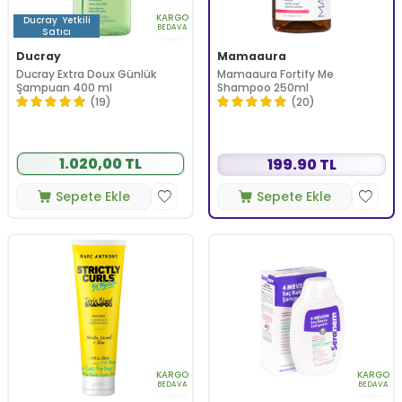
KARGO
Ducray
Yetkili
BEDAVA
Satıcı
Ducray
Mamaaura
Ducray Extra Doux Günlük
Mamaaura Fortify Me
Şampuan 400 ml
Shampoo 250ml
(19)
(20)
1.020,00 TL
199.90 TL
Sepete Ekle
Sepete Ekle
KARGO
KARGO
BEDAVA
BEDAVA