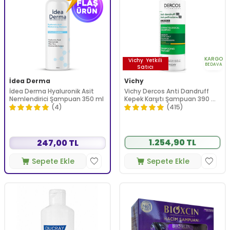
KARGO
Vichy
Yetkili
BEDAVA
Satıcı
İdea Derma
Vichy
İdea Derma Hyaluronik Asit
Vichy Dercos Anti Dandruff
Nemlendirici Şampuan 350 ml
Kepek Karşıtı Şampuan 390 ml
- Kuru Saçlar
(4)
(415)
1.254,90 TL
247,00 TL
Sepete Ekle
Sepete Ekle