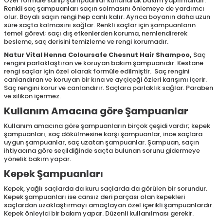
Özel formüle sahip şampuanlar kullanarak bakım yapılmalıdır.
Renkli saç şampuanları saçın solmasını önlemeye de yardımcı
olur. Boyalı saçın rengi hep canlı kalır. Ayrıca boyanın daha uzun
süre saçta kalmasını sağlar. Renkli saçlar için şampuanların
temel görevi; saçı dış etkenlerden koruma, nemlendirerek
besleme, saç derisini temizleme ve rengi korumadır.
Natur Vital Henna Coloursafe Chesnut Hair Shampoo
,
Saç
rengini parlaklaştıran ve koruyan bakım şampuanıdır. Kestane
rengi saçlar için özel olarak formüle edilmiştir. Saç rengini
canlandıran ve koruyan bir kına ve ayçiçeği özleri karışımı içerir.
Saç rengini korur ve canlandırır. Saçlara parlaklık sağlar. Paraben
ve silikon içermez.
Kullanım Amacına göre Şampuanlar
Kullanım amacına göre şampuanların birçok çeşidi vardır; kepek
şampuanları, saç dökülmesine karşı şampuanlar, ince saçlara
uygun şampuanlar, saç uzatan şampuanlar. Şampuan, saçın
ihtiyacına göre seçildiğinde saçta bulunan sorunu gidermeye
yönelik bakım yapar.
Kepek Şampuanları
Kepek, yağlı saçlarda da kuru saçlarda da görülen bir sorundur.
Kepek şampuanları ise cansız deri parçası olan kepekleri
saçlardan uzaklaştırmayı amaçlayan özel içerikli şampuanlardır.
Kepek önleyici bir bakım yapar. Düzenli kullanılması gerekir.