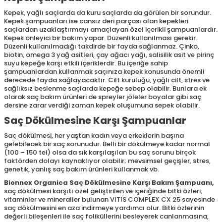
Kepek, yağlı saçlarda da kuru saçlarda da görülen bir sorundur.
Kepek şampuanları ise cansız deri parçası olan kepekleri
saçlardan uzaklaştırmayı amaçlayan özel içerikli şampuanlardır.
Kepek önleyici bir bakım yapar. Düzenli kullanılması gerekir.
Düzenli kullanılmadığı takdirde bir fayda sağlanmaz. Çinko,
biotin, omega 3 yağ asitleri, çay ağacı yağı, salisilik asit ve pirinç
suyu kepeğe karşı etkili içeriklerdir. Bu içeriğe sahip
şampuanlardan kullanmak saçınıza kepek konusunda önemli
derecede fayda sağlayacaktır. Cilt kuruluğu, yağlı cilt, stres ve
sağlıksız beslenme saçlarda kepeğe sebep olabilir. Bunlara ek
olarak saç bakım ürünleri de spreyler jöleler boyalar gibi saç
dersine zarar verdiği zaman kepek oluşumuna sepek olabilir.
Saç Dökülmesine Karşı Şampuanlar
Saç dökülmesi, her yaştan kadın veya erkeklerin başına
gelebilecek bir saç sorunudur. Belli bir dökülmeye kadar normal
(100 – 150 tel) olsa da sık karşılaşılan bu saç sorunu birçok
faktörden dolayı kaynaklıyor olabilir; mevsimsel geçişler, stres,
genetik, yanlış saç bakım ürünleri kullanmak vb.
Bionnex Organica Saç Dökülmesine Karşı Bakım Şampuanı
,
saç dökülmesi karşıtı özel geliştirilen ve içeriğinde bitki özleri,
vitaminler ve mineraller bulunan VITIS COMPLEX CX 25 sayesinde
saç dökülmesini en aza indirmeye yardımcı olur. Bitki özlerinin
değerli bileşenleri ile saç foliküllerini besleyerek canlanmasına,