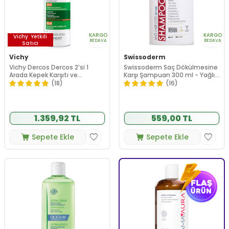
KARGO
KARGO
Vichy
Yetkili
BEDAVA
BEDAVA
Satıcı
Vichy
Swissoderm
Vichy Dercos Dercos 2’si 1
Swissoderm Saç Dökülmesine
Arada Kepek Karşıtı ve
Karşı Şampuan 300 ml - Yağlı
Nemlendirici Şampuan 390 ml
Saç Tipi
(18)
(16)
1.359,92 TL
559,00 TL
Sepete Ekle
Sepete Ekle