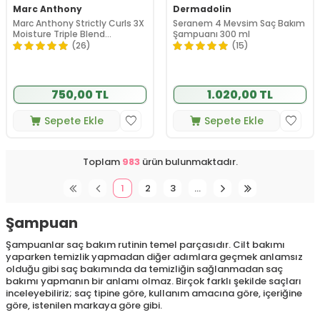
Marc Anthony
Dermadolin
Marc Anthony Strictly Curls 3X
Seranem 4 Mevsim Saç Bakım
Moisture Triple Blend
Şampuanı 300 ml
Shampoo 250 ml
(26)
(15)
750,00 TL
1.020,00 TL
Sepete Ekle
Sepete Ekle
Toplam
983
ürün bulunmaktadır.
1
2
3
…
Şampuan
Şampuanlar saç bakım rutinin temel parçasıdır. Cilt bakımı
yaparken temizlik yapmadan diğer adımlara geçmek anlamsız
olduğu gibi saç bakımında da temizliğin sağlanmadan saç
bakımı yapmanın bir anlamı olmaz. Birçok farklı şekilde saçları
inceleyebiliriz; saç tipine göre, kullanım amacına göre, içeriğine
göre, istenilen markaya göre gibi.