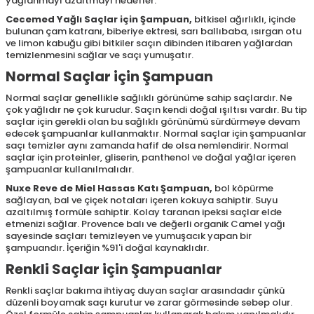
yağlanmayı azaltmayı hedefler.
Cecemed Yağlı Saçlar için Şampuan
,
bitkisel ağırlıklı, içinde
bulunan çam katranı, biberiye ektresi, sarı ballıbaba, ısırgan otu
ve limon kabuğu gibi bitkiler saçın dibinden itibaren yağlardan
temizlenmesini sağlar ve saçı yumuşatır.
Normal Saçlar için Şampuan
Normal saçlar genellikle sağlıklı görünüme sahip saçlardır. Ne
çok yağlıdır ne çok kurudur. Saçın kendi doğal ışıltısı vardır. Bu tip
saçlar için gerekli olan bu sağlıklı görünümü sürdürmeye devam
edecek şampuanlar kullanmaktır. Normal saçlar için şampuanlar
saçı temizler aynı zamanda hafif de olsa nemlendirir. Normal
saçlar için proteinler, gliserin, panthenol ve doğal yağlar içeren
şampuanlar kullanılmalıdır.
Nuxe Reve de Miel Hassas Katı Şampuan
,
bol köpürme
sağlayan, bal ve çiçek notaları içeren kokuya sahiptir. Suyu
azaltılmış formüle sahiptir. Kolay taranan ipeksi saçlar elde
etmenizi sağlar. Provence balı ve değerli organik Camel yağı
sayesinde saçları temizleyen ve yumuşacık yapan bir
şampuandır. İçeriğin %91'i doğal kaynaklıdır.
Renkli Saçlar için Şampuanlar
Renkli saçlar bakıma ihtiyaç duyan saçlar arasındadır çünkü
düzenli boyamak saçı kurutur ve zarar görmesinde sebep olur.