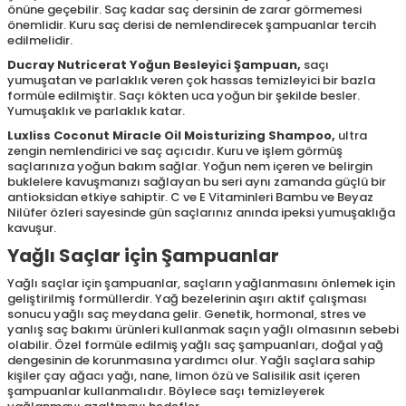
önüne geçebilir. Saç kadar saç dersinin de zarar görmemesi
önemlidir. Kuru saç derisi de nemlendirecek şampuanlar tercih
edilmelidir.
Ducray Nutricerat Yoğun Besleyici Şampuan
,
saçı
yumuşatan ve parlaklık veren çok hassas temizleyici bir bazla
formüle edilmiştir. Saçı kökten uca yoğun bir şekilde besler.
Yumuşaklık ve parlaklık katar.
Luxliss Coconut Miracle Oil Moisturizing Shampoo
,
ultra
zengin nemlendirici ve saç açıcıdır. Kuru ve işlem görmüş
saçlarınıza yoğun bakım sağlar. Yoğun nem içeren ve belirgin
buklelere kavuşmanızı sağlayan bu seri aynı zamanda güçlü bir
antioksidan etkiye sahiptir. C ve E Vitaminleri Bambu ve Beyaz
Nilüfer özleri sayesinde gün saçlarınız anında ipeksi yumuşaklığa
kavuşur.
Yağlı Saçlar için Şampuanlar
Yağlı saçlar için şampuanlar, saçların yağlanmasını önlemek için
geliştirilmiş formüllerdir. Yağ bezelerinin aşırı aktif çalışması
sonucu yağlı saç meydana gelir. Genetik, hormonal, stres ve
yanlış saç bakımı ürünleri kullanmak saçın yağlı olmasının sebebi
olabilir. Özel formüle edilmiş yağlı saç şampuanları, doğal yağ
dengesinin de korunmasına yardımcı olur. Yağlı saçlara sahip
kişiler çay ağacı yağı, nane, limon özü ve Salisilik asit içeren
şampuanlar kullanmalıdır. Böylece saçı temizleyerek