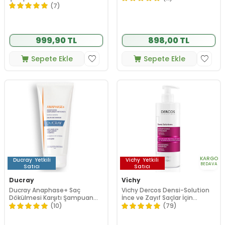
(7)
999,90 TL
898,00 TL
Sepete Ekle
Sepete Ekle
KARGO
Ducray
Yetkili
Vichy
Yetkili
BEDAVA
Satıcı
Satıcı
Ducray
Vichy
Ducray Anaphase+ Saç
Vichy Dercos Densi-Solution
Dökülmesi Karşıtı Şampuan
İnce ve Zayıf Saçlar İçin
100 ml
Şampuan 400 ml
(10)
(79)