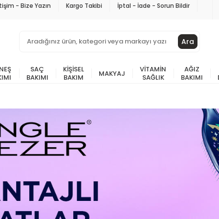
etişim - Bize Yazın
Kargo Takibi
İptal - İade - Sorun Bildir
Ara
NEŞ
SAÇ
KIŞISEL
VITAMIN
AĞIZ
MAKYAJ
KIMI
BAKIMI
BAKIM
SAĞLIK
BAKIMI