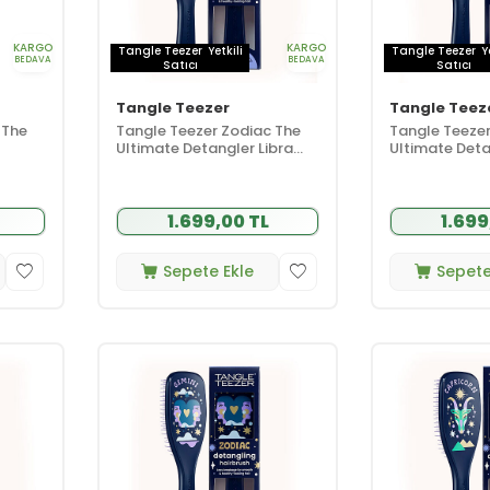
KARGO
KARGO
Tangle Teezer
Yetkili
Tangle Teezer
Y
BEDAVA
BEDAVA
Satıcı
Satıcı
Tangle Teezer
Tangle Teez
 The
Tangle Teezer Zodiac The
Tangle Teezer
Ultimate Detangler Libra
Ultimate Deta
 Tarak
Saç Açıcı Tarak (Düz ve
Aquarius Saç 
) -
Kıvırcık Saçlar) - Terazi
(Düz ve Kıvırc
Burcu
Kova Burcu
1.699,00 TL
1.699
Sepete Ekle
Sepete