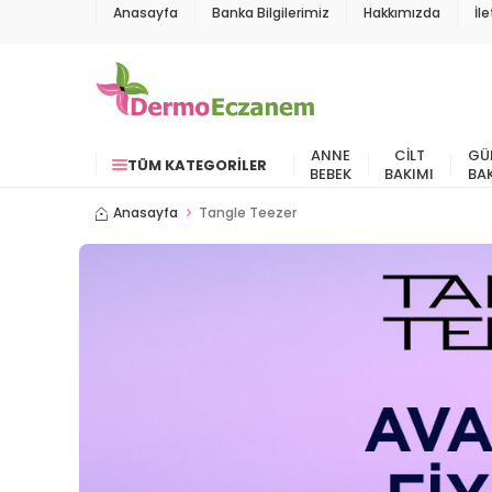
Anasayfa
Banka Bilgilerimiz
Hakkımızda
İl
ANNE
CILT
GÜ
TÜM KATEGORILER
BEBEK
BAKIMI
BA
Anasayfa
Tangle Teezer