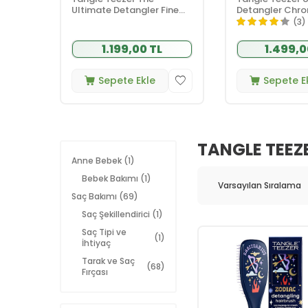
Ultimate Detangler Fine
Detangler Chr
Fragile Dark Teal İnce ve
Copper Islak ve
(3)
Hassas Saçlar için Kırılma
ve Kıvırcık Saçla
Önleyici Tarak
Fırçası-Tarak
1.199,00 TL
1.499,0
Sepete Ekle
Sepete E
TANGLE TEEZ
Anne Bebek
(1)
Bebek Bakımı
(1)
Saç Bakımı
(69)
Saç Şekillendirici
(1)
Saç Tipi ve
(1)
İhtiyaç
Tarak ve Saç
(68)
Fırçası