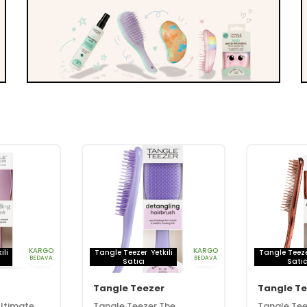
KARGO
KARGO
ili
Tangle Teezer
Yetkili
Tangle Teez
BEDAVA
BEDAVA
Satıcı
Satıc
Tangle Teezer
Tangle Te
Ultimate
Tangle Teezer The
Tangle Tee