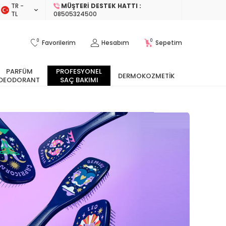
TR −
MÜŞTERI DESTEK HATTI :
TL
08505324500
0
0
Favorilerim
Hesabım
Sepetim
PARFÜM
PROFESYONEL
DERMOKOZMETIK
DEODORANT
SAÇ BAKIMI