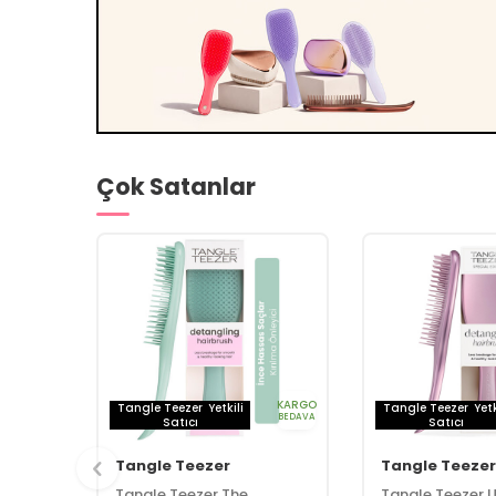
Çok Satanlar
KARGO
Tangle Teezer
Yetkili
Tangle Teezer
Yetk
BEDAVA
Satıcı
Satıcı
Tangle Teezer
Tangle Teezer
Tangle Teezer The
Tangle Teezer 