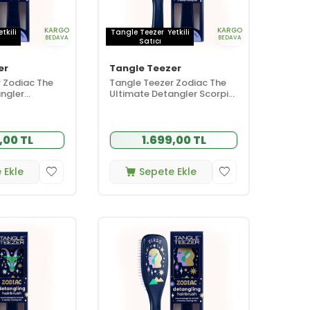
KARGO
KARGO
etkili
Tangle Teezer
Yetkili
BEDAVA
BEDAVA
Satıcı
er
Tangle Teezer
 Zodiac The
Tangle Teezer Zodiac The
ngler
Ultimate Detangler Scorpio
Açıcı Tarak
Saç Açıcı Tarak (Düz ve
ık Saçlar) -
Kıvırcık Saçlar) - Akrep
Burcu
,00 TL
1.699,00 TL
 Ekle
Sepete Ekle