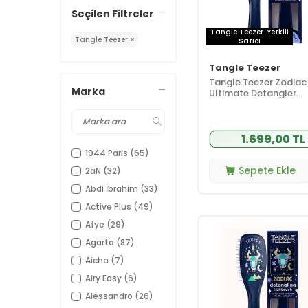
Seçilen Filtreler
Tangle Teezer
Yetkili
Tangle Teezer ×
Satıcı
Tangle Teezer
Tangle Teezer Zodiac
Marka
Ultimate Detangler
Sagittarius Saç Açıcı
(Düz ve Kıvırcık Saçlar
Yay Burcu
1.699,00 TL
1944 Paris
(65)
Sepete Ekle
2aN
(32)
Abdi İbrahim
(33)
Active Plus
(49)
Afye
(29)
Agarta
(87)
Aicha
(7)
Airy Easy
(6)
Alessandro
(26)