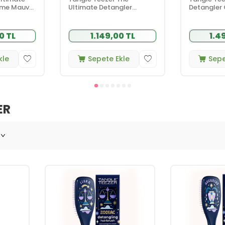
ome Mauve
Ultimate Detangler
Detangler
 Kuru Düz
Naturally Curly
Bronze Isla
r için Saç
Eletriklenme Önleyici Saç
Kıvırcık Sa
Fırçası-Tarak - Dalgalı
Fırçası-Ta
0 TL
1.149,00 TL
1.4
Saçlar
kle
Sepete Ekle
Sepe
ER