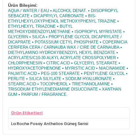
Ürün Bileşimi:
AQUA / WATER / EAU • ALCOHOL DENAT. • DIISOPROPYL
SEBACATE • DICAPRYLYL CARBONATE • BIS-
ETHYLHEXYLOXYPHENOL METHOXYPHENYL TRIAZINE •
ETHYLHEXYL TRIAZONE • BUTYL
METHOXYDIBENZOYLMETHANE • ISOPROPYL MYRISTATE •
GLYCERIN • SILICA • PROPYLENE GLYCOL DICAPRYLATE /
DICAPRATE • POTASSIUM CETYL PHOSPHATE • COPERNICIA
CERIFERA CERA / CARNAUBA WAX / CIRE DE CARNAUBA •
DIETHYLAMINO HYDROXYBENZOYL HEXYL BENZOATE •
ACRYLATES/C10-30 ALKYL ACRYLATE CROSSPOLYMER •
CHLORPHENESIN • CITRIC ACID • GLYCERYL STEARATE •
HYDROXYACETOPHENONE • MYRISTIC ACID • NIACINAMIDE •
PALMITIC ACID • PEG-100 STEARATE • PENTYLENE GLYCOL •
PERLITE • SILICA SILYLATE • SODIUM HYALURONATE •
STEARIC ACID • TOCOPHEROL • TRIETHANOLAMINE •
TRISODIUM ETHYLENEDIAMINE DISUCCINATE • XANTHAN
GUM • PARFUM / FRAGRANCE.
Ürün Etiketleri
La Roche Posay Anthelios Güneş Serisi