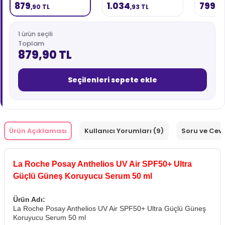
SPF50+ Ultra Güçlü
Koruyucu Stick SPF50+
Fluid SP
879
1.034
799
,90 TL
,93 TL
,90
Güneş Koruyucu
10 ml
Güneş K
Serum 50 ml
1 ürün seçili
Toplam
879,90 TL
Seçilenleri sepete ekle
Ürün Açıklaması
Kullanıcı Yorumları (9)
Soru ve Cev
La Roche Posay Anthelios UV Air SPF50+ Ultra
Güçlü Güneş Koruyucu Serum 50 ml
Ürün Adı:
La Roche Posay Anthelios UV Air SPF50+ Ultra Güçlü Güneş
Koruyucu Serum 50 ml