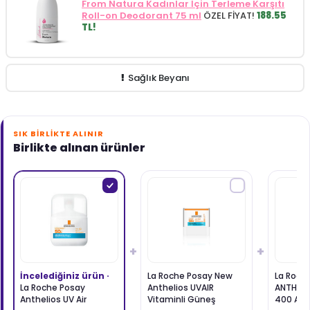
From Natura Kadınlar İçin Terleme Karşıtı
Roll-on Deodorant 75 ml
ÖZEL FİYAT!
188.55
TL!
Sağlık Beyanı
SIK BIRLIKTE ALINIR
Birlikte alınan ürünler
+
+
İncelediğiniz ürün ·
La Roche Posay New
La Roch
La Roche Posay
Anthelios UVAIR
ANTHELI
Anthelios UV Air
Vitaminli Güneş
400 Ant