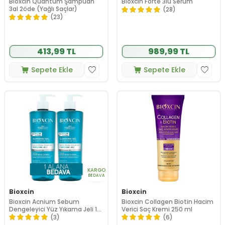
Bioxcin Quantum Şampuan
Bioxcin Forte 3lü Serum
3al 2öde (Yağlı Saçlar)
(28)
(23)
413,99 TL
989,99 TL
Sepete Ekle
Sepete Ekle
KARGO
BEDAVA
Bioxcin
Bioxcin
Bioxcin Acnium Sebum
Bioxcin Collagen Biotin Hacim
Dengeleyici Yüz Yıkama Jeli 1
Verici Saç Kremi 250 ml
ALANA 1 BEDAVA
(3)
(6)