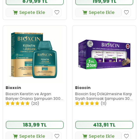
879,99 TL
199,99 TL
Sepete Ekle
Sepete Ekle
Bioxcin
Bioxcin
Bioxcin Keratin ve Argan
Bioxcin Saç Dökülmesine Karşı
Bariyer Onarıcı Şampuan 300
Siyah Sarımsak Şampuanı 300
ml
ml | 3 al 2 öde
(20)
(11)
183,99 TL
413,91 TL
Sepete Ekle
Sepete Ekle