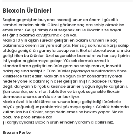
Bioxcin Ürünleri
Saçlar geçmişten bu yana insanoğlunun en önemli güzellik
sembollerinden biridir. Güzel görünen saçlara sahip olmak ise
emek ister. Geliştirilmiş özel seçenekleri ile Bioxcin size hayal
ettiğiniz bakıma kavuşturmak için var.
Marka 10 yılı aşkın süredir geliştirilen bakım ürünleri ile saç
bakımında önemli bir yere sahiptir. Her saç sorununa karşı sahip
olduğu geniş ürün gamıyla cevap verir. Biota laboratuvarlarında
geliştirilen bu ürünler, özel seçenekler barındırır ve her saç tipinin
ihtiyaçlarını gidermeye çalışır. Yüksek dermokozmetik
standartlarda geliştirilen ürün gamına sahip marka, inovatif
bakış açısına sahiptir. Tüm ürünler piyasaya sunulmadan önce
kliniklerce test edilir. Markanın yoğun aktif konsantrasyonlar
hedefe yönelik bakım için özel geliştirilmiştir. Sadece Türkiye
değil, dünyanın birçok ülkesinde ürünleri yoğun ilgiyle karşılanır.
Şampuanlar, serumlar, tabletler ve birçok seçenekle Bioxcin
dermoeczanem.com’da sizleri bekliyor.
Marka özellikle dökülme sorununa karşı geliştirdiği ürünlerle
büyük çoğunluğun problemini çözmeye çalışır. Günlük bakımda
kullanılan bu ürünler, saça derinlemesine bakım yapar. Siz de
dökülme problemiyle kar
şı karşıyaysanız Bioxcin ürünlerinden yardım alabilirsiniz.
Bioxcin Forte