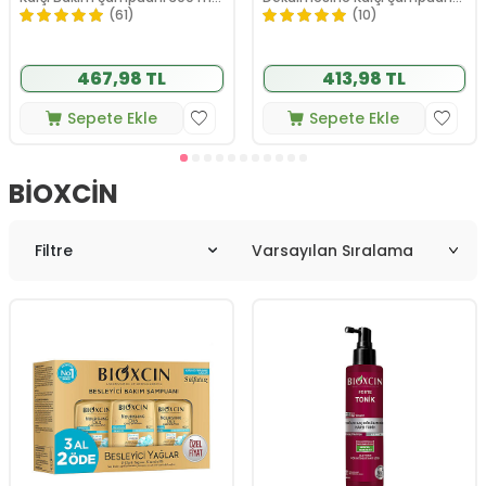
- 3 AL 2 ÖDE
300 ml- 3 al 2 öde
(61)
(10)
467,98 TL
413,98 TL
Sepete Ekle
Sepete Ekle
BIOXCIN
Filtre