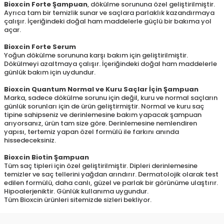
Bioxcin Forte Şampuan
, dökülme sorununa özel geliştirilmiştir.
Ayrıca tam bir temizlik sunar ve saçlara parlaklık kazandırmaya
çalışır. İçeriğindeki doğal ham maddelerle güçlü bir bakıma yol
açar.
Bioxcin Forte Serum
Yoğun dökülme sorununa karşı bakım için geliştirilmiştir.
Dökülmeyi azaltmaya çalışır. İçeriğindeki doğal ham maddelerle
günlük bakım için uydundur.
Bioxcin Quantum Normal ve Kuru Saçlar İçin Şampuan
Marka, sadece dökülme sorunu için değil, kuru ve normal saçların
günlük sorunları için de ürün geliştirmiştir. Normal ve kuru saç
tipine sahipseniz ve derinlemesine bakım yapacak şampuan
arıyorsanız, ürün tam size göre. Derinlemesine nemlendiren
yapısı, tertemiz yapan özel formülü ile farkını anında
hissedeceksiniz.
Bioxcin Biotin Şampuan
Tüm saç tipleri için özel geliştirilmiştir. Dipleri derinlemesine
temizler ve saç tellerini yağdan arındırır. Dermatolojik olarak test
edilen formülü, daha canlı, güzel ve parlak bir görünüme ulaştırır.
Hipoalerjeniktir. Günlük kullanıma uygundur.
Tüm Bioxcin ürünleri sitemizde sizleri bekliyor.