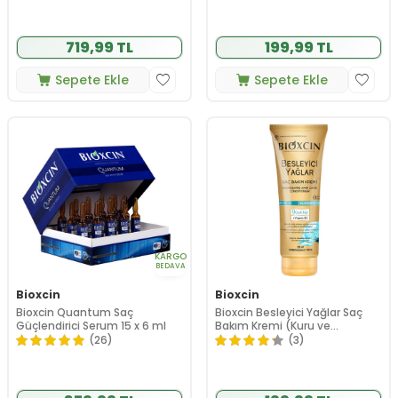
719,99 TL
199,99 TL
Sepete Ekle
Sepete Ekle
KARGO
BEDAVA
Bioxcin
Bioxcin
Bioxcin Quantum Saç
Bioxcin Besleyici Yağlar Saç
Güçlendirici Serum 15 x 6 ml
Bakım Kremi (Kuru ve
Yıpranmış Saçlar) 250 ml
(26)
(3)