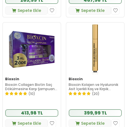
263,99 TL
467,98 TL
Sepete Ekle
Sepete Ekle
Bioxcin
Bioxcin
Bioxcin Collagen Biotin Saç
Bioxcin Kolajen ve Hyaluronik
Dökülmesine Karşı Şampuan
Asit İçerikli Kaş ve Kirpik
300 ml- 3 al 2 öde
Serumu 3 ml
(10)
(20)
413,98 TL
399,99 TL
Sepete Ekle
Sepete Ekle