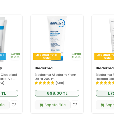
KARGO
KARGO
kili
Bioderma
Yetkili
Bioderma
Ye
BEDAVA
BEDAVA
Satıcı
Satıcı
y
Bioderma
Bioderma
 Cicaplast
Bioderma Atoderm Krem
Bioderma 
ırıcı Ve
Ultra 200 ml
Hassas Böl
 Bakım
Krem 75 m
74)
(508)
 TL
699,30 TL
1.7
kle
Sepete Ekle
Sepe