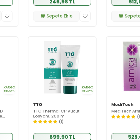
246,98 TL
512,
Sepete Ekle
Sepete
KARGO
KARGO
BEDAVA
BEDAVA
TTO
MediTech
4D
TTO Thermal CP Vücut
MediTech Arn
te
Losyonu 200 ml
(
(1)
899,90 TL
525,