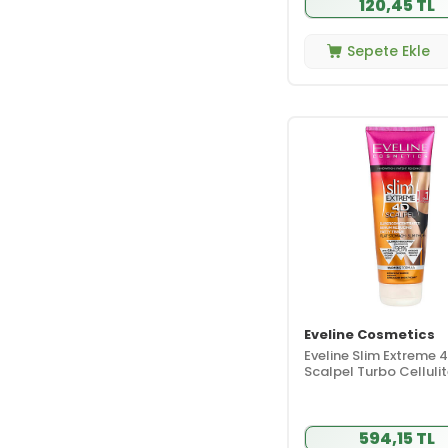
120,45 TL
Dermadolin
(9)
DERMALOGICA
(2)
Sepete Ekle
Dermasbel
(1)
Dermo Clean
(2)
Dermokil
(8)
Dermosion
(1)
Dermoskin
(2)
Dexeryl
(4)
Dr. Plante
(2)
Dr. Recover
(1)
Ducray
(7)
Eau Thermale
Jonzac
(1)
Eveline Cosmetics
Ecowell
(1)
Eveline Slim Extreme 
Ecowera
(2)
Scalpel Turbo Celluli
Serum 250 ml
Eda Taşpınar
(33)
Edis Pharma
(1)
594,15 TL
Embryolisse
(5)