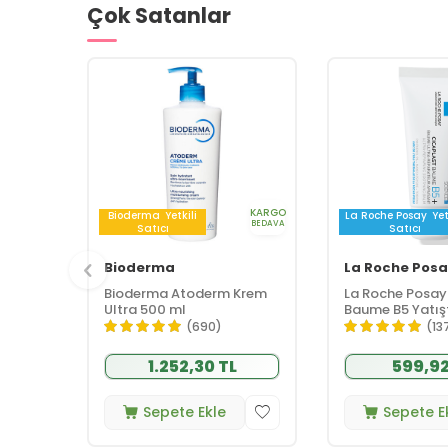
Çok Satanlar
KARGO
Bioderma
Yetkili
La Roche Posay
Yet
BEDAVA
Satıcı
Satıcı
Bioderma
La Roche Posa
Bioderma Atoderm Krem
La Roche Posay
Ultra 500 ml
Baume B5 Yatışt
Bariyer Onarıcı
(690)
(13
Kremi 40 ml
1.252,30 TL
599,92
Sepete Ekle
Sepete E