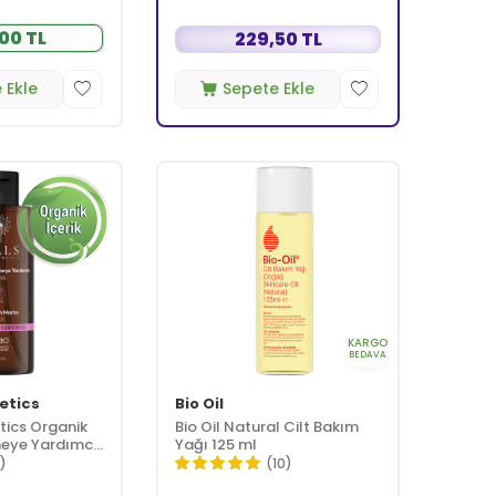
00 TL
229,50 TL
 Ekle
Sepete Ekle
KARGO
BEDAVA
etics
Bio Oil
tics Organik
Bio Oil Natural Cilt Bakım
eye Yardımcı
Yağı 125 ml
1)
(10)