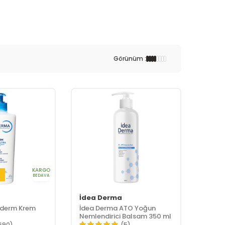
Görünüm :
KARGO
i
BEDAVA
İdea Derma
oderm Krem
İdea Derma ATO Yoğun
Nemlendirici Balsam 350 ml
690)
(5)