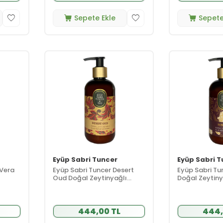
Sepete Ekle
Sepete
Eyüp Sabri Tuncer
Eyüp Sabri T
 Vera
Eyüp Sabri Tuncer Desert
Eyüp Sabri Tu
Oud Doğal Zeytinyağlı
Doğal Zeytiny
Losyon 250 ml
250 ml
444,00 TL
444,