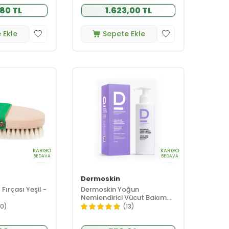
80 TL
1.623,00 TL
 Ekle
Sepete Ekle
KARGO
KARGO
BEDAVA
BEDAVA
Dermoskin
 Fırçası Yeşil -
Dermoskin Yoğun
Nemlendirici Vücut Bakım
Kremi 230 ml
10)
(13)