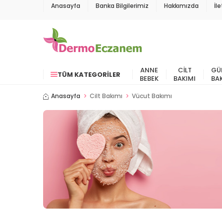
Anasayfa
Banka Bilgilerimiz
Hakkımızda
İl
ANNE
CILT
GÜ
TÜM KATEGORILER
BEBEK
BAKIMI
BA
Anasayfa
Cilt Bakımı
Vücut Bakımı