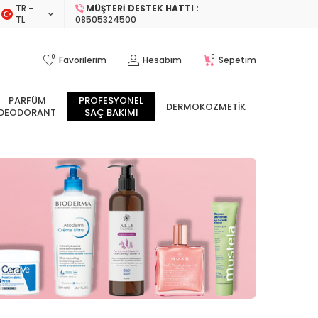
TR −
MÜŞTERI DESTEK HATTI :
TL
08505324500
0
0
Favorilerim
Hesabım
Sepetim
PARFÜM
PROFESYONEL
DERMOKOZMETIK
DEODORANT
SAÇ BAKIMI