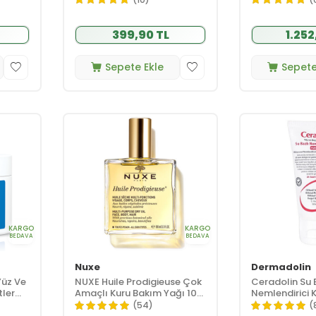
ml
399,90 TL
1.252
Sepete Ekle
Sepete
KARGO
KARGO
BEDAVA
BEDAVA
Nuxe
Dermadolin
Yüz Ve
NUXE Huile Prodigieuse Çok
Ceradolin Su 
tler
Amaçlı Kuru Bakım Yağı 100
Nemlendirici 
ronik
ml
(54)
(