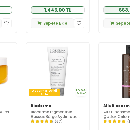
1.445,00 TL
663,
Sepete Ekle
Sepete
KARGO
Bioderma
Yetkili
BEDAVA
Satıcı
Bioderma
Alls Biocosm
50 ml
Bioderma Pigmentbio
Alls Biocosme
Hassas Bölge Aydınlatıcı
Çatlak Önlem
Krem 75 ml
Yağ 150 ml
(67)
(