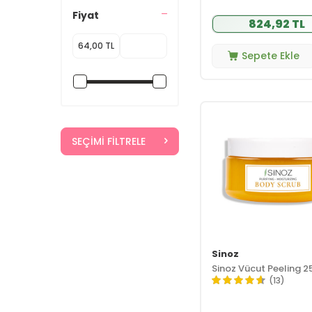
Badger
(1)
Fiyat
824,92 TL
Beauty Omelette
(3)
Bebak
(2)
Sepete Ekle
Bepanthol
(11)
Bianco Pharma
(1)
Bio Oil
(11)
Bioderma
(20)
SEÇIMI FILTRELE
Biolane
(2)
Bionaturca
(2)
BioNike
(3)
Bionnex
(2)
Bioxcin
(2)
Bootiful
(1)
Burts Bees
(3)
Sinoz
Sinoz Vücut Peeling 2
Capicade
(3)
(13)
Capila
(1)
CARINE
(1)