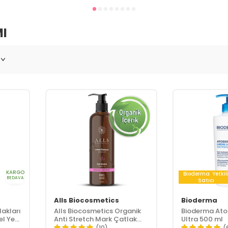
I
KARGO
Bioderma
Yetkil
BEDAVA
Satıcı
Alls Biocosmetics
Bioderma
lakları
Alls Biocosmetics Organik
Bioderma At
l Yeni
Anti Stretch Mark Çatlak
Ultra 500 ml
Önlemeye Yardımcı Jel 350
(10)
(