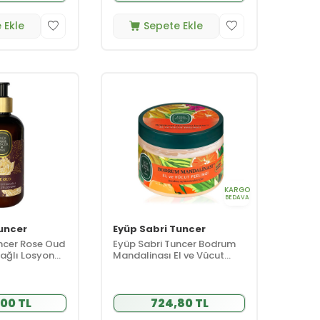
 Ekle
Sepete Ekle
KARGO
BEDAVA
uncer
Eyüp Sabri Tuncer
ncer Rose Oud
Eyüp Sabri Tuncer Bodrum
ağlı Losyon
Mandalinası El ve Vücut
Peelingi 400 gr
00 TL
724,80 TL