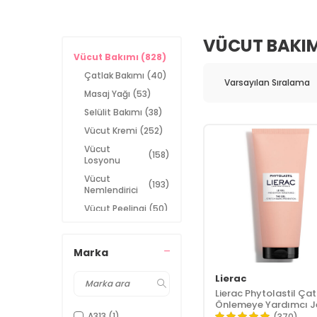
VÜCUT BAKIM
Vücut Bakımı
(828)
Çatlak Bakımı
(40)
Masaj Yağı
(53)
Selülit Bakımı
(38)
Vücut Kremi
(252)
Vücut
(158)
Losyonu
Vücut
(193)
Nemlendirici
Vücut Peelingi
(50)
Vücut Serumu
(9)
Vücut
(20)
Marka
Sıkılaştırıcı
Vücut Spreyi
(78)
Lierac
Lierac Phytolastil Çat
Vücut Yağı
(92)
Önlemeye Yardımcı Je
200 ml
A313
(1)
(370)