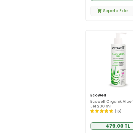
Endocare
(1)
Sepete Ekle
Esqulent
(2)
Etat Pur
(1)
Eucerin
(6)
Eveline Cosmetics
(3)
Evoderm
(2)
Eyüp Sabri Tuncer
(52)
Fargen
(3)
From Natura
(8)
Greenlabel
(8)
Gülsha
(3)
Ecowell
Ecowell Organik Aloe
Halare
Jel 200 ml
Aromatherapy
(4)
(16)
Heaven On Earth
(2)
479,00 TL
Heiluna
(3)