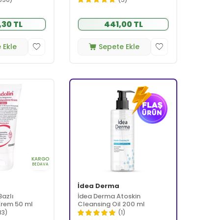
,30 TL
441,00 TL
 Ekle
Sepete Ekle
KARGO
BEDAVA
İdea Derma
Bazlı
İdea Derma Atoskin
Krem 50 ml
Cleansing Oil 200 ml
83)
(1)