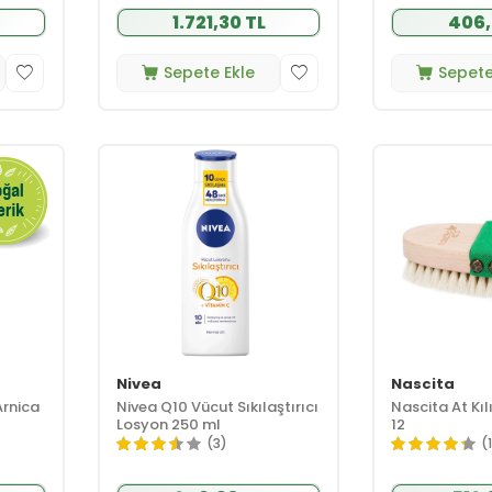
1.721,30 TL
406,
Sepete Ekle
Sepete
Nivea
Nascita
Arnica
Nivea Q10 Vücut Sıkılaştırıcı
Nascita At Kılı
Losyon 250 ml
12
(3)
(