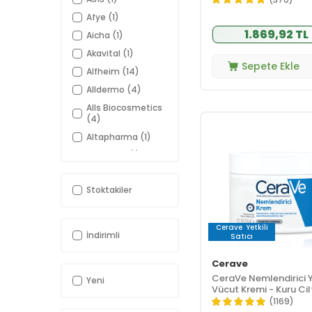
Afye
(1)
1.869,92 TL
Aicha
(1)
Akavital
(1)
Sepete Ekle
Alfheim
(14)
Alldermo
(4)
Alls Biocosmetics
(4)
Altapharma
(1)
Altermed
(1)
And You
(11)
Stoktakiler
Arko Nem
(1)
Assos İlaç
(5)
Aveeno
(8)
Cerave
Yetkili
İndirimli
Satıcı
Avene
(7)
Cerave
B-good care
(2)
CeraVe Nemlendirici 
Yeni
Babe
(5)
Vücut Kremi - Kuru Cil
Babyton
(1)
İçin Seramid Ve Hyalü
(1169)
Asit İçerikli 340 gr