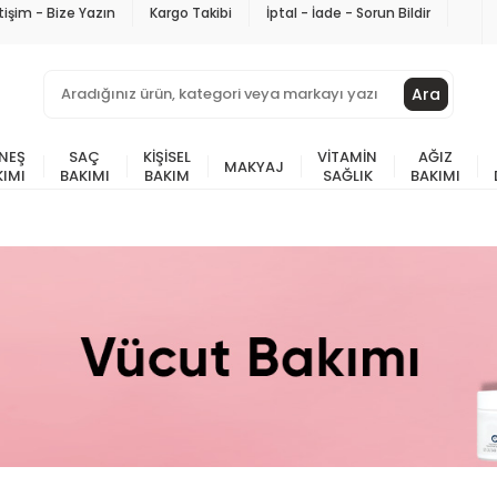
etişim - Bize Yazın
Kargo Takibi
İptal - İade - Sorun Bildir
Ara
NEŞ
SAÇ
KIŞISEL
VITAMIN
AĞIZ
MAKYAJ
KIMI
BAKIMI
BAKIM
SAĞLIK
BAKIMI