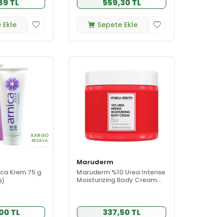
89 TL
559,30 TL
 Ekle
Sepete Ekle
KARGO
BEDAVA
Maruderm
ica Krem 75 g
Maruderm %10 Urea Intense
Moisturizing Body Cream
9)
400 ml
00 TL
337,50 TL