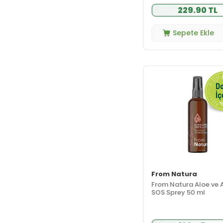
229.90 TL
Caudalie
(12)
Celenes By
Sweden
(2)
Sepete Ekle
Cerave
(13)
Christian Breton
(3)
Clara Hygienics
(1)
Clinique
(2)
Cosmed
(4)
Cosmogenesis
Labs
(3)
Dalba
(1)
Dalin
(10)
Davines
(2)
From Natura
Dead Sea Spa
Magik
(2)
From Natura Aloe ve 
SOS Sprey 50 ml
Densa Essential
(8)
Dermabien
(1)