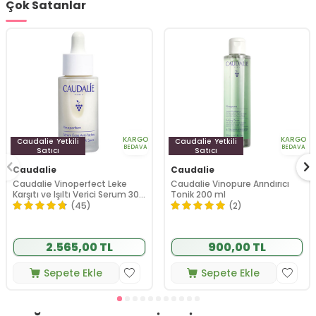
Çok Satanlar
KARGO
KARGO
Caudalie
Yetkili
Caudalie
Yetkili
BEDAVA
BEDAVA
Satıcı
Satıcı
Caudalie
Caudalie
Caudalie Vinoperfect Leke
Caudalie Vinopure Arındırıcı
Karşıtı ve Işıltı Verici Serum 30
Tonik 200 ml
ml
(45)
(2)
2.565,00 TL
900,00 TL
Sepete Ekle
Sepete Ekle