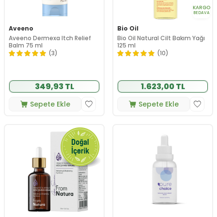
KARGO
BEDAVA
Aveeno
Bio Oil
Aveeno Dermexa Itch Relief
Bio Oil Natural Cilt Bakım Yağı
Balm 75 ml
125 ml
(3)
(10)
349,93 TL
1.623,00 TL
Sepete Ekle
Sepete Ekle