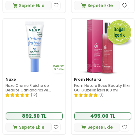
Sepete Ekle
Sepete Ekle
KARGO
BEDAVA
Nuxe
From Natura
Nuxe Creme Fraiche de
From Natura Rose Beauty Elixir
Beaute Canlandırıcı ve
Gül Güzellik İksiri 100 ml
Nemlendirici Göz Çevresi
(12)
(1)
Bakım Kremi 15 ml
892,50 TL
495,00 TL
Sepete Ekle
Sepete Ekle