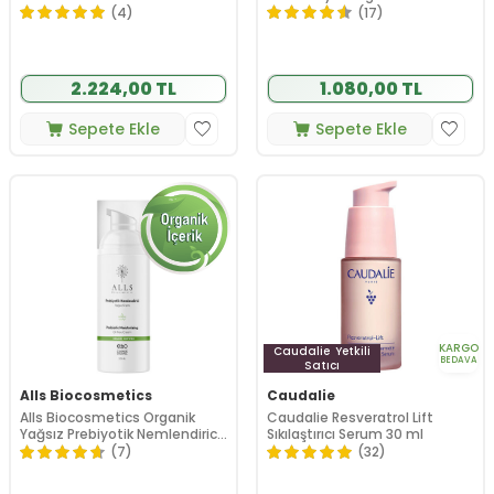
Kremi 75ml - Çok Kuru ve Kuru
(4)
(17)
Ciltler
2.224,00 TL
1.080,00 TL
Sepete Ekle
Sepete Ekle
KARGO
Caudalie
Yetkili
BEDAVA
Satıcı
Alls Biocosmetics
Caudalie
Alls Biocosmetics Organik
Caudalie Resveratrol Lift
Yağsız Prebiyotik Nemlendirici
Sıkılaştırıcı Serum 30 ml
50 ml
(7)
(32)