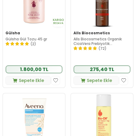
KARGO
BEDAVA
Gülsha
Alls Biocosmetics
Gülsha Gül Tozu 45 gr
Alls Biocosmetics Organik
CicaVera Prebiyotik
(2)
Temizleme Jeli 200 ml
(72)
1.800,00 TL
275,40 TL
Sepete Ekle
Sepete Ekle