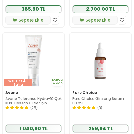
385,80 TL
2.700,00 TL
Sepete Ekle
Sepete Ekle
KARGO
Avene
Yetkili
BEDAVA
Satıcı
Avene
Pure Choice
Avene Tolerance Hydra-10 Çok
Pure Choice Ginseng Serum
Kuru Hassas Ciltler için
30 ml
Nemlendirici Krem 40 ml
(25)
(3)
1.040,00 TL
259,94 TL