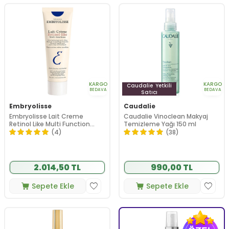
KARGO
KARGO
Caudalie
Yetkili
BEDAVA
BEDAVA
Satıcı
Embryolisse
Caudalie
Embryolisse Lait Creme
Caudalie Vinoclean Makyaj
Retinol Like Multi Function
Temizleme Yağı 150 ml
Moisturizer 75 ml
(4)
(38)
2.014,50 TL
990,00 TL
Sepete Ekle
Sepete Ekle