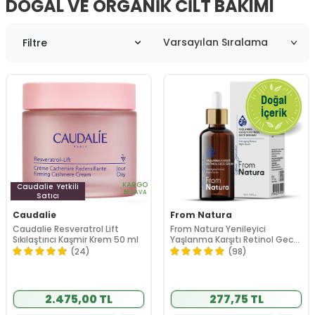
DOĞAL VE ORGANIK CILT BAKIMI
Filtre
KARGO
Caudalie
Yetkili
BEDAVA
Satıcı
Caudalie
From Natura
Caudalie Resveratrol Lift
From Natura Yenileyici
Sıkılaştırıcı Kaşmir Krem 50 ml
Yaşlanma Karşıtı Retinol Gece
Serumu 30 ml
(24)
(98)
2.475,00 TL
277,75 TL