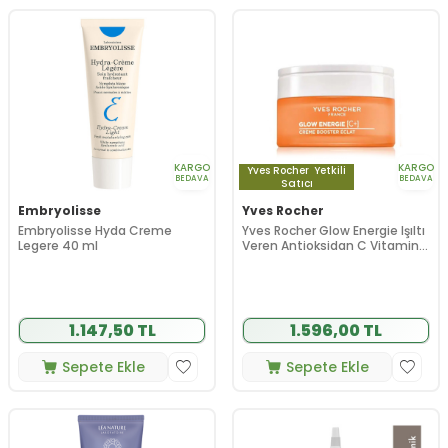
KARGO
KARGO
Yves Rocher
Yetkili
BEDAVA
BEDAVA
Satıcı
Embryolisse
Yves Rocher
Embryolisse Hyda Creme
Yves Rocher Glow Energie Işıltı
Legere 40 ml
Veren Antioksidan C Vitamini
Gündüz Kremi 50 ml
1.147,50 TL
1.596,00 TL
Sepete Ekle
Sepete Ekle