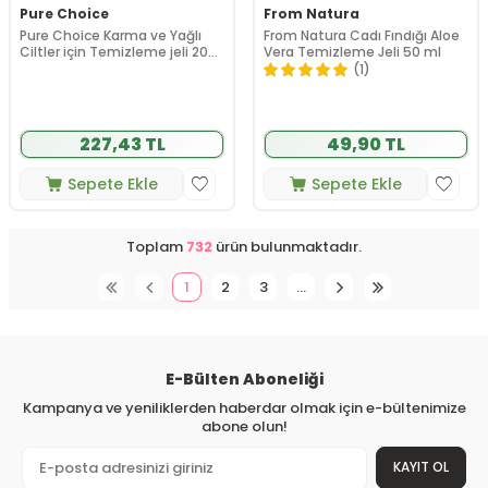
Pure Choice
From Natura
Pure Choice Karma ve Yağlı
From Natura Cadı Fındığı Aloe
Ciltler için Temizleme jeli 200
Vera Temizleme Jeli 50 ml
ml
(1)
227,43 TL
49,90 TL
Sepete Ekle
Sepete Ekle
Toplam
732
ürün bulunmaktadır.
1
2
3
…
E-Bülten Aboneliği
Kampanya ve yeniliklerden haberdar olmak için e-bültenimize
abone olun!
KAYIT OL