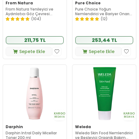
From Natura
Pure Choice
From Natura Yenileyici ve
Pure Choice Yoğun
Aydınlatıcı Göz Çevresi
Nemlendirici ve Bariyer Onarıcı
Serumu 18 ml
Bakım Serumu 30 ml
(104)
(12)
211,75 TL
253,44 TL
Sepete Ekle
Sepete Ekle
KARGO
KARGO
BEDAVA
BEDAVA
Darphin
Weleda
Darphin Intral Daily Micellar
Weleda Skin Food Nemlendirici
Toner 200 ml
ve Besleyici Organik Bakım