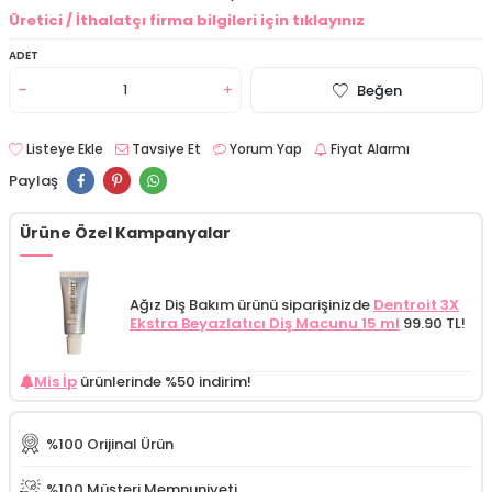
Üretici / İthalatçı firma bilgileri için tıklayınız
ADET
Beğen
Listeye Ekle
Tavsiye Et
Yorum Yap
Fiyat Alarmı
Paylaş
Ürüne Özel Kampanyalar
Ağız Diş Bakım ürünü siparişinizde
Dentroit 3X
Ekstra Beyazlatıcı Diş Macunu 15 ml
99.90 TL!
Mis İp
ürünlerinde %50 indirim!
%100 Orijinal Ürün
%100 Müşteri Memnuniyeti