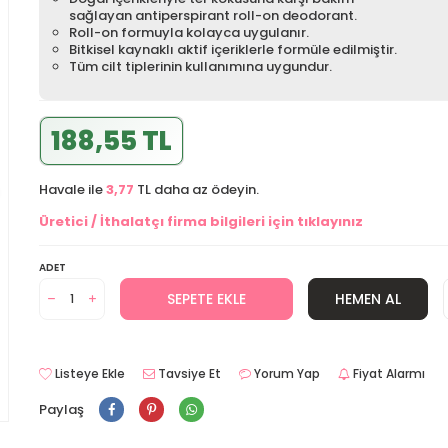
sağlayan antiperspirant roll-on deodorant.
Roll-on formuyla kolayca uygulanır.
Bitkisel kaynaklı aktif içeriklerle formüle edilmiştir.
Tüm cilt tiplerinin kullanımına uygundur.
188,55 TL
Havale ile
3,77
TL daha az ödeyin.
Üretici / İthalatçı firma bilgileri için tıklayınız
ADET
SEPETE EKLE
HEMEN AL
Listeye Ekle
Tavsiye Et
Yorum Yap
Fiyat Alarmı
Paylaş