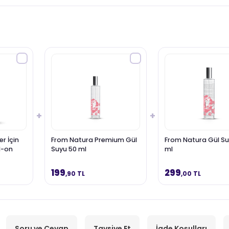
+
+
r İçin
From Natura Premium Gül
From Natura Gül Su
l-on
Suyu 50 ml
ml
199
299
,90 TL
,00 TL
Soru ve Cevap
Tavsiye Et
İade Koşulları