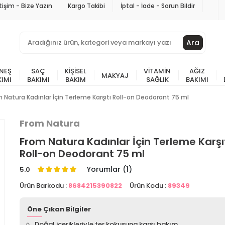
etişim - Bize Yazın
Kargo Takibi
İptal - İade - Sorun Bildir
Ara
NEŞ
SAÇ
KIŞISEL
VITAMIN
AĞIZ
MAKYAJ
KIMI
BAKIMI
BAKIM
SAĞLIK
BAKIMI
 Natura Kadınlar İçin Terleme Karşıtı Roll-on Deodorant 75 ml
From Natura
From Natura Kadınlar İçin Terleme Karşı
Roll-on Deodorant 75 ml
Yorumlar (1)
5.0
Ürün Barkodu :
8684215390822
Ürün Kodu :
89349
Öne Çıkan Bilgiler
Doğal içerikleriyle ter kokusuna karşı bakım