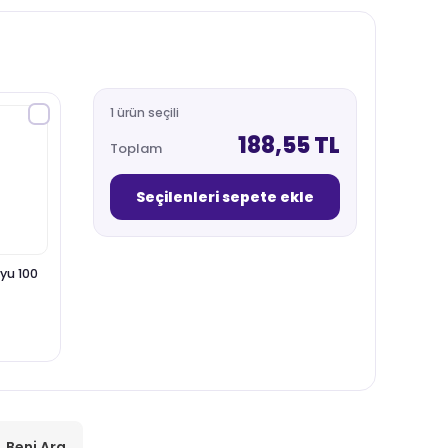
1 ürün seçili
188,55 TL
Toplam
Seçilenleri sepete ekle
yu 100
Beni Ara