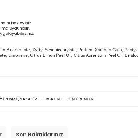
sını bekleyiniz.
nıma uygundur.
uygulayabilirsiniz.
um Bicarbonate, Xylityl Sesquicaprylate, Parfum, Xanthan Gum, Pentyl
e, Limonene, Citrus Limon Peel Oil, Citrus Aurantium Peel Oil, Linalool,
t Ürünleri
,
YAZA ÖZEL FIRSAT ROLL-ON ÜRÜNLERİ
r
Son Baktıklarınız