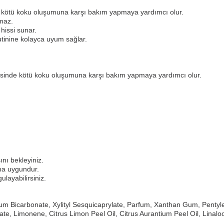
an kötü koku oluşumuna karşı bakım yapmaya yardımcı olur.
kmaz.
 hissi sunar.
utinine kolayca uyum sağlar.
esinde kötü koku oluşumuna karşı bakım yapmaya yardımcı olur.
nı bekleyiniz.
ma uygundur.
ulayabilirsiniz.
um Bicarbonate, Xylityl Sesquicaprylate, Parfum, Xanthan Gum, Pentyl
e, Limonene, Citrus Limon Peel Oil, Citrus Aurantium Peel Oil, Linalool,