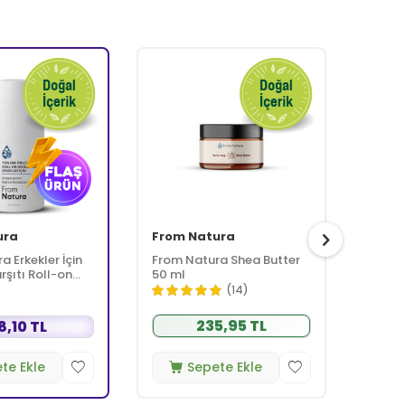
ura
From Natura
From
 Erkekler İçin
From Natura Shea Butter
From 
rşıtı Roll-on
50 ml
Suyu 
 75 ml
(14)
235,95 TL
8,10 TL
te Ekle
Sepete Ekle