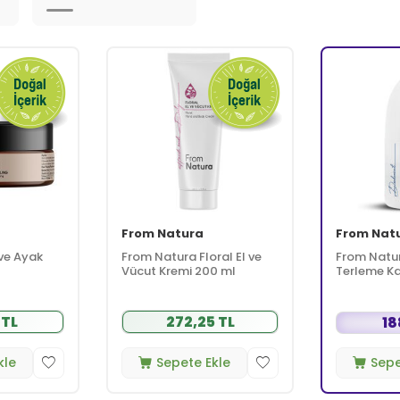
From Natura
From Nat
ve Ayak
From Natura Floral El ve
From Natura
Vücut Kremi 200 ml
Terleme Ka
Deodorant
 TL
272,25 TL
18
kle
Sepete Ekle
Sepe