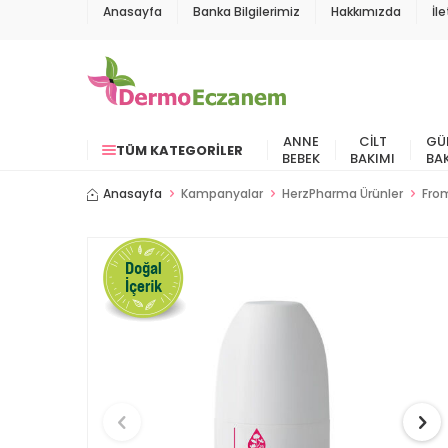
Anasayfa
Banka Bilgilerimiz
Hakkımızda
İl
ANNE
CILT
GÜ
TÜM KATEGORILER
BEBEK
BAKIMI
BA
Anasayfa
Kampanyalar
HerzPharma Ürünler
From