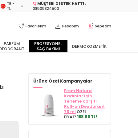
TR −
MÜŞTERI DESTEK HATTI :
TL
08505324500
0
0
Favorilerim
Hesabım
Sepetim
PARFÜM
PROFESYONEL
DERMOKOZMETIK
DEODORANT
SAÇ BAKIMI
Ürüne Özel Kampanyalar
tı
From Natura
Kadınlar İçin
Terleme Karşıtı
Roll-on Deodorant
75 ml
ÖZEL
FİYAT!
188.55 TL!