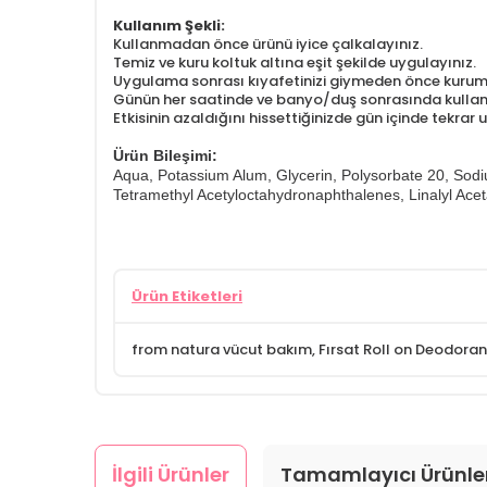
Kullanım Şekli:
Kullanmadan önce ürünü iyice çalkalayınız.
Temiz ve kuru koltuk altına eşit şekilde uygulayınız.
Uygulama sonrası kıyafetinizi giymeden önce kuruma
Günün her saatinde ve banyo/duş sonrasında kulla
​Etkisinin azaldığını hissettiğinizde gün içinde tekrar 
Ürün Bileşimi:
Aqua, Potassium Alum, Glycerin, Polysorbate 20, Sodi
Tetramethyl Acetyloctahydronaphthalenes, Linalyl Acetat
Ürün Etiketleri
from natura vücut bakım
,
Fırsat Roll on Deodoran
İlgili Ürünler
Tamamlayıcı Ürünle