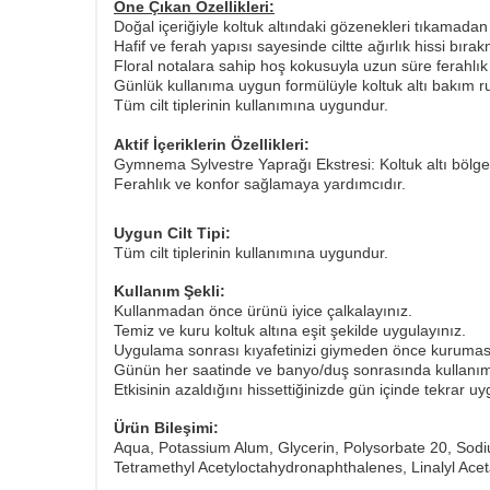
Öne Çıkan Özellikleri:
Doğal içeriğiyle koltuk altındaki gözenekleri tıkamad
Hafif ve ferah yapısı sayesinde ciltte ağırlık hissi bıra
Floral notalara sahip hoş kokusuyla uzun süre ferahlık
Günlük kullanıma uygun formülüyle koltuk altı bakım r
Tüm cilt tiplerinin kullanımına uygundur.
Aktif İçeriklerin Özellikleri:
Gymnema Sylvestre Yaprağı Ekstresi: Koltuk altı bölg
Ferahlık ve konfor sağlamaya yardımcıdır.
Uygun Cilt Tipi:
Tüm cilt tiplerinin kullanımına uygundur.
Kullanım Şekli:
Kullanmadan önce ürünü iyice çalkalayınız.
Temiz ve kuru koltuk altına eşit şekilde uygulayınız.
Uygulama sonrası kıyafetinizi giymeden önce kuruması
Günün her saatinde ve banyo/duş sonrasında kullanı
​Etkisinin azaldığını hissettiğinizde gün içinde tekrar uyg
Ürün Bileşimi:
Aqua, Potassium Alum, Glycerin, Polysorbate 20, Sodi
Tetramethyl Acetyloctahydronaphthalenes, Linalyl Acetat