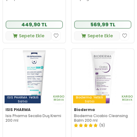
449,90 TL
569,99 TL
Sepete Ekle
Sepete Ekle
KARGO
KARGO
ISIS PHARMA
Yetkili
Bioderma
Yetkili
BEDAVA
BEDAVA
Satıcı
Satıcı
ISIS PHARMA
Bioderma
Isis Pharma Secalia Duş Kremi
Bioderma Cicabio Cleansing
200 ml
Balm 200 ml
(9)