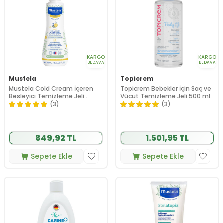
KARGO
KARGO
BEDAVA
BEDAVA
Mustela
Topicrem
Mustela Cold Cream İçeren
Topicrem Bebekler İçin Saç ve
Besleyici Temizleme Jeli
Vücut Temizleme Jeli 500 ml
300ml
(3)
(3)
849,92 TL
1.501,95 TL
Sepete Ekle
Sepete Ekle