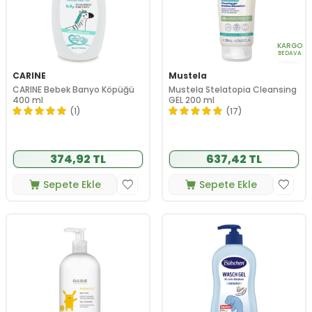
KARGO
BEDAVA
CARINE
Mustela
CARINE Bebek Banyo Köpüğü
Mustela Stelatopia Cleansing
400 ml
GEL 200 ml
(1)
(17)
374,92 TL
637,42 TL
Sepete Ekle
Sepete Ekle