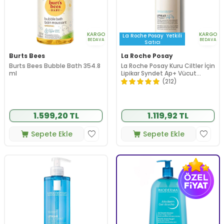
KARGO
KARGO
La Roche Posay
Yetkili
BEDAVA
BEDAVA
Satıcı
Burts Bees
La Roche Posay
Burts Bees Bubble Bath 354.8
La Roche Posay Kuru Ciltler İçin
ml
Lipikar Syndet Ap+ Vücut
Yıkama Jeli 400 ml
(212)
1.599,20 TL
1.119,92 TL
Sepete Ekle
Sepete Ekle