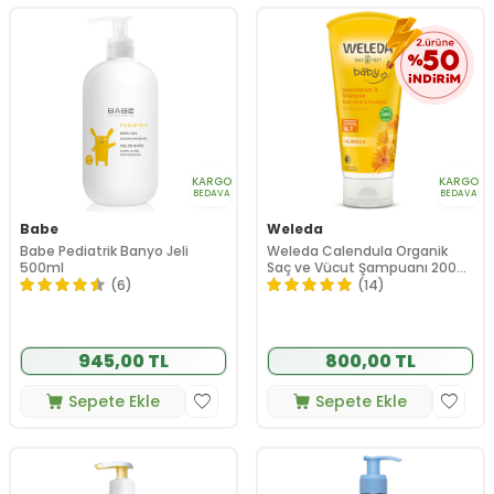
KARGO
KARGO
BEDAVA
BEDAVA
Babe
Weleda
Babe Pediatrik Banyo Jeli
Weleda Calendula Organik
500ml
Saç ve Vücut Şampuanı 200
ml
(6)
(14)
945,00 TL
800,00 TL
Sepete Ekle
Sepete Ekle