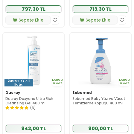
797,30 TL
713,30 TL
Sepete Ekle
Sepete Ekle
KARGO
KARGO
Ducray
Yetkili
BEDAVA
BEDAVA
Satıcı
Ducray
Sebamed
Ducray Dexyane Ultra Rich
Sebamed Baby Yüz ve Vücut
Cleansing Gel 400 ml
Temizleme Köpüğü 400 ml
(6)
942,00 TL
900,00 TL