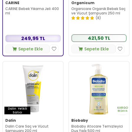
CARINE
Organicum
CARINE Bebek Yıkama Jeli 400
Organicare Organik Bebek Saç
ml
ve Vücut Şampuanı 250 ml
(8)
421,50 TL
249,95 TL
Sepete Ekle
Sepete Ekle
KARGO
Dalin
Yetkili
BEDAVA
Satıcı
Dalin
Biobaby
Dalin Care Saç ve Vücut
Biobaby Atocare Temizleyici
Şampuanı 200 ml
Duş Yağı 500 ml