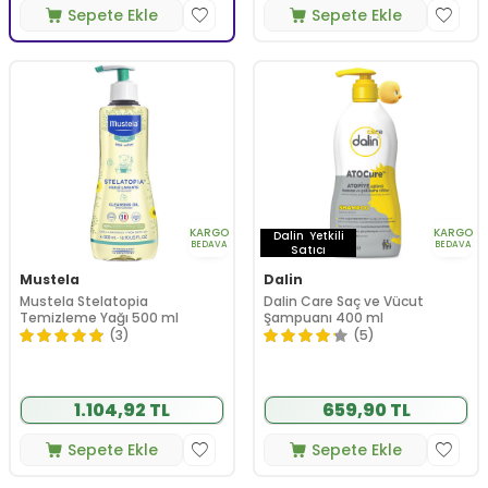
Sepete Ekle
Sepete Ekle
KARGO
KARGO
Dalin
Yetkili
BEDAVA
BEDAVA
Satıcı
Mustela
Dalin
Mustela Stelatopia
Dalin Care Saç ve Vücut
Temizleme Yağı 500 ml
Şampuanı 400 ml
(3)
(5)
1.104,92 TL
659,90 TL
Sepete Ekle
Sepete Ekle