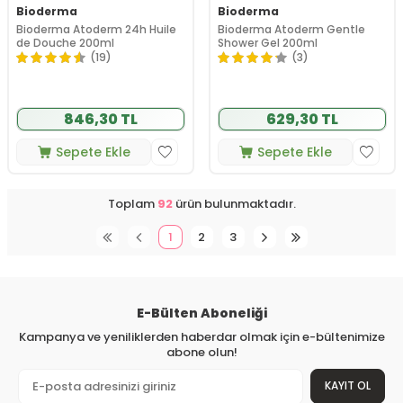
Bioderma
Bioderma
Bioderma Atoderm 24h Huile
Bioderma Atoderm Gentle
de Douche 200ml
Shower Gel 200ml
(19)
(3)
846,30 TL
629,30 TL
Sepete Ekle
Sepete Ekle
Toplam
92
ürün bulunmaktadır.
1
2
3
E-Bülten Aboneliği
Kampanya ve yeniliklerden haberdar olmak için e-bültenimize
abone olun!
KAYIT OL