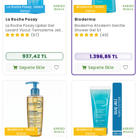
KARGO
KARGO
La Roche Posay
Yetkili
Bioderma
Yetkili
BEDAVA
BEDAVA
Satıcı
Satıcı
La Roche Posay
Bioderma
La Roche Posay Lipikar Gel
Bioderma Atoderm Gentle
Lavant Vücut Temizleme Jeli
Shower Gel 1Lt
400 ml
(97)
(49)
937,42 TL
1.396,85 TL
Sepete Ekle
Sepete Ekle
KARGO
KARGO
Bioderma
Yetkili
Bioderma
Yetkili
BEDAVA
BEDAVA
Satıcı
Satıcı