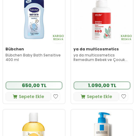
KARGO
KARGO
BEDAVA
BEDAVA
Bübchen
ya da multicosmetics
Bübchen Baby Bath Sensitive
ya da multicosmetics
400 ml
Remedium Bebek ve Çocuk
Saç Vücut Hassas Yıkama
Köpüğü 500 ml
650,00 TL
1.090,00 TL
Sepete Ekle
Sepete Ekle