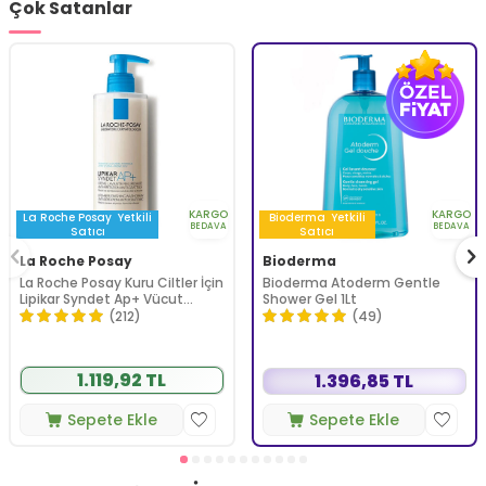
Çok Satanlar
KARGO
KARGO
La Roche Posay
Yetkili
Bioderma
Yetkili
BEDAVA
BEDAVA
Satıcı
Satıcı
La Roche Posay
Bioderma
La Roche Posay Kuru Ciltler İçin
Bioderma Atoderm Gentle
Lipikar Syndet Ap+ Vücut
Shower Gel 1Lt
Yıkama Jeli 400 ml
(212)
(49)
1.119,92 TL
1.396,85 TL
Sepete Ekle
Sepete Ekle