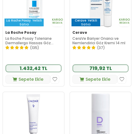
KARGO
KARGO
La Roche Posay
Yetkili
Cerave
Yetkili
BEDAVA
BEDAVA
Satıcı
Satıcı
La Roche Posay
Cerave
La Roche Posay Toleriane
CeraVe Bariyer Onarıcı ve
Dermallergo Hassas Göz
Nemlendirici Göz Kremi 14 ml
Çevresi Nemlendirici Bakım
(135)
(37)
Kremi 20 ml
1.432,42 TL
719,92 TL
Sepete Ekle
Sepete Ekle