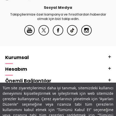
Sosyal Medya
Takipçilerimize özel kampanya ve fırsatlardan haberdar
olmak için bizi takip edin.
Kurumsal
Hesabım
Önemli Bağlantılar
Tüm site ziyaretçilerimizi daha iyi tanımak, sitemizdeki kullanıcı
Adres & İletişim
deneyimini kişiselleştirmek ve iyileştirmek için web sitemizde
çerezler kullanıyoruz. Çerez ayarlarınızı yönetmek için “Ayarları
Uygulamalarımız
Düzenle” seçeneğine veya rızanıza tabi tüm çerezlerin
kullanımını kabul etmek için “Tümünü Kabul Et” seçeneğine
veya rızanıza tabi tüm çerezleri reddetmek için “Tümünü