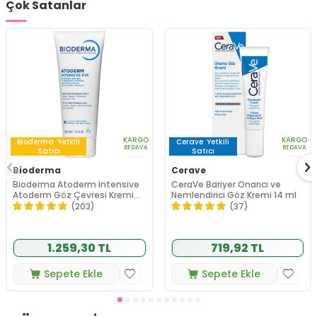
Çok Satanlar
KARGO
KARGO
Bioderma
Yetkili
Cerave
Yetkili
BEDAVA
BEDAVA
Satıcı
Satıcı
Bioderma
Cerave
Bioderma Atoderm Intensive
CeraVe Bariyer Onarıcı ve
Atoderm Göz Çevresi Kremi
Nemlendirici Göz Kremi 14 ml
ve Temizleyici 100 ml
(203)
(37)
1.259,30 TL
719,92 TL
Sepete Ekle
Sepete Ekle