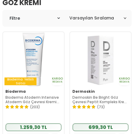
GÖZ KREMI
Filtre
KARGO
KARGO
Bioderma
Yetkili
BEDAVA
BEDAVA
Satıcı
Bioderma
Dermoskin
Bioderma Atoderm Intensive
Dermoskin Be Bright Göz
Atoderm Göz Çevresi Kremi
Çevresi Peptit Kompleks Krem
ve Temizleyici 100 ml
15 ml
(203)
(73)
1.259,30 TL
699,30 TL