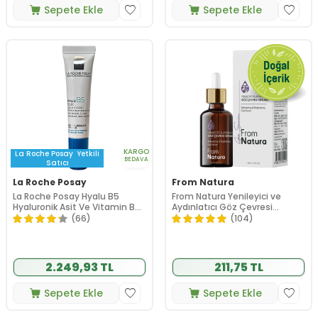
Sepete Ekle
Sepete Ekle
KARGO
La Roche Posay
Yetkili
BEDAVA
Satıcı
La Roche Posay
From Natura
La Roche Posay Hyalu B5
From Natura Yenileyici ve
Hyaluronik Asit Ve Vitamin B5
Aydınlatıcı Göz Çevresi
İçeren Göz Çevresi Bakım
Serumu 18 ml
(66)
(104)
Kremi 15 ml
2.249,93 TL
211,75 TL
Sepete Ekle
Sepete Ekle