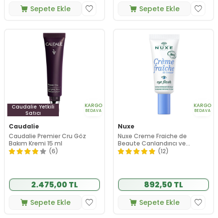
Sepete Ekle
Sepete Ekle
KARGO
KARGO
Caudalie
Yetkili
BEDAVA
BEDAVA
Satıcı
Caudalie
Nuxe
Caudalie Premier Cru Göz
Nuxe Creme Fraiche de
Bakım Kremi 15 ml
Beaute Canlandırıcı ve
Nemlendirici Göz Çevresi
(6)
(12)
Bakım Kremi 15 ml
2.475,00 TL
892,50 TL
Sepete Ekle
Sepete Ekle