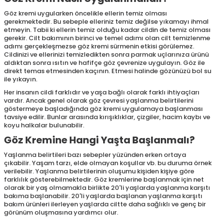
Göz kremi uygularken öncelikle ellerin temiz olması
gerekmektedir. Bu sebeple elleriniz temiz değilse yıkamayı ihmal
etmeyin. Tabii ki ellerin temiz olduğu kadar cildin de temiz olması
gerekir. Cilt bakımının birinci ve temel adımı olan cilt temizlenme
adımı gerçekleşmezse göz kremi sürmenin etkisi görülemez.
Cildinizi ve ellerinizi temizledikten sonra parmak uçlarınıza ürünü
aldıktan sonra ısıtın ve hafifçe göz çevrenize uygulayın. Göz ile
direkt temas etmesinden kaçının. Etmesi halinde gözünüzü bol su
ile yıkayın.
Her insanın cildi farklıdır ve yaşa bağlı olarak farklı ihtiyaçları
vardır. Ancak genel olarak göz çevresi yaşlanma belirtilerini
göstermeye başladığında göz kremi uygulamaya başlanması
tavsiye edilir. Bunlar arasında kırışıklıklar, çizgiler, hacim kaybı ve
koyu halkalar bulunabilir.
Göz Kremine Hangi Yaşta Başlanmalı?
Yaşlanma belirtileri bazı sebepler yüzünden erken ortaya
çıkabilir. Yaşam tarzı, elde olmayan koşullar vb. bu duruma örnek
verilebilir. Yaşlanma belirtilerinin oluşumu kişiden kişiye göre
farklılık gösterebilmektedir. Göz kremlerine başlanmak için net
olarak bir yaş olmamakla birlikte 20'li yaşlarda yaşlanma karşıtı
bakıma başlanabilir. 20'li yaşlarda başlanan yaşlanma karşıtı
bakım ürünleri ilerleyen yaşlarda ciltte daha sağlıklı ve genç bir
görünüm oluşmasına yardımcı olur.