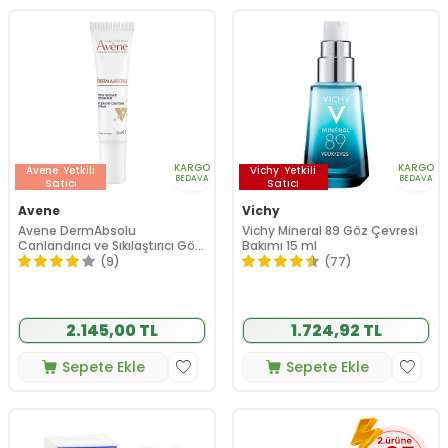
KARGO
KARGO
Avene
Yetkili
Vichy
Yetkili
BEDAVA
BEDAVA
Satıcı
Satıcı
Avene
Vichy
Avene DermAbsolu
Vichy Mineral 89 Göz Çevresi
Canlandırıcı ve Sıkılaştırıcı Göz
Bakımı 15 ml
Bakım Kremi 15 ml
(9)
(77)
2.145,00 TL
1.724,92 TL
Sepete Ekle
Sepete Ekle