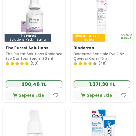
KARGO
The Purest
Bioderma
Yetkili
BEDAVA
Solutions
Yetkili Satıcı
Satıcı
The Purest Solutions
Bioderma
The Purest Solutions Radiance
Bioderma Sensibio Eye Göz
Eye Contour Serum 30 ml
Çevresi Kremi 15 ml
(50)
(48)
290,46 TL
1.371,30 TL
Sepete Ekle
Sepete Ekle