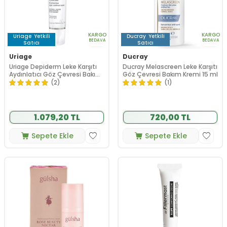
KARGO
KARGO
Uriage
Yetkili
Ducray
Yetkili
BEDAVA
BEDAVA
Satıcı
Satıcı
Uriage
Ducray
Uriage Depiderm Leke Karşıtı
Ducray Melascreen Leke Karşıtı
Aydınlatıcı Göz Çevresi Bakım
Göz Çevresi Bakım Kremi 15 ml
Kremi 15 ml
(2)
(1)
1.079,20 TL
720,00 TL
Sepete Ekle
Sepete Ekle