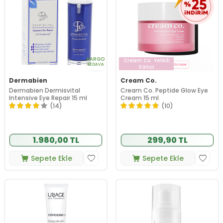
KARGO
Cream Co.
Yetkili
BEDAVA
Satıcı
Dermabien
Cream Co.
Dermabien Dermisvital
Cream Co. Peptide Glow Eye
Intensive Eye Repair 15 ml
Cream 15 ml
(14)
(10)
1.980,00 TL
299,90 TL
Sepete Ekle
Sepete Ekle