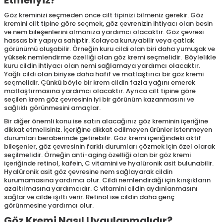
Etmeliyiz?
Göz kreminizi seçmeden önce cilt tipinizi bilmeniz gerekir. Göz
kremini cilt tipine göre seçmek, göz çevrenizin ihtiyacı olan besin
ve nem bileşenlerini almanıza yardımcı olacaktır. Göz çevresi
hassas bir yapıya sahiptir. Kolayca kuruyabilir veya çatlak
görünümü oluşabilir. Örneğin kuru cildi olan biri daha yumuşak ve
yüksek nemlendirme özelliği olan göz kremi seçmelidir. Böylelikle
kuru cildin ihtiyacı olan nemi sağlamaya yardımcı olacaktır.
Yağlı cildi olan biriyse daha hafif ve matlaştırıcı bir göz kremi
seçmelidir. Çünkü böyle bir krem cildin fazla yağını emerek
matlaştırmasına yardımcı olacaktır. Ayrıca cilt tipine göre
seçilen krem göz çevresinin iyi bir görünüm kazanmasını ve
sağlıklı görünmesini amaçlar.
Bir diğer önemli konu ise satın alacağınız göz kreminin içeriğine
dikkat etmelisiniz. İçeriğine dikkat edilmeyen ürünler istenmeyen
durumları beraberinde getirebilir. Göz kremi içeriğindeki aktif
bileşenler, göz çevresinin farklı durumları çözmek için özel olarak
seçilmelidir. Örneğin anti-aging özelliği olan bir göz kremi
içeriğinde retinol, kafein, C vitamini ve hyalüronik asit bulunabilir.
Hyalüronik asit göz çevresine nem sağlayarak cildin
kurumamasına yardımcı olur. Cildi nemlendirdiği için kırışıkların
azaltılmasına yardımcıdır. C vitamini cildin aydınlanmasını
sağlar ve cilde ışıltı verir. Retinol ise cildin daha genç
görünmesine yardımcı olur.
Göz Kremi Nasıl Uygulanmalıdır?