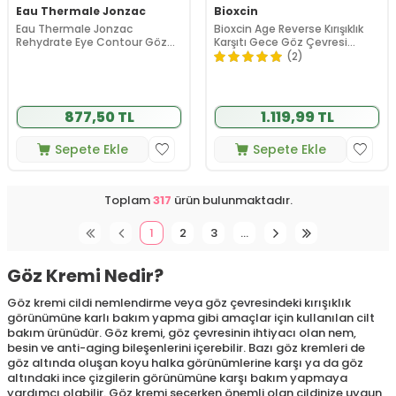
Eau Thermale Jonzac
Bioxcin
Eau Thermale Jonzac
Bioxcin Age Reverse Kırışıklık
Rehydrate Eye Contour Göz
Karşıtı Gece Göz Çevresi
Çevresi Bakım Kremi 15 ml
Kremi 15 ml
(2)
877,50 TL
1.119,99 TL
Sepete Ekle
Sepete Ekle
Toplam
317
ürün bulunmaktadır.
1
2
3
…
Göz Kremi Nedir?
Göz kremi cildi nemlendirme veya göz çevresindeki kırışıklık
görünümüne karlı bakım yapma gibi amaçlar için kullanılan cilt
bakım ürünüdür. Göz kremi, göz çevresinin ihtiyacı olan nem,
besin ve anti-aging bileşenlerini içerebilir. Bazı göz kremleri de
göz altında oluşan koyu halka görünümlerine karşı ya da göz
altındaki ince çizgilerin görünümüne karşı bakım yapmaya
yardımcı olabilir. Göz kremi seçerken önemli olan cildinize uygun