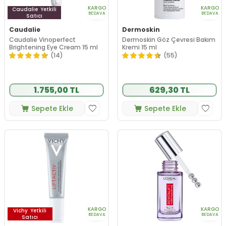
KARGO
KARGO
Caudalie
Yetkili
BEDAVA
BEDAVA
Satıcı
Caudalie
Dermoskin
Caudalie Vinoperfect
Dermoskin Göz Çevresi Bakım
Brightening Eye Cream 15 ml
Kremi 15 ml
(14)
(55)
1.755,00 TL
629,30 TL
Sepete Ekle
Sepete Ekle
KARGO
KARGO
Vichy
Yetkili
BEDAVA
BEDAVA
Satıcı