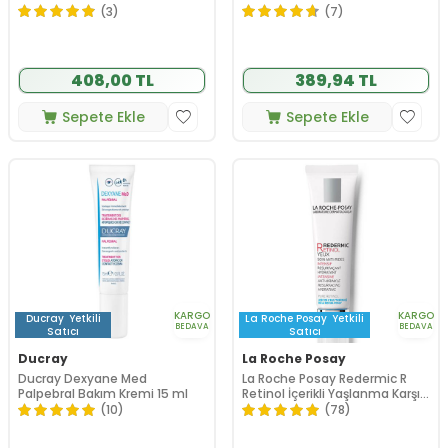
(3)
(7)
408,00 TL
389,94 TL
Sepete Ekle
Sepete Ekle
KARGO
KARGO
Ducray
Yetkili
La Roche Posay
Yetkili
BEDAVA
BEDAVA
Satıcı
Satıcı
Ducray
La Roche Posay
Ducray Dexyane Med
La Roche Posay Redermic R
Palpebral Bakım Kremi 15 ml
Retinol İçerikli Yaşlanma Karşıtı
Göz Çevresi Bakım Kremi 15 ml
(10)
(78)