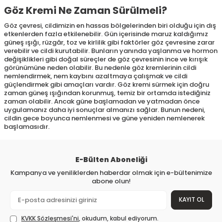
Göz Kremi Ne Zaman Sürülmeli?
Göz çevresi, cildimizin en hassas bölgelerinden biri olduğu için dış
etkenlerden fazla etkilenebilir. Gün içerisinde maruz kaldığımız
güneş ışığı, rüzgâr, toz ve kirlilik gibi faktörler göz çevresine zarar
verebilir ve cildi kurutabilir. Bunların yanında yaşlanma ve hormon
değişiklikleri gibi doğal süreçler de göz çevresinin ince ve kırışık
görünümüne neden olabilir. Bu nedenle göz kremlerinin cildi
nemlendirmek, nem kaybını azaltmaya çalışmak ve cildi
güçlendirmek gibi amaçları vardır. Göz kremi sürmek için doğru
zaman güneş ışığından korunmuş, temiz bir ortamda istediğiniz
zaman olabilir. Ancak güne başlamadan ve yatmadan önce
uygulamanız daha iyi sonuçlar almanızı sağlar. Bunun nedeni,
cildin gece boyunca nemlenmesi ve güne yeniden nemlenerek
başlamasıdır.
E-Bülten Aboneliği
Kampanya ve yeniliklerden haberdar olmak için e-bültenimize
abone olun!
KAYIT OL
KVKK Sözleşmesi'ni
, okudum, kabul ediyorum.