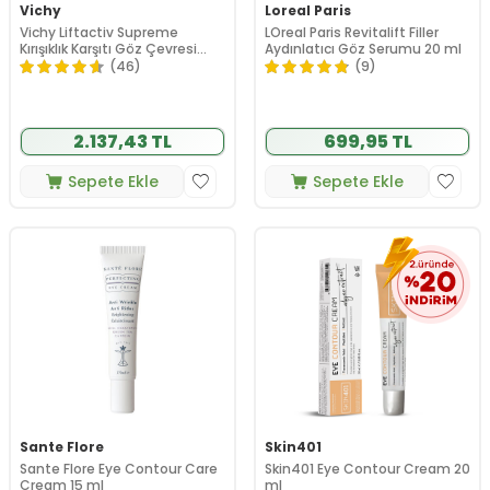
Vichy
Loreal Paris
Vichy Liftactiv Supreme
LOreal Paris Revitalift Filler
Kırışıklık Karşıtı Göz Çevresi
Aydınlatıcı Göz Serumu 20 ml
Kremi 15ml
(46)
(9)
2.137,43 TL
699,95 TL
Sepete Ekle
Sepete Ekle
Sante Flore
Skin401
Sante Flore Eye Contour Care
Skin401 Eye Contour Cream 20
Cream 15 ml
ml