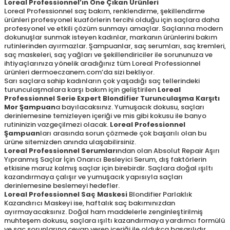
Loreal Professionnel’ın Öne Çıkan Ürünleri
Loreal Professionnel saç bakım, renklendirme, şekillendirme
ürünleri profesyonel kuaförlerin tercihi olduğu için saçlara daha
profesyonel ve etkili çözüm sunmayı amaçlar. Saçlarına modern
dokunuşlar sunmak isteyen kadınlar, markanın ürünlerini bakım
rutinlerinden ayırmazlar. Şampuanlar, saç serumları, saç kremleri,
saç maskeleri, saç yağları ve şekillendiriciler ile sorununuza ve
ihtiyaçlarınıza yönelik aradığınız tüm Loreal Professionnel
ürünleri dermoeczanem.com’da sizi bekliyor.
Sarı saçlara sahip kadınların çok yaşadığı saç tellerindeki
turunculaşmalara karşı bakım için geliştirilen
Loreal
Professionnel Serie Expert Blondifier Turunculaşma Karşıtı
Mor Şampuan
a bayılacaksınız. Yumuşacık dokusu, saçları
derinlemesine temizleyen içeriği ve mis gibi kokusu ile banyo
rutininizin vazgeçilmezi olacak.
Loreal Professionnel
Şampuan
ları arasında sorun çözmede çok başarılı olan bu
ürüne sitemizden anında ulaşabilirsiniz.
Loreal Professionnel Serumları
ndan olan Absolut Repair Aşırı
Yıpranmış Saçlar İçin Onarıcı Besleyici Serum, dış faktörlerin
etkisine maruz kalmış saçlar için birebirdir. Saçlara doğal ışıltı
kazandırmaya çalışır ve yumuşacık yapısıyla saçları
derinlemesine beslemeyi hedefler.
Loreal Professionnel Saç Maskesi
Blondifier Parlaklık
Kazandırıcı Maskeyi ise, haftalık saç bakımınızdan
ayırmayacaksınız. Doğal ham maddelerle zenginleştirilmiş
muhteşem dokusu, saçlara ışıltı kazandırmaya yardımcı formülü
ve saç sorunlarına cevap veren içeriği ile oldukça başarılıdır.