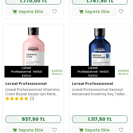
1.770,00 TL
1.747,50 TL
Sepete Ekle
Sepete Ekle
Loreal
Loreal
KARGO
KARGO
Professionnel
Yetkili
Professionnel
Yetkili
BEDAVA
BEDAVA
Satıcı
Satıcı
Loreal Professionnel
Loreal Professionnel
Loreal Professionnel Vitamino
Loreal Professionnel Serioxyl
Color Boyalı Saçlar için Renk
Advanced İncelmiş Saç Telleri
Koruyucu Şampuan 300 ml
için Yoğunluk Kazandıran
(1)
Şampuan 300 ml
937,50 TL
1.117,50 TL
Sepete Ekle
Sepete Ekle