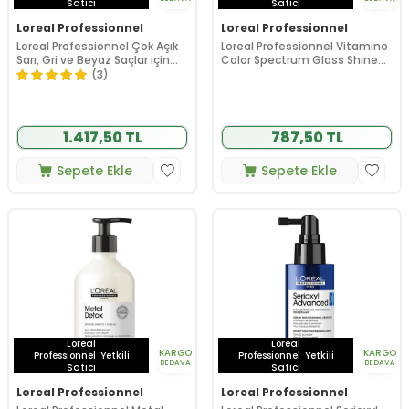
Satıcı
Satıcı
Loreal Professionnel
Loreal Professionnel
Loreal Professionnel Çok Açık
Loreal Professionnel Vitamino
Sarı, Gri ve Beyaz Saçlar için
Color Spectrum Glass Shine
Renk Dengeleyici Mor
Serum 30 ml
(3)
Şampuan 500 ml
1.417,50 TL
787,50 TL
Sepete Ekle
Sepete Ekle
Loreal
Loreal
KARGO
KARGO
Professionnel
Yetkili
Professionnel
Yetkili
BEDAVA
BEDAVA
Satıcı
Satıcı
Loreal Professionnel
Loreal Professionnel