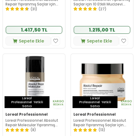
Repair Yıpranmış Saçlar için
Saçlar için 10 Etkili Mucizevi
Bariyer Onarıcı Şampuan 500
Bakım Yağı 90 ml
(31)
(27)
ml
1.417,50 TL
1.215,00 TL
Sepete Ekle
Sepete Ekle
Loreal
Loreal
KARGO
KARGO
Professionnel
Yetkili
Professionnel
Yetkili
BEDAVA
BEDAVA
Satıcı
Satıcı
Loreal Professionnel
Loreal Professionnel
Loreal Professionnel Absolut
Loreal Professionnel Absolut
Repair Molecular Yıpranmış
Repair Yıpranmış Saçlar için
Saçlar İçin Maske 100 ml
Maske 250 ml
(8)
(13)