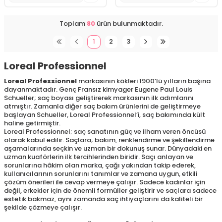
Toplam
80
ürün bulunmaktadır.
1
2
3
Loreal Professionnel
Loreal Professionnel
markasının kökleri 1900’lü yılların başına
dayanmaktadır. Genç Fransız kimyager Eugene Paul Louis
Schueller; saç boyası geliştirerek markasının ilk adımlarını
atmıştır. Zamanla diğer saç bakım ürünlerini de geliştirmeye
başlayan Schueller, Loreal Professionnel’i, saç bakımında kült
haline getirmiştir.
Loreal Professionnel; saç sanatının güç ve ilham veren öncüsü
olarak kabul edilir. Saçlara; bakım, renklendirme ve şekillendirme
aşamalarında seçkin ve uzman bir dokunuş sunar. Dünyadaki en
uzman kuaförlerin ilk tercihlerinden biridir. Saçı anlayan ve
sorunlarına hâkim olan marka, çağı yakından takip ederek,
kullanıcılarının sorunlarını tanımlar ve zamana uygun, etkili
çözüm önerileri ile cevap vermeye çalışır. Sadece kadınlar için
değil, erkekler için de önemli formüller geliştirir ve saçlara sadece
estetik bakmaz, aynı zamanda saç ihtiyaçlarını da kaliteli bir
şekilde çözmeye çalışır.