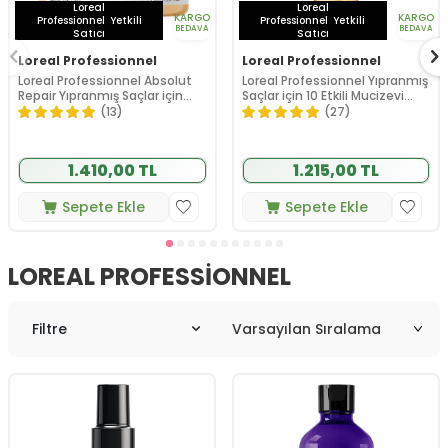
Loreal
Loreal
KARGO
KARGO
Professionnel
Yetkili
Professionnel
Yetkili
BEDAVA
BEDAVA
Satıcı
Satıcı
Loreal Professionnel
Loreal Professionnel
Loreal Professionnel Absolut
Loreal Professionnel Yıpranmış
Repair Yıpranmış Saçlar için
Saçlar için 10 Etkili Mucizevi
Maske 250 ml
Bakım Yağı 90 ml
(13)
(27)
1.410,00 TL
1.215,00 TL
Sepete Ekle
Sepete Ekle
LOREAL PROFESSIONNEL
Filtre