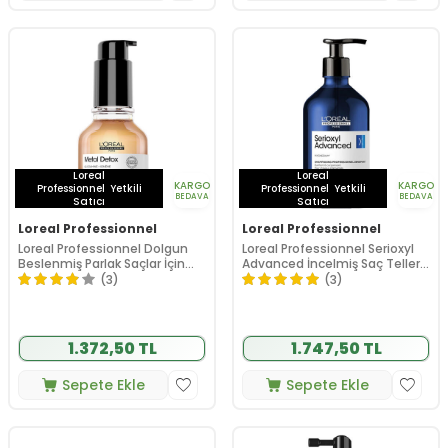
Loreal
Loreal
KARGO
KARGO
Professionnel
Yetkili
Professionnel
Yetkili
BEDAVA
BEDAVA
Satıcı
Satıcı
Loreal Professionnel
Loreal Professionnel
Loreal Professionnel Dolgun
Loreal Professionnel Serioxyl
Beslenmiş Parlak Saçlar İçin
Advanced İncelmiş Saç Telleri
Metal Detox Oil Konsantre Yağ
için Yoğunluk Kazandıran
(3)
(3)
50 ml
Şampuan 500 ml
1.372,50 TL
1.747,50 TL
Sepete Ekle
Sepete Ekle