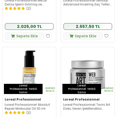
Loreal Professionnel Metal
Loreal Professionnel Serioxyl
Detox İşlem Görmüş ve
Advanced İncelmiş Saç Telleri
Yıpranmış Saçlar İçin Arındırıcı
için Yoğunluk Kazandıran
(2)
Şampuan 500 ml
Serum 90 ml
2.025,00 TL
2.557,50 TL
Sepete Ekle
Sepete Ekle
Loreal
Loreal
KARGO
KARGO
Professionnel
Yetkili
Professionnel
Yetkili
BEDAVA
BEDAVA
Satıcı
Satıcı
Loreal Professionnel
Loreal Professionnel
Loreal Professionnel Absolut
Loreal Professionnel Tecni Art
Repair Molecular Oil 30 ml
Doku Veren Şekillendirici
Macun 150 ml
(3)