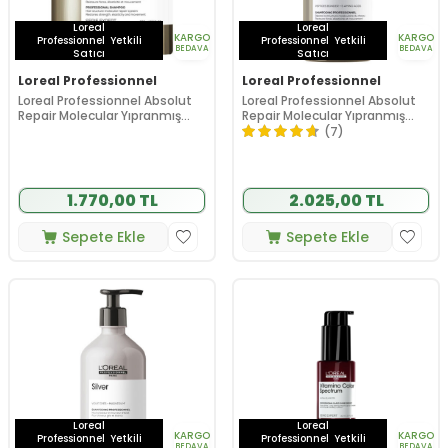
Loreal
Loreal
KARGO
KARGO
Professionnel
Yetkili
Professionnel
Yetkili
BEDAVA
BEDAVA
Satıcı
Satıcı
Loreal Professionnel
Loreal Professionnel
Loreal Professionnel Absolut
Loreal Professionnel Absolut
Repair Molecular Yıpranmış
Repair Molecular Yıpranmış
Saçlar İçin Şampuan 500 ml
Saçlar İçin Şampuan 500 ml
(7)
Refill
1.770,00 TL
2.025,00 TL
Sepete Ekle
Sepete Ekle
Loreal
Loreal
KARGO
KARGO
Professionnel
Yetkili
Professionnel
Yetkili
BEDAVA
BEDAVA