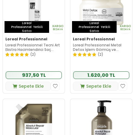
Loreal
Loreal
KARGO
KARGO
Professionnel
Yetkili
Professionnel
Yetkili
BEDAVA
BEDAVA
Satıcı
Satıcı
Loreal Professionnel
Loreal Professionnel
Loreal Professionnel Tecni Art
Loreal Professionnel Metal
Ekstra Hacimlendirici Saç
Detox İşlem Görmüş ve
Köpüğü 250 ml
Yıpranmış Saçlar İçin Metal
(2)
(2)
Karşıtı Koruyucu Maske 250 ml
937,50 TL
1.620,00 TL
Sepete Ekle
Sepete Ekle