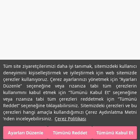
Tüm site ziyaretçilerimizi daha iyi tanımak, sitemizdeki kullanıcı
deneyimini kişiselleştirmek ve iyileştirmek için web sitemizde
Kurumsal
çerezler kullanıyoruz. Çerez ayarlarınızı yönetmek için “Ayarları
Düzenle” seçeneğine veya rızanıza tabi tüm çerezlerin
Hesabım
kullanımını kabul etmek için “Tümünü Kabul Et” seçeneğine
veya rızanıza tabi tüm çerezleri reddetmek için “Tümünü
Önemli Bağlantılar
Reddet” seçeneğine tıklayabilirsiniz. Sitemizdeki çerezleri ve bu
çerezleri hangi amaçla kullandığımızı Çerez Aydınlatma Metni
Adres & İletişim
’nden inceleyebilirsiniz.
Çerez Politikası
Ayarları Düzenle
Tümünü Reddet
Tümünü Kabul Et