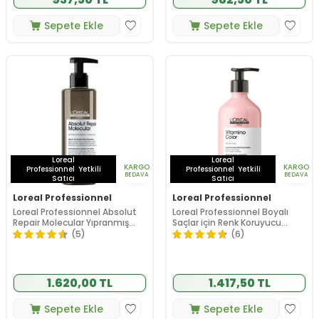
Sepete Ekle
Sepete Ekle
Loreal
Loreal
KARGO
KARGO
Professionnel
Yetkili
Professionnel
Yetkili
BEDAVA
BEDAVA
Satıcı
Satıcı
Loreal Professionnel
Loreal Professionnel
Loreal Professionnel Absolut
Loreal Professionnel Boyalı
Repair Molecular Yıpranmış
Saçlar için Renk Koruyucu
Saçlar İçin Serum 250 ml
Şampuan 500 ml
(5)
(6)
1.620,00 TL
1.417,50 TL
Sepete Ekle
Sepete Ekle