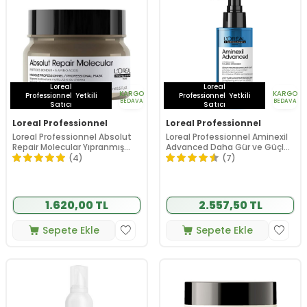
Loreal
Loreal
KARGO
KARGO
Professionnel
Yetkili
Professionnel
Yetkili
BEDAVA
BEDAVA
Satıcı
Satıcı
Loreal Professionnel
Loreal Professionnel
Loreal Professionnel Absolut
Loreal Professionnel Aminexil
Repair Molecular Yıpranmış
Advanced Daha Gür ve Güçlü
Saçlar İçin Maske 250 ml
Saçlar için Dökülme Karşıtı
(4)
(7)
Güçlendirici Aktivatör Serum
90 ml
1.620,00 TL
2.557,50 TL
Sepete Ekle
Sepete Ekle