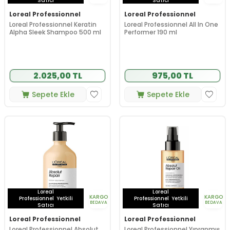
Satıcı
Satıcı
Loreal Professionnel
Loreal Professionnel
Loreal Professionnel Keratin
Loreal Professionnel All In One
Alpha Sleek Shampoo 500 ml
Performer 190 ml
2.025,00 TL
975,00 TL
Sepete Ekle
Sepete Ekle
Loreal
Loreal
KARGO
KARGO
Professionnel
Yetkili
Professionnel
Yetkili
BEDAVA
BEDAVA
Satıcı
Satıcı
Loreal Professionnel
Loreal Professionnel
Loreal Professionnel Absolut
Loreal Professionnel Yıpranmış