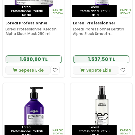
Loreal
Loreal
KARGO
KARGO
Professionnel
Yetkili
Professionnel
Yetkili
BEDAVA
BEDAVA
Satıcı
Satıcı
Loreal Professionnel
Loreal Professionnel
Loreal Professionnel Keratin
Loreal Professionnel Keratin
Alpha Sleek Mask 250 ml
Alpha Sleek Smooth
Transformer 200 ml
1.620,00 TL
1.537,50 TL
Sepete Ekle
Sepete Ekle
Loreal
Loreal
KARGO
KARGO
Professionnel
Yetkili
Professionnel
Yetkili
BEDAVA
BEDAVA