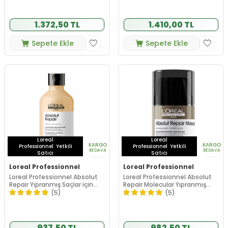
1.372,50 TL
1.410,00 TL
Sepete Ekle
Sepete Ekle
Loreal
Loreal
KARGO
KARGO
Professionnel
Yetkili
Professionnel
Yetkili
BEDAVA
BEDAVA
Satıcı
Satıcı
Loreal Professionnel
Loreal Professionnel
Loreal Professionnel Absolut
Loreal Professionnel Absolut
Repair Yıpranmış Saçlar için
Repair Molecular Yıpranmış
Şampuan 300 ml
Saçlar İçin Maske 50 ml
(5)
(5)
937,50 TL
982,50 TL