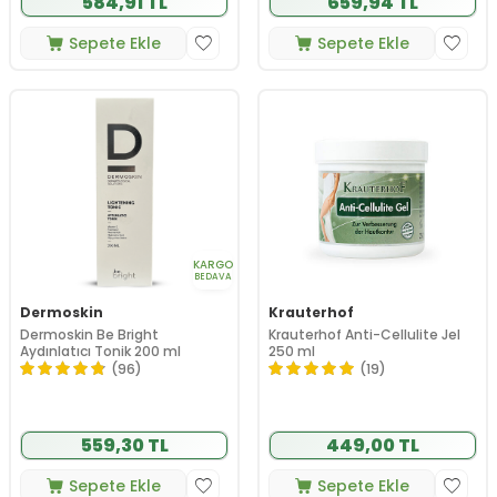
584,91 TL
659,94 TL
Sepete Ekle
Sepete Ekle
KARGO
BEDAVA
Dermoskin
Krauterhof
Dermoskin Be Bright
Krauterhof Anti-Cellulite Jel
Aydınlatıcı Tonik 200 ml
250 ml
(96)
(19)
559,30 TL
449,00 TL
Sepete Ekle
Sepete Ekle