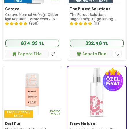
Satıcı
Solutions
Yetkili Satıcı
Cerave
The Purest Solutions
CeraVe Normal Ve Yağlı Ciltler
The Purest Solutions
İçin Köpüren Temizleyici 236
Brightening + Lightening
ml
Vitamin C Serum 30 ml
(359)
(118)
674,93 TL
332,46 TL
Sepete Ekle
Sepete Ekle
KARGO
Etat Pur
Yetkili
BEDAVA
Satıcı
Etat Pur
From Natura