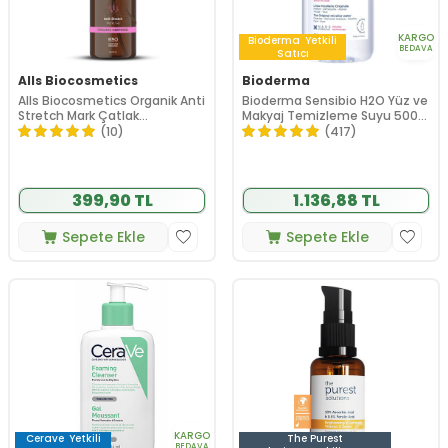
KARGO
Bioderma
Yetkili
BEDAVA
Satıcı
Alls Biocosmetics
Bioderma
Alls Biocosmetics Organik Anti
Bioderma Sensibio H2O Yüz ve
Stretch Mark Çatlak
Makyaj Temizleme Suyu 500
Önlemeye Yardımcı Jel 350 ml
ml
(10)
(417)
399,90 TL
1.136,88 TL
Sepete Ekle
Sepete Ekle
KARGO
Cerave
Yetkili
The Purest
BEDAVA