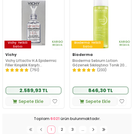
KARGO
KARGO
Vichy
Yetkili
Bioderma
Yetkili
BEDAVA
BEDAVA
Satıcı
Satıcı
Vichy
Bioderma
Vichy Liftactiv H.A Epidermic
Bioderma Sebium Lotion
Filler Kırışıklık Karşıtı
Gözenek Sıkılaştırıcı Tonik 200
Dolgunlaştırıcı Serum 30 ml
ml
(751)
(233)
2.589,93 TL
846,30 TL
Sepete Ekle
Sepete Ekle
Toplam
6021
ürün bulunmaktadır.
1
2
3
…