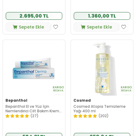
2.695,00 TL
1.360,00 TL
Sepete Ekle
Sepete Ekle
KARGO
KARGO
BEDAVA
BEDAVA
Bepanthol
Cosmed
Bepanthol El ve Yüz İçin
Cosmed Atopia Temizleme
Nemlendirici Cilt Bakım Kremi
Yağı 400 ml
100 gr
(27)
(202)