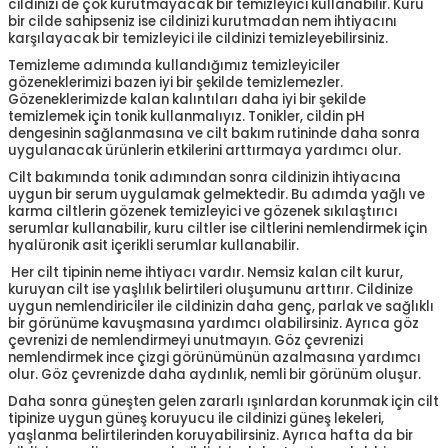
cildinizi de çok kurutmayacak bir temizleyici kullanabilir. Kuru
bir cilde sahipseniz ise cildinizi kurutmadan nem ihtiyacını
karşılayacak bir temizleyici ile cildinizi temizleyebilirsiniz.
Temizleme adımında kullandığımız temizleyiciler
gözeneklerimizi bazen iyi bir şekilde temizlemezler.
Gözeneklerimizde kalan kalıntıları daha iyi bir şekilde
temizlemek için tonik kullanmalıyız. Tonikler, cildin pH
dengesinin sağlanmasına ve cilt bakım rutininde daha sonra
uygulanacak ürünlerin etkilerini arttırmaya yardımcı olur.
Cilt bakımında tonik adımından sonra cildinizin ihtiyacına
uygun bir serum uygulamak gelmektedir. Bu adımda yağlı ve
karma ciltlerin gözenek temizleyici ve gözenek sıkılaştırıcı
serumlar kullanabilir, kuru ciltler ise ciltlerini nemlendirmek için
hyalüronik asit içerikli serumlar kullanabilir.
Her cilt tipinin neme ihtiyacı vardır. Nemsiz kalan cilt kurur,
kuruyan cilt ise yaşlılık belirtileri oluşumunu arttırır. Cildinize
uygun nemlendiriciler ile cildinizin daha genç, parlak ve sağlıklı
bir görünüme kavuşmasına yardımcı olabilirsiniz. Ayrıca göz
çevrenizi de nemlendirmeyi unutmayın. Göz çevrenizi
nemlendirmek ince çizgi görünümünün azalmasına yardımcı
olur. Göz çevrenizde daha aydınlık, nemli bir görünüm oluşur.
Daha sonra güneşten gelen zararlı ışınlardan korunmak için cilt
tipinize uygun güneş koruyucu ile cildinizi güneş lekeleri,
yaşlanma belirtilerinden koruyabilirsiniz. Ayrıca hafta da bir