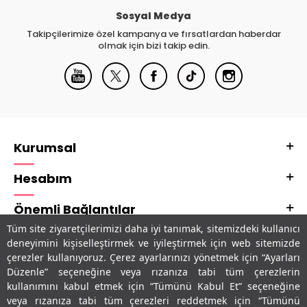
Sosyal Medya
Takipçilerimize özel kampanya ve fırsatlardan haberdar
olmak için bizi takip edin.
Kurumsal
Hesabım
Önemli Bağlantılar
Tüm site ziyaretçilerimizi daha iyi tanımak, sitemizdeki kullanıcı
Adres & İletişim
deneyimini kişiselleştirmek ve iyileştirmek için web sitemizde
çerezler kullanıyoruz. Çerez ayarlarınızı yönetmek için “Ayarları
Uygulamalarımız
Düzenle” seçeneğine veya rızanıza tabi tüm çerezlerin
kullanımını kabul etmek için “Tümünü Kabul Et” seçeneğine
veya rızanıza tabi tüm çerezleri reddetmek için “Tümünü