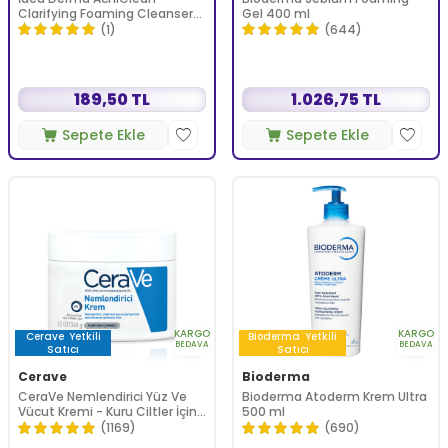
Clarifying Foaming Cleanser
Gel 400 ml
200 ml
(1)
(644)
189,50 TL
1.026,75 TL
Sepete Ekle
Sepete Ekle
KARGO
KARGO
Cerave
Yetkili
Bioderma
Yetkili
BEDAVA
BEDAVA
Satıcı
Satıcı
Cerave
Bioderma
CeraVe Nemlendirici Yüz Ve
Bioderma Atoderm Krem Ultra
Vücut Kremi - Kuru Ciltler İçin
500 ml
Seramid Ve Hyalüronik Asit
(1169)
(690)
İçerikli 340 gr