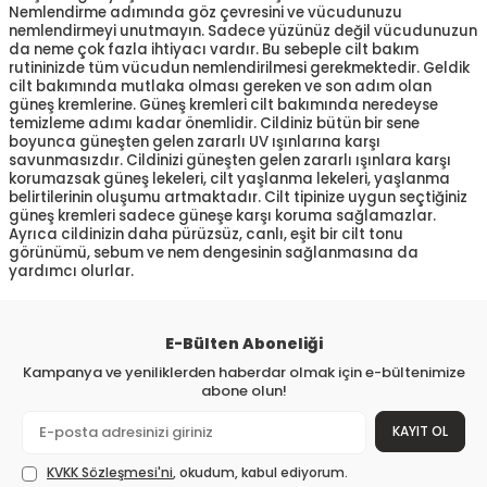
Nemlendirme adımında göz çevresini ve vücudunuzu
nemlendirmeyi unutmayın. Sadece yüzünüz değil vücudunuzun
da neme çok fazla ihtiyacı vardır. Bu sebeple cilt bakım
rutininizde tüm vücudun nemlendirilmesi gerekmektedir. Geldik
cilt bakımında mutlaka olması gereken ve son adım olan
güneş kremlerine. Güneş kremleri cilt bakımında neredeyse
temizleme adımı kadar önemlidir. Cildiniz bütün bir sene
boyunca güneşten gelen zararlı UV ışınlarına karşı
savunmasızdır. Cildinizi güneşten gelen zararlı ışınlara karşı
korumazsak güneş lekeleri, cilt yaşlanma lekeleri, yaşlanma
belirtilerinin oluşumu artmaktadır. Cilt tipinize uygun seçtiğiniz
güneş kremleri sadece güneşe karşı koruma sağlamazlar.
Ayrıca cildinizin daha pürüzsüz, canlı, eşit bir cilt tonu
görünümü, sebum ve nem dengesinin sağlanmasına da
yardımcı olurlar.
E-Bülten Aboneliği
Kampanya ve yeniliklerden haberdar olmak için e-bültenimize
abone olun!
KAYIT OL
KVKK Sözleşmesi'ni
, okudum, kabul ediyorum.