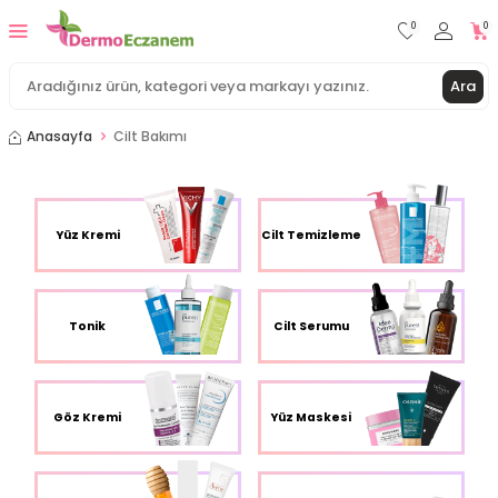
0
0
Ara
Anasayfa
Cilt Bakımı
Yüz Kremi
Cilt Temizleme
Tonik
Cilt Serumu
Göz Kremi
Yüz Maskesi