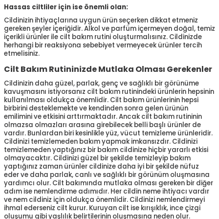
Hassas ciltliler için ise önemli olan:
Cildinizin ihtiyaçlarına uygun ürün seçerken dikkat etmeniz
gereken şeyler içeriğidir. Alkol ve parfüm içermeyen doğal, temiz
içerikli ürünler ile cilt bakım rutini oluşturmalısınız. Cildinizde
herhangi bir reaksiyona sebebiyet vermeyecek ürünler tercih
etmelisiniz.
Cilt Bakım Rutininizde Mutlaka Olması Gerekenler
Cildinizin daha güzel, parlak, genç ve sağlıklı bir görünüme
kavuşmasını istiyorsanız cilt bakım rutinindeki ürünlerin hepsinin
kullanılması oldukça önemlidir. Cilt bakım ürünlerinin hepsi
birbirini desteklemekte ve kendinden sonra gelen ürünün
emilimini ve etkisini arttırmaktadır. Ancak cilt bakım rutininin
olmazsa olmazları arasına girebilecek belli başlı ürünler de
vardır. Bunlardan biri kesinlikle yüz, vücut temizleme ürünleridir.
Cildinizi temizlemeden bakım yapmak imkansızdır. Cildinizi
temizlemeden yaptığınız bir bakım cildinize hiçbir yararlı etkisi
olmayacaktır. Cildinizi güzel bir şekilde temizleyip bakım
yaptığınız zaman ürünler cildinize daha iyi bir şekilde nüfuz
eder ve daha parlak, canlı ve sağlıklı bir görünüm oluşmasına
yardımcı olur. Cilt bakımında mutlaka olması gereken bir diğer
adım ise nemlendirme adımıdır. Her cildin neme ihtiyacı vardır
ve nem cildiniz için oldukça önemlidir. Cildinizi nemlendirmeyi
ihmal ederseniz cilt kurur. Kuruyan cilt ise kırışıklık, ince çizgi
oluşumu gibi yaşlılık belirtilerinin oluşmasına neden olur.