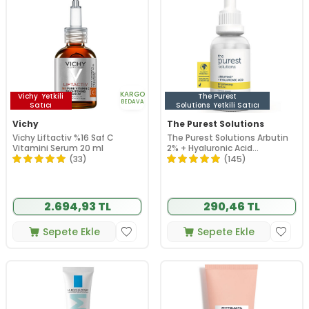
KARGO
Vichy
Yetkili
The Purest
BEDAVA
Satıcı
Solutions
Yetkili Satıcı
Vichy
The Purest Solutions
Vichy Liftactiv %16 Saf C
The Purest Solutions Arbutin
Vitamini Serum 20 ml
2% + Hyaluronic Acid
Brightening Serum 30 ml
(33)
(145)
2.694,93 TL
290,46 TL
Sepete Ekle
Sepete Ekle