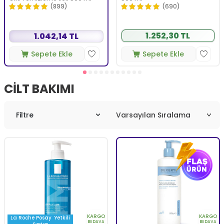
(899)
(690)
1.252,30 TL
1.042,14 TL
Sepete Ekle
Sepete Ekle
CILT BAKIMI
Filtre
KARGO
KARGO
La Roche Posay
Yetkili
BEDAVA
BEDAVA