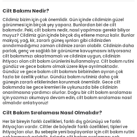
Cilt Bakımı Nedir?
Cildimiz bizim için çok önemlidir. Gün içinde cildimizin güzel
görünmesi için birçok şey yaparız. Bunlardan biri de cilt
bakımıdır. Peki, cilt bakımı nedir, nasıl yapılması gerekir biliyor
muyuz? Cildimiz gün içinde birçok dış etkene maruz kalır. Bunlar
makyaj, yağ, kir, zararlı güneş ışınları gibi cildinizden
arındırmadığımız zaman cildinize zararı olabilir. Cildinizin daha
parlak, genç ve sağlıklı bir görünüme kavuşmasını istiyorsanız
cilt bakımımızı aksatmamalı ve cildinize uygun, cildinizin
ihtiyacı olan cilt bakım ürünlerini kullanmalıyız. Cilt bakım rutini
gündüz ve gece bakımı olmak üzere ikiye ayrılmaktadır.
Gündüz ve gece bakım cilt bakımını birbirinden ayıran çok
fazla bir özellik yoktur. Gündüz bakım rutininiz daha çok
güneşin zararlı etkilerinden korunmak önemlidir. Gece cilt
bakımında ise gece kremleri ile uykunuzda bile cildinizin
onarılmasına yardımcı olurlar. Doğru bir cilt bakım sıralaması
için yazımızı okumaya devam edin, cilt bakım sıralaması nasıl
olmalıdır anlatıyoruz!
Cilt Bakım Sıralaması Nasıl Olmalıdır?
Her bir bireyin farklı özellikleri, farklı dış görünüşü ve farklı
ihtiyaçları vardır. Ciltler de böyledir farklı özellikleri, tipleri ve
ihtiyaçları olur. Bu sebeple yeni başlayanlar için cilt bakım rutini