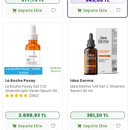
549,00 TL
Sepete Ekle
Sepete Ekle
KARGO
La Roche Posay
Yetkili
BEDAVA
Satıcı
La Roche Posay
İdea Derma
La Roche Posay Saf C12
İdea Derma %10 Saf C Vitamini
Vitamini Işıltı Veren Serum 30
Serum 30 ml
ml
(392)
2.699,93 TL
361,20 TL
Sepete Ekle
Sepete Ekle