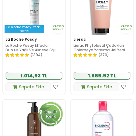
KARGO
KARGO
La Roche Posay
Yetkili
BEDAVA
BEDAVA
Satıcı
La Roche Posay
Lierac
La Roche Posay Effaclar
Lierac Phytolastil Çatlakları
Duo+M Yağlı Ve Akneye Eğilimli
Önlemeye Yardımcı Jel Yeni
Ciltler için Yüz Bakım Kremi 40
200 ml
(1394)
(370)
ml
1.014,93 TL
1.869,92 TL
Sepete Ekle
Sepete Ekle