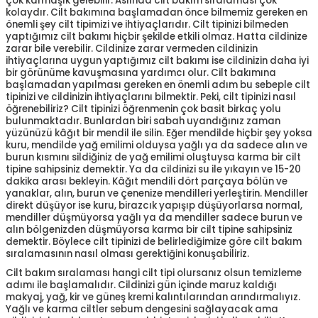
çok karmaşık gelebilir. Aslında cilt bakım sıralaması çok
kolaydır. Cilt bakımına başlamadan önce bilmemiz gereken en
önemli şey cilt tipimizi ve ihtiyaçlarıdır. Cilt tipinizi bilmeden
yaptığımız cilt bakımı hiçbir şekilde etkili olmaz. Hatta cildinize
zarar bile verebilir. Cildinize zarar vermeden cildinizin
ihtiyaçlarına uygun yaptığımız cilt bakımı ise cildinizin daha iyi
bir görünüme kavuşmasına yardımcı olur. Cilt bakımına
başlamadan yapılması gereken en önemli adım bu sebeple cilt
tipinizi ve cildinizin ihtiyaçlarını bilmektir. Peki, cilt tipinizi nasıl
öğrenebiliriz? Cilt tipinizi öğrenmenin çok basit birkaç yolu
bulunmaktadır. Bunlardan biri sabah uyandığınız zaman
yüzünüzü kâğıt bir mendil ile silin. Eğer mendilde hiçbir şey yoksa
kuru, mendilde yağ emilimi olduysa yağlı ya da sadece alın ve
burun kısmını sildiğiniz de yağ emilimi oluştuysa karma bir cilt
tipine sahipsiniz demektir. Ya da cildinizi su ile yıkayın ve 15-20
dakika arası bekleyin. Kâğıt mendili dört parçaya bölün ve
yanaklar, alın, burun ve çenenize mendilleri yerleştirin. Mendiller
direkt düşüyor ise kuru, birazcık yapışıp düşüyorlarsa normal,
mendiller düşmüyorsa yağlı ya da mendiller sadece burun ve
alın bölgenizden düşmüyorsa karma bir cilt tipine sahipsiniz
demektir. Böylece cilt tipinizi de belirlediğimize göre cilt bakım
sıralamasının nasıl olması gerektiğini konuşabiliriz.
Cilt bakım sıralaması hangi cilt tipi olursanız olsun temizleme
adımı ile başlamalıdır. Cildinizi gün içinde maruz kaldığı
makyaj, yağ, kir ve güneş kremi kalıntılarından arındırmalıyız.
Yağlı ve karma ciltler sebum dengesini sağlayacak ama