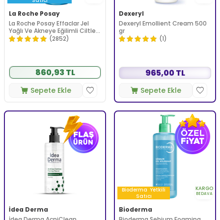
Satıcı
La Roche Posay
Dexeryl
La Roche Posay Effaclar Jel
Dexeryl Emollient Cream 500
Yağlı Ve Akneye Eğilimli Ciltler
gr
için Yüz Temizleme Jeli 400
(2852)
(1)
ml
860,93 TL
965,00 TL
Sepete Ekle
Sepete Ekle
KARGO
Bioderma
Yetkili
BEDAVA
Satıcı
İdea Derma
Bioderma
İdea Derma AcniClean
Bioderma Sebium Foaming