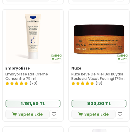
KARGO
KARGO
BEDAVA
BEDAVA
Embryolisse
Nuxe
Embryolisse Lait Creme
Nuxe Reve De Miel Bal Rüyası
Concentre 75 ml
Besleyici Vücut Peelingi 175ml
(70)
(19)
1.181,50 TL
833,00 TL
Sepete Ekle
Sepete Ekle