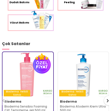
Dudak Bakımı
Peeling
Vücut Bakımı
Çok Satanlar
KARGO
KARGO
Bioderma
Yetkili
Bioderma
Yetkili
BEDAVA
BEDAVA
Satıcı
Satıcı
Bioderma
Bioderma
Bioderma Sensibio Foaming
Bioderma Atoderm Krem Ultra
Cilt Temizleme Jeli 500 ml
500 ml