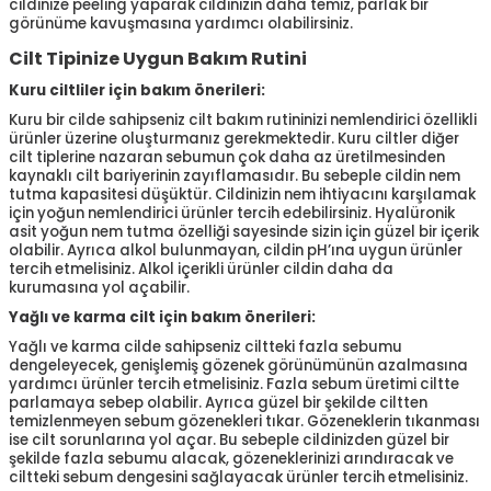
cildinize peeling yaparak cildinizin daha temiz, parlak bir
görünüme kavuşmasına yardımcı olabilirsiniz.
Cilt Tipinize Uygun Bakım Rutini
Kuru ciltliler için bakım önerileri:
Kuru bir cilde sahipseniz cilt bakım rutininizi nemlendirici özellikli
ürünler üzerine oluşturmanız gerekmektedir. Kuru ciltler diğer
cilt tiplerine nazaran sebumun çok daha az üretilmesinden
kaynaklı cilt bariyerinin zayıflamasıdır. Bu sebeple cildin nem
tutma kapasitesi düşüktür. Cildinizin nem ihtiyacını karşılamak
için yoğun nemlendirici ürünler tercih edebilirsiniz. Hyalüronik
asit yoğun nem tutma özelliği sayesinde sizin için güzel bir içerik
olabilir. Ayrıca alkol bulunmayan, cildin pH’ına uygun ürünler
tercih etmelisiniz. Alkol içerikli ürünler cildin daha da
kurumasına yol açabilir.
Yağlı ve karma cilt için bakım önerileri:
Yağlı ve karma cilde sahipseniz ciltteki fazla sebumu
dengeleyecek, genişlemiş gözenek görünümünün azalmasına
yardımcı ürünler tercih etmelisiniz. Fazla sebum üretimi ciltte
parlamaya sebep olabilir. Ayrıca güzel bir şekilde ciltten
temizlenmeyen sebum gözenekleri tıkar. Gözeneklerin tıkanması
ise cilt sorunlarına yol açar. Bu sebeple cildinizden güzel bir
şekilde fazla sebumu alacak, gözeneklerinizi arındıracak ve
ciltteki sebum dengesini sağlayacak ürünler tercih etmelisiniz.