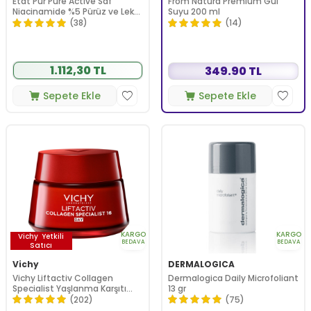
Etat Pur Pure Active Saf
From Natura Premium Gül
Niacinamide %5 Pürüz ve Leke
Suyu 200 ml
Karşıtı Saf Konsantre Bakım 15
(38)
(14)
ml
1.112,30 TL
349.90 TL
Sepete Ekle
Sepete Ekle
KARGO
KARGO
Vichy
Yetkili
BEDAVA
BEDAVA
Satıcı
Vichy
DERMALOGICA
Vichy Liftactiv Collagen
Dermalogica Daily Microfoliant
Specialist Yaşlanma Karşıtı
13 gr
Bakım Kremi 50 ml
(202)
(75)