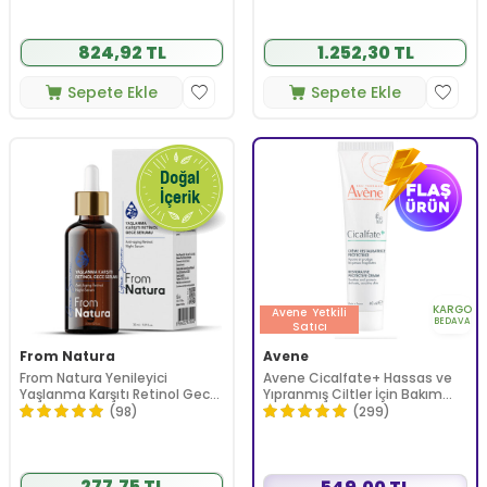
824,92 TL
1.252,30 TL
Sepete Ekle
Sepete Ekle
KARGO
Avene
Yetkili
BEDAVA
Satıcı
From Natura
Avene
From Natura Yenileyici
Avene Cicalfate+ Hassas ve
Yaşlanma Karşıtı Retinol Gece
Yıpranmış Ciltler İçin Bakım
Serumu 30 ml
Kremi 40 ml
(98)
(299)
277,75 TL