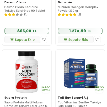
Dermo Clean
Nutraxin
Dermo Clean Neoforce
Nutraxin Collagen Complex
Takviye Edici Gıda 90 Tablet
Powder 330 gr
(1)
(1)
865,00 TL
1.274,99 TL
Sepete Ekle
Sepete Ekle
KARGO
KARGO
BEDAVA
BEDAVA
Supra Protein
TAB İlaç Sanayi A.Ş
Supra Protein Multi Kolajen
Tab Vitamins Zenflex Takviye
Complex Takviye Edici Gıda 60
Edici Gıda 60 Tablet