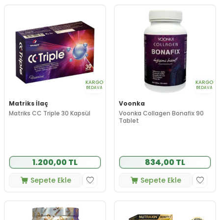
KARGO
KARGO
BEDAVA
BEDAVA
Matriks İlaç
Voonka
Matriks CC Triple 30 Kapsül
Voonka Collagen Bonafix 90
Tablet
1.200,00 TL
834,00 TL
Sepete Ekle
Sepete Ekle