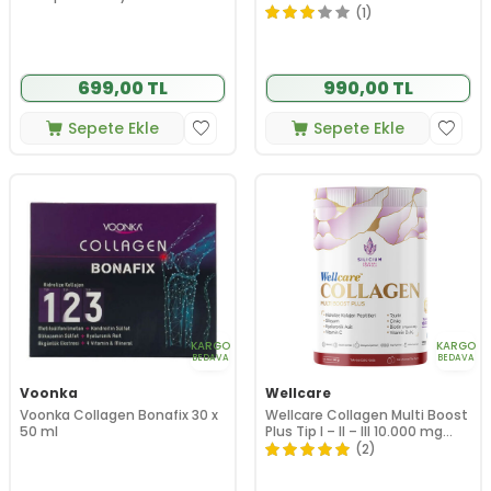
Tablet
(1)
699,00 TL
990,00 TL
Sepete Ekle
Sepete Ekle
KARGO
KARGO
BEDAVA
BEDAVA
Voonka
Wellcare
Voonka Collagen Bonafix 30 x
Wellcare Collagen Multi Boost
50 ml
Plus Tip I – II – III 10.000 mg
345 gr
(2)