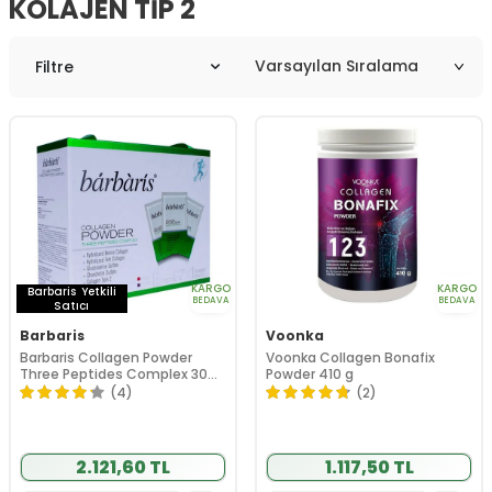
KOLAJEN TIP 2
Filtre
KARGO
KARGO
Barbaris
Yetkili
BEDAVA
BEDAVA
Satıcı
Barbaris
Voonka
Barbaris Collagen Powder
Voonka Collagen Bonafix
Three Peptides Complex 30
Powder 410 g
Saşe
(4)
(2)
2.121,60 TL
1.117,50 TL