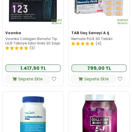
KARGO
KARGO
BEDAVA
BEDAVA
Voonka
TAB İlaç Sanayi A.Ş
Voonka Collagen Bonafıx Tip
Nemolix PLUS 30 Tablet
I,II,III Takviye Edici Gıda 30 Saşe
(4)
(3)
1.417,50 TL
799,00 TL
Sepete Ekle
Sepete Ekle