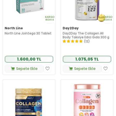
KARGO
KARGO
BEDAVA
BEDAVA
North Line
Day2Day
North Line Jointega 30 Tablet
Day2Day The Collagen All
Body Takviye Edici Gıda 300 g
(12)
1.600,00 TL
1.075,05 TL
Sepete Ekle
Sepete Ekle