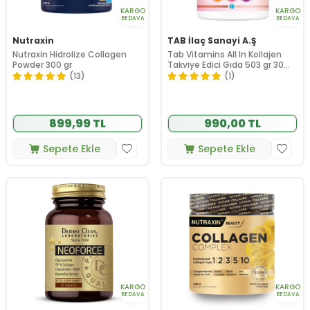
KARGO
KARGO
BEDAVA
BEDAVA
Nutraxin
TAB İlaç Sanayi A.Ş
Nutraxin Hidrolize Collagen
Tab Vitamins All In Kollajen
Powder 300 gr
Takviye Edici Gıda 503 gr 30
Servis
(13)
(1)
899,99 TL
990,00 TL
Sepete Ekle
Sepete Ekle
KARGO
KARGO
BEDAVA
BEDAVA