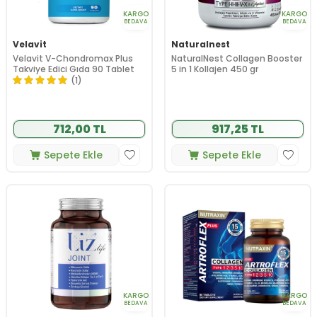
KARGO
KARGO
BEDAVA
BEDAVA
Velavit
Naturalnest
Velavit V-Chondromax Plus
NaturalNest Collagen Booster
Takviye Edici Gıda 90 Tablet
5 in 1 Kollajen 450 gr
(1)
712,00 TL
917,25 TL
Sepete Ekle
Sepete Ekle
KARGO
KARGO
BEDAVA
BEDAVA