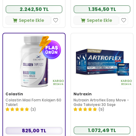
2.242,50 TL
1.354,50 TL
Sepete Ekle
Sepete Ekle
KARGO
KARGO
BEDAVA
BEDAVA
Colastin
Nutraxin
Colastin Maxi Form Kolajen 60
Nutraxin Artroflex Easy Move -
Tablet
Gıda Takviyesi 30 Saşe
(3)
(9)
1.072,49 TL
825,00 TL