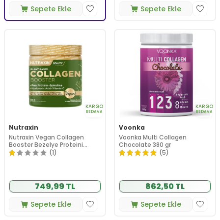
Sepete Ekle
Sepete Ekle
KARGO
KARGO
BEDAVA
BEDAVA
Nutraxin
Voonka
Nutraxin Vegan Collagen
Voonka Multi Collagen
Booster Bezelye Proteini
Chocolate 380 gr
İçeren Takviye Edici Gıda 300 g
(1)
(5)
749,99 TL
862,50 TL
Sepete Ekle
Sepete Ekle