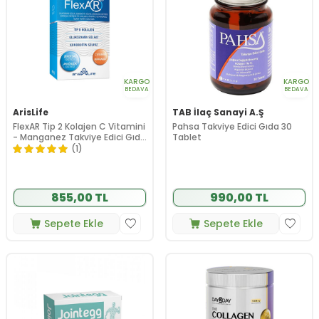
KARGO
KARGO
BEDAVA
BEDAVA
ArisLife
TAB İlaç Sanayi A.Ş
FlexAR Tip 2 Kolajen C Vitamini
Pahsa Takviye Edici Gıda 30
- Manganez Takviye Edici Gıda
Tablet
30 Tablet
(1)
855,00 TL
990,00 TL
Sepete Ekle
Sepete Ekle