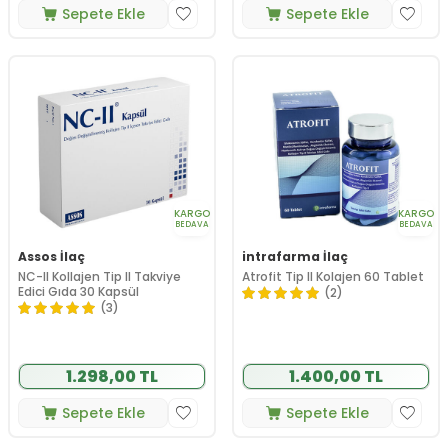
Sepete Ekle
Sepete Ekle
KARGO
KARGO
BEDAVA
BEDAVA
Assos İlaç
intrafarma İlaç
NC-II Kollajen Tip II Takviye
Atrofit Tip II Kolajen 60 Tablet
Edici Gıda 30 Kapsül
(2)
(3)
1.298,00 TL
1.400,00 TL
Sepete Ekle
Sepete Ekle