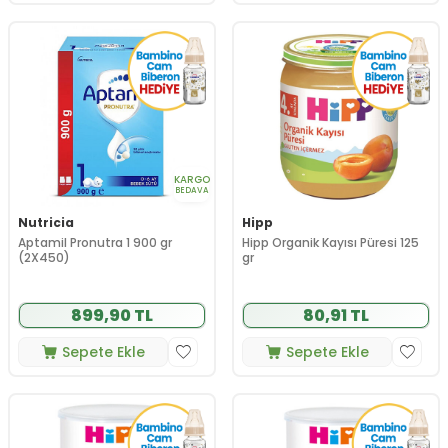
KARGO
BEDAVA
Nutricia
Hipp
Aptamil Pronutra 1 900 gr
Hipp Organik Kayısı Püresi 125
(2X450)
gr
899,90 TL
80,91 TL
Sepete Ekle
Sepete Ekle