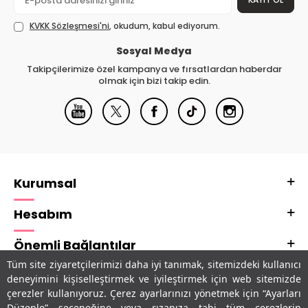
KVKK Sözleşmesi'ni
, okudum, kabul ediyorum.
Sosyal Medya
Takipçilerimize özel kampanya ve fırsatlardan haberdar
olmak için bizi takip edin.
Kurumsal
Hesabım
Önemli Bağlantılar
Tüm site ziyaretçilerimizi daha iyi tanımak, sitemizdeki kullanıcı
Adres & İletişim
deneyimini kişiselleştirmek ve iyileştirmek için web sitemizde
çerezler kullanıyoruz. Çerez ayarlarınızı yönetmek için “Ayarları
Uygulamalarımız
Düzenle” seçeneğine veya rızanıza tabi tüm çerezlerin