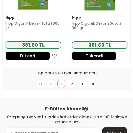
Hipp
Hipp
Hipp Organik Bebek Sütü 1 300
Hipp Organik Devam Sütü 2
gr
300 gr
381,60 TL
381,60 TL
Tükendi
Tükendi
Toplam
35
ürün bulunmaktadır.
1
2
E-Bülten Aboneliği
Kampanya ve yeniliklerden haberdar olmak için e-bültenimize
abone olun!
KAYIT OL