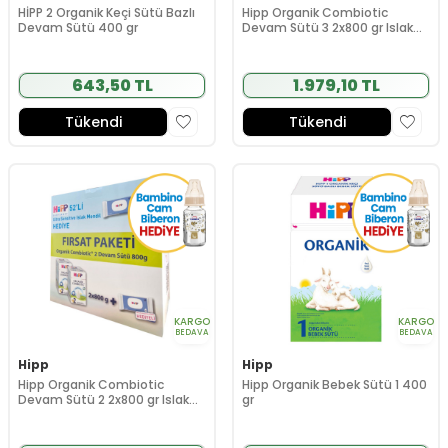
HİPP 2 Organik Keçi Sütü Bazlı
Hipp Organik Combiotic
Devam Sütü 400 gr
Devam Sütü 3 2x800 gr Islak
Mendil 2li HEDİYE
643,50 TL
1.979,10 TL
Tükendi
Tükendi
KARGO
KARGO
BEDAVA
BEDAVA
Hipp
Hipp
Hipp Organik Combiotic
Hipp Organik Bebek Sütü 1 400
Devam Sütü 2 2x800 gr Islak
gr
Mendil HEDiYE