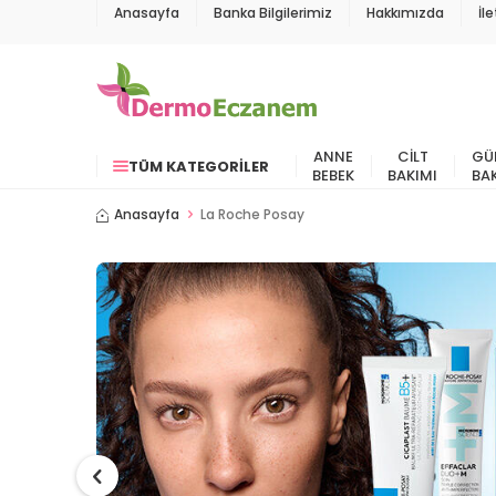
Anasayfa
Banka Bilgilerimiz
Hakkımızda
İl
ANNE
CILT
GÜ
TÜM KATEGORILER
BEBEK
BAKIMI
BA
Anasayfa
La Roche Posay