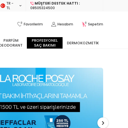
TR −
MÜŞTERI DESTEK HATTI :
TL
08505324500
0
0
Favorilerim
Hesabım
Sepetim
PARFÜM
PROFESYONEL
DERMOKOZMETIK
DEODORANT
SAÇ BAKIMI