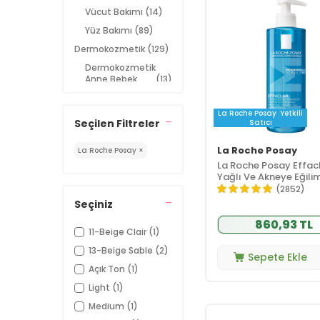
Vücut Bakımı
(14)
Yüz Bakımı
(89)
Dermokozmetik
(129)
Dermokozmetik
Anne Bebek
(13)
Ürünleri
Dermokozmetik
La Roche Posay
Yetkili
(82)
Cilt Bakımı
Seçilen Filtreler
Satıcı
Dermokozmetik
La Roche Posay
Güneş
(38)
La Roche Posay ×
Koruyucular
La Roche Posay Effacl
Yağlı Ve Akneye Eğilim
Dermokozmetik
(7)
Ciltler için Yüz Temiz
(2852)
Makyaj
Jeli 400 ml
Seçiniz
Dermokozmetik
(2)
Saç Bakımı
860,93 TL
11-Beige Clair
(1)
Dermokozmetik
(11)
13-Beige Sable
(2)
Vücut Bakımı
Sepete Ekle
Açık Ton
(1)
Güneş Bakımı
(40)
Light
(1)
Çocuk Güneş
(9)
Kremi
Medium
(1)
Yüz Güneş