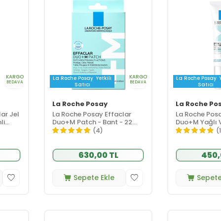
KARGO
KARGO
La Roche Posay
Yetkili
La Roche Posay
BEDAVA
BEDAVA
Satıcı
Satıcı
La Roche Posay
La Roche Po
ar Jel
La Roche Posay Effaclar
La Roche Posa
li
Duo+M Patch - Bant - 22
Duo+M Yağlı 
leme
Adet
Eğilimli Ciltle
(4)
(
Kremi 15 ml
630,00 TL
450,
Sepete Ekle
Sepete