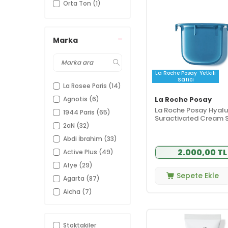
Orta Ton
(1)
(29)
Kremi
Vücut Güneş
(8)
Kremi
Marka
Kişisel Bakım
(7)
Duş ve Banyo
(6)
Ürünleri
La Roche Posay
Yetkili
El ve Ayak
Satıcı
(1)
Bakımı
La Rosee Paris
(14)
Kadın Hijyeni
(1)
La Roche Posay
Agnotis
(6)
La Roche Posay Hyalu
Makyaj
(8)
1944 Paris
(65)
Suractivated Cream 
Göz Makyajı
(2)
2aN
(32)
Refill 50 ml
Ten Makyajı
(6)
Abdi İbrahim
(33)
2.000,00 TL
Saç Bakımı
(2)
Active Plus
(49)
Saç Tipi ve
Afye
(29)
(2)
İhtiyaç
Sepete Ekle
Agarta
(87)
Şampuan
(2)
Aicha
(7)
Kampanyalar
(132)
Airy Easy
(6)
Kampanya
(7)
Alessandro
(26)
Ürünleri
Stoktakiler