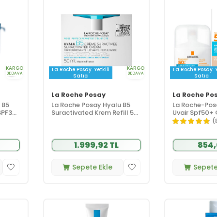
KARGO
KARGO
La Roche Posay
Yetkili
La Roche Posay
BEDAVA
BEDAVA
Satıcı
Satıcı
La Roche Posay
La Roche Po
 B5
La Roche Posay Hyalu B5
La Roche-Pos
SPF30
Suractivated Krem Refill 50
Uvair Spf50+
ml
Renkli Yüz Gü
(
50 ml
1.999,92 TL
854,
Sepete Ekle
Sepete