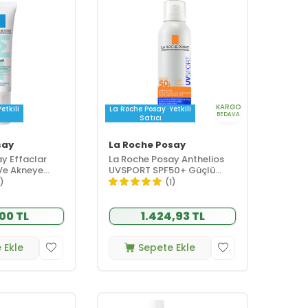
KARGO
Yetkili
La Roche Posay
Yetkili
BEDAVA
Satıcı
say
La Roche Posay
y Effaclar
La Roche Posay Anthelios
Ve Akneye
UVSPORT SPF50+ Güçlü
r için Yüz Bakım
Güneş Koruyucu Sprey 200
1)
(1)
ml
00 TL
1.424,93 TL
 Ekle
Sepete Ekle