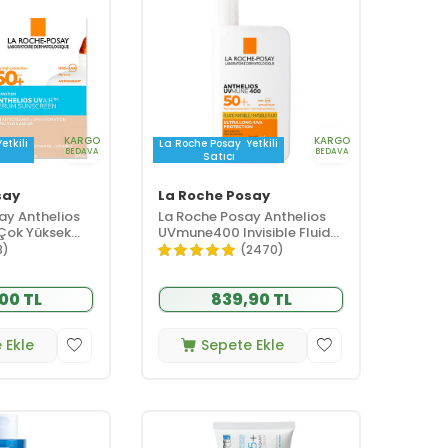
KARGO
KARGO
Yetkili
La Roche Posay
Yetkili
BEDAVA
BEDAVA
Satıcı
say
La Roche Posay
ay Anthelios
La Roche Posay Anthelios
 Çok Yüksek
UVmune400 Invisible Fluid
neş Koruması
Tüm Cilt Tipleri İçin SPF50+
8)
(2470)
Yüz Güneş Kremi 50 ml
00 TL
839,90 TL
 Ekle
Sepete Ekle