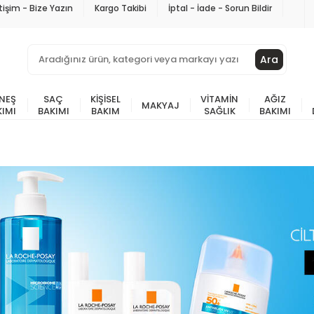
etişim - Bize Yazın
Kargo Takibi
İptal - İade - Sorun Bildir
Ara
NEŞ
SAÇ
KIŞISEL
VITAMIN
AĞIZ
MAKYAJ
KIMI
BAKIMI
BAKIM
SAĞLIK
BAKIMI