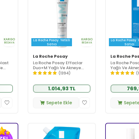
KARGO
KARGO
La Roche Posay
Yetkili
La Roche Posay
BEDAVA
BEDAVA
Satıcı
Satıcı
La Roche Posay
La Roche Po
last
La Roche Posay Effaclar
La Roche Posa
Ve
Duo+M Yağlı Ve Akneye
Yağlı Ve Akney
 Kremi
Eğilimli Ciltler için Yüz Bakım
Ciltler İçin Sali
(1394)
(
Kremi 40 ml
İçeren Tonik 
1.014,93 TL
769,
Sepete Ekle
Sepete