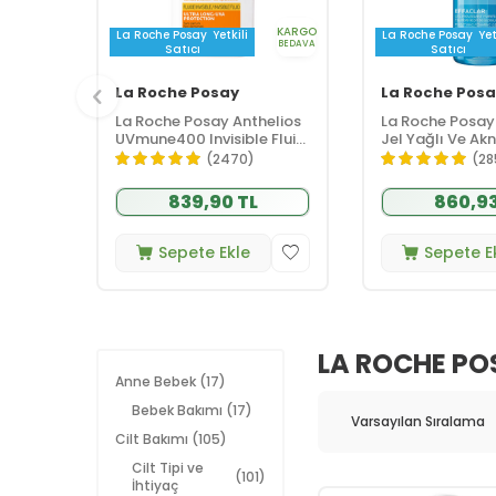
KARGO
La Roche Posay
Yetkili
La Roche Posay
Yet
BEDAVA
Satıcı
Satıcı
La Roche Posay
La Roche Posa
La Roche Posay Anthelios
La Roche Posay
UVmune400 Invisible Fluid
Jel Yağlı Ve Ak
Tüm Cilt Tipleri İçin SPF50+
Eğilimli Ciltler i
(2470)
(28
Yüz Güneş Kremi 50 ml
Temizleme Jeli
839,90 TL
860,93
Sepete Ekle
Sepete E
LA ROCHE PO
Anne Bebek
(17)
Bebek Bakımı
(17)
Cilt Bakımı
(105)
Cilt Tipi ve
(101)
İhtiyaç