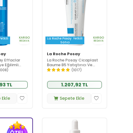
KARGO
KARGO
Yetkili
La Roche Posay
Yetkili
BEDAVA
BEDAVA
Satıcı
say
La Roche Posay
y Effaclar
La Roche Posay Cicaplast
e Eğilimli
Baume B5 Yatıştırıcı Ve
silik Asit
Bariyer Onarıcı Bakım Kremi
1008)
(1017)
200 ml
100 ml
93 TL
1.207,92 TL
 Ekle
Sepete Ekle