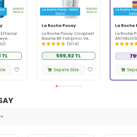
KARGO
KARGO
kili
La Roche Posay
Yetkili
La Roche Pos
BEDAVA
BEDAVA
Satıcı
Satıc
y
La Roche Posay
La Roche 
 Effaclar
La Roche Posay Cicaplast
La Roche 
neye
Baume B5 Yatıştırıcı Ve
ANTHELIOS
çin Yüz
Bariyer Onarıcı Bakım
Anti-Dark 
52)
(1374)
 400 ml
Kremi 40 ml
SPF50+ Yü
50 ml
 TL
599,92 TL
79
kle
Sepete Ekle
Sepe
SAY