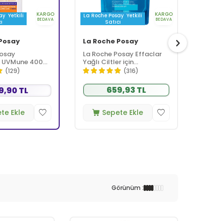
KARGO
KARGO
ay
Yetkili
La Roche Posay
Yetkili
La Roc
BEDAVA
BEDAVA
ı
Satıcı
Posay
La Roche Posay
La Ro
Posay
La Roche Posay Effaclar
La Ro
 UVMune 400
Yağlı Ciltler için
Baume 
Spots Fluid
Temizleme Jeli 400ml -
Bariy
(129)
(316)
z Güneş Kremi
Refill
Kremi
659,93 TL
9,90 TL
te Ekle
Sepete Ekle
Görünüm :