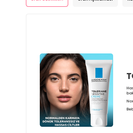
T
Has
ba
Nor
Beb