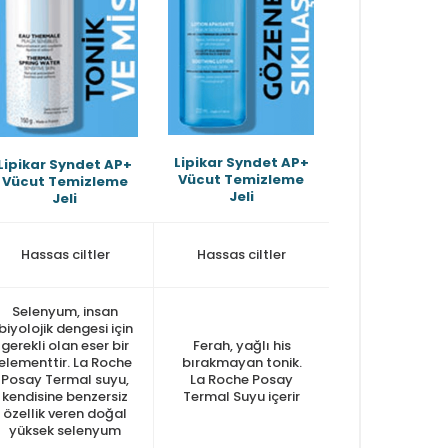
Lipikar Syndet AP+
Lipikar Syndet AP+
Vücut Temizleme
Vücut Temizleme
Jeli
Jeli
Hassas ciltler
Hassas ciltler
Selenyum, insan
biyolojik dengesi için
gerekli olan eser bir
Ferah, yağlı his
elementtir. La Roche
bırakmayan tonik.
Posay Termal suyu,
La Roche Posay
kendisine benzersiz
Termal Suyu içerir
özellik veren doğal
yüksek selenyum