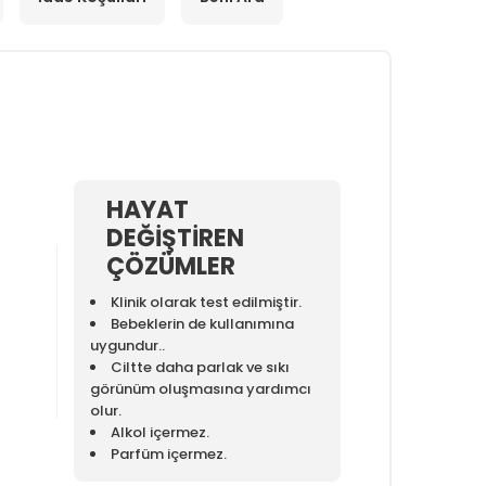
HAYAT
DEĞİŞTİREN
ÇÖZÜMLER
Klinik olarak test edilmiştir.
Bebeklerin de kullanımına
uygundur..
Ciltte daha parlak ve sıkı
görünüm oluşmasına yardımcı
olur.
Alkol içermez.
Parfüm içermez.