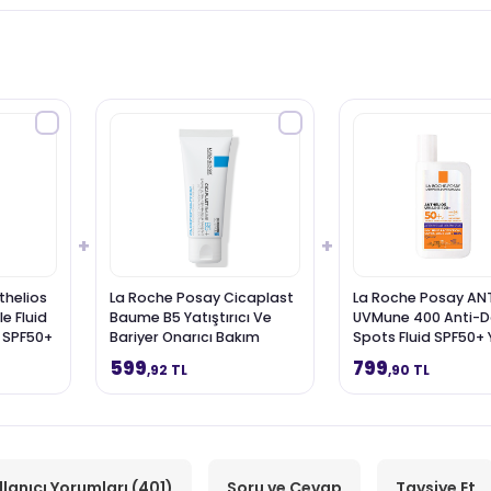
+
+
thelios
La Roche Posay Cicaplast
La Roche Posay AN
e Fluid
Baume B5 Yatıştırıcı Ve
UVMune 400 Anti-D
n SPF50+
Bariyer Onarıcı Bakım
Spots Fluid SPF50+ 
0 ml
Kremi 40 ml
Güneş Kremi 50 ml
599
799
,92 TL
,90 TL
llanıcı Yorumları (401)
Soru ve Cevap
Tavsiye Et