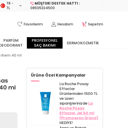
TR −
MÜŞTERI DESTEK HATTI :
TL
08505324500
0
0
Favorilerim
Hesabım
Sepetim
PARFÜM
PROFESYONEL
DERMOKOZMETIK
DEODORANT
SAÇ BAKIMI
ci Krem 40 ml
Ürüne Özel Kampanyalar
sas
La Roche Posay
 40 ml
Effaclar
Ürünlerinden 1500 TL
ve üzeri
siparişlerinizde
La
Roche Posay
Effaclar Jel 50 ml
(Promosyon Ürünü)
HEDİYE!
Anne ve Bebek