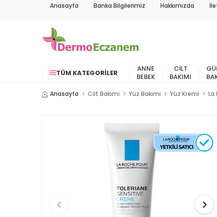
Anasayfa
Banka Bilgilerimiz
Hakkımızda
İl
ANNE
CILT
GÜ
TÜM KATEGORILER
BEBEK
BAKIMI
BA
Anasayfa
Cilt Bakımı
Yüz Bakımı
Yüz Kremi
La