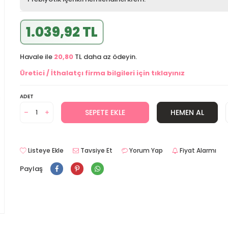
1.039,92 TL
Havale ile
20,80
TL daha az ödeyin.
Üretici / İthalatçı firma bilgileri için tıklayınız
ADET
SEPETE EKLE
HEMEN AL
Listeye Ekle
Tavsiye Et
Yorum Yap
Fiyat Alarmı
Paylaş