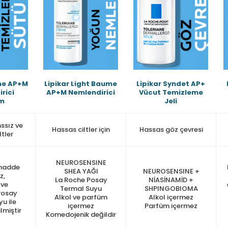
me AP+M
Lipikar Light Baume
Lipikar Syndet AP+
rici
AP+M Nemlendirici
Vücut Temizleme
m
Jeli
ssız ve
Hassas ciltler için
Hassas göz çevresi
ltler
NEUROSENSINE
madde
SHEA YAĞI
NEUROSENSINE +
z,
La Roche Posay
NİASİNAMİD +
 ve
Termal Suyu
SHPINGOBIOMA
Posay
Alkol ve parfüm
Alkol içermez
u ile
içermez
Parfüm içermez
lmiştir
Komedojenik değildir