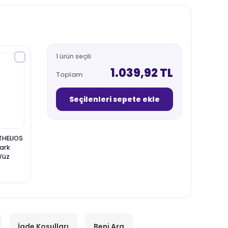
1 ürün seçili
1.039,92 TL
Toplam
Seçilenleri sepete ekle
THELIOS
ark
Yüz
İade Koşulları
Beni Ara