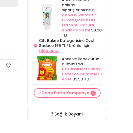
bakımı
siparişlerinizde
b-
good b-dental 7-
12 Yaş Çocuk Diş
Macunu Florürlü
Ananas 50 ml
99.90
TL!
Cilt Bakım Kategorisine Özel
Sadece 199 TL !
Ürünler için
tıklayınız.
Anne ve Bebek ürün
alımınızda
NaturalNest Funny
Defence Gummies 1
Adet
39.90 TL!
From Natura
Alls Biocosmetics
Anne ve Bebek ürün
Cilt Bakım ürünü
Daha Fazla Kampanya
Kadınlar İçin
Organik Anti
Anne ve Bebek bakımı
5
alımınızda
siparişinizde
Terleme Karşıtı
Stretch Mark
siparişlerinizde
CARINE
NaturalNest Funny
Mamaaura Baby
Roll-on Deodorant
Çatlak Önlemeye
Bebek Yıkama Jeli
Multi Gummies 1
Cleansing Milk 200
75 ml
Yardımcı Jel 350
ÖZEL
400 ml
129.90 TL!
Poşet
39.90 TL!
ml
149.90 TL!
FİYAT!
ml
ÖZEL FİYAT
188.55 TL!
Sağlık Beyanı
399.90 TL!