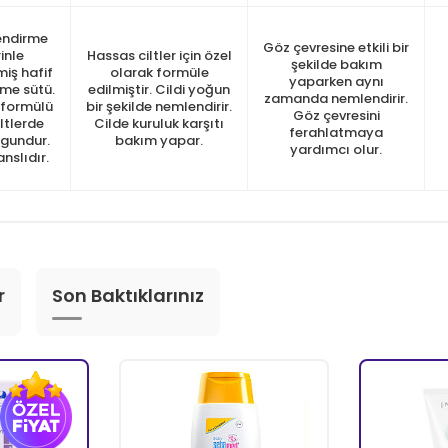
endirme
Göz çevresine etkili bir
rinle
Hassas ciltler için özel
şekilde bakım
miş hafif
olarak formüle
yaparken aynı
eme sütü.
edilmiştir. Cildi yoğun
zamanda nemlendirir.
 formülü
bir şekilde nemlendirir.
Göz çevresini
iltlerde
Cilde kuruluk karşıtı
ferahlatmaya
gundur.
bakım yapar.
yardımcı olur.
nslıdır.
r
Son Baktıklarınız