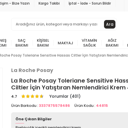
etişim - Bize Yazın
Kargo Takibi
İptal - İade - Sorun Bildir
Ara
NEŞ
SAÇ
KIŞISEL
VITAMIN
AĞIZ
MAKYAJ
KIMI
BAKIMI
BAKIM
SAĞLIK
BAKIMI
 Roche Posay Toleriane Sensitive Hassas Ciltler İçin Yatıştıran Nemlendiri
La Roche Posay
La Roche Posay Toleriane Sensitive Has
Ciltler İçin Yatıştıran Nemlendirici Krem
Yorumlar (401)
4.7
Ürün Barkodu :
3337875578486
Ürün Kodu :
44815
Öne Çıkan Bilgiler
Prebiyotik içerikli nemlendirici krem.