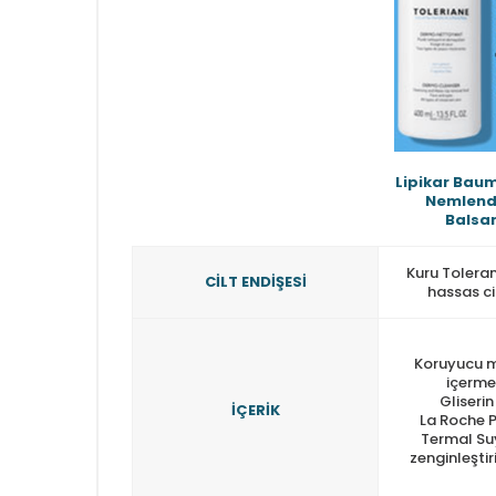
Lipikar Bau
Nemlendi
Balsa
Kuru Toleran
CİLT ENDİŞESİ
hassas ci
Koruyucu 
içerme
Gliserin
İÇERİK
La Roche 
Termal Suy
zenginleştiri