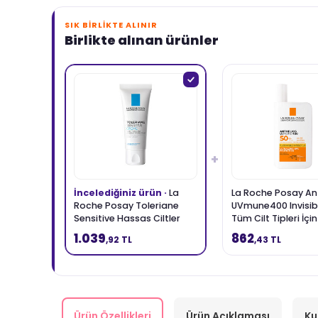
SIK BIRLIKTE ALINIR
Birlikte alınan ürünler
+
İncelediğiniz ürün ·
La
La Roche Posay An
Roche Posay Toleriane
UVmune400 Invisibl
Sensitive Hassas Ciltler
Tüm Cilt Tipleri İçi
İçin Yatıştıran Nemlendirici
Yüz Güneş Kremi 5
1.039
862
,92 TL
,43 TL
Krem 40 ml
Ürün Özellikleri
Ürün Açıklaması
Ku