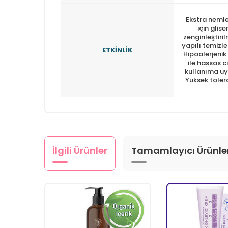
Ekstra neml
için glise
zenginleştiril
yapılı temizl
ETKİNLİK
Hipoalerjenik
ile hassas c
kullanıma uy
Yüksek tolera
İlgili Ürünler
Tamamlayıcı Ürünle