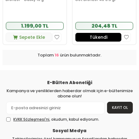
1.199,00 TL
204,48 TL
Sepete Ekle
Tükendi
Toplam
16
ürün bulunmaktadır.
E-Bülten Aboneliği
Kampanya ve yeniliklerden haberdar olmak için e-bültenimize
abone olun!
KAYIT OL
KVKK Sözleşmesi'ni
, okudum, kabul ediyorum.
Sosyal Medya
Takipçilerimize özel kampanya ve fırsatlardan haberdar