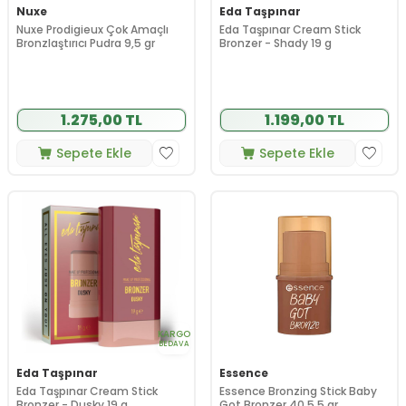
Nuxe
Eda Taşpınar
Nuxe Prodigieux Çok Amaçlı
Eda Taşpınar Cream Stick
Bronzlaştırıcı Pudra 9,5 gr
Bronzer - Shady 19 g
1.275,00 TL
1.199,00 TL
Sepete Ekle
Sepete Ekle
KARGO
BEDAVA
Eda Taşpınar
Essence
Eda Taşpınar Cream Stick
Essence Bronzing Stick Baby
Bronzer - Dusky 19 g
Got Bronzer 40 5.5 gr