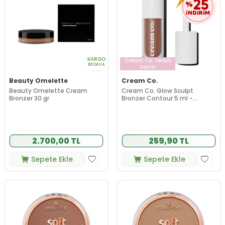
KARGO
Cream Co.
Yetkili
BEDAVA
Satıcı
Beauty Omelette
Cream Co.
Beauty Omelette Cream
Cream Co. Glow Sculpt
Bronzer 30 gr
Bronzer Contour 5 ml -
Horizon
2.700,00 TL
259,90 TL
Sepete Ekle
Sepete Ekle