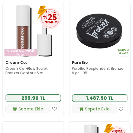
KARGO
Cream Co.
Yetkili
BEDAVA
Satıcı
Cream Co.
PuroBio
Cream Co. Glow Sculpt
PuroBio Resplendent Bronzer
Bronzer Contour 5 ml -
9 gr - 05
Moonrise
259,90 TL
1.487,50 TL
Sepete Ekle
Sepete Ekle