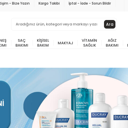
etişim - Bize Yazın
Kargo Takibi
İptal - İade - Sorun Bildir
Ara
NEŞ
SAÇ
KIŞISEL
VITAMIN
AĞIZ
MAKYAJ
KIMI
BAKIMI
BAKIM
SAĞLIK
BAKIMI