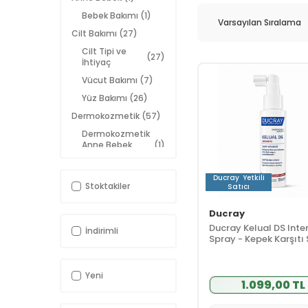
Bebek Bakımı
(1)
Cilt Bakımı
(27)
Cilt Tipi ve
(27)
İhtiyaç
Vücut Bakımı
(7)
Yüz Bakımı
(26)
Dermokozmetik
(57)
Dermokozmetik
Anne Bebek
(1)
Ürünleri
Dermokozmetik
Ducray
Yetkili
(26)
Cilt Bakımı
Stoktakiler
Satıcı
Dermokozmetik
Ducray
Güneş
(3)
Koruyucular
Ducray Kelual DS Inte
İndirimli
Spray - Kepek Karşıtı
Dermokozmetik
(27)
Bakım Spreyi 100 ml
Saç Bakımı
Dermokozmetik
Yeni
(8)
Vücut Bakımı
1.099,00 TL
Güneş Bakımı
(3)