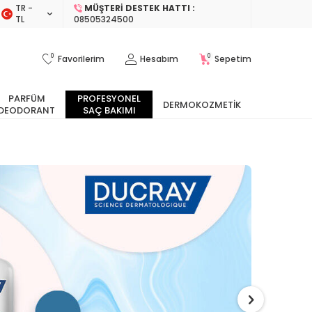
TR −
MÜŞTERI DESTEK HATTI :
TL
08505324500
0
0
Favorilerim
Hesabım
Sepetim
PARFÜM
PROFESYONEL
DERMOKOZMETIK
DEODORANT
SAÇ BAKIMI