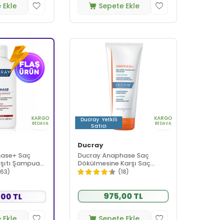
 Ekle
Sepete Ekle
KARGO
KARGO
Ducray
Yetkili
BEDAVA
BEDAVA
Satıcı
Ducray
hase+ Saç
Ducray Anaphase Saç
rşıtı Şampuan
Dökülmesine Karşı Saç
Kremi Yoğunlaştırıcı ve
163)
(18)
Güçlendirici Saç Bakımı 200
ml
975,00 TL
,00 TL
 Ekle
Sepete Ekle