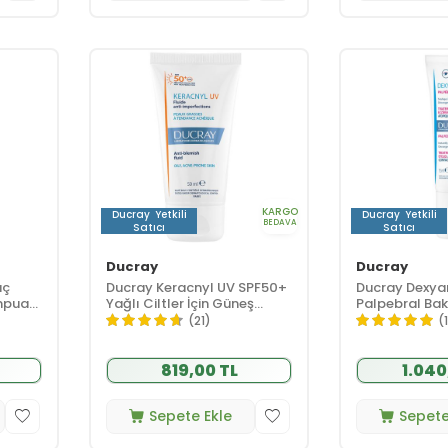
KARGO
Ducray
Yetkili
Ducray
Yetkili
BEDAVA
Satıcı
Satıcı
Ducray
Ducray
aç
Ducray Keracnyl UV SPF50+
Ducray Dexya
ampuan
Yağlı Ciltler İçin Güneş
Palpebral Bak
Koruyucu 50 ml
(21)
(
819,00 TL
1.040
Sepete Ekle
Sepete