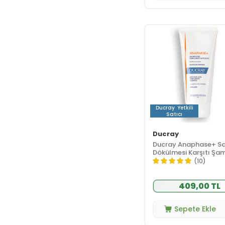
Ducray
Yetkili
Satıcı
Ducray
Ducray Anaphase+ S
Dökülmesi Karşıtı Ş
100 ml
(10)
409,00 TL
Sepete Ekle