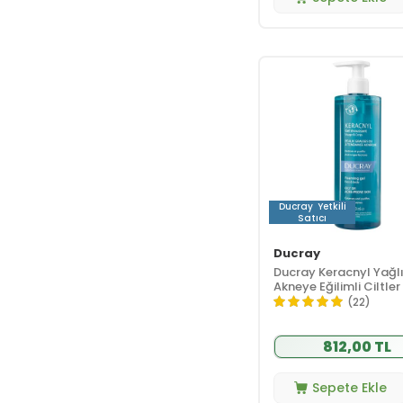
Şampuan
(20)
Kampanyalar
(57)
Pierre Fabre
(57)
Dermokozmetik
Kasıma Özel
(6)
Fırsatlar
Ducray
Yetkili
Satıcı
Ducray
Ducray Keracnyl Yağlı
Akneye Eğilimli Ciltler 
Yüz Temizleme Jeli 4
(22)
812,00 TL
Sepete Ekle