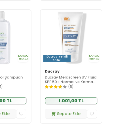
KARGO
KARGO
Ducray
Yetkili
BEDAVA
BEDAVA
Satıcı
Ducray
nol Şampuan
Ducray Melascreen UV Fluid
SPF 50+ Normal ve Karma
Ciltler Leke Karşıtı Güneş
1)
(5)
Kremi 50 ml
00 TL
1.001,00 TL
 Ekle
Sepete Ekle