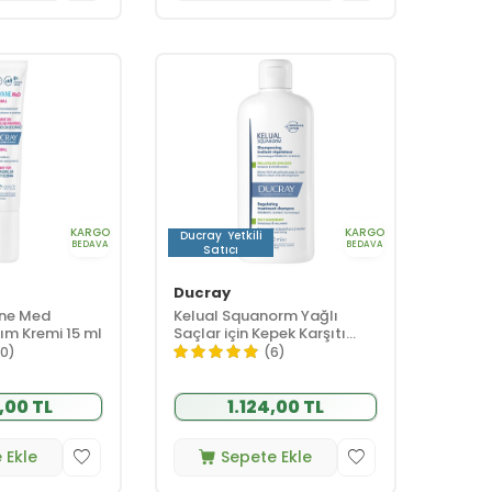
KARGO
KARGO
Ducray
Yetkili
BEDAVA
BEDAVA
Satıcı
Ducray
ne Med
Kelual Squanorm Yağlı
ım Kremi 15 ml
Saçlar için Kepek Karşıtı
Şampuan 400 ml
10)
(6)
,00 TL
1.124,00 TL
 Ekle
Sepete Ekle