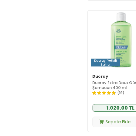
Ducray
Yetkili
Satıcı
Ducray
Ducray Extra Doux Gü
Şampuan 400 ml
(19)
1.020,00 TL
Sepete Ekle