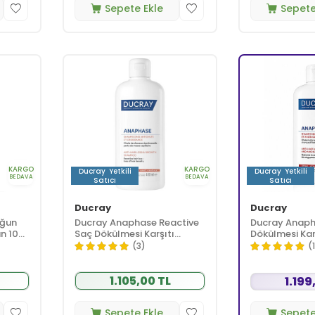
Sepete Ekle
Sepete
KARGO
KARGO
Ducray
Yetkili
Ducray
Yetkili
BEDAVA
BEDAVA
Satıcı
Satıcı
Ducray
Ducray
oğun
Ducray Anaphase Reactive
Ducray Anap
n 100
Saç Dökülmesi Karşıtı
Dökülmesi Ka
Şampuan 400 ml
400 ml
(3)
(
1.105,00 TL
1.199
Sepete Ekle
Sepete