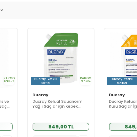
KARGO
KARGO
Ducray
Yetkili
Ducray
Yetkili
BEDAVA
BEDAVA
Satıcı
Satıcı
Ducray
Ducray
nsive
Ducray Kelual Squanorm
Ducray Kelua
 Saç
Yağlı Saçlar için Kepek
Kuru Saçlar İç
Karşıtı Şampuan 400 ml -
Karşıtı Şamp
Refill
Refill
849,00 TL
849,