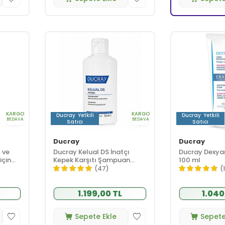
KARGO
KARGO
Ducray
Yetkili
Ducray
Yetkili
BEDAVA
BEDAVA
Satıcı
Satıcı
Ducray
Ducray
 ve
Ducray Kelual DS İnatçı
Ducray Dexya
için
Kepek Karşıtı Şampuan
100 ml
00 ml
Hassas Saç Derisi için 100 ml
(47)
(
1.199,00 TL
1.040
Sepete Ekle
Sepete