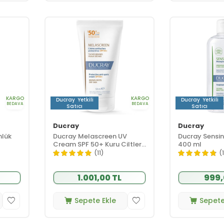
KARGO
KARGO
Ducray
Yetkili
Ducray
Yetkili
BEDAVA
BEDAVA
Satıcı
Satıcı
Ducray
Ducray
nlük
Ducray Melascreen UV
Ducray Sensi
Cream SPF 50+ Kuru Ciltler
400 ml
için Leke Karşıtı Güneş Kremi
(11)
(1
50 ml
1.001,00 TL
999,
Sepete Ekle
Sepete