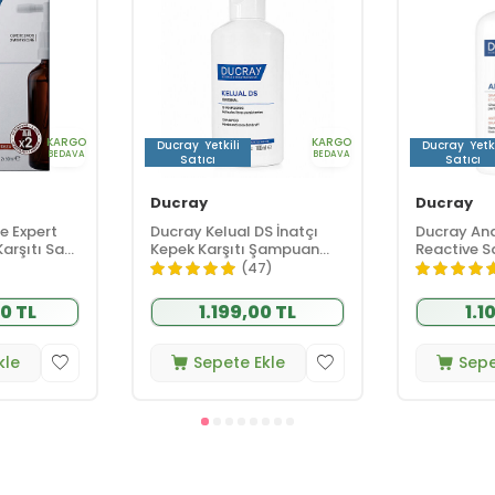
KARGO
KARGO
Ducray
Yetkili
Ducray
Yetki
BEDAVA
BEDAVA
Satıcı
Satıcı
Ducray
Ducray
e Expert
Ducray Kelual DS İnatçı
Ducray An
arşıtı Saç
Kepek Karşıtı Şampuan
Reactive S
l
Hassas Saç Derisi için 100
Karşıtı Ş
(47)
ml
0 TL
1.199,00 TL
1.1
kle
Sepete Ekle
Sepe