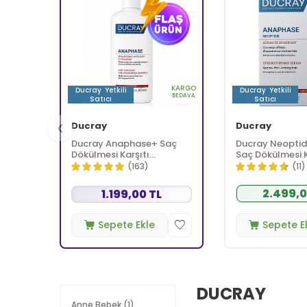
KARGO
Ducray
Yetkili
Ducray
Yetkili
BEDAVA
Satıcı
Satıcı
Ducray
Ducray
Ducray Anaphase+ Saç
Ducray Neoptid
Dökülmesi Karşıtı
Saç Dökülmesi K
Şampuan 400 ml
Serumu 2 x 50 m
(163)
(11)
2.499,0
1.199,00 TL
Sepete Ekle
Sepete E
DUCRAY
Anne Bebek
(1)