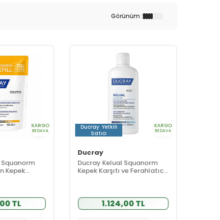
Görünüm :
KARGO
KARGO
Ducray
Yetkili
BEDAVA
BEDAVA
Satıcı
Ducray
l Squanorm
Ducray Kelual Squanorm
in Kepek
Kepek Karşıtı ve Ferahlatıcı
uan 400 ml -
Şampuan 400 ml
00 TL
1.124,00 TL