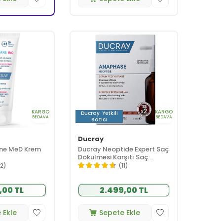
KARGO
KARGO
Ducray
Yetkili
BEDAVA
BEDAVA
Satıcı
Ducray
ne MeD Krem
Ducray Neoptide Expert Saç
Dökülmesi Karşıtı Saç
Serumu 2 x 50 ml
12)
(11)
,00 TL
2.499,00 TL
 Ekle
Sepete Ekle