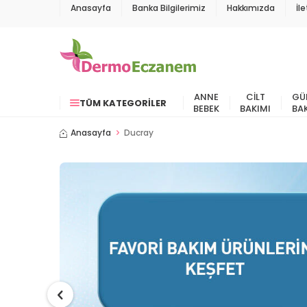
Anasayfa
Banka Bilgilerimiz
Hakkımızda
İl
ANNE
CILT
GÜ
TÜM KATEGORILER
BEBEK
BAKIMI
BA
Anasayfa
Ducray