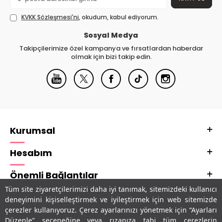
KVKK Sözleşmesi'ni
, okudum, kabul ediyorum.
Sosyal Medya
Takipçilerimize özel kampanya ve fırsatlardan haberdar
olmak için bizi takip edin.
Kurumsal
Hesabım
Önemli Bağlantılar
Tüm site ziyaretçilerimizi daha iyi tanımak, sitemizdeki kullanıcı
Adres & İletişim
deneyimini kişiselleştirmek ve iyileştirmek için web sitemizde
çerezler kullanıyoruz. Çerez ayarlarınızı yönetmek için “Ayarları
Uygulamalarımız
Düzenle” seçeneğine veya rızanıza tabi tüm çerezlerin