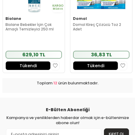
KARGO
BEDAVA
Biolane
Domol
Biolane Bebekler İçin Çok
Domol Kireç Çözücü Toz 2
Amaçlı Temizleyici 250 ml
Adet
629,10 TL
36,83 TL
Tükendi
Tükendi
Toplam
12
ürün bulunmaktadır.
E-Bülten Aboneliği
Kampanya ve yeniliklerden haberdar olmak için e-bültenimize
abone olun!
KAYIT OL