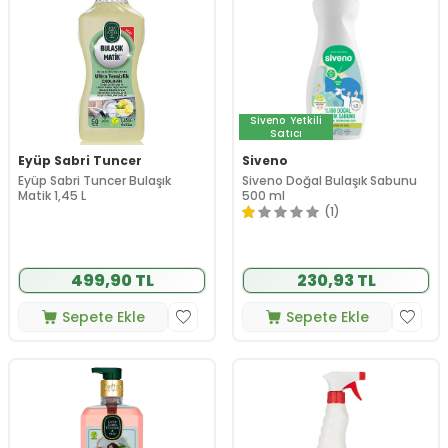
Siveno
Yetkili
Satıcı
Eyüp Sabri Tuncer
Siveno
Eyüp Sabri Tuncer Bulaşık
Siveno Doğal Bulaşık Sabunu
Matik 1,45 L
500 ml
(1)
499,90 TL
230,93 TL
Sepete Ekle
Sepete Ekle