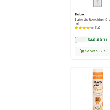
Rilastil
(1)
Ruby Kisses
(7)
Babe
Sebamed
(1)
Babe Lip Repairing Cr
ml
Sensatia
Botanicals
(3)
(12)
Shiseido
(2)
540,00 TL
Sinoz
(1)
Siveno
(4)
Sepete Ekle
Skin401
(1)
Skincode
(1)
Soltis
(5)
Storice
(1)
Sun Ozon
(1)
SVR
(2)
The Prouvee
Reponses
(1)
Topicrem
(1)
TTO
(2)