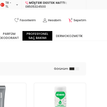
TR −
MÜŞTERI DESTEK HATTI :
TL
08505324500
0
0
Favorilerim
Hesabım
Sepetim
PARFÜM
PROFESYONEL
DERMOKOZMETIK
DEODORANT
SAÇ BAKIMI
Görünüm :