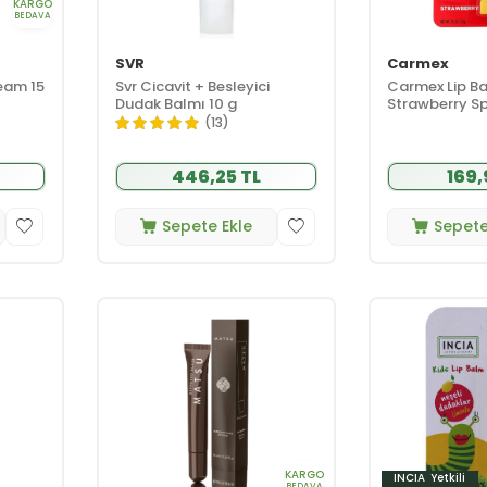
KARGO
BEDAVA
SVR
Carmex
eam 15
Svr Cicavit + Besleyici
Carmex Lip Ba
Dudak Balmı 10 g
Strawberry Sp
(13)
446,25 TL
169,
Sepete Ekle
Sepete
KARGO
INCIA
Yetkili
BEDAVA