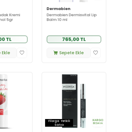
Dermabien
Dudak Kremi
Dermabien Dermisvital Lip
nol 5gr
Balm 10 ml
00 TL
765,00 TL
 Ekle
Sepete Ekle
KARGO
Filorga
Yetkili
BEDAVA
Satıcı