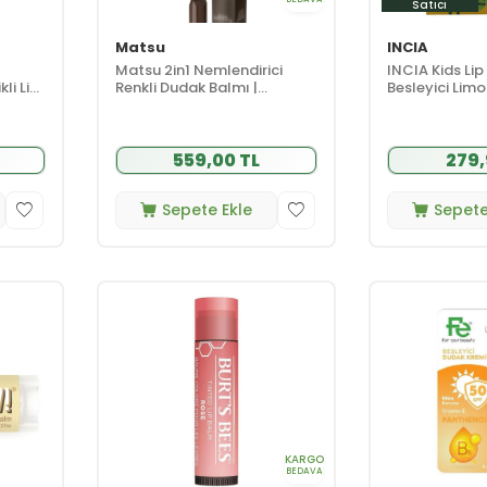
Satıcı
Matsu
INCIA
Matsu 2in1 Nemlendirici
INCIA Kids Li
li Lip
Renkli Dudak Balmı |
Besleyici Limo
rus
Espresso Glaze 10 ml
559,00 TL
279,
Sepete Ekle
Sepete
KARGO
BEDAVA