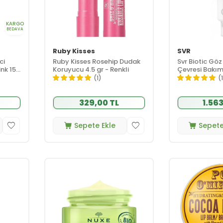
KARGO
BEDAVA
Ruby Kisses
SVR
ci
Ruby Kisses Rosehip Dudak
Svr Biotic Gö
ink 15
Koruyucu 4.5 gr - Renkli
Çevresi Bakım
(1)
(
329,00 TL
1.563
Sepete Ekle
Sepete