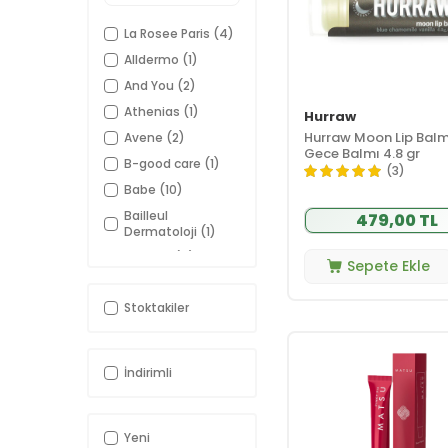
La Rosee Paris
(4)
Alldermo
(1)
And You
(2)
Athenias
(1)
Hurraw
Hurraw Moon Lip Balm
Avene
(2)
Gece Balmı 4.8 gr
B-good care
(1)
(3)
Babe
(10)
Bailleul
479,00 TL
Dermatoloji
(1)
Barulab
(4)
Sepete Ekle
Bepanthol
(2)
Stoktakiler
Bioderma
(4)
Bionaturca
(1)
Blistex
(12)
İndirimli
Burts Bees
(21)
Carmex
(7)
Yeni
Caudalie
(2)