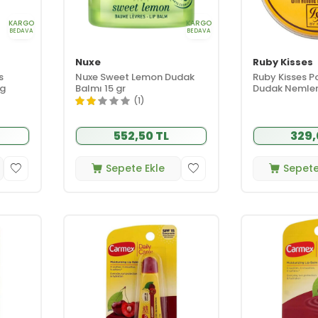
KARGO
KARGO
BEDAVA
BEDAVA
Nuxe
Ruby Kisses
s
Nuxe Sweet Lemon Dudak
Ruby Kisses P
4g
Balmı 15 gr
Dudak Nemlend
gr
(1)
552,50 TL
329,
Sepete Ekle
Sepete