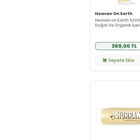
Uriage
(3)
Heaven On Earth
Vaseline
(5)
Heaven on Earth %100
Weleda
(1)
Doğal Ve Organik İçerik
Yeşilmarka
(8)
Balm 5 gr - Sweet Cit
Yves Rocher
(3)
369,00 TL
Sepete Ekle