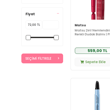
Celenes By
Sweden
(7)
Fiyat
Cosmed
(1)
Cream Co.
(21)
Matsu
Dalba
(1)
Matsu 2in1 Nemlendiri
Decubal Basic
(1)
Renkli Dudak Balmı | P
ml
Deraderm
(5)
Dermabien
(1)
559,00 TL
DERMALOGICA
(1)
SEÇIMI FILTRELE
Dermokil
(4)
Sepete Ekle
Dermoskin
(2)
Dr.Jart+
(1)
Embryolisse
(2)
Endocare
(1)
Essence
(4)
FE
(5)
Filorga
(3)