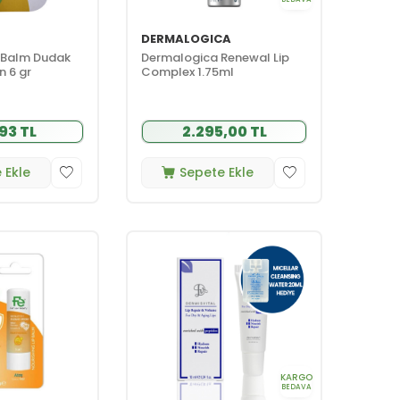
DERMALOGICA
p Balm Dudak
Dermalogica Renewal Lip
n 6 gr
Complex 1.75ml
93 TL
2.295,00 TL
 Ekle
Sepete Ekle
KARGO
BEDAVA