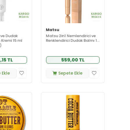
KARGO
KARGO
BEDAVA
BEDAVA
Matsu
z ve Dudak
Matsu 2in1 Nemlendirici ve
 Kremi 15 ml
Renklendirici Dudak Balmı 15
ml | Peachy
1)
,15 TL
559,00 TL
 Ekle
Sepete Ekle