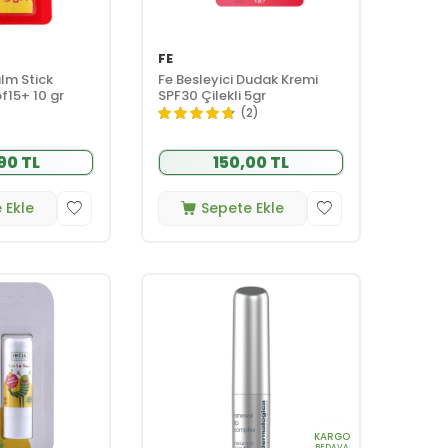
FE
lm Stick
Fe Besleyici Dudak Kremi
f15+ 10 gr
SPF30 Çilekli 5gr
(2)
90 TL
150,00 TL
 Ekle
Sepete Ekle
KARGO
BEDAVA