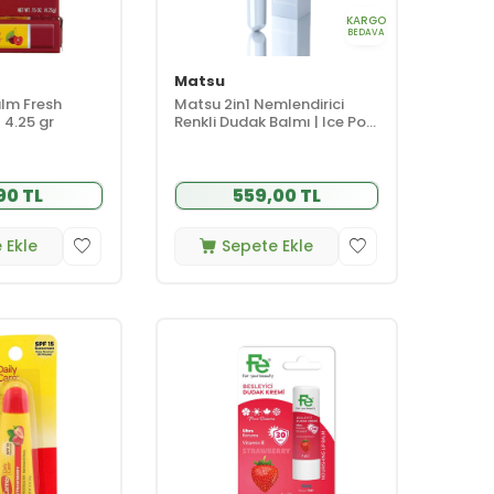
KARGO
BEDAVA
Matsu
lm Fresh
Matsu 2in1 Nemlendirici
 4.25 gr
Renkli Dudak Balmı | Ice Pop
10 ml
90 TL
559,00 TL
 Ekle
Sepete Ekle