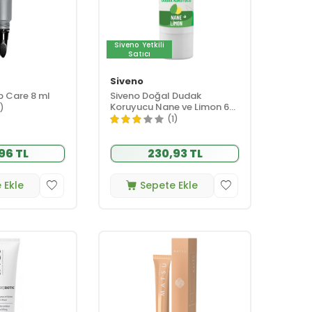
Siveno
Yetkili
Satıcı
Siveno
p Care 8 ml
Siveno Doğal Dudak
Koruyucu Nane ve Limon 6
1)
gr
(1)
96 TL
230,93 TL
 Ekle
Sepete Ekle