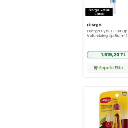
Garnier
(1)
Gnr Collagen
(1)
Filorga
Yetkili
Satıcı
Gülbirlik
(1)
Gülsha
(3)
Filorga
Halare
Filorga Hyalu Filler Lip
Aromatherapy
(2)
Volumizing Lip Balm 
Hanskin
(1)
Heaven On Earth
1.519,20 TL
(3)
Holika Holika
(1)
Sepete Ekle
Hurraw
(17)
INCIA
(6)
Innova
(1)
inuwet
(27)
ISIS PHARMA
(1)
Kiva Cosmetics
(2)
Kremi
(1)
La Roche Posay
(1)