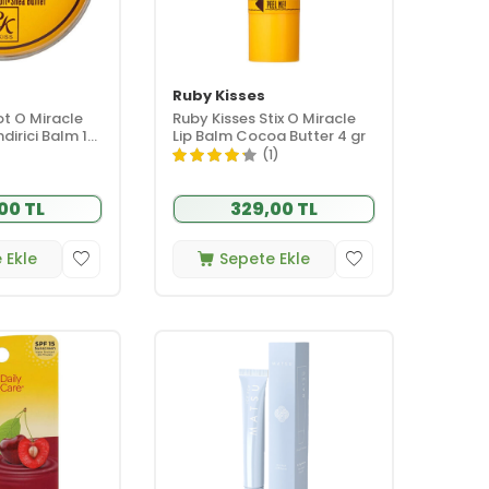
Ruby Kisses
ot O Miracle
Ruby Kisses Stix O Miracle
irici Balm 10
Lip Balm Cocoa Butter 4 gr
(1)
00 TL
329,00 TL
 Ekle
Sepete Ekle