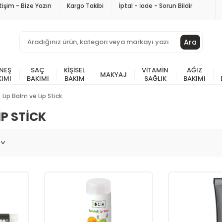
etişim - Bize Yazın
Kargo Takibi
İptal - İade - Sorun Bildir
Ara
NEŞ
SAÇ
KIŞISEL
VITAMIN
AĞIZ
MAKYAJ
KIMI
BAKIMI
BAKIM
SAĞLIK
BAKIMI
Lip Balm ve Lip Stick
IP STICK