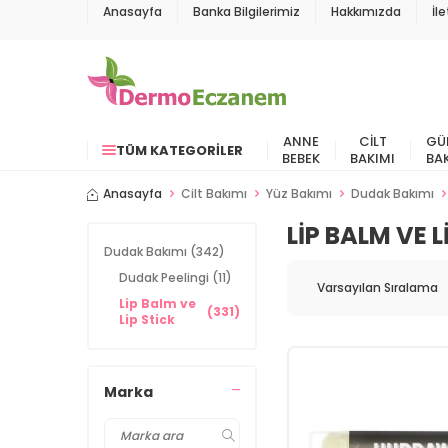
Anasayfa
Banka Bilgilerimiz
Hakkımızda
İl
ANNE
CILT
GÜ
TÜM KATEGORILER
BEBEK
BAKIMI
BA
Anasayfa
Cilt Bakımı
Yüz Bakımı
Dudak Bakımı
LIP BALM VE L
Dudak Bakımı
(342)
Dudak Peelingi
(11)
Lip Balm ve
(331)
Lip Stick
Marka