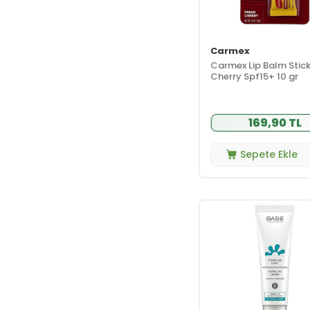
Lavera
(5)
Lunova
(2)
Martinelia
(7)
Carmex
Carmex Lip Balm Stick
Matsu
(5)
Cherry Spf15+ 10 gr
Mineaderm
(1)
Minois Paris
(1)
Momwell
(1)
169,90 TL
Neutrogena
(4)
Sepete Ekle
Nivea
(13)
Nuxe
(17)
Osl - Omega Skin
Lab
(1)
OTC İstanbul İlaç
(1)
Polaar
(2)
Propia
(3)
Pure Choice
(4)
PuroBio
(6)