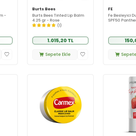
Burts Bees
FE
lm -
Burts Bees Tinted Lip Balm
Fe Besleyici 
4.25 gr - Rose
SPF50 Panthe
(1)
1.015,20 TL
150,
Sepete Ekle
Sepete