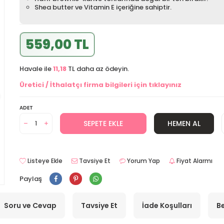
Shea butter ve Vitamin E içeriğine sahiptir.
559,00 TL
Havale ile
11,18
TL daha az ödeyin.
Üretici / İthalatçı firma bilgileri için tıklayınız
ADET
SEPETE EKLE
HEMEN AL
Listeye Ekle
Tavsiye Et
Yorum Yap
Fiyat Alarmı
Paylaş
Soru ve Cevap
Tavsiye Et
İade Koşulları
Be