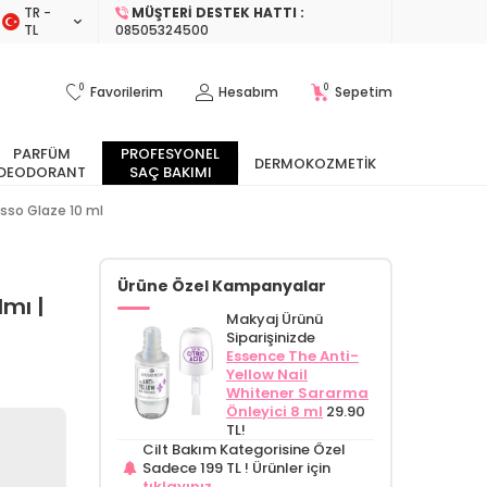
TR −
MÜŞTERI DESTEK HATTI :
TL
08505324500
0
0
Favorilerim
Hesabım
Sepetim
PARFÜM
PROFESYONEL
DERMOKOZMETIK
DEODORANT
SAÇ BAKIMI
esso Glaze 10 ml
Ürüne Özel Kampanyalar
lmı |
Makyaj Ürünü
Siparişinizde
Essence The Anti-
Yellow Nail
Whitener Sararma
Önleyici 8 ml
29.90
TL!
Cilt Bakım Kategorisine Özel
Sadece 199 TL !
Ürünler için
tıklayınız.