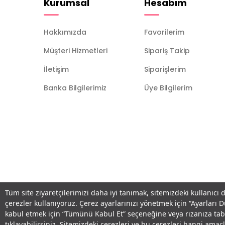
Kurumsal
Hesabım
Hakkımızda
Favorilerim
Müşteri Hizmetleri
Sipariş Takip
İletişim
Siparişlerim
Banka Bilgilerimiz
Üye Bilgilerim
Tüm site ziyaretçilerimizi daha iyi tanımak, sitemizdeki kullanıcı 
çerezler kullanıyoruz. Çerez ayarlarınızı yönetmek için “Ayarları 
kabul etmek için “Tümünü Kabul Et” seçeneğine veya rızanıza ta
tıklayabilirsiniz. Sitemizdeki çerezleri ve bu çerezleri hangi am