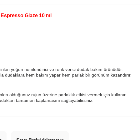
| Espresso Glaze 10 ml
tirilen yoğun nemlendirici ve renk verici dudak bakım ürünüdür.
suyla dudaklara hem bakım yapar hem parlak bir görünüm kazandırır.
ta olduğunuz rujun üzerine parlaklık etkisi vermek için kullanın.
udakları tamamen kaplamasını sağlayabilirsiniz.
r
Son Baktıklarınız