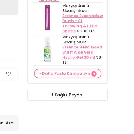
Makyaj Ürünü
Siparişinizde
Essence Eyeshadow
Brush - 01
Throwing A Little
Shade
99.90 TL!
Makyaj Ürünü
Siparişinizde
Essence Hello Good
Stuff Aloe Vera
Hydro Gel 30 ml
99
TL!
From Natura
Makyaj Kategorisine
Makyaj Ürünü
Cilt Bakım ürünü
Daha Fazla Kampanya
Kadınlar İçin
Özel Fiyat
İdea
4
Siparişinizde
İnnova
siparişinizde
Terleme Karşıtı
Derma Glikolik Asit
Wash Gel Purifying
Mamaaura Baby
Roll-on Deodorant
Yüz Yıkama
and Moisturizing
Cleansing Milk 200
75 ml
ÖZEL
Köpüğü 200
Gel Cleanser 150 ml
ml
149.90 TL!
FİYAT!
188.55 TL!
ml
279.50 TL!
149.90 TL!
Sağlık Beyanı
ni Ara