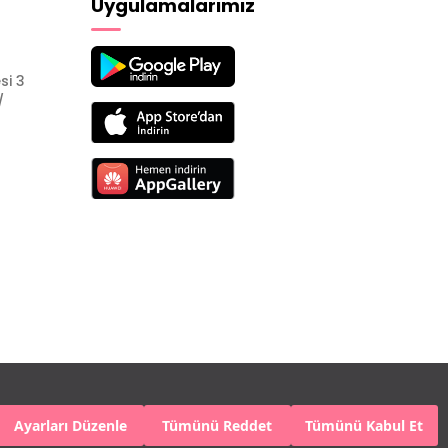
Uygulamalarımız
si 3
/
Ayarları Düzenle
Tümünü Reddet
Tümünü Kabul Et