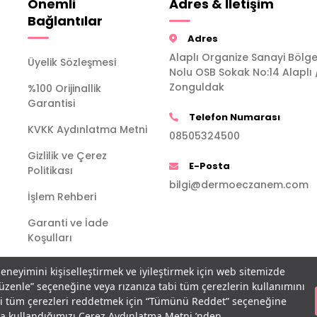
Önemli
Adres & İletişim
Bağlantılar
Adres
Alaplı Organize Sanayi Bölge
Üyelik Sözleşmesi
Nolu OSB Sokak No:14 Alaplı 
Zonguldak
%100 Orijinallik
Garantisi
Telefon Numarası
KVKK Aydınlatma Metni
08505324500
Gizlilik ve Çerez
E-Posta
Politikası
bilgi@dermoeczanem.com
İşlem Rehberi
Garanti ve İade
Koşulları
deneyimini kişiselleştirmek ve iyileştirmek için web sitemizde
Düzenle” seçeneğine veya rızanıza tabi tüm çerezlerin kullanımını
bi tüm çerezleri reddetmek için “Tümünü Reddet” seçeneğine
açla kullandığımızı Çerez Aydınlatma Metni ’nden