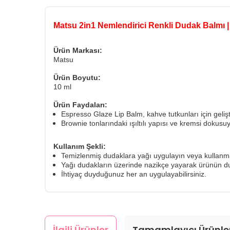
Matsu 2in1 Nemlendirici Renkli Dudak Balmı 
Ürün Markası:
Matsu
Ürün Boyutu:
10 ml
Ürün Faydaları:
Espresso Glaze Lip Balm, kahve tutkunları için geliş
Brownie tonlarındaki ışıltılı yapısı ve kremsi doku
Kullanım Şekli:
Temizlenmiş dudaklara yağı uygulayın veya kullanmak
Yağı dudakların üzerinde nazikçe yayarak ürünün d
İhtiyaç duyduğunuz her an uygulayabilirsiniz.
İlgili Ürünler
Tamamlayıcı Ürünle