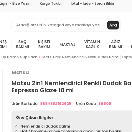
etişim - Bize Yazın
Kargo Takibi
İptal - İade - Sorun Bildir
Ara
NEŞ
SAÇ
KIŞISEL
VITAMIN
AĞIZ
MAKYAJ
KIMI
BAKIMI
BAKIM
SAĞLIK
BAKIMI
Lip Balm ve Lip Stick
Matsu 2in1 Nemlendirici Renkli Dudak Balmı | Espr
Matsu
Matsu 2in1 Nemlendirici Renkli Dudak Ba
Espresso Glaze 10 ml
Ürün Barkodu :
8684382192625
Ürün Kodu :
86505
Öne Çıkan Bilgiler
Nemlendirici dudak balmı
Hafif brownie-kahve tonlarında doğal bir ton bırakır.