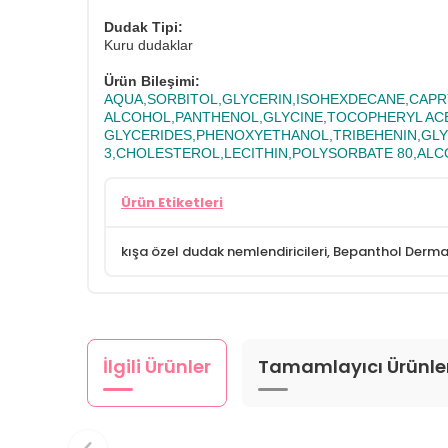
Dudak Tipi:
Kuru dudaklar
Ürün Bileşimi:
AQUA,SORBITOL,GLYCERIN,ISOHEXDECANE,CAPRY
ALCOHOL,PANTHENOL,GLYCINE,TOCOPHERYL AC
GLYCERIDES,PHENOXYETHANOL,TRIBEHENIN,GLY
3,CHOLESTEROL,LECITHIN,POLYSORBATE 80,AL
Ürün Etiketleri
kışa özel dudak nemlendiricileri
,
Bepanthol Derm
İlgili Ürünler
Tamamlayıcı Ürünle