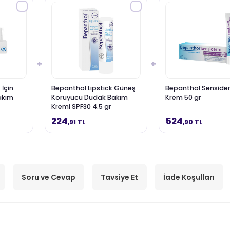
+
+
 İçin
Bepanthol Lipstick Güneş
Bepanthol Senside
Bakım
Koruyucu Dudak Bakım
Krem 50 gr
Kremi SPF30 4.5 gr
224
524
,91 TL
,90 TL
Soru ve Cevap
Tavsiye Et
İade Koşulları