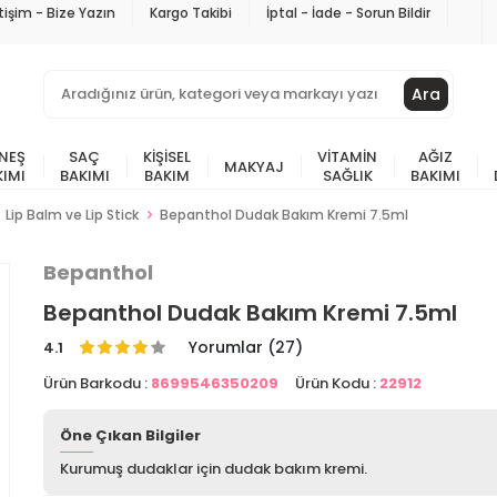
etişim - Bize Yazın
Kargo Takibi
İptal - İade - Sorun Bildir
Ara
NEŞ
SAÇ
KIŞISEL
VITAMIN
AĞIZ
MAKYAJ
KIMI
BAKIMI
BAKIM
SAĞLIK
BAKIMI
Lip Balm ve Lip Stick
Bepanthol Dudak Bakım Kremi 7.5ml
Bepanthol
Bepanthol Dudak Bakım Kremi 7.5ml
Yorumlar (27)
4.1
Ürün Barkodu :
8699546350209
Ürün Kodu :
22912
Öne Çıkan Bilgiler
Kurumuş dudaklar için dudak bakım kremi.