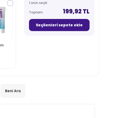
1 ürün seçili
199,92 TL
Toplam
Seçilenleri sepete ekle
rm
Beni Ara