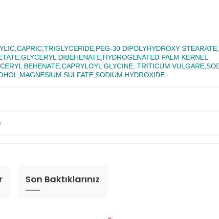
LIC,CAPRIC,TRIGLYCERIDE,PEG-30 DIPOLYHYDROXY STEARATE
ETATE,GLYCERYL DIBEHENATE,HYDROGENATED PALM KERNEL
CERYL BEHENATE,CAPRYLOYL GLYCINE, TRITICUM VULGARE,SO
COHOL,MAGNESIUM SULFATE,SODIUM HYDROXIDE.
a
r
Son Baktıklarınız