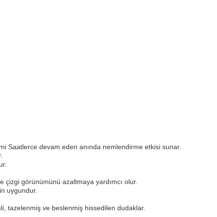
i Saatlerce devam eden anında nemlendirme etkisi sunar.
.
ur.
 ince çizgi görünümünü azaltmaya yardımcı olur.
in uygundur.
, tazelenmiş ve beslenmiş hissedilen dudaklar.