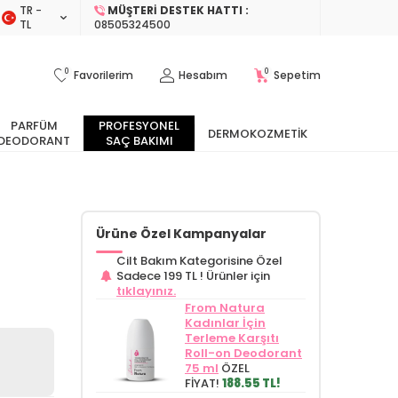
TR −
MÜŞTERI DESTEK HATTI :
TL
08505324500
0
0
Favorilerim
Hesabım
Sepetim
PARFÜM
PROFESYONEL
DERMOKOZMETIK
DEODORANT
SAÇ BAKIMI
Ürüne Özel Kampanyalar
Cilt Bakım Kategorisine Özel
Sadece 199 TL !
Ürünler için
tıklayınız.
From Natura
Kadınlar İçin
Terleme Karşıtı
Roll-on Deodorant
75 ml
ÖZEL
FİYAT!
188.55 TL!