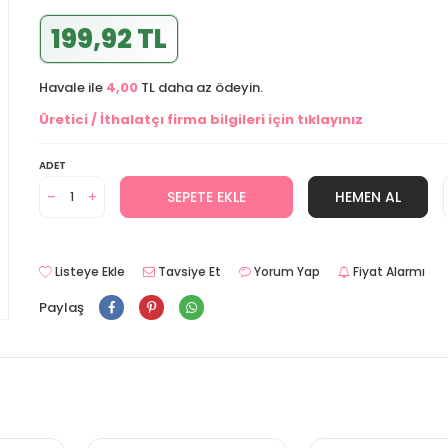
199,92 TL
Havale ile
4,00
TL daha az ödeyin.
Üretici / İthalatçı firma bilgileri için tıklayınız
ADET
SEPETE EKLE
HEMEN AL
Listeye Ekle
Tavsiye Et
Yorum Yap
Fiyat Alarmı
Paylaş