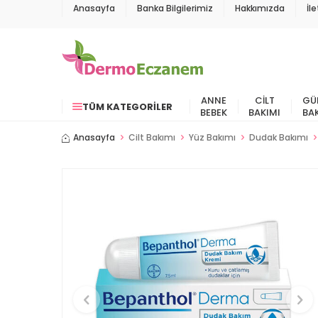
Anasayfa
Banka Bilgilerimiz
Hakkımızda
İl
ANNE
CILT
GÜ
TÜM KATEGORILER
BEBEK
BAKIMI
BA
Anasayfa
Cilt Bakımı
Yüz Bakımı
Dudak Bakımı