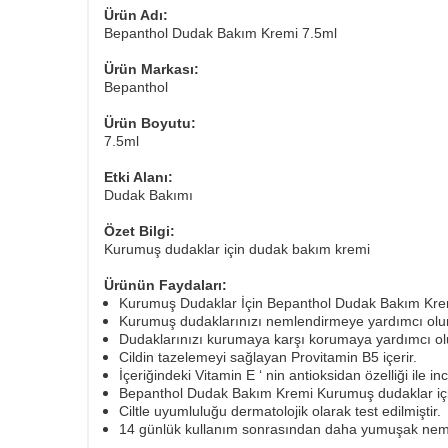
Ürün Adı:
Bepanthol Dudak Bakım Kremi 7.5ml
Ürün Markası:
Bepanthol
Ürün Boyutu:
7.5ml
Etki Alanı:
Dudak Bakımı
Özet Bilgi:
Kurumuş dudaklar için dudak bakım kremi
Ürünün Faydaları:
Kurumuş Dudaklar İçin Bepanthol Dudak Bakım Krem
Kurumuş dudaklarınızı nemlendirmeye yardımcı olur
Dudaklarınızı kurumaya karşı korumaya yardımcı ol
Cildin tazelemeyi sağlayan Provitamin B5 içerir.
İçeriğindeki Vitamin E ‘ nin antioksidan özelliği ile
Bepanthol Dudak Bakım Kremi Kurumuş dudaklar iç
Ciltle uyumluluğu dermatolojik olarak test edilmiştir.
14 günlük kullanım sonrasından daha yumuşak nemli