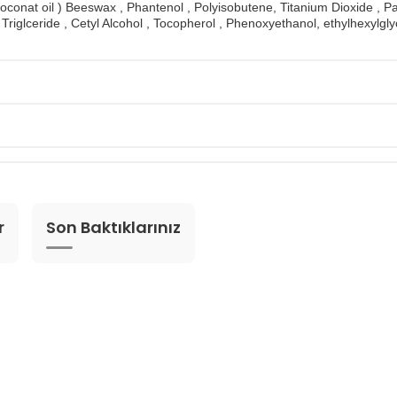
oconat oil ) Beeswax , Phantenol , Polyisobutene, Titanium Dioxide , 
 Triglceride , Cetyl Alcohol , Tocopherol , Phenoxyethanol, ethylhexylgly
r
Son Baktıklarınız