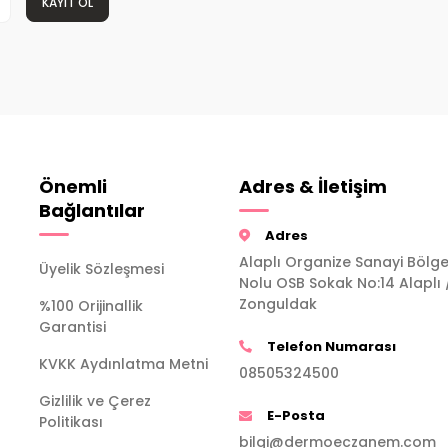
KAYIT OL
Önemli
Adres & İletişim
Bağlantılar
Adres
Alaplı Organize Sanayi Bölge
Üyelik Sözleşmesi
Nolu OSB Sokak No:14 Alaplı 
Zonguldak
%100 Orijinallik
Garantisi
Telefon Numarası
KVKK Aydınlatma Metni
08505324500
Gizlilik ve Çerez
E-Posta
Politikası
bilgi@dermoeczanem.com