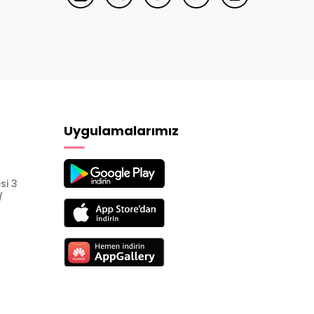
Uygulamalarımız
si 3
/