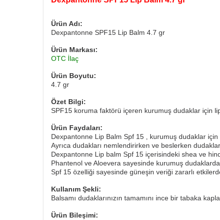
Ürün Adı:
Dexpantonne SPF15 Lip Balm 4.7 gr
Ürün Markası:
OTC İlaç
Ürün Boyutu:
4.7 gr
Özet Bilgi:
SPF15 koruma faktörü içeren kurumuş dudaklar için li
Ürün Faydaları:
Dexpantonne Lip Balm Spf 15 , kurumuş dudaklar için
Ayrıca dudakları nemlendirirken ve beslerken dudaklara 
Dexpantonne Lip balm Spf 15 içerisindeki shea ve hindi
Phantenol ve Aloevera sayesinde kurumuş dudaklarda 
Spf 15 özelliği sayesinde güneşin veriği zararlı etkiler
Kullanım Şekli:
Balsamı dudaklarınızın tamamını ince bir tabaka kapl
Ürün Bileşimi: