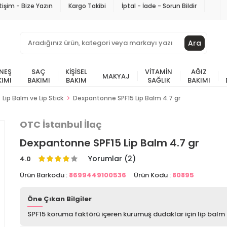
etişim - Bize Yazın
Kargo Takibi
İptal - İade - Sorun Bildir
Ara
NEŞ
SAÇ
KIŞISEL
VITAMIN
AĞIZ
MAKYAJ
KIMI
BAKIMI
BAKIM
SAĞLIK
BAKIMI
Lip Balm ve Lip Stick
Dexpantonne SPF15 Lip Balm 4.7 gr
OTC İstanbul İlaç
Dexpantonne SPF15 Lip Balm 4.7 gr
Yorumlar (2)
4.0
Ürün Barkodu :
8699449100536
Ürün Kodu :
80895
Öne Çıkan Bilgiler
SPF15 koruma faktörü içeren kurumuş dudaklar için lip balm