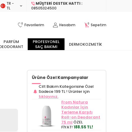
TR −
MÜŞTERI DESTEK HATTI :
TL
08505324500
0
0
Favorilerim
Hesabım
Sepetim
PARFÜM
PROFESYONEL
DERMOKOZMETIK
DEODORANT
SAÇ BAKIMI
Ürüne Özel Kampanyalar
Cilt Bakım Kategorisine Özel
Sadece 199 TL !
Ürünler için
tıklayınız.
From Natura
Kadınlar İçin
Terleme Karşıtı
Roll-on Deodorant
75 ml
ÖZEL
FİYAT!
188.55 TL!