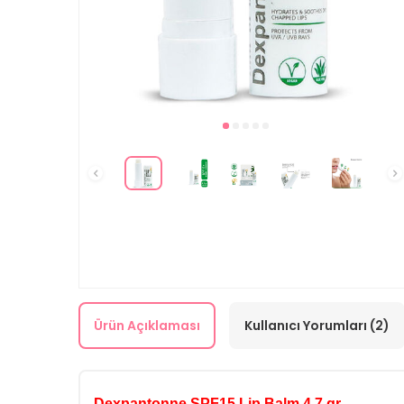
Ürün Açıklaması
Kullanıcı Yorumları (2)
Dexpantonne SPF15 Lip Balm 4.7 gr