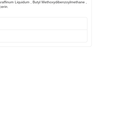
Paraffinum Liquidum , Butyl Methoxydibenzoylmethane ,
cerin.