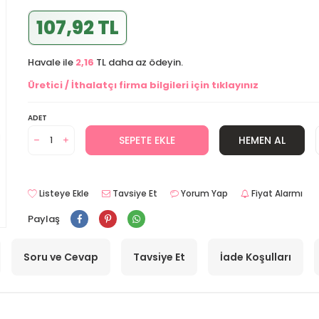
107,92 TL
Havale ile
2,16
TL daha az ödeyin.
Üretici / İthalatçı firma bilgileri için tıklayınız
ADET
SEPETE EKLE
HEMEN AL
Listeye Ekle
Tavsiye Et
Yorum Yap
Fiyat Alarmı
Paylaş
Soru ve Cevap
Tavsiye Et
İade Koşulları