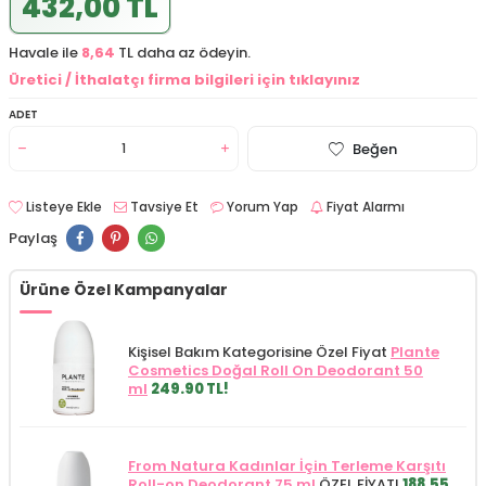
432,00 TL
Havale ile
8,64
TL daha az ödeyin.
Üretici / İthalatçı firma bilgileri için tıklayınız
ADET
Beğen
Listeye Ekle
Tavsiye Et
Yorum Yap
Fiyat Alarmı
Paylaş
Ürüne Özel Kampanyalar
Kişisel Bakım Kategorisine Özel Fiyat
Plante
Cosmetics Doğal Roll On Deodorant 50
ml
249.90 TL!
From Natura Kadınlar İçin Terleme Karşıtı
Roll-on Deodorant 75 ml
ÖZEL FİYAT!
188.55