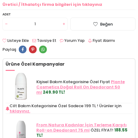
Üretici / İthalatçı firma bilgileri için tıklayınız
ADET
Beğen
Listeye Ekle
Tavsiye Et
Yorum Yap
Fiyat Alarmı
Paylaş
Ürüne Özel Kampanyalar
Kişisel Bakım Kategorisine Özel Fiyat
Plante
Cosmetics Doğal Roll On Deodorant 50
ml
249.90 TL!
Cilt Bakım Kategorisine Özel Sadece 199 TL !
Ürünler için
tıklayınız.
From Natura Kadınlar İçin Terleme Karşıtı
Roll-on Deodorant 75 ml
ÖZEL FİYAT!
188.55
TL!