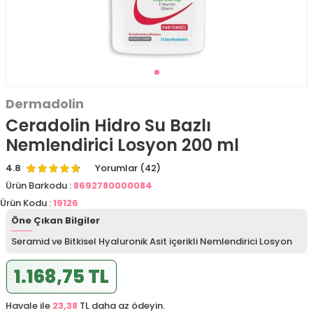
Dermadolin
Ceradolin Hidro Su Bazlı
Nemlendirici Losyon 200 ml
4.8
Yorumlar (42)
Ürün Barkodu :
8692780000084
Ürün Kodu :
19126
Öne Çıkan Bilgiler
Seramid ve Bitkisel Hyaluronik Asit içerikli Nemlendirici Losyon
1.168,75 TL
Havale ile
23,38
TL daha az ödeyin.