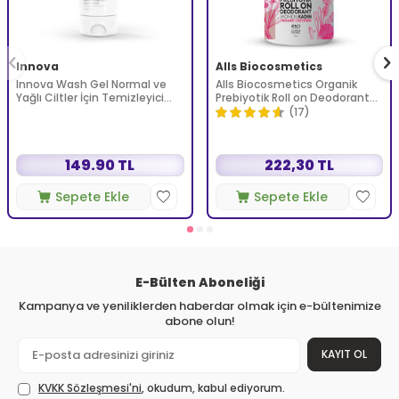
Innova
Alls Biocosmetics
Innova Wash Gel Normal ve
Alls Biocosmetics Organik
Yağlı Ciltler İçin Temizleyici
Prebiyotik Roll on Deodorant
Köpüren Jel 150 ml
75 ml - Kadınlar İçin
(17)
149.90 TL
222,30 TL
Sepete Ekle
Sepete Ekle
E-Bülten Aboneliği
Kampanya ve yeniliklerden haberdar olmak için e-bültenimize
abone olun!
KAYIT OL
KVKK Sözleşmesi'ni
, okudum, kabul ediyorum.