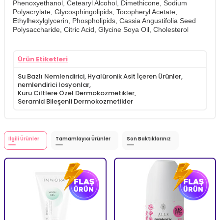
Phenoxyethanol, Cetearyl Alcohol, Dimethicone, Sodium
Polyacrylate, Glycosphingolipids, Tocopheryl Acetate,
Ethylhexylglycerin, Phospholipids, Cassia Angustifolia Seed
Polysaccharide, Citric Acid, Glycine Soya Oil, Cholesterol
Ürün Etiketleri
Su Bazlı Nemlendirici
,
Hyalüronik Asit İçeren Ürünler
,
nemlendirici losyonlar
,
Kuru Ciltlere Özel Dermokozmetikler
,
Seramid Bileşenli Dermokozmetikler
İlgili Ürünler
Tamamlayıcı Ürünler
Son Baktıklarınız