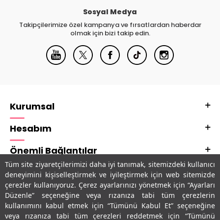
Sosyal Medya
Takipçilerimize özel kampanya ve fırsatlardan haberdar
olmak için bizi takip edin.
Kurumsal
Hesabım
Önemli Bağlantılar
Tüm site ziyaretçilerimizi daha iyi tanımak, sitemizdeki kullanıcı
Adres & İletişim
deneyimini kişiselleştirmek ve iyileştirmek için web sitemizde
çerezler kullanıyoruz. Çerez ayarlarınızı yönetmek için “Ayarları
Uygulamalarımız
Düzenle” seçeneğine veya rızanıza tabi tüm çerezlerin
kullanımını kabul etmek için “Tümünü Kabul Et” seçeneğine
veya rızanıza tabi tüm çerezleri reddetmek için “Tümünü