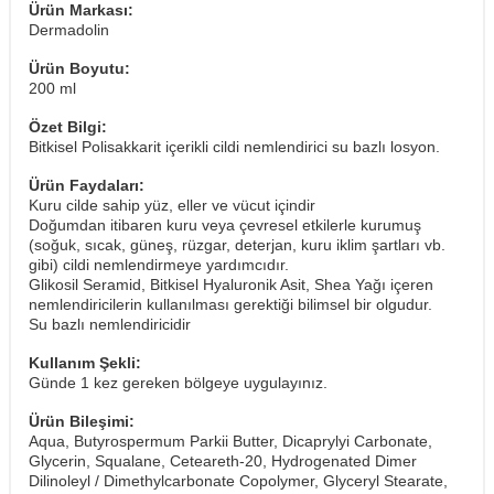
Ürün Markası:
Dermadolin
Ürün Boyutu:
200 ml
Özet Bilgi:
Bitkisel Polisakkarit içerikli cildi nemlendirici su bazlı losyon.
Ürün Faydaları:
Kuru cilde sahip yüz, eller ve vücut içindir
Doğumdan itibaren kuru veya çevresel etkilerle kurumuş
(soğuk, sıcak, güneş, rüzgar, deterjan, kuru iklim şartları vb.
gibi) cildi nemlendirmeye yardımcıdır.
Glikosil Seramid, Bitkisel Hyaluronik Asit, Shea Yağı içeren
nemlendiricilerin kullanılması gerektiği bilimsel bir olgudur.
Su bazlı nemlendiricidir
Kullanım Şekli:
Günde 1 kez gereken bölgeye uygulayınız.
Ürün Bileşimi:
Aqua, Butyrospermum Parkii Butter, Dicaprylyi Carbonate,
Glycerin, Squalane, Ceteareth-20, Hydrogenated Dimer
Dilinoleyl / Dimethylcarbonate Copolymer, Glyceryl Stearate,