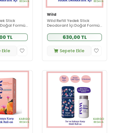
BEDAVA
BEDAVA
Wild
dek Stick
Wild Refill Yedek Stick
 Doğal Formül
Deodorant İçi Doğal Formül
tus Flower 40
- Fresh Cotton - Sea Salt 40
g
00 TL
630,00 TL
 Ekle
Sepete Ekle
KARGO
KARGO
BEDAVA
BEDAVA