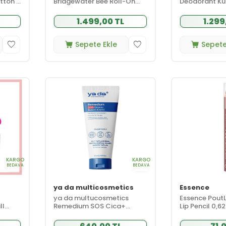
tton -
Bridgewater Bee Roll-On
Deodorant Kutu
e
Case Honey - Cactus Refill
Fresh - Aqua 
 ml
Terleme Karşıtı Deodorant
Cotton - Sea 
1.499,00 TL
1.299
50 ml
Sepete Ekle
Sepete
KARGO
KARGO
BEDAVA
BEDAVA
ya da multicosmetics
Essence
ya da multucosmetics
Essence PoutL
ll
Remedium SOS Cica+
Lip Pencil 0,6
ase +
Bakım Kremi 50 ml
Affair
e 40 g