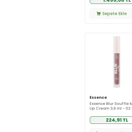
1.499,00 TL
Kremi
(6)
Makyaj
(280)
Lancaster
(7)
Dudak Makyajı
(68)
Sepete Ekle
Lavera
(45)
Göz Makyajı
(92)
Lazartigue
(45)
Makyaj
(1)
Aksesuarları
Leaders
(5)
Makyaj Fırçası
(2)
Ledoria Kozmetik
(1)
Makyaj Paleti
(6)
Lierac
(8)
Ten Makyajı
(103)
Loude
(1)
Tırnak Bakımı
(17)
Louis Widmer
(22)
Parfüm ve
(55)
Deodorant
Lumene
(24)
Erkek
(14)
Luxliss
Deodorant
Professional
(16)
Erkek Parfüm
(2)
Mamaaura
(2)
Essence
Erkek Roll-on
(19)
Maruderm
(28)
Essence Blur Souffle 
Stick
Lip Cream 3,6 ml - 02
Mary May
(2)
Filter
Kadın
(23)
Deodorant
Matsu
(13)
224,91 TL
Kadın Parfüm
(1)
Maui
(1)