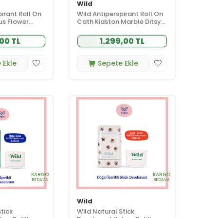
Wild
irant Roll On
Wild Antiperspirant Roll On
us Flower
Cath Kidston Marble Ditsy
ant Yedek
Case - Coconut - Vanilla
Refill Terleme Karşıtı 50 ml
00 TL
1.299,00 TL
 Ekle
Sepete Ekle
KARGO
KARGO
BEDAVA
BEDAVA
Wild
tick
Wild Natural Stick