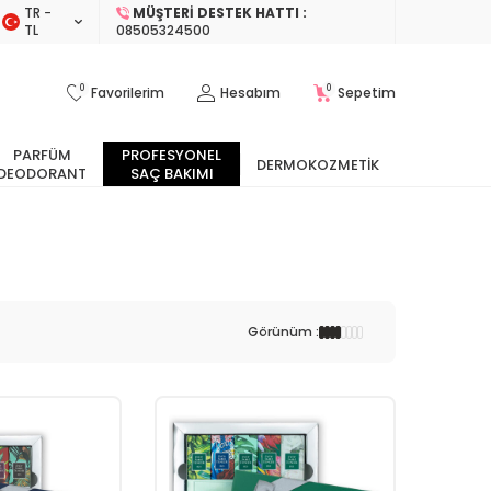
TR −
MÜŞTERI DESTEK HATTI :
TL
08505324500
0
0
Favorilerim
Hesabım
Sepetim
PARFÜM
PROFESYONEL
DERMOKOZMETIK
DEODORANT
SAÇ BAKIMI
Görünüm :