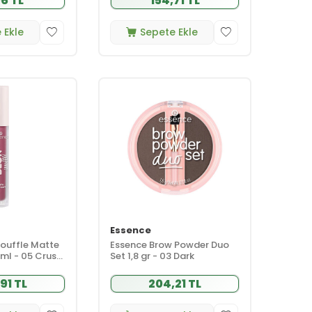
06 TL
154,71 TL
 Ekle
Sepete Ekle
Essence
Souffle Matte
Essence Brow Powder Duo
 ml - 05 Crush
Set 1,8 gr - 03 Dark
91 TL
204,21 TL