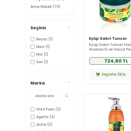
Anne Bebek
(73)
Bebek Bakımı
(65)
Bebek
Beslenme
(2)
Seçiniz
Ürünleri
Eyüp Sabri Tuncer
Çatlak Karşıtı
Beyaz
(1)
(5)
Bakım
Eyüp Sabri Tuncer Haw
Mavi
(1)
Ananas El ve Vücut Pe
Göğüs Bakımı
(2)
400 gr
Mor
(1)
Aromaterapi
(105)
724,80 TL
Sarı
(1)
Buhurdanlık ve
(4)
Difüzör
Sepete Ekle
Çiçek Suyu ve
(1)
Marka
Hidrosoller
Esansiyel Yağ
(101)
Gül Suyu
(3)
Cilt Bakımı
(655)
1944 Paris
(2)
Cilt Tipi ve
(480)
Agarta
(3)
İhtiyaç
Aicha
(3)
Vücut Bakımı
(69)