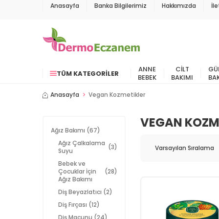
Anasayfa
Banka Bilgilerimiz
Hakkımızda
İl
ANNE
CILT
GÜ
TÜM KATEGORILER
BEBEK
BAKIMI
BA
Anasayfa
Vegan Kozmetikler
VEGAN KOZM
Ağız Bakımı
(67)
Ağız Çalkalama
(3)
Suyu
Bebek ve
Çocuklar İçin
(28)
Ağız Bakımı
Diş Beyazlatıcı
(2)
Diş Fırçası
(12)
Diş Macunu
(24)