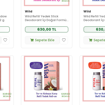
BEDAVA
Wild
Wild
adow
Wild Refill Yedek Stick
Wild Refill Ye
2 g
Deodorant İçi Doğal Formül
Deodorant İçi
- Pink Grapefruit - Lime 40 g
- Honey - Cac
g
630,00 TL
630,
Sepete Ekle
Sepete
KARGO
KARGO
BEDAVA
BEDAVA