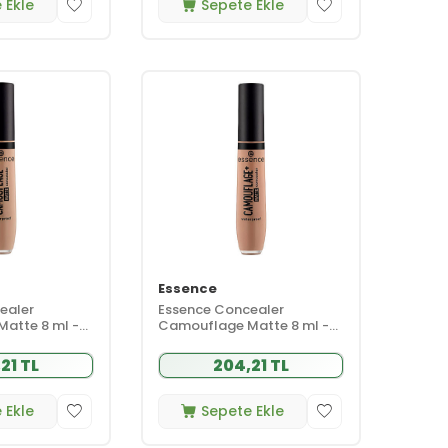
 Ekle
Sepete Ekle
Essence
ealer
Essence Concealer
atte 8 ml -
Camouflage Matte 8 ml -
160
21 TL
204,21 TL
 Ekle
Sepete Ekle