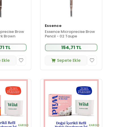
Essence
oprecise Brow
Essence Microprecise Brow
ark Brown
Pencil - 02 Taupe
71 TL
154,71 TL
 Ekle
Sepete Ekle
KARGO
KARGO