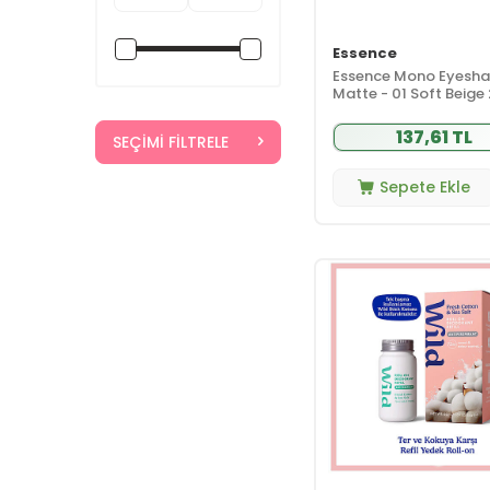
Labs
(18)
Organik Ağız
(16)
Bakımı
Cosrx
(7)
Essence
Doğal ve
Cream Co.
(24)
Essence Mono Eyesh
Organik Anne
(49)
Matte - 01 Soft Beige 
Bebek Bakımı
Dalin
(5)
Doğal ve
Davines
(1)
137,61 TL
Organik Cilt
(158)
SEÇIMI FILTRELE
Dead Sea Beyond
Bakımı
(2)
Sepete Ekle
Doğal ve
Dead Sea Spa
Organik
(38)
Magik
(18)
Deodorant
Decubal Basic
(1)
Doğal ve
Organik Güneş
(21)
Dentroit
(2)
Koruyucular
Desert Essence
(1)
Doğal ve
Diğer
(1)
Organik Makyaj
(54)
Malzemeleri
Dr. Plante
(2)
Doğal ve
Dr.Jart+
(1)
Organik Saç
(117)
Bakımı
Duaderm
(1)
Doğal ve
Eau Thermale
Organik Vücut
(51)
Jonzac
(10)
Bakımı
Ecos3
(11)