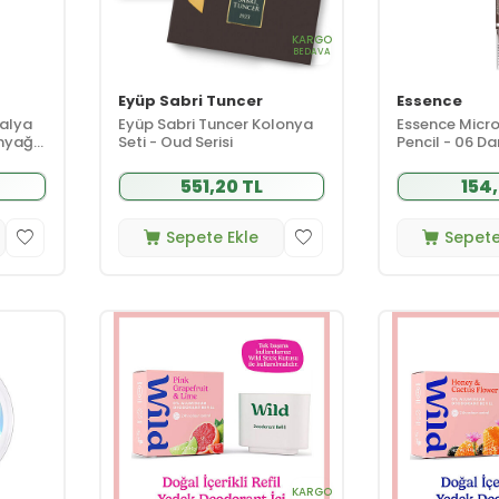
KARGO
BEDAVA
Eyüp Sabri Tuncer
Essence
talya
Eyüp Sabri Tuncer Kolonya
Essence Micr
nyağlı
Seti - Oud Serisi
Pencil - 06 D
551,20 TL
154,
Sepete Ekle
Sepete
KARGO