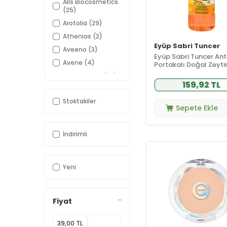
Alls Biocosmetics
Yüz Bakımı
(578)
(25)
Dermokozmetik
(121)
Arotolia
(29)
Dermokozmetik
Athenias
(2)
Anne Bebek
(6)
Eyüp Sabri Tuncer
Ürünleri
Aveeno
(3)
Eyüp Sabri Tuncer An
Dermokozmetik
Avene
(4)
Portakalı Doğal Zeyti
(83)
Cilt Bakımı
Köpük Sabun 500 ml
B-good care
(26)
Dermokozmetik
159,92 TL
Baby Dream
(1)
Güneş
(12)
Koruyucular
Stoktakiler
Babyton
(2)
Sepete Ekle
Dermokozmetik
(2)
Bade Natural
(4)
Makyaj
Barulab
(10)
Dermokozmetik
İndirimli
(9)
Saç Bakımı
Bio Oil
(2)
Dermokozmetik
Bionnex
(22)
(20)
Vücut Bakımı
Yeni
Caudalie
(22)
Doğal ve
(495)
Celenes By
Organik Bakım
Sweden
(1)
Doğal Organik
Fiyat
Clara Hygienics
Ev Temizlik
(9)
(4)
Ürünleri
Cosmogenesis
Doğal ve