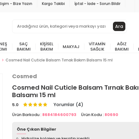
etişim - Bize Yazın
Kargo Takibi
İptal - İade - Sorun Bildir
Ara
NEŞ
SAÇ
KIŞISEL
VITAMIN
AĞIZ
MAKYAJ
KIMI
BAKIMI
BAKIM
SAĞLIK
BAKIMI
Cosmed Nail Cuticle Balsam Tırnak Bakım Balsamı 15 ml
Cosmed
Cosmed Nail Cuticle Balsam Tırnak Bak
Balsamı 15 ml
Yorumlar (4)
5.0
Ürün Barkodu :
8684184600793
Ürün Kodu :
80690
Öne Çıkan Bilgiler
Hidrolize kolajen ve keratin içerikli