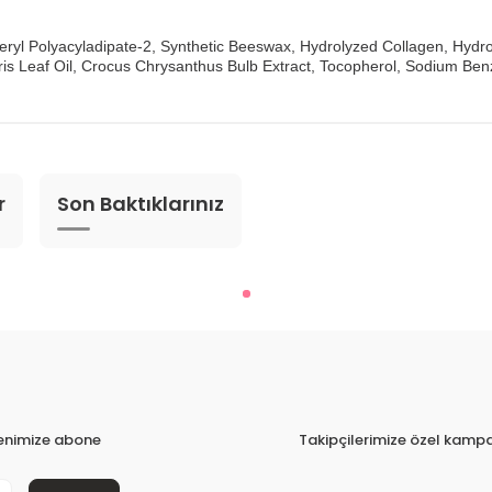
ceryl Polyacyladipate-2, Synthetic Beeswax, Hydrolyzed Collagen, Hydro
garis Leaf Oil, Crocus Chrysanthus Bulb Extract, Tocopherol, Sodium B
r
Son Baktıklarınız
tenimize abone
Takipçilerimize özel kampa