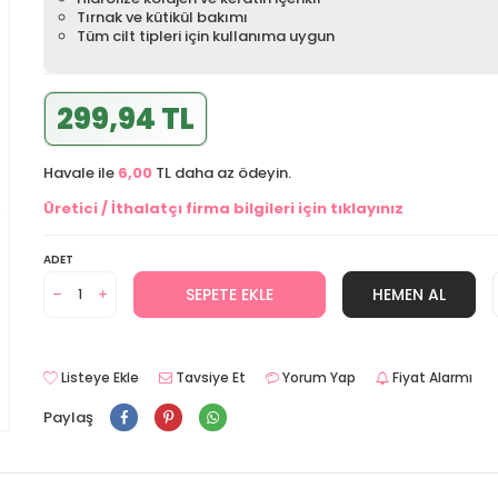
Tırnak ve kütikül bakımı
Tüm cilt tipleri için kullanıma uygun
299,94 TL
Havale ile
6,00
TL daha az ödeyin.
Üretici / İthalatçı firma bilgileri için tıklayınız
ADET
SEPETE EKLE
HEMEN AL
Listeye Ekle
Tavsiye Et
Yorum Yap
Fiyat Alarmı
Paylaş