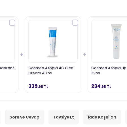
+
+
odorant
Cosmed Atopia 4C Cica
Cosmed Atopia Lip
Cream 40 ml
15 ml
339
234
,95 TL
,95 TL
Soru ve Cevap
Tavsiye Et
İade Koşulları