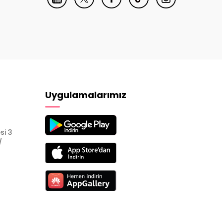
Uygulamalarımız
si 3
/