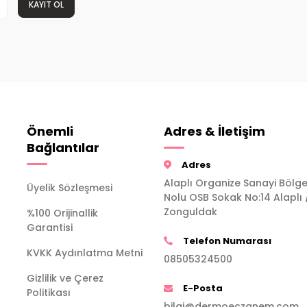
KAYIT OL
Önemli
Adres & İletişim
Bağlantılar
Adres
Alaplı Organize Sanayi Bölge
Üyelik Sözleşmesi
Nolu OSB Sokak No:14 Alaplı 
Zonguldak
%100 Orijinallik
Garantisi
Telefon Numarası
KVKK Aydınlatma Metni
08505324500
Gizlilik ve Çerez
E-Posta
Politikası
bilgi@dermoeczanem.com