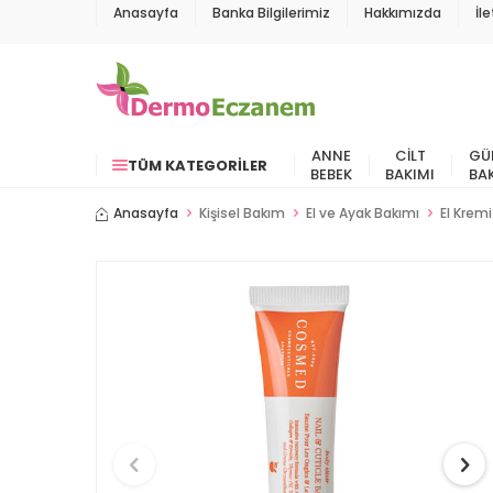
Anasayfa
Banka Bilgilerimiz
Hakkımızda
İl
ANNE
CILT
GÜ
TÜM KATEGORILER
BEBEK
BAKIMI
BA
Anasayfa
Kişisel Bakım
El ve Ayak Bakımı
El Kremi