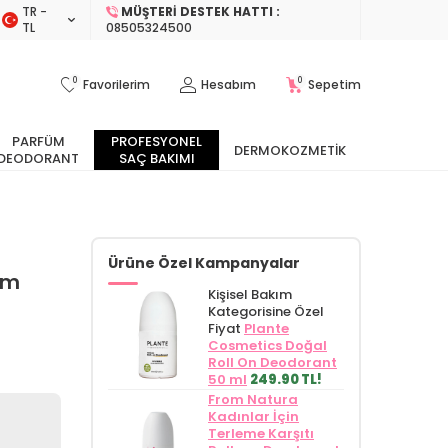
TR −
MÜŞTERI DESTEK HATTI :
TL
08505324500
0
0
Favorilerim
Hesabım
Sepetim
PARFÜM
PROFESYONEL
DERMOKOZMETIK
DEODORANT
SAÇ BAKIMI
Ürüne Özel Kampanyalar
ım
Kişisel Bakım
Kategorisine Özel
Fiyat
Plante
Cosmetics Doğal
Roll On Deodorant
50 ml
249.90 TL!
From Natura
Kadınlar İçin
Terleme Karşıtı