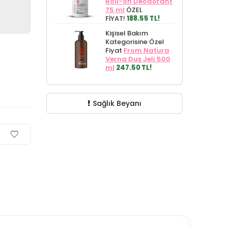
Roll-on Deodorant
75 ml
ÖZEL
FİYAT!
188.55 TL!
Kişisel Bakım
Kategorisine Özel
Fiyat
From Natura
Verna Duş Jeli 500
ml
247.50 TL!
Sağlık Beyanı