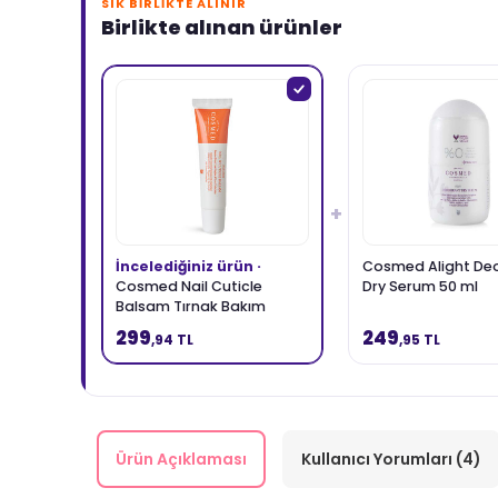
SIK BIRLIKTE ALINIR
Birlikte alınan ürünler
+
İncelediğiniz ürün ·
Cosmed Alight De
Cosmed Nail Cuticle
Dry Serum 50 ml
Balsam Tırnak Bakım
Balsamı 15 ml
299
249
,94 TL
,95 TL
Ürün Açıklaması
Kullanıcı Yorumları (4)