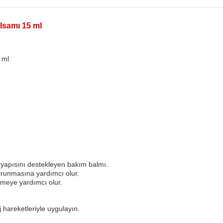
lsamı 15 ml
 ml
ül yapısını destekleyen bakım balmı.
korunmasına yardımcı olur.
irmeye yardımcı olur.
j hareketleriyle uygulayın.