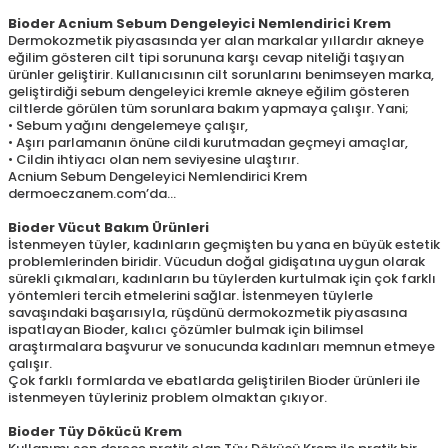
Bioder Acnium Sebum Dengeleyici Nemlendirici Krem
Dermokozmetik piyasasında yer alan markalar yıllardır akneye
eğilim gösteren cilt tipi sorununa karşı cevap niteliği taşıyan
ürünler geliştirir. Kullanıcısının cilt sorunlarını benimseyen marka,
geliştirdiği sebum dengeleyici kremle akneye eğilim gösteren
ciltlerde görülen tüm sorunlara bakım yapmaya çalışır. Yani;
• Sebum yağını dengelemeye çalışır,
• Aşırı parlamanın önüne cildi kurutmadan geçmeyi amaçlar,
• Cildin ihtiyacı olan nem seviyesine ulaştırır.
Acnium Sebum Dengeleyici Nemlendirici Krem
dermoeczanem.com’da…
Bioder Vücut Bakım Ürünleri
İstenmeyen tüyler, kadınların geçmişten bu yana en büyük estetik
problemlerinden biridir. Vücudun doğal gidişatına uygun olarak
sürekli çıkmaları, kadınların bu tüylerden kurtulmak için çok farklı
yöntemleri tercih etmelerini sağlar. İstenmeyen tüylerle
savaşındaki başarısıyla, rüşdünü dermokozmetik piyasasına
ispatlayan Bioder, kalıcı çözümler bulmak için bilimsel
araştırmalara başvurur ve sonucunda kadınları memnun etmeye
çalışır.
Çok farklı formlarda ve ebatlarda geliştirilen Bioder ürünleri ile
istenmeyen tüyleriniz problem olmaktan çıkıyor.
Bioder Tüy Dökücü Krem