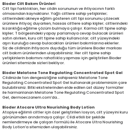
Bioder Cilt Bakım Ürünleri
Cilt tipi farklılıkları, her cildin sorununun ve ihtiyacının farklı
olmasından kaynaklanır. Yağlı ciltlere sahip yetişkinler;
ciltlerindeki akneye eğilim gösteren cilt tipi sorununu çözecek
ürünlere ihtiyaç duyarken, hassas ciltlere sahip kişiler; ciltlerindeki
kızarıklığa eğilime çözüm bulmaya çalışır. Karma cilt tipine sahip
kişiler; T bölgesindeki yapay parlamaya cevap bulacak ürünleri
satın alırken, kuru cilt tipine sahip kullanıcılar; cilt yüzeyindeki
aşırı kuruluğa cevap bulacakları ürünleri bakımlarına eklerler.
Siz de cildinizin ihtiyacını duyduğu tüm ürünlere Bioder markası
cilt bakım ürünlerinden ulaşabilirsiniz. Her cilt tipine sahip
yetişkinlerin bakımını rahatlıkla yapması için geliştirilen Bioder
ürünleri sitemizde sizleri bekliyor.
Bioder Melatone Tone Regulating Concentrated Spot Gel
Cildinizde ton dengesizliğine sahipseniz Melatone Tone
Regulating Concentrated Spot Gel kullanarak probleminizin çare
bulubilirsiniz. Bitki ekstrelerinden elde edilen üst düzey formüller
ile harmanlanan Melatone Tone Regulating Concentrated Spot
Gel, dermoeczanem.com’da…
Bioder Atocare Ultra Nourishing Body Lotion
Atopiye eğilimli ciltler için özel geliştirilen losyon, cilt yüzeyini kuru
görünümden arındırmaya çalışır. Cildi etkili bir şekilde
nemlendirmeye de çalışan formülü ile Atocare Ultra Nourishing
Body Lotion’a sitemizden ulaşabilirsiniz.