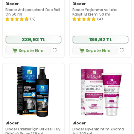
Bioder
Bioder
Bioder Antiperspirant Deo Roll
Bioder Yaşlanma ve Leke
On 50 ml
Karşıtı El Kremi 50 ml
(5)
(4)
339,92 TL
186,92 TL
Sepete Ekle
Sepete Ekle
Bioder
Bioder
Bioder Erkekler İçin Bitkisel Tüy
Bioder Hijyenik İntim Yıkama
Dökücü Sprey 175 ml
Jeli 200 ml