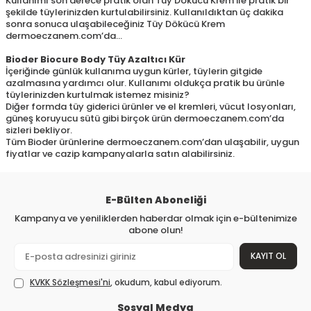
Kullanımı son derece pratik olan Tüy Dökücü Krem ile pratik bir
şekilde tüylerinizden kurtulabilirsiniz. Kullanıldıktan üç dakika
sonra sonuca ulaşabileceğiniz Tüy Dökücü Krem
dermoeczanem.com’da…
Bioder Biocure Body Tüy Azaltıcı Kür
İçeriğinde günlük kullanıma uygun kürler, tüylerin gitgide
azalmasına yardımcı olur. Kullanımı oldukça pratik bu ürünle
tüylerinizden kurtulmak istemez misiniz?
Diğer formda tüy giderici ürünler ve el kremleri, vücut losyonları,
güneş koruyucu sütü gibi birçok ürün dermoeczanem.com’da
sizleri bekliyor.
Tüm Bioder ürünlerine dermoeczanem.com’dan ulaşabilir, uygun
fiyatlar ve cazip kampanyalarla satın alabilirsiniz.
E-Bülten Aboneliği
Kampanya ve yeniliklerden haberdar olmak için e-bültenimize
abone olun!
KAYIT OL
KVKK Sözleşmesi'ni
, okudum, kabul ediyorum.
Sosyal Medya