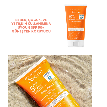
BEBEK, ÇOCUK, VE
YETİŞKİN KULLANIMINA
UYGUN SPF 50+
GÜNEŞTEN KORUYUCU