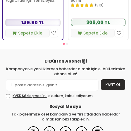
Yağlı Ciltler İçin Temizleyici
50 ml
Köpüren Jel 150 ml
(310)
309,00 TL
149.90 TL
Sepete Ekle
Sepete Ekle
E-Bülten Aboneliği
Kampanya ve yeniliklerden haberdar olmak için e-bültenimize
abone olun!
KAYIT OL
KVKK Sözleşmesi'ni
, okudum, kabul ediyorum.
Sosyal Medya
Takipçilerimize özel kampanya ve fırsatlardan haberdar
olmak için bizi takip edin.