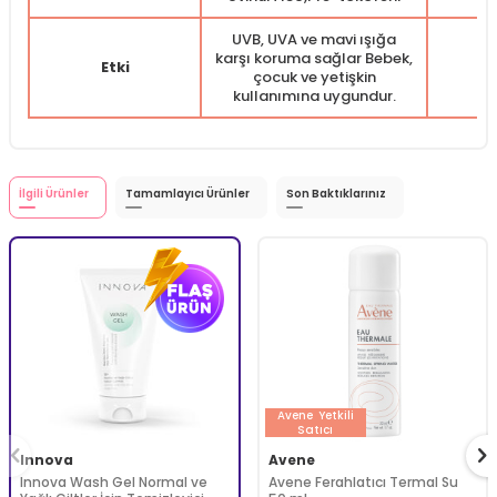
UVB, UVA ve mavi ışığa
karşı koruma sağlar Bebek,
Etki
C
çocuk ve yetişkin
kullanımına uygundur.
İlgili Ürünler
Tamamlayıcı Ürünler
Son Baktıklarınız
Avene
Yetkili
Satıcı
Innova
Avene
Innova Wash Gel Normal ve
Avene Ferahlatıcı Termal Su