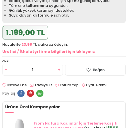
Bebek, çocuk ve yetişkinler için Spf 50 güneş koruyucu.
Tüm aile kullanımına uygundur.
Günlük yüksek korumayı destekler.
Suya dayanıklı formüle sahiptir.
1.199,00 TL
Havale ile
23,98
TL daha az ödeyin.
Üretici / İthalatçı firma bilgileri için tıklayınız
ADET
Beğen
Listeye Ekle
Tavsiye Et
Yorum Yap
Fiyat Alarmı
Paylaş
Ürüne Özel Kampanyalar
From Natura Kadınlar İçin Terleme Karşıtı