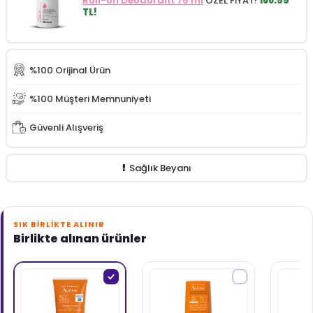
Roll-on Deodorant 75 ml
ÖZEL FİYAT!
188.55
TL!
%100 Orijinal Ürün
%100 Müşteri Memnuniyeti
Güvenli Alışveriş
Sağlık Beyanı
SIK BIRLIKTE ALINIR
Birlikte alınan ürünler