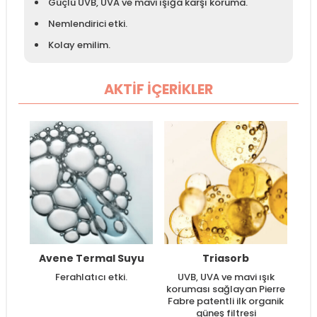
Güçlü UVB, UVA ve mavi ışığa karşı koruma.
Nemlendirici etki.
Kolay emilim.
AKTİF İÇERİKLER
Avene Termal Suyu
Triasorb
Ferahlatıcı etki.
UVB, UVA ve mavi ışık
koruması sağlayan Pierre
Fabre patentli ilk organik
güneş filtresi