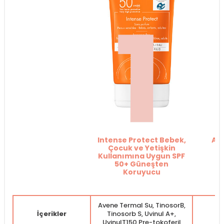
Intense Protect Bebek,
Av
Çocuk ve Yetişkin
Kullanımına Uygun SPF
50+ Güneşten
Koruyucu
Avene Termal Su, TinosorB,
İçerikler
Tinosorb S, Uvinul A+,
Av
UvinulT150,Pre-tokoferil