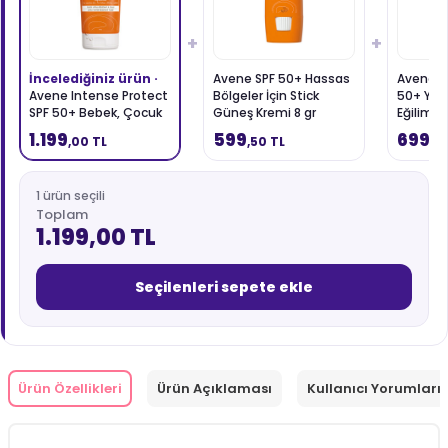
+
+
İncelediğiniz ürün ·
Avene SPF 50+ Hassas
Avene C
Avene Intense Protect
Bölgeler İçin Stick
50+ Yağ
SPF 50+ Bebek, Çocuk
Güneş Kremi 8 gr
Eğilimli C
ve Yetişkinler için
Güneş K
1.199
599
699
,00 TL
,50 TL
,0
Yüksek Korumalı Güneş
Kremi 150 ml
1 ürün seçili
Toplam
1.199,00 TL
Seçilenleri sepete ekle
Ürün Özellikleri
Ürün Açıklaması
Kullanıcı Yorumları 