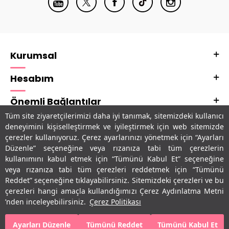
Kurumsal
Hesabım
Önemli Bağlantılar
Tüm site ziyaretçilerimizi daha iyi tanımak, sitemizdeki kullanıcı
Adres & İletişim
deneyimini kişiselleştirmek ve iyileştirmek için web sitemizde
çerezler kullanıyoruz. Çerez ayarlarınızı yönetmek için “Ayarları
Uygulamalarımız
Düzenle” seçeneğine veya rızanıza tabi tüm çerezlerin
kullanımını kabul etmek için “Tümünü Kabul Et” seçeneğine
veya rızanıza tabi tüm çerezleri reddetmek için “Tümünü
Reddet” seçeneğine tıklayabilirsiniz. Sitemizdeki çerezleri ve bu
çerezleri hangi amaçla kullandığımızı Çerez Aydınlatma Metni
’nden inceleyebilirsiniz.
Çerez Politikası
Ayarları Düzenle
Tümünü Reddet
Tümünü Kabul Et
SEPETE EKLE
HEMEN AL