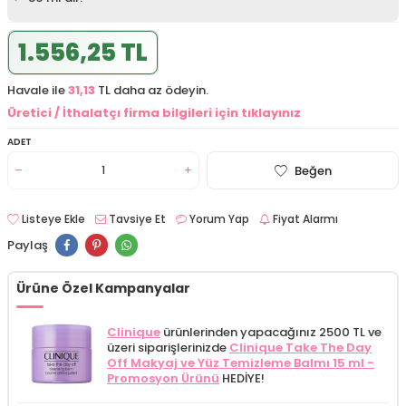
1.556,25 TL
Havale ile
31,13
TL daha az ödeyin.
Üretici / İthalatçı firma bilgileri için tıklayınız
ADET
Beğen
Listeye Ekle
Tavsiye Et
Yorum Yap
Fiyat Alarmı
Paylaş
Ürüne Özel Kampanyalar
Clinique
ürünlerinden yapacağınız 2500 TL ve
üzeri siparişlerinizde
Clinique Take The Day
Off Makyaj ve Yüz Temizleme Balmı 15 ml -
Promosyon Ürünü
HEDİYE!