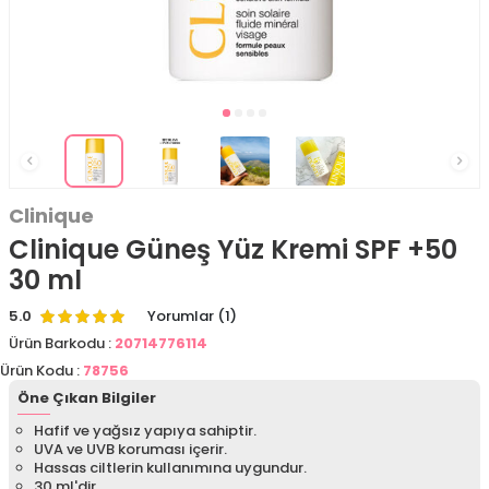
Clinique
Clinique Güneş Yüz Kremi SPF +50
30 ml
5.0
Yorumlar (1)
Ürün Barkodu :
20714776114
Ürün Kodu :
78756
Öne Çıkan Bilgiler
Hafif ve yağsız yapıya sahiptir.
UVA ve UVB koruması içerir.
Hassas ciltlerin kullanımına uygundur.
30 ml'dir.