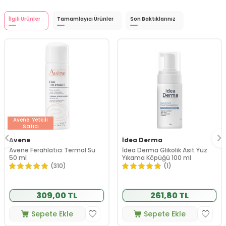
İlgili Ürünler
Tamamlayıcı Ürünler
Son Baktıklarınız
Avene
Yetkili
Satıcı
Avene
İdea Derma
Avene Ferahlatıcı Termal Su
İdea Derma Glikolik Asit Yüz
50 ml
Yıkama Köpüğü 100 ml
(310)
(1)
309,00 TL
261,80 TL
Sepete Ekle
Sepete Ekle