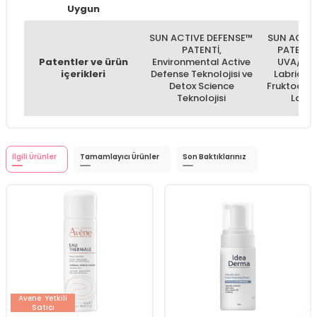
Uygun
SUN ACTIVE DEFENSE™
SUN ACTIV
PATENTİ,
PATENTİ,
Patentler ve ürün
Environmental Active
UVA/UVB 
içerikleri
Defense Teknolojisi ve
Labridin,
Detox Science
Fruktoolig
Teknolojisi
Lamir
İlgili Ürünler
Tamamlayıcı Ürünler
Son Baktıklarınız
Avene
Yetkili
Satıcı