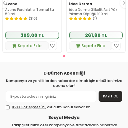
Avene
İdea Derma
Avene Ferahlatıcı Termal Su
İdea Derma Glikolik Asit Yüz
50 ml
Yıkama Köpüğü 100 ml
(310)
(1)
309,00 TL
261,80 TL
Sepete Ekle
Sepete Ekle
E-Bülten Aboneliği
Kampanya ve yeniliklerden haberdar olmak için e-bültenimize
abone olun!
KAYIT OL
KVKK Sözleşmesi'ni
, okudum, kabul ediyorum.
Sosyal Medya
Takipçilerimize özel kampanya ve fırsatlardan haberdar