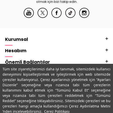
olmak için bizi takip edin.
Kurumsal
Hesabım
Önemli Bağlantılar
Tüm site ziyaretçilerimizi daha iyi tanımak, sitemizdeki kullanıcı
Adres & İletişim
deneyimini kişiselleştirmek ve iyileştirmek için web sitemizde
çerezler kullanıyoruz. Çerez ayarlarınızı yönetmek için “Ayarları
Uygulamalarımız
Düzenle” seçeneğine veya rızanıza tabi tüm çerezlerin
kullanımını kabul etmek için “Tümünü Kabul Et” seçeneğine
veya rızanıza tabi tüm çerezleri reddetmek için “Tümünü
Reddet” seçeneğine tıklayabilirsiniz. Sitemizdeki çerezleri ve bu
çerezleri hangi amaçla kullandığımızı Çerez Aydınlatma Metni
’nden inceleyebilirsiniz.
Çerez Politikası