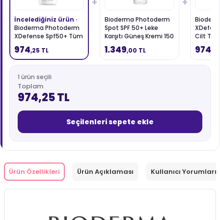
+
+
İncelediğiniz ürün ·
Bioderma Photoderm
Bioder
Bioderma Photoderm
Spot SPF 50+ Leke
XDefen
XDefense Spf50+ Tüm
Karşıtı Güneş Kremi 150
Cilt Tipl
Cilt Tipleri İçin Renkli
ml
Güneş K
974
1.349
974
,25 TL
,00 TL
,2
Güneş Kremi 40 ml -
Golden
1 ürün seçili
Toplam
974,25 TL
Seçilenleri sepete ekle
Ürün Özellikleri
Ürün Açıklaması
Kullanıcı Yorumları 