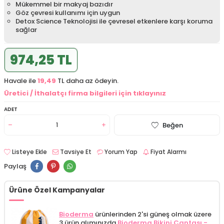
Mükemmel bir makyaj bazıdır
Göz çevresi kullanımı için uygun
Detox Science Teknolojisi ile çevresel etkenlere karşı koruma
sağlar
974,25 TL
Havale ile
19,49
TL daha az ödeyin.
Üretici / İthalatçı firma bilgileri için tıklayınız
ADET
Beğen
Listeye Ekle
Tavsiye Et
Yorum Yap
Fiyat Alarmı
Paylaş
Ürüne Özel Kampanyalar
Bioderma
ürünlerinden 2'si güneş olmak üzere
3 ürün alımınızda
Bioderma Bikini Çantası -