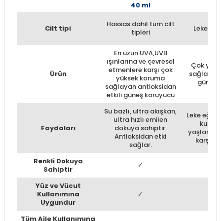
15
40 ml
Hassas dahil tüm cilt
Cilt tipi
Leke eğil
tipleri
En uzun UVA,UVB
ışınlarına ve çevresel
Çok yüks
etmenlere karşı çok
Ürün
sağlayan 
yüksek koruma
güneş 
sağlayan antioksidan
etkili güneş koruyucu
Su bazlı, ultra akışkan,
Leke eğili
ultra hızlı emilen
kuru ci
Faydaları
dokuya sahiptir.
yaşlanma v
Antioksidan etki
karşıtı 
sağlar.
Renkli Dokuya
✓
Sahiptir
Yüz ve Vücut
Kullanımına
✓
Uygundur
Tüm Aile Kullanımına