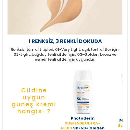
1 RENKSİZ, 3 RENKLİ DOKUDA
Renksiz, tüm cilt tipleri; 01-Very Light, açık tenli ciltler için;
02-Light, buğday tenli ciltler için; 03-Golden, bronz ve
esmer tenli ciltler için uygundur.
Cildine
uygun
güneş kremi
hangisi ?
Photoderm
Phot
XDEFENSE ULTRA-
Spot 
FLUID
SPF50+ Golden