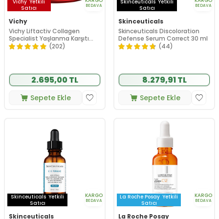
KARGO
KARGO
Vichy
Yetkili
Skinceuticals
Yetkili
BEDAVA
BEDAVA
Satıcı
Satıcı
Vichy
Skinceuticals
Vichy Liftactiv Collagen
Skinceuticals Discoloration
Specialist Yaşlanma Karşıtı
Defense Serum Correct 30 ml
Bakım Kremi 50 ml
(202)
(44)
2.695,00 TL
8.279,91 TL
Sepete Ekle
Sepete Ekle
KARGO
KARGO
Skinceuticals
Yetkili
La Roche Posay
Yetkili
BEDAVA
BEDAVA
Satıcı
Satıcı
Skinceuticals
La Roche Posay