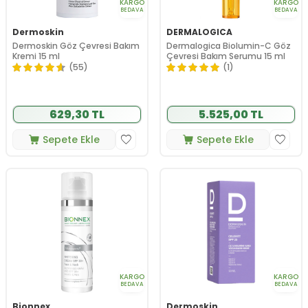
KARGO
KARGO
BEDAVA
BEDAVA
Dermoskin
DERMALOGICA
Dermoskin Göz Çevresi Bakım
Dermalogica Biolumin-C Göz
Kremi 15 ml
Çevresi Bakım Serumu 15 ml
(55)
(1)
629,30 TL
5.525,00 TL
Sepete Ekle
Sepete Ekle
KARGO
KARGO
BEDAVA
BEDAVA
Bionnex
Dermoskin