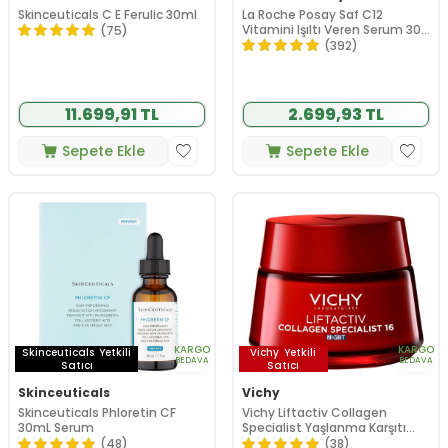
Skinceuticals C E Ferulic 30ml
La Roche Posay Saf C12
Vitamini Işıltı Veren Serum 30
(75)
ml
(392)
11.699,91 TL
2.699,93 TL
Sepete Ekle
Sepete Ekle
KARGO
KARGO
Skinceuticals
Yetkili
Vichy
Yetkili
BEDAVA
BEDAVA
Satıcı
Satıcı
Skinceuticals
Vichy
Skinceuticals Phloretin CF
Vichy Liftactiv Collagen
30mL Serum
Specialist Yaşlanma Karşıtı
Gece Bakım Kremi 50 ml
(48)
(38)