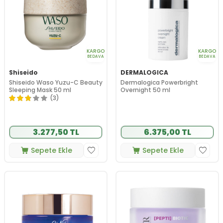
KARGO
KARGO
BEDAVA
BEDAVA
Shiseido
DERMALOGICA
Shiseido Waso Yuzu-C Beauty
Dermalogica Powerbright
Sleeping Mask 50 ml
Overnight 50 ml
(3)
3.277,50 TL
6.375,00 TL
Sepete Ekle
Sepete Ekle