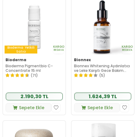
KARGO
KARGO
Bioderma
Yetkili
BEDAVA
BEDAVA
Satıcı
Bioderma
Bionnex
Bioderma Pigmentbio C-
Bionnex Whitening Aydınlatıcı
Concentrate 15 ml
ve Leke Karşıtı Gece Bakım
Serumu 20 ml
(71)
(5)
2.190,30 TL
1.624,39 TL
Sepete Ekle
Sepete Ekle