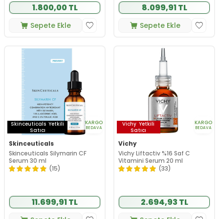
1.800,00 TL
8.099,91 TL
Sepete Ekle
Sepete Ekle
KARGO
KARGO
Skinceuticals
Yetkili
Vichy
Yetkili
BEDAVA
BEDAVA
Satıcı
Satıcı
Skinceuticals
Vichy
Skinceuticals Silymarin CF
Vichy Liftactiv %16 Saf C
Serum 30 ml
Vitamini Serum 20 ml
(15)
(33)
11.699,91 TL
2.694,93 TL