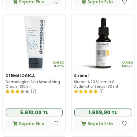
Sepete Ekle
Sepete Ekle
KARGO
KARGO
BEDAVA
BEDAVA
DERMALOGICA
Sirenol
Dermalogica Skin Smoothing
Sirenol %20 Vitamin C
Cream 100ml
Aydınlatıcı Serum 30 ml
(7)
(1)
5.610,00 TL
1.699,90 TL
Sepete Ekle
Sepete Ekle