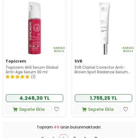
KARGO
KARGO
BEDAVA
BEDAVA
Topicrem
SVR
Topicrem AH3 Serum Global
SVR Clairial Corrector Anti-
Anti-Age Serum 30 ml
Brown Spot Raidance Serum
30ml
(1)
4.248,30 TL
1.755,25 TL
Sepete Ekle
Sepete Ekle
Toplam
40
ürün bulunmaktadır.