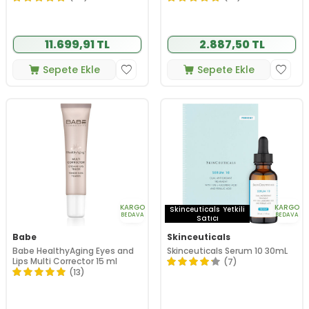
11.699,91 TL
2.887,50 TL
Sepete Ekle
Sepete Ekle
KARGO
KARGO
Skinceuticals
Yetkili
BEDAVA
BEDAVA
Satıcı
Babe
Skinceuticals
Babe HealthyAging Eyes and
Skinceuticals Serum 10 30mL
Lips Multi Corrector 15 ml
(7)
(13)