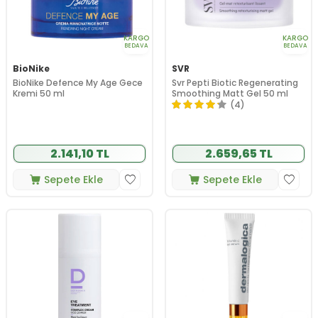
KARGO
KARGO
BEDAVA
BEDAVA
BioNike
SVR
BioNike Defence My Age Gece
Svr Pepti Biotic Regenerating
Kremi 50 ml
Smoothing Matt Gel 50 ml
(4)
2.141,10 TL
2.659,65 TL
Sepete Ekle
Sepete Ekle