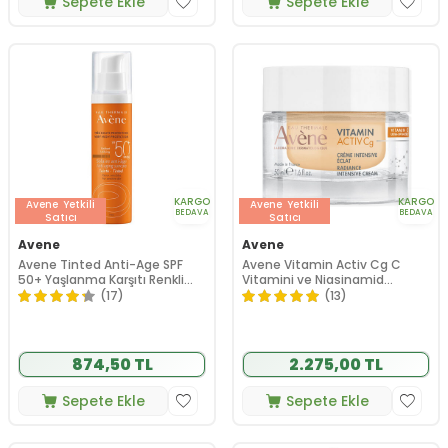
Sepete Ekle
Sepete Ekle
KARGO
KARGO
Avene
Yetkili
Avene
Yetkili
BEDAVA
BEDAVA
Satıcı
Satıcı
Avene
Avene
Avene Tinted Anti-Age SPF
Avene Vitamin Activ Cg C
50+ Yaşlanma Karşıtı Renkli
Vitamini ve Niasinamid
Güneş Kremi 50 ml
Antioksidan Etkili Yüz Bakım
(17)
(13)
Kremi 50 ml
874,50 TL
2.275,00 TL
Sepete Ekle
Sepete Ekle