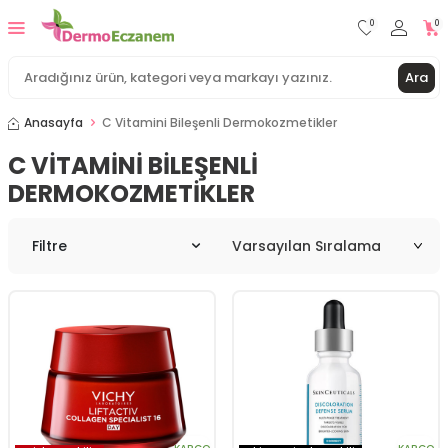
0
0
Ara
Anasayfa
C Vitamini Bileşenli Dermokozmetikler
C VITAMINI BILEŞENLI
DERMOKOZMETIKLER
Filtre