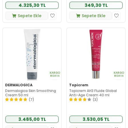
4.325,30 TL
349,30 TL
Sepete Ekle
Sepete Ekle
KARGO
KARGO
BEDAVA
BEDAVA
DERMALOGICA
Topicrem
Dermalogica Skin Smoothing
Topicrem AH3 Fluide Global
Cream 50 ml
Anti-Age Cream 40 ml
(7)
(3)
3.485,00 TL
3.530,05 TL