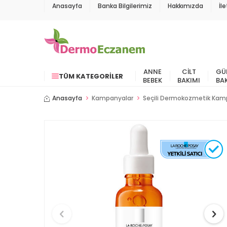
Anasayfa
Banka Bilgilerimiz
Hakkımızda
İl
ANNE
CILT
GÜ
TÜM KATEGORILER
BEBEK
BAKIMI
BA
Anasayfa
Kampanyalar
Seçili Dermokozmetik Kamp