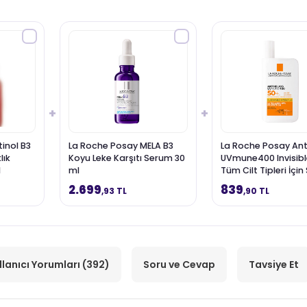
+
+
inol B3
La Roche Posay MELA B3
La Roche Posay Ant
lık
Koyu Leke Karşıtı Serum 30
UVmune400 Invisible
l
ml
Tüm Cilt Tipleri İçi
Yüz Güneş Kremi 50
2.699
839
,93 TL
,90 TL
llanıcı Yorumları (392)
Soru ve Cevap
Tavsiye Et