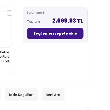
1 ürün seçili
2.699,93 TL
Toplam
Seçilenleri sepete ekle
helios
 Fluid
n SPF50+
 ml
İade Koşulları
Beni Ara