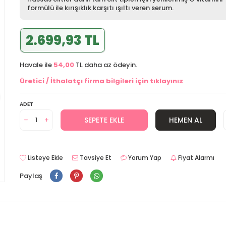
formülü ile kırışıklık karşıtı ışıltı veren serum.
2.699,93 TL
Havale ile
54,00
TL daha az ödeyin.
Üretici / İthalatçı firma bilgileri için tıklayınız
ADET
SEPETE EKLE
HEMEN AL
Listeye Ekle
Tavsiye Et
Yorum Yap
Fiyat Alarmı
Paylaş