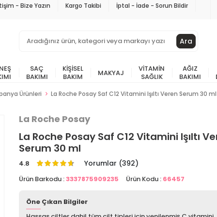
etişim - Bize Yazın
Kargo Takibi
İptal - İade - Sorun Bildir
Ara
NEŞ
SAÇ
KIŞISEL
VITAMIN
AĞIZ
MAKYAJ
KIMI
BAKIMI
BAKIM
SAĞLIK
BAKIMI
anya Ürünleri
La Roche Posay Saf C12 Vitamini Işıltı Veren Serum 30 ml
La Roche Posay
La Roche Posay Saf C12 Vitamini Işıltı V
Serum 30 ml
Yorumlar (392)
4.8
Ürün Barkodu :
3337875909235
Ürün Kodu :
66457
Öne Çıkan Bilgiler
Hassas ciltler dahil tüm cilt tipleri için yenilenmiş C vitamini