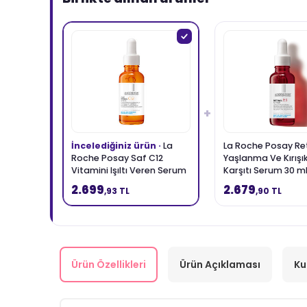
+
İncelediğiniz ürün ·
La
La Roche Posay Ret
Roche Posay Saf C12
Yaşlanma Ve Kırışık
Vitamini Işıltı Veren Serum
Karşıtı Serum 30 m
30 ml
2.699
2.679
,93 TL
,90 TL
Ürün Özellikleri
Ürün Açıklaması
Ku