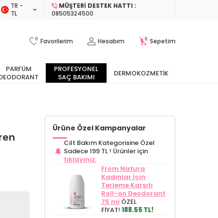
TR −
MÜŞTERI DESTEK HATTI :
TL
08505324500
0
0
Favorilerim
Hesabım
Sepetim
PARFÜM
PROFESYONEL
DERMOKOZMETIK
DEODORANT
SAÇ BAKIMI
Ürüne Özel Kampanyalar
eren
Cilt Bakım Kategorisine Özel
Sadece 199 TL !
Ürünler için
tıklayınız.
From Natura
Kadınlar İçin
Terleme Karşıtı
Roll-on Deodorant
75 ml
ÖZEL
FİYAT!
188.55 TL!