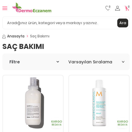
0
0
Ara
Anasayfa
Saç Bakımı
SAÇ BAKIMI
Filtre
KARGO
KARGO
BEDAVA
BEDAVA