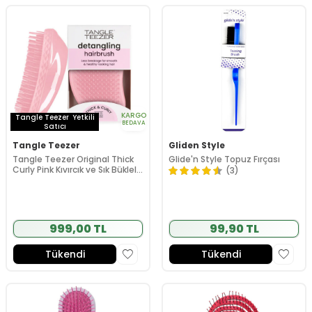
KARGO
Tangle Teezer
Yetkili
BEDAVA
Satıcı
Tangle Teezer
Gliden Style
Tangle Teezer Original Thick
Glide'n Style Topuz Fırçası
Curly Pink Kıvırcık ve Sık Bükleli
(3)
Saçlar için Saç Fırçası-Tarak
999,00 TL
99,90 TL
Tükendi
Tükendi