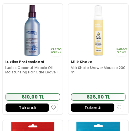
KARGO
KARGO
BEDAVA
BEDAVA
Luxliss Professional
Milk Shake
Luxliss Coconut Miracle Oil
Milk Shake Shower Mousse 200
Moisturizing Hair Care Leave In
ml
Treatment 150 ml
810,00 TL
828,00 TL
Tükendi
Tükendi