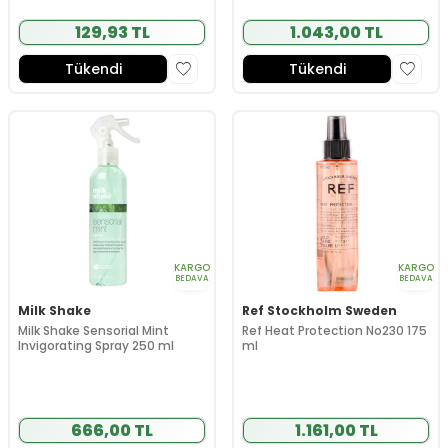
129,93 TL
1.043,00 TL
Tükendi
Tükendi
KARGO
KARGO
BEDAVA
BEDAVA
Milk Shake
Ref Stockholm Sweden
Milk Shake Sensorial Mint
Ref Heat Protection No230 175
Invigorating Spray 250 ml
ml
666,00 TL
1.161,00 TL