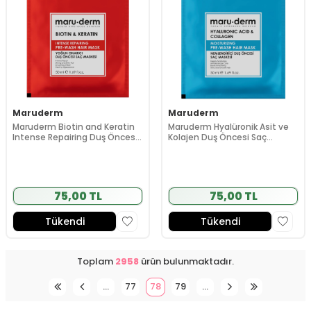
Maruderm
Maruderm
Maruderm Biotin and Keratin
Maruderm Hyalüronik Asit ve
Intense Repairing Duş Öncesi
Kolajen Duş Öncesi Saç
Saç Maskesi 50 ml
Maskesi 50 ml
75,00 TL
75,00 TL
Tükendi
Tükendi
Toplam
2958
ürün bulunmaktadır.
…
77
78
79
…