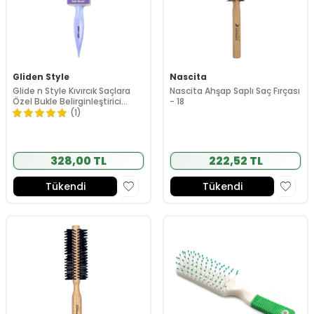
Gliden Style
Nascita
Glide n Style Kıvırcık Saçlara
Nascita Ahşap Saplı Saç Fırçası
Özel Bukle Belirginleştirici
- 18
Tarak Fırça
(1)
328,00 TL
222,52 TL
Tükendi
Tükendi