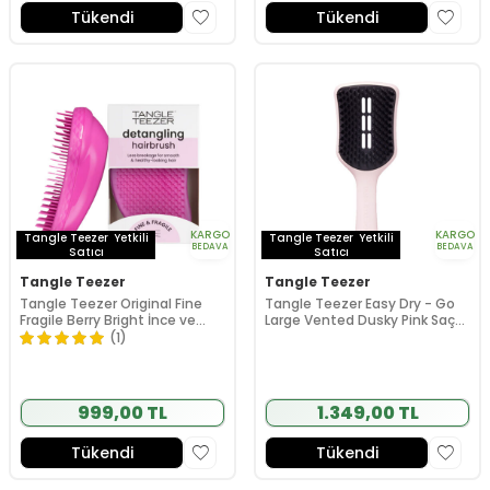
Tükendi
Tükendi
KARGO
KARGO
Tangle Teezer
Yetkili
Tangle Teezer
Yetkili
BEDAVA
BEDAVA
Satıcı
Satıcı
Tangle Teezer
Tangle Teezer
Tangle Teezer Original Fine
Tangle Teezer Easy Dry - Go
Fragile Berry Bright İnce ve
Large Vented Dusky Pink Saç
Kırılgan Saçlar İçin Saç Fırçası-
ve Fön Fırçası
(1)
Tarak
999,00 TL
1.349,00 TL
Tükendi
Tükendi