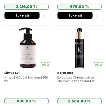
2.216,00 TL
979,00 TL
Tükendi
Tükendi
KARGO
KARGO
BEDAVA
BEDAVA
Simya Evi
Kerastase
Simya Evi Doğal Saç Kremi 250
Kerastase Chronologiste
ml
Thermique Regenerant Isı
Koruyucu Krem 150 ml
800,00 TL
2.504,00 TL