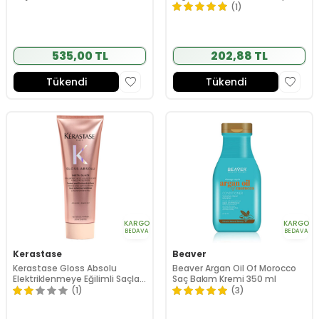
250 gr
(1)
535,00 TL
202,88 TL
Tükendi
Tükendi
KARGO
KARGO
BEDAVA
BEDAVA
Kerastase
Beaver
Kerastase Gloss Absolu
Beaver Argan Oil Of Morocco
Elektriklenmeye Eğilimli Saçlar
Saç Bakım Kremi 350 ml
İçin Parlaklık Veren Saç Bakım
(1)
(3)
Kremi 250 ml