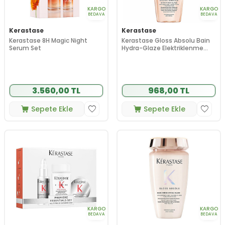
KARGO
KARGO
BEDAVA
BEDAVA
Kerastase
Kerastase
Kerastase 8H Magic Night
Kerastase Gloss Absolu Bain
Serum Set
Hydra-Glaze Elektriklenme
Karşıtı Şampuan 80 ml
3.560,00 TL
968,00 TL
Sepete Ekle
Sepete Ekle
KARGO
KARGO
BEDAVA
BEDAVA