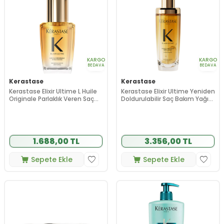
KARGO
KARGO
BEDAVA
BEDAVA
Kerastase
Kerastase
Kerastase Elixir Ultime L Huile
Kerastase Elixir Ultime Yeniden
Originale Parlaklık Veren Saç
Doldurulabilir Saç Bakım Yağı
Bakım Yağı 30 ml
75 ml
1.688,00 TL
3.356,00 TL
Sepete Ekle
Sepete Ekle