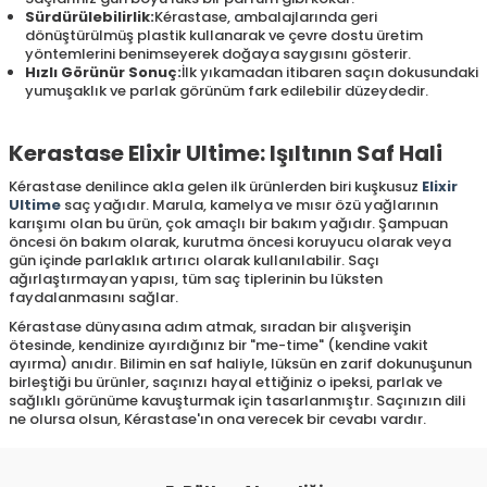
Sürdürülebilirlik:
Kérastase, ambalajlarında geri
dönüştürülmüş plastik kullanarak ve çevre dostu üretim
yöntemlerini benimseyerek doğaya saygısını gösterir.
Hızlı Görünür Sonuç:
İlk yıkamadan itibaren saçın dokusundaki
yumuşaklık ve parlak görünüm fark edilebilir düzeydedir.
Kerastase Elixir Ultime: Işıltının Saf Hali
Kérastase denilince akla gelen ilk ürünlerden biri kuşkusuz
Elixir
Ultime
saç yağıdır. Marula, kamelya ve mısır özü yağlarının
karışımı olan bu ürün, çok amaçlı bir bakım yağıdır. Şampuan
öncesi ön bakım olarak, kurutma öncesi koruyucu olarak veya
gün içinde parlaklık artırıcı olarak kullanılabilir. Saçı
ağırlaştırmayan yapısı, tüm saç tiplerinin bu lüksten
faydalanmasını sağlar.
Kérastase dünyasına adım atmak, sıradan bir alışverişin
ötesinde, kendinize ayırdığınız bir "me-time" (kendine vakit
ayırma) anıdır. Bilimin en saf haliyle, lüksün en zarif dokunuşunun
birleştiği bu ürünler, saçınızı hayal ettiğiniz o ipeksi, parlak ve
sağlıklı görünüme kavuşturmak için tasarlanmıştır. Saçınızın dili
ne olursa olsun, Kérastase'ın ona verecek bir cevabı vardır.