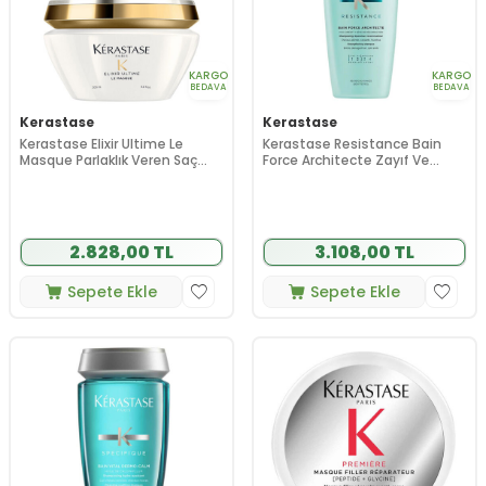
KARGO
KARGO
BEDAVA
BEDAVA
Kerastase
Kerastase
Kerastase Elixir Ultime Le
Kerastase Resistance Bain
Masque Parlaklık Veren Saç
Force Architecte Zayıf Ve
Maskesi 200 ml
Yıpranmış Saçlar İçin Şampuan
500 ml
2.828,00 TL
3.108,00 TL
Sepete Ekle
Sepete Ekle