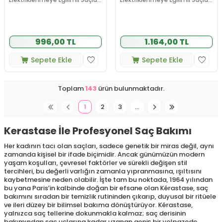
Için Parlaklık Veren Şampuan
İçin Parlaklık Veren Saç Bakım
80 ml
Kremi 75 ml
996,00 TL
1.164,00 TL
Sepete Ekle
Sepete Ekle
Toplam
143
ürün bulunmaktadır.
1
2
3
…
Kerastase İle Profesyonel Saç Bakımı
Her kadının tacı olan saçları, sadece genetik bir miras değil, aynı
zamanda kişisel bir ifade biçimidir. Ancak günümüzün modern
yaşam koşulları, çevresel faktörler ve sürekli değişen stil
tercihleri, bu değerli varlığın zamanla yıpranmasına, ışıltısını
kaybetmesine neden olabilir. İşte tam bu noktada, 1964 yılından
bu yana Paris’in kalbinde doğan bir efsane olan Kérastase, saç
bakımını sıradan bir temizlik rutininden çıkarıp, duyusal bir ritüele
ve ileri düzey bir bilimsel bakıma dönüştürüyor. Kérastase,
yalnızca saç tellerine dokunmakla kalmaz; saç derisinin
bakımından saç uçlarına kadar uzanan geniş bir yelpazede