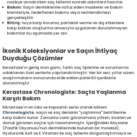
nazikçe arındırırken saç tellerini sonraki adımlara hazırlar.
Bakım:
Saçın derinliklerine nüfuz eden maskeler ve bakım
kremleriyle, hedeflenen bakımı veya nemlendirmeyi
gerçekleştirir.
Bitiriş:
Isıya karşı koruma, parlaklık verme ve dış etkenlere
karşı kalkan oluşturma amacıyla uygulanan durulanmayan
bakımlar bu aşamada yer alır.
İkonik Koleksiyonlar ve Saçın İhtiyaç
Duyduğu Çözümler
Kerastase'ın geniş ürün gamı, farklı saç tiplerine ve sorunlarına
odaklanan özel serilerle yapılandırılmıştır. Her bir seri, yıllar süren
araştırmaların sonucunda elde edilen patentli içeriklerle
donatılmıştır.
Kerastase Chronologiste: Saçta Yaşlanma
Karşıtı Bakım
Kérastase'ın en lüks ve kapsamlı serisi olarak bilinen
Chronologiste
, saçın ve saç derisinin "yaşlanma" belirtilerine
karşı bakım sunar. Zamanla canlı görünümünü yitiren, incelen ve
donuk görünen saçlar için tasarlanmıştır. İçeriğindeki Abyssine
(Pasifik Okyanusu'nun derinliklerinde bulunan bir molekül),
Hyaluronik Asit ve E Vitamini ile saç tellerini dolgunlaştırmaya ve