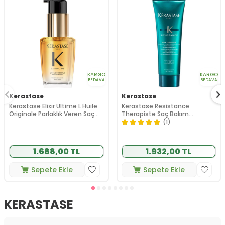
KARGO
KARGO
BEDAVA
BEDAVA
Kerastase
Kerastase
Kerastase Elixir Ultime L Huile
Kerastase Resistance
Originale Parlaklık Veren Saç
Therapiste Saç Bakım
Bakım Yağı 30 ml
Şampuanı 250 ml
(1)
1.688,00 TL
1.932,00 TL
Sepete Ekle
Sepete Ekle
KERASTASE