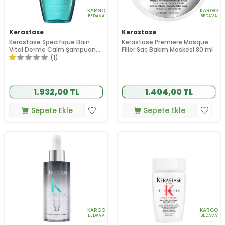
KARGO
KARGO
BEDAVA
BEDAVA
Kerastase
Kerastase
Kerastase Specifique Bain
Kerastase Premiere Masque
Vital Dermo Calm Şampuan
Filler Saç Bakım Maskesi 80 ml
250 ml
(1)
1.932,00 TL
1.404,00 TL
Sepete Ekle
Sepete Ekle
KARGO
KARGO
BEDAVA
BEDAVA