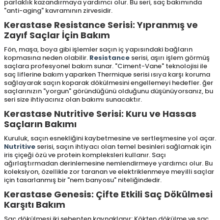
parlaklık kazandırmaya yardımcı olur. Bu seri, saç bakımında
"anti-aging" kavramının zirvesidir.
Kerastase Resistance Serisi: Yıpranmış ve
Zayıf Saçlar İçin Bakım
Fön, maşa, boya gibi işlemler saçın iç yapısındaki bağların
kopmasına neden olabilir.
Resistance
serisi, aşırı işlem görmüş
saçlara profesyonel bakım sunar. "Ciment-Vane" teknolojisi ile
saç liflerine bakım yaparken Thermique serisi ısıya karşı koruma
sağlayarak saçın koparak dökülmesini engellemeyi hedefler. ğer
saçlarınızın "yorgun" göründüğünü olduğunu düşünüyorsanız, bu
seri size ihtiyacınız olan bakımı sunacaktır.
Kerastase Nutritive Serisi: Kuru ve Hassas
Saçların Bakımı
Kuruluk, saçın esnekliğini kaybetmesine ve sertleşmesine yol açar.
Nutritive
serisi, saçın ihtiyacı olan temel besinleri sağlamak için
iris çiçeği özü ve protein kompleksleri kullanır. Saçı
ağırlaştırmadan derinlemesine nemlendirmeye yardımcı olur. Bu
koleksiyon, özellikle zor taranan ve elektriklenmeye meyilli saçlar
için tasarlanmış bir "nem banyosu" niteliğindedir.
Kerastase Genesis: Çifte Etkili Saç Dökülmesi
Karşıtı Bakım
Saç dökülmesi iki sebepten kaynaklanır: Kökten dökülme ve saç