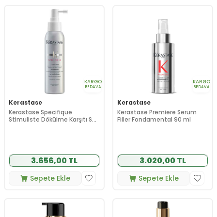
KARGO
KARGO
BEDAVA
BEDAVA
Kerastase
Kerastase
Kerastase Specifique
Kerastase Premiere Serum
Stimuliste Dökülme Karşıtı Saç
Filler Fondamental 90 ml
Spreyi 125 ml
3.656,00 TL
3.020,00 TL
Sepete Ekle
Sepete Ekle