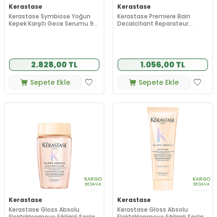
Kerastase
Kerastase
Kerastase Symbiose Yoğun
Kerastase Premiere Bain
Kepek Karşıtı Gece Serumu 90
Decalcifiant Reparateur
ml
Yıpranmış Saçlar için Şampuan
80 ml
2.828,00 TL
1.056,00 TL
Sepete Ekle
Sepete Ekle
KARGO
KARGO
BEDAVA
BEDAVA
Kerastase
Kerastase
Kerastase Gloss Absolu
Kerastase Gloss Absolu
Elektriklenmeye Eğilimli Saçlar
Elektriklenmeye Eğilimli Saçlar