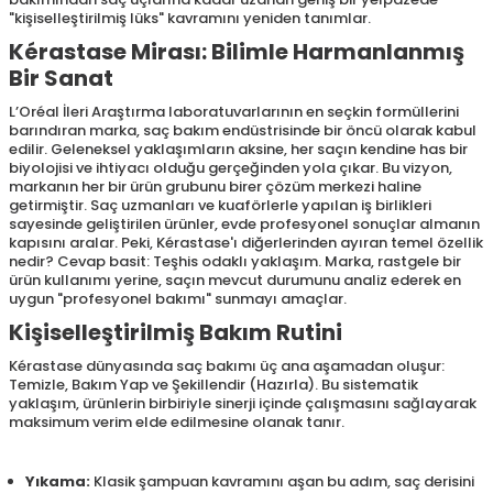
"kişiselleştirilmiş lüks" kavramını yeniden tanımlar.
Kérastase Mirası: Bilimle Harmanlanmış
Bir Sanat
L’Oréal İleri Araştırma laboratuvarlarının en seçkin formüllerini
barındıran marka, saç bakım endüstrisinde bir öncü olarak kabul
edilir. Geleneksel yaklaşımların aksine, her saçın kendine has bir
biyolojisi ve ihtiyacı olduğu gerçeğinden yola çıkar. Bu vizyon,
markanın her bir ürün grubunu birer çözüm merkezi haline
getirmiştir. Saç uzmanları ve kuaförlerle yapılan iş birlikleri
sayesinde geliştirilen ürünler, evde profesyonel sonuçlar almanın
kapısını aralar. Peki, Kérastase'ı diğerlerinden ayıran temel özellik
nedir? Cevap basit: Teşhis odaklı yaklaşım. Marka, rastgele bir
ürün kullanımı yerine, saçın mevcut durumunu analiz ederek en
uygun "profesyonel bakımı" sunmayı amaçlar.
Kişiselleştirilmiş Bakım Rutini
Kérastase dünyasında saç bakımı üç ana aşamadan oluşur:
Temizle, Bakım Yap ve Şekillendir (Hazırla). Bu sistematik
yaklaşım, ürünlerin birbiriyle sinerji içinde çalışmasını sağlayarak
maksimum verim elde edilmesine olanak tanır.
Yıkama:
Klasik şampuan kavramını aşan bu adım, saç derisini