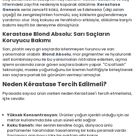
liflerindeki zayıflık nedeniyle koparak dökülme.
Kerastase
Genesis
serisi zencefil kökü, Aminexil ve Edelweiss (dişi aslan
çiçeği) ile zenginleştirilen formülü, saç köklerini güçlendirmeye
yardımcı olur. Hoş kokusu ve ferahlatıcı etkisiyle, dökülme karşıtı
bakımı keyifli bir deneyime dönüştürür.
Kerastase Blond Absolu: Sarı Saçların
Koruyucu Bakımı
Sarı, platin veya gri saçlarda istenmeyen turuncu ve sarı
yansımalar olabilir.
Blond Absolu
, mor pigmentler ve hyaluronik
asit kombinasyonu ile bu yansımaları nötralize ederken, açma
işlemi sırasında zarar gören saçlara bakım yapar. "Cicaflash"
teknolojisi, maske yoğunluğunu bir kremin hafifliğiyle birleştirerek
sarı saçlara parlak bir görünüm vermeyi amaçlar.
Neden Kérastase Tercih Edilmeli?
Piyasada sayısız ürün varken neden Kerastase'ı tercih etmelisiniz,
işte cevabı:
Yüksek Konsantrasyon:
Ürünler yoğun içerikli olduğu için az
miktar kullanımda bile uzun süreli etki sağlar.
Koku Sanatı:
Her serinin kendine özgü, dünyaca ünlü
parfümerler tarafından tasarlanmış bir koku piramidi vardır.
Saçlarınız gün boyu lüks bir parfüm gibi kokar.