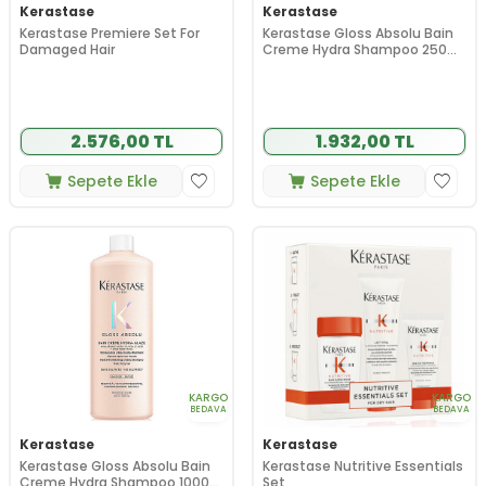
Kerastase
Kerastase
Kerastase Premiere Set For
Kerastase Gloss Absolu Bain
Damaged Hair
Creme Hydra Shampoo 250
ml
2.576,00 TL
1.932,00 TL
Sepete Ekle
Sepete Ekle
KARGO
KARGO
BEDAVA
BEDAVA
Kerastase
Kerastase
Kerastase Gloss Absolu Bain
Kerastase Nutritive Essentials
Creme Hydra Shampoo 1000
Set