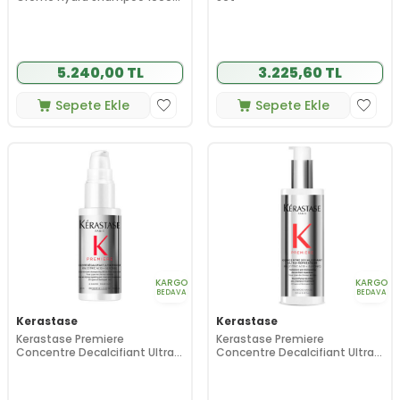
ml
5.240,00 TL
3.225,60 TL
Sepete Ekle
Sepete Ekle
KARGO
KARGO
BEDAVA
BEDAVA
Kerastase
Kerastase
Kerastase Premiere
Kerastase Premiere
Concentre Decalcifiant Ultra-
Concentre Decalcifiant Ultra-
Reparateur Saç Bakım
Reparateur Saç Bakım
Losyonu 45 ml
Losyonu 250 ml