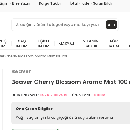
etişim - Bize Yazın
Kargo Takibi
İptal - İade - Sorun Bildir
Ara
NEŞ
SAÇ
KIŞISEL
VITAMIN
AĞIZ
MAKYAJ
KIMI
BAKIMI
BAKIM
SAĞLIK
BAKIMI
er Cherry Blossom Aroma Mist 100 ml
Beaver
Beaver Cherry Blossom Aroma Mist 100
Ürün Barkodu :
857651007519
Ürün Kodu :
60369
Öne Çıkan Bilgiler
Yağlı saçlar için kiraz çiçeği özlü saç bakım serumu