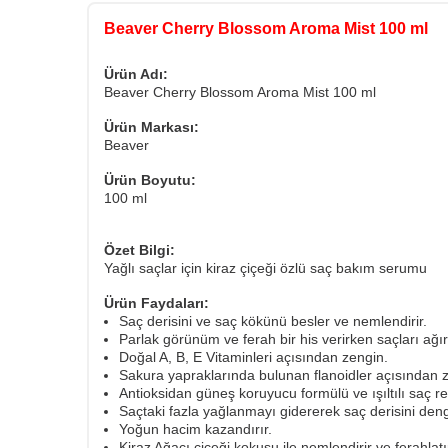
Beaver Cherry Blossom Aroma Mist 100 ml
Ürün Adı:
Beaver Cherry Blossom Aroma Mist 100 ml
Ürün Markası:
Beaver
Ürün Boyutu:
100 ml
Özet Bilgi:
Yağlı saçlar için kiraz çiçeği özlü saç bakım serumu
Ürün Faydaları:
Saç derisini ve saç kökünü besler ve nemlendirir.
Parlak görünüm ve ferah bir his verirken saçları ağır
Doğal A, B, E Vitaminleri açısından zengin.
Sakura yapraklarında bulunan flanoidler açısından 
Antioksidan güneş koruyucu formülü ve ışıltılı saç reng
Saçtaki fazla yağlanmayı gidererek saç derisini den
Yoğun hacim kazandırır.
Kiraz Ağacı çiçeği kokusu ile nemlendirir ve ferahlatı