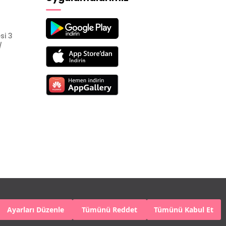
si 3
/
Ayarları Düzenle
Tümünü Reddet
Tümünü Kabul Et