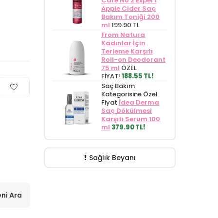
Care No 2 Expert
Apple Cider Saç
Bakım Toniği 200
ml
199.90 TL
From Natura
Kadınlar İçin
Terleme Karşıtı
Roll-on Deodorant
75 ml
ÖZEL
FİYAT!
188.55 TL!
Saç Bakım
Kategorisine Özel
Fiyat
İdea Derma
Saç Dökülmesi
Karşıtı Serum 100
ml
379.90 TL!
Sağlık Beyanı
ni Ara