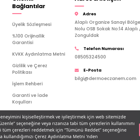
Bağlantılar
Adres
Alaplı Organize Sanayi Bölge
Üyelik Sözleşmesi
Nolu OSB Sokak No:14 Alaplı 
Zonguldak
%100 Orijinallik
Garantisi
Telefon Numarası
KVKK Aydınlatma Metni
08505324500
Gizlilik ve Çerez
E-Posta
Politikası
bilgi@dermoeczanem.com
İşlem Rehberi
Garanti ve İade
Koşulları
deneyimini kişiselleştirmek ve iyileştirmek için web sitemizde
Düzenle” seçeneğine veya rızanıza tabi tüm çerezlerin kullanımını
bi tüm çerezleri reddetmek için “Tümünü Reddet” seçeneğine
açla kullandığımızı Çerez Aydınlatma Metni ’nden