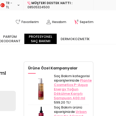
TR −
MÜŞTERI DESTEK HATTI :
TL
08505324500
0
0
Favorilerim
Hesabım
Sepetim
PARFÜM
PROFESYONEL
DERMOKOZMETIK
DEODORANT
SAÇ BAKIMI
Ürüne Özel Kampanyalar
 ml
Saç Bakım kategorisi
siparişlerinizde
Plante
Cosmetics P-Aqua
Energy Yoğun
Dökülme Karşıtı
Şampuan 400 ml
599.20 TL!
Saç Bakım ürünü
siparişinizde
Urban