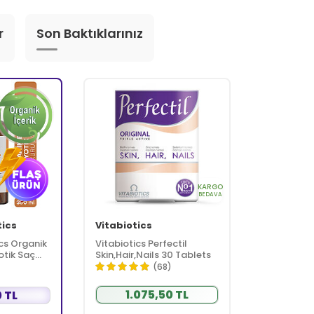
r
Son Baktıklarınız
KARGO
BEDAVA
tics
Vitabiotics
cs Organik
Vitabiotics Perfectil
otik Saç
Skin,Hair,Nails 30 Tablets
(68)
1.075,50 TL
 TL