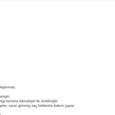
laştırmaz.
zengin.
i koruma teknolojisi ile üretilmiştir.
geler, zarar görmüş saç köklerine bakım yapar.
r.