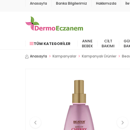
Anasayfa
Banka Bilgilerimiz
Hakkımızda
İl
ANNE
CILT
GÜ
TÜM KATEGORILER
BEBEK
BAKIMI
BA
Anasayfa
Kampanyalar
Kampanyalı Ürünler
Beav