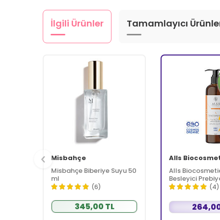
İlgili Ürünler
Tamamlayıcı Ürünle
Misbahçe
Alls Biocosme
Misbahçe Biberiye Suyu 50
Alls Biocosmeti
ml
Besleyici Prebiy
Kremi 350 ml
(6)
(4)
345,00 TL
264,00