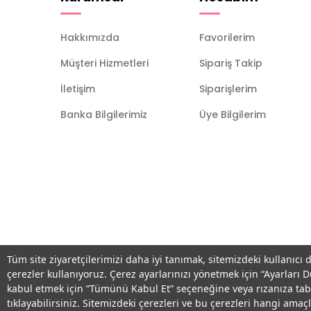
Hakkımızda
Favorilerim
Müşteri Hizmetleri
Sipariş Takip
İletişim
Siparişlerim
Banka Bilgilerimiz
Üye Bilgilerim
Tüm site ziyaretçilerimizi daha iyi tanımak, sitemizdeki kullanıcı 
çerezler kullanıyoruz. Çerez ayarlarınızı yönetmek için “Ayarları 
kabul etmek için “Tümünü Kabul Et” seçeneğine veya rızanıza ta
tıklayabilirsiniz. Sitemizdeki çerezleri ve bu çerezleri hangi am