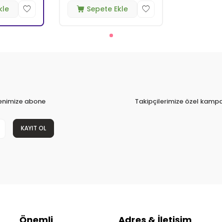
kle
Sepete Ekle
tenimize abone
Takipçilerimize özel kampa
KAYIT OL
Önemli
Adres & İletişim