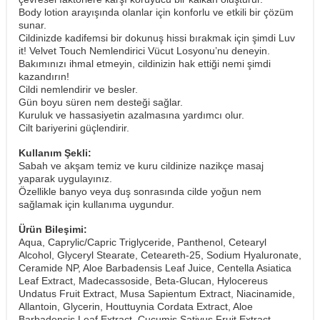
Body lotion arayışında olanlar için konforlu ve etkili bir çözüm
sunar.
Cildinizde kadifemsi bir dokunuş hissi bırakmak için şimdi Luv
it! Velvet Touch Nemlendirici Vücut Losyonu’nu deneyin.
Bakımınızı ihmal etmeyin, cildinizin hak ettiği nemi şimdi
kazandırın!
Cildi nemlendirir ve besler.
Gün boyu süren nem desteği sağlar.
Kuruluk ve hassasiyetin azalmasına yardımcı olur.
Cilt bariyerini güçlendirir.
Kullanım Şekli:
Sabah ve akşam temiz ve kuru cildinize nazikçe masaj
yaparak uygulayınız.
Özellikle banyo veya duş sonrasında cilde yoğun nem
sağlamak için kullanıma uygundur.
Ürün Bileşimi:
Aqua, Caprylic/Capric Triglyceride, Panthenol, Cetearyl
Alcohol, Glyceryl Stearate, Ceteareth-25, Sodium Hyaluronate,
Ceramide NP, Aloe Barbadensis Leaf Juice, Centella Asiatica
Leaf Extract, Madecassoside, Beta-Glucan, Hylocereus
Undatus Fruit Extract, Musa Sapientum Extract, Niacinamide,
Allantoin, Glycerin, Houttuynia Cordata Extract, Aloe
Barbadensis Leaf Extract, Cucumis Sativus Fruit Extract,