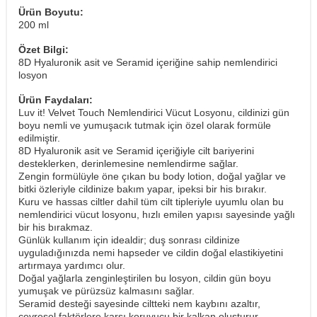
Ürün Boyutu:
200 ml
Özet Bilgi:
8D Hyaluronik asit ve Seramid içeriğine sahip nemlendirici
losyon
Ürün Faydaları:
Luv it! Velvet Touch Nemlendirici Vücut Losyonu, cildinizi gün
boyu nemli ve yumuşacık tutmak için özel olarak formüle
edilmiştir.
8D Hyaluronik asit ve Seramid içeriğiyle cilt bariyerini
desteklerken, derinlemesine nemlendirme sağlar.
Zengin formülüyle öne çıkan bu body lotion, doğal yağlar ve
bitki özleriyle cildinize bakım yapar, ipeksi bir his bırakır.
Kuru ve hassas ciltler dahil tüm cilt tipleriyle uyumlu olan bu
nemlendirici vücut losyonu, hızlı emilen yapısı sayesinde yağlı
bir his bırakmaz.
Günlük kullanım için idealdir; duş sonrası cildinize
uyguladığınızda nemi hapseder ve cildin doğal elastikiyetini
artırmaya yardımcı olur.
Doğal yağlarla zenginleştirilen bu losyon, cildin gün boyu
yumuşak ve pürüzsüz kalmasını sağlar.
Seramid desteği sayesinde ciltteki nem kaybını azaltır,
çevresel faktörlere karşı koruyucu bir kalkan oluşturur.