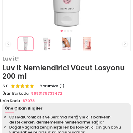
Luv it!
Luv it Nemlendirici Vücut Losyonu
200 ml
5.0
Yorumlar (1)
Ürün Barkodu :
8683175733472
Ürün Kodu :
87073
Öne Çıkan Bilgiler
8D Hyaluronik asit ve Seramid içeriğiyle cilt bariyerini
desteklerken, derinlemesine nemlendirme sağlar
Doğal yağlarla zenginleştirilen bu losyon, cildin gün boyu
yumuşak ve pürüzsüz kalmasını sağlar