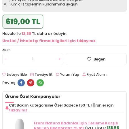
Tüm cilt tiplerinin kullanımına uygun
619,00 TL
Havale ile
12,38
TL daha az ödeyin.
Üretici / İthalatçı firma bilgileri için tıklayınız
ADET
Beğen
Listeye Ekle
Tavsiye Et
Yorum Yap
Fiyat Alarmı
Paylaş
Ürüne Özel Kampanyalar
Cilt Bakım Kategorisine Özel Sadece 199 TL !
Ürünler için
tıklayınız.
From Natura Kadınlar İçin Terleme Karşıtı
Roll-on Deodorant 75 ml
ÖZEL FİYAT!
188.55