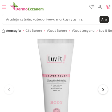
0
0
Ara
Anasayfa
Cilt Bakımı
Vücut Bakımı
Vücut Losyonu
Luv it N