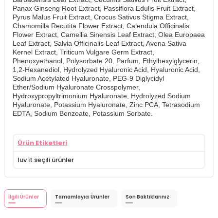
Panax Ginseng Root Extract, Passiflora Edulis Fruit Extract,
Pyrus Malus Fruit Extract, Crocus Sativus Stigma Extract,
Chamomilla Recutita Flower Extract, Calendula Officinalis
Flower Extract, Camellia Sinensis Leaf Extract, Olea Europaea
Leaf Extract, Salvia Officinalis Leaf Extract, Avena Sativa
Kernel Extract, Triticum Vulgare Germ Extract,
Phenoxyethanol, Polysorbate 20, Parfum, Ethylhexylglycerin,
1,2-Hexanediol, Hydrolyzed Hyaluronic Acid, Hyaluronic Acid,
Sodium Acetylated Hyaluronate, PEG-9 Diglycidyl
Ether/Sodium Hyaluronate Crosspolymer,
Hydroxypropyltrimonium Hyaluronate, Hydrolyzed Sodium
Hyaluronate, Potassium Hyaluronate, Zinc PCA, Tetrasodium
EDTA, Sodium Benzoate, Potassium Sorbate.
Ürün Etiketleri
luv it seçili ürünler
İlgili Ürünler
Tamamlayıcı Ürünler
Son Baktıklarınız