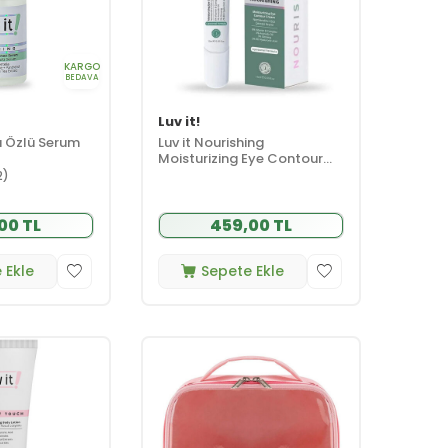
KARGO
BEDAVA
Luv it!
la Özlü Serum
Luv it Nourishing
Moisturizing Eye Contour
Cream 15 ml
2)
00 TL
459,00 TL
 Ekle
Sepete Ekle