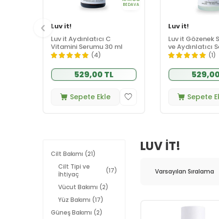
BEDAVA
Luv it!
Luv it!
Luv it Aydınlatıcı C
Luv it Gözenek Sı
Vitamini Serumu 30 ml
ve Aydınlatıcı 
(4)
(1)
529,00 TL
529,00
Sepete Ekle
Sepete E
LUV IT!
Cilt Bakımı
(21)
Cilt Tipi ve
(17)
İhtiyaç
Vücut Bakımı
(2)
Yüz Bakımı
(17)
Güneş Bakımı
(2)