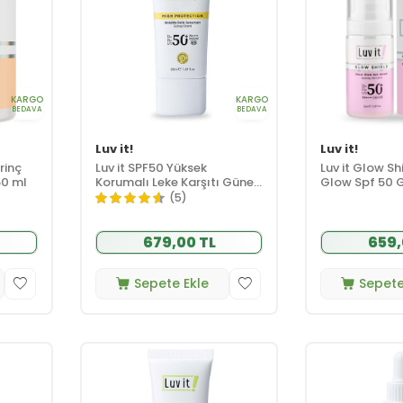
KARGO
KARGO
BEDAVA
BEDAVA
Luv it!
Luv it!
irinç
Luv it SPF50 Yüksek
Luv it Glow Sh
50 ml
Korumalı Leke Karşıtı Güneş
Glow Spf 50 
Kremi 50 ml
50 ml
(5)
679,00 TL
659,
Sepete Ekle
Sepete