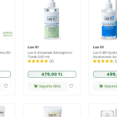
KARGO
BEDAVA
Luv it!
Luv it!
rumu 50
Luv it Gözenek Sıkılaştırıcı
Luv it 8D Hydr
Tonik 200 ml
Hyaluronic Ac
ml
(3)
(
479,00 TL
499,
Sepete Ekle
Sepete