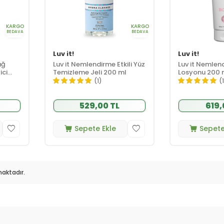
KARGO
KARGO
BEDAVA
BEDAVA
Luv it!
Luv it!
ağ
Luv it Nemlendirme Etkili Yüz
Luv it Nemlend
ici
Temizleme Jeli 200 ml
Losyonu 200 
(1)
(
529,00 TL
619,
Sepete Ekle
Sepete
aktadır.