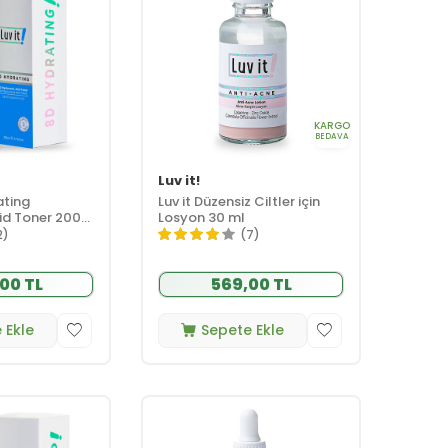
KARGO
BEDAVA
Luv it!
ating
Luv it Düzensiz Ciltler için
id Toner 200
Losyon 30 ml
2)
(7)
00 TL
569,00 TL
 Ekle
Sepete Ekle