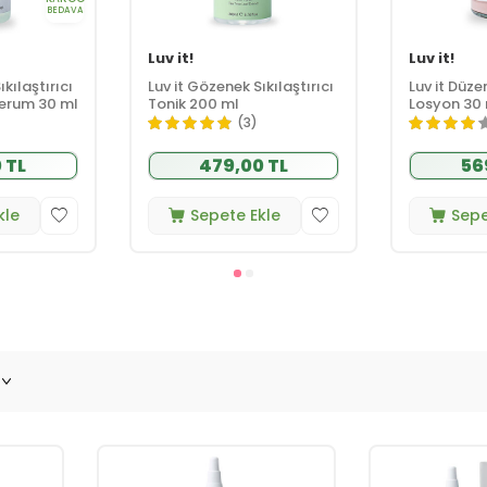
BEDAVA
Luv it!
Luv it!
kılaştırıcı
Luv it Gözenek Sıkılaştırıcı
Luv it Düzen
Serum 30 ml
Tonik 200 ml
Losyon 30
(3)
 TL
479,00 TL
56
kle
Sepete Ekle
Sepe