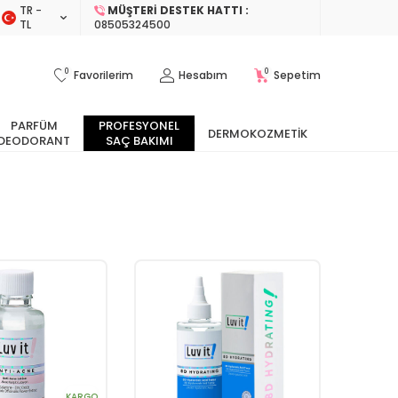
TR −
MÜŞTERI DESTEK HATTI :
TL
08505324500
0
0
Favorilerim
Hesabım
Sepetim
PARFÜM
PROFESYONEL
DERMOKOZMETIK
DEODORANT
SAÇ BAKIMI
KARGO