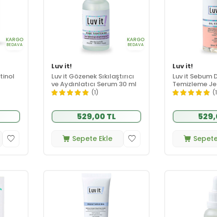
KARGO
KARGO
BEDAVA
BEDAVA
Luv it!
Luv it!
tinol
Luv it Gözenek Sıkılaştırıcı
Luv it Sebum 
ve Aydınlatıcı Serum 30 ml
Temizleme Jel
(1)
(
529,00 TL
529,
Sepete Ekle
Sepete