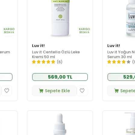
KARGO
KARGO
BEDAVA
BEDAVA
Luv it!
Luv it!
 Serum
Luv it Centella Özlü Leke
Luv it Yoğun N
Kremi 50 ml
Serum 30 ml
(6)
(
569,00 TL
529,
Sepete Ekle
Sepete