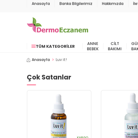
Anasayfa
Banka Bilgilerimiz
Hakkımızda
İl
ANNE
CILT
GÜ
TÜM KATEGORILER
BEBEK
BAKIMI
BA
Anasayfa
Luv it!
Çok Satanlar
KARGO