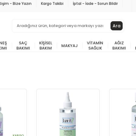
etişim - Bize Yazın
Kargo Takibi
İptal - İade - Sorun Bildir
Ara
NEŞ
SAÇ
KIŞISEL
VITAMIN
AĞIZ
MAKYAJ
KIMI
BAKIMI
BAKIM
SAĞLIK
BAKIMI
KARGO