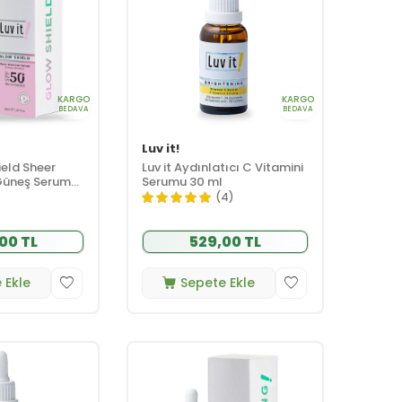
KARGO
KARGO
BEDAVA
BEDAVA
Luv it!
ield Sheer
Luv it Aydınlatıcı C Vitamini
Güneş Serumu
Serumu 30 ml
(4)
00 TL
529,00 TL
 Ekle
Sepete Ekle