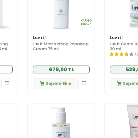
KARGO
BEDAVA
Luv it!
Luv it!
ging
Luv it Moisturizing Repairing
Luv it Centel
5 ml
Cream 75 ml
30 ml
(
679,00 TL
529,
Sepete Ekle
Sepete