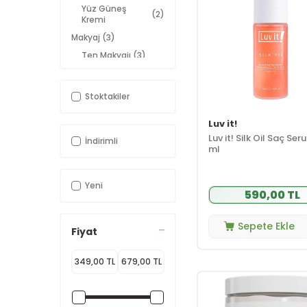
Yüz Güneş
(2)
Kremi
Makyaj
(3)
Ten Makyajı
(3)
Saç Bakımı
(1)
Saç Serumu
(1)
Stoktakiler
Saç Tipi ve
(1)
İhtiyaç
Luv it!
Luv it! Silk Oil Saç Se
İndirimli
ml
Yeni
590,00 TL
Sepete Ekle
Fiyat