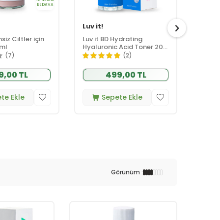
BEDAVA
Luv it!
Luv it
siz Ciltler için
Luv it 8D Hydrating
Luv it
 ml
Hyaluronic Acid Toner 200
Serum
ml
(7)
(2)
9,00 TL
499,00 TL
te Ekle
Sepete Ekle
Görünüm :