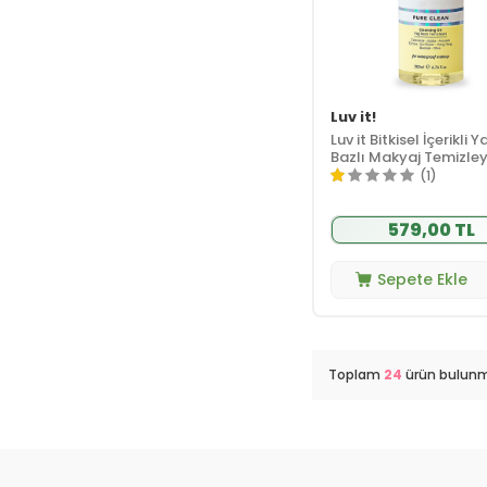
Luv it!
Luv it Bitkisel İçerikli Y
Bazlı Makyaj Temizley
200 ml
(1)
579,00 TL
Sepete Ekle
Toplam
24
ürün bulunm