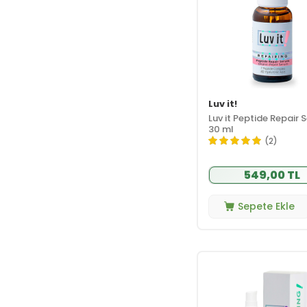
Luv it!
Luv it Peptide Repair
30 ml
(2)
549,00 TL
Sepete Ekle