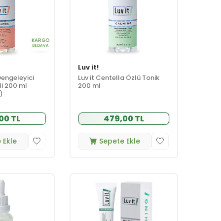
KARGO
BEDAVA
Luv it!
Dengeleyici
Luv it Centella Özlü Tonik
i 200 ml
200 ml
1)
00 TL
479,00 TL
 Ekle
Sepete Ekle