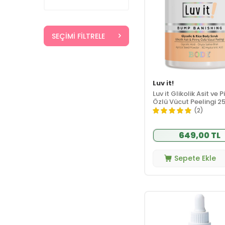
SEÇIMI FILTRELE
Luv it!
Luv it Glikolik Asit ve P
Özlü Vücut Peelingi 2
(2)
649,00 TL
Sepete Ekle