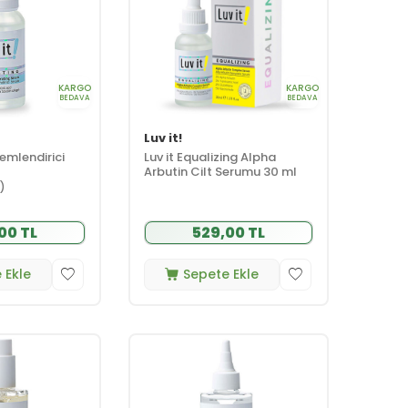
KARGO
KARGO
BEDAVA
BEDAVA
Luv it!
emlendirici
Luv it Equalizing Alpha
Arbutin Cilt Serumu 30 ml
1)
00 TL
529,00 TL
 Ekle
Sepete Ekle