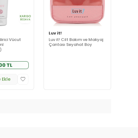
KARGO
BEDAVA
Luv it!
irici Vücut
Luv it! Cilt Bakım ve Makyaj
ml
Çantası Seyahat Boy
1)
00 TL
 Ekle