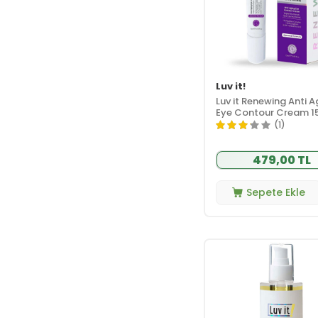
Luv it!
Luv it Renewing Anti A
Eye Contour Cream 1
(1)
479,00 TL
Sepete Ekle