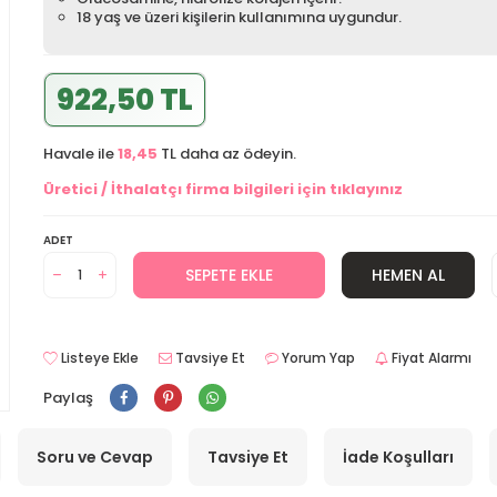
18 yaş ve üzeri kişilerin kullanımına uygundur.
922,50 TL
Havale ile
18,45
TL daha az ödeyin.
Üretici / İthalatçı firma bilgileri için tıklayınız
ADET
SEPETE EKLE
HEMEN AL
Listeye Ekle
Tavsiye Et
Yorum Yap
Fiyat Alarmı
Paylaş
Soru ve Cevap
Tavsiye Et
İade Koşulları