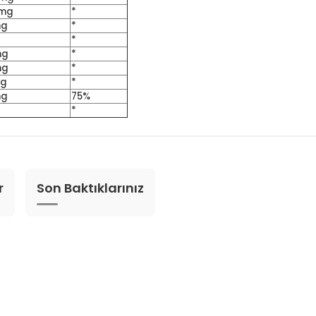
 mg
*
mg
*
g
*
mg
*
mg
*
mg
*
mg
75%
*
r
Son Baktıklarınız