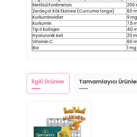
Metilsülfonilmetan
200
Zerdeçal Kök Ekstresi (Curcuma longa)
60 
Kurkuminoidler
9 m
Kurkumin
7,5 
Tip II Kollajen
40 
Hyaluronik Asit
20 
Vitamin C
60 
Bor
1 mg
İlgili Ürünler
Tamamlayıcı Ürünle