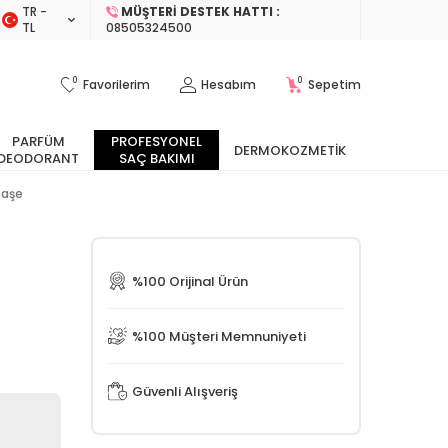
TR −
MÜŞTERI DESTEK HATTI :
TL
08505324500
0
0
Favorilerim
Hesabım
Sepetim
PARFÜM
PROFESYONEL
DERMOKOZMETIK
DEODORANT
SAÇ BAKIMI
Saşe
%100 Orijinal Ürün
%100 Müşteri Memnuniyeti
Güvenli Alışveriş