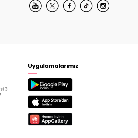
Uygulamalarımız
si 3
/