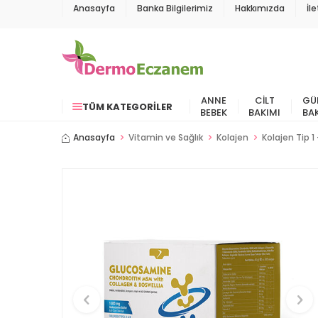
Anasayfa
Banka Bilgilerimiz
Hakkımızda
İl
ANNE
CILT
GÜ
TÜM KATEGORILER
BEBEK
BAKIMI
BA
Anasayfa
Vitamin ve Sağlık
Kolajen
Kolajen Tip 1 