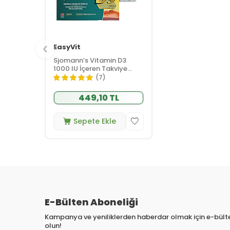
EasyVit
Sjomann’s Vitamin D3
1000 IU İçeren Takviye
Edici Gıda 30 Adet
(7)
Çiğnenebilir Jel Form
449,10 TL
Sepete Ekle
E-Bülten Aboneliği
Kampanya ve yeniliklerden haberdar olmak için e-bül
olun!