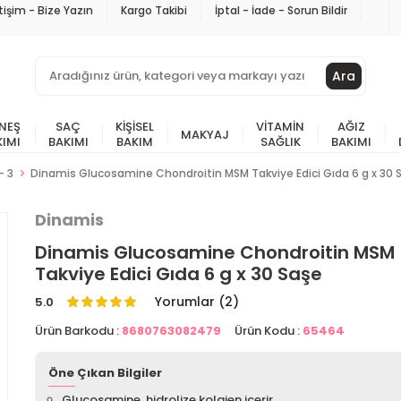
etişim - Bize Yazın
Kargo Takibi
İptal - İade - Sorun Bildir
Ara
NEŞ
SAÇ
KIŞISEL
VITAMIN
AĞIZ
MAKYAJ
KIMI
BAKIMI
BAKIM
SAĞLIK
BAKIMI
- 3
Dinamis Glucosamine Chondroitin MSM Takviye Edici Gıda 6 g x 30 
Dinamis
Dinamis Glucosamine Chondroitin MSM
Takviye Edici Gıda 6 g x 30 Saşe
Yorumlar (2)
5.0
Ürün Barkodu :
8680763082479
Ürün Kodu :
65464
Öne Çıkan Bilgiler
Glucosamine, hidrolize kolajen içerir.