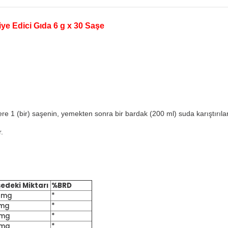
e Edici Gıda 6 g x 30 Saşe
re 1 (bir) saşenin, yemekten sonra bir bardak (200 ml) suda karıştırılara
.
şedeki Miktarı
%BRD
 mg
*
 mg
*
 mg
*
 mg
*