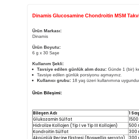
Dinamis Glucosamine Chondroitin MSM Takviy
Ürün Markası:
Dinamis
Ürün Boyutu:
6 g x 30 Saşe
Kullanım Şekli:
Tavsiye edilen günlük alım dozu:
Günde 1 (bir) ke
Tavsiye edilen günlük porsiyonu aşmayınız.
Kullanıcı grubu:
18 yaş üzeri kullanımına uygundur
Ürün Bileşimi:
Bileşen Adı
1 Sa
Glukozamin Sülfat
1500
Hidrolize Kollajen (Tip I ve Tip III Kollajen)
500
Kondroitin Sülfat
300
Akgünlük Reçine Ekstresi (Boswellia serrata)
300