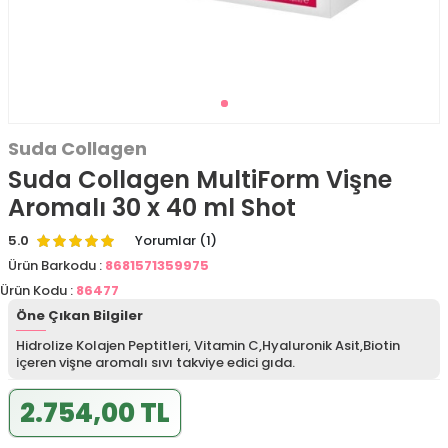
Suda Collagen
Suda Collagen MultiForm Vişne
Aromalı 30 x 40 ml Shot
5.0
Yorumlar (1)
Ürün Barkodu :
8681571359975
Ürün Kodu :
86477
Öne Çıkan Bilgiler
Hidrolize Kolajen Peptitleri, Vitamin C,Hyaluronik Asit,Biotin
içeren vişne aromalı sıvı takviye edici gıda.
2.754,00 TL