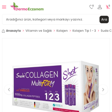
0
0
Ara
Anasayfa
Vitamin ve Sağlık
Kolajen
Kolajen Tip 1 - 3
Suda Co