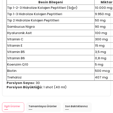
Besin Bileşeni
Miktar 
Tip 1-2-3 Hidrolize Kolajen Peptitleri (Sığır)
10.000 mg
Tip 1-3 Hidrolize Kolajen Peptitleri
9.950 mg
Tip 2 Hidrolize Kolajen Peptitleri
50 mg
Sambucus Nigra
90 mg
Hyaluronik Asit
100 mg
Vitamin C
300 mg
Vitamin E
15 mg
Vitamin B5
3,5 mg
Vitamin B6
0,8 mg
Koenzim Q10
5 mg
Biotin
500 mcg
Trehaloz
407 mg
Porsiyon Sayısı:
30
Porsiyon Büyüklüğü:
1 shot (40 ml)
İlgili Ürünler
Tamamlayıcı Ürünler
Son Baktıklarınız